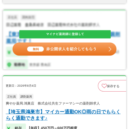
更新日：2026年8月4日
保存する
正社員
調剤薬局
爽やか薬局.鴻巣店 株式会社共生ファーマシーの薬剤師求人
【埼玉県鴻巣市】マイカー通勤OK◎雨の日でもらく
らく通勤できます♪
給与
【年収】450万円～600万円程度