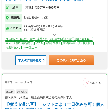
給与
【年収】430万円～560万円
勤務地
北海道 札幌市中央区
ＪＲ函館本線(函館－旭川) 桑園駅
アクセス
ＪＲ札沼線 桑園駅
年収550万円以上可
新卒も応募可能
未経験者も応募可能
残業月10ｈ以下
産休・育休取得実績有り
駅チカ
店舗数30以上
積極採用中
夏～秋入職可
在宅業務あり
WEB面接OK
求人の詳細を見る
この求人に興味がある
更新日：2026年6月29日
保存する
正社員
調剤薬局
徳永薬局 綱島店 徳永薬局株式会社の薬剤師求人
【横浜市港北区】 シフトにより土日休みも可！個人