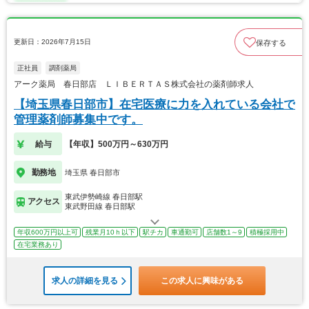
更新日：2026年7月15日
保存する
正社員
調剤薬局
アーク薬局 春日部店 ＬＩＢＥＲＴＡＳ株式会社の薬剤師求人
【埼玉県春日部市】在宅医療に力を入れている会社で
管理薬剤師募集中です。
給与
【年収】500万円～630万円
勤務地
埼玉県 春日部市
東武伊勢崎線 春日部駅
アクセス
東武野田線 春日部駅
年収600万円以上可
残業月10ｈ以下
駅チカ
車通勤可
店舗数1～9
積極採用中
在宅業務あり
求人の詳細を見る
この求人に興味がある