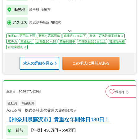
勤務地
埼玉県 加須市
アクセス
東武伊勢崎線 加須駅
年収600万円以上可
新卒も応募可能
残業月10ｈ以下
産休・育休取得実績有り
駅チカ
車通勤可
店舗数10～29
積極採用中
年間休日120日以上
管理職候補
在宅業務あり
求人の詳細を見る
この求人に興味がある
更新日：2026年7月29日
保存する
正社員
調剤薬局
永代薬局 株式会社永代薬局の薬剤師求人
【神奈川県藤沢市】貴重な年間休日130日！
給与
【年収】450万円～550万円