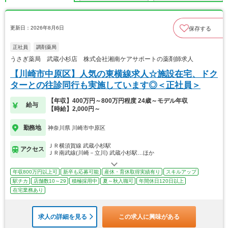
更新日：2026年8月6日
保存する
正社員
調剤薬局
うさぎ薬局 武蔵小杉店 株式会社湘南ケアサポートの薬剤師求人
【川崎市中原区】人気の東横線求人☆施設在宅、ドク
ターとの往診同行も実施しています◎＜正社員＞
【年収】400万円～800万円程度 24歳～モデル年収
給与
【時給】2,000円～
勤務地
神奈川県 川崎市中原区
ＪＲ横須賀線 武蔵小杉駅
アクセス
ＪＲ南武線(川崎－立川) 武蔵小杉駅…ほか
年収800万円以上可
新卒も応募可能
産休・育休取得実績有り
スキルアップ
駅チカ
店舗数10～29
積極採用中
夏～秋入職可
年間休日120日以上
在宅業務あり
求人の詳細を見る
この求人に興味がある