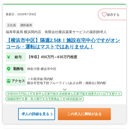
更新日：2026年7月9日
保存する
正社員
調剤薬局
福寿草薬局 横浜関内店 有限会社横浜薬業サービスの薬剤師求人
【横浜市中区】隔週2.5休！施設在宅中心ですがオン
コール・運転はマストではありません！
給与
【年収】450万円～630万円程度
勤務地
神奈川県 横浜市中区
ＪＲ根岸線 関内駅
アクセス
横浜市営地下鉄ブルーライン(あざみ野－湘南台) 関内駅
年収600万円以上可
新卒も応募可能
未経験者も応募可能
残業月10ｈ以下
駅チカ
積極採用中
夏～秋入職可
在宅業務あり
WEB面接OK
求人の詳細を見る
この求人に興味がある