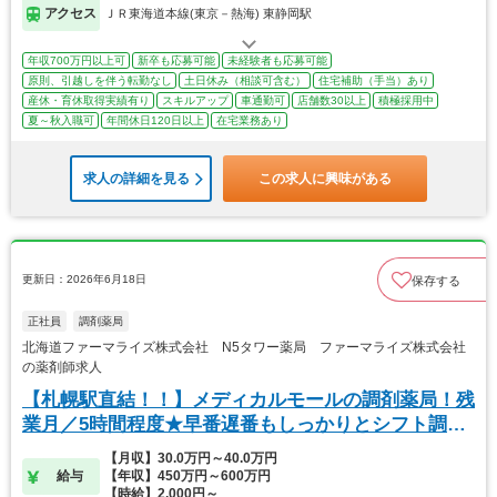
アクセス
ＪＲ東海道本線(東京－熱海) 東静岡駅
年収700万円以上可
新卒も応募可能
未経験者も応募可能
原則、引越しを伴う転勤なし
土日休み（相談可含む）
住宅補助（手当）あり
産休・育休取得実績有り
スキルアップ
車通勤可
店舗数30以上
積極採用中
夏～秋入職可
年間休日120日以上
在宅業務あり
求人の詳細を見る
この求人に興味がある
更新日：2026年6月18日
保存する
正社員
調剤薬局
北海道ファーマライズ株式会社 N5タワー薬局 ファーマライズ株式会社
の薬剤師求人
【札幌駅直結！！】メディカルモールの調剤薬局！残
業月／5時間程度★早番遅番もしっかりとシフト調
整！！
【月収】30.0万円～40.0万円
給与
【年収】450万円～600万円
【時給】2,000円～