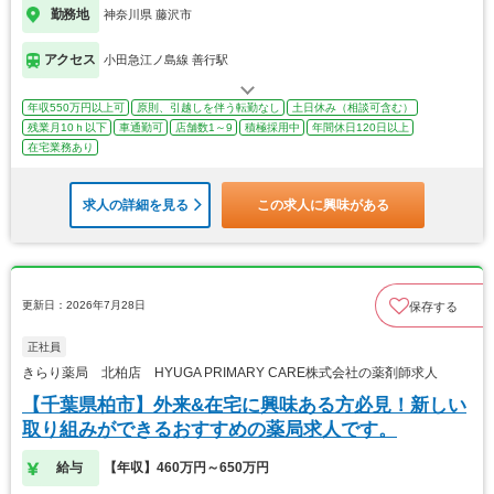
勤務地
神奈川県 藤沢市
アクセス
小田急江ノ島線 善行駅
年収550万円以上可
原則、引越しを伴う転勤なし
土日休み（相談可含む）
残業月10ｈ以下
車通勤可
店舗数1～9
積極採用中
年間休日120日以上
在宅業務あり
求人の詳細を見る
この求人に興味がある
更新日：2026年7月28日
保存する
正社員
きらり薬局 北柏店 HYUGA PRIMARY CARE株式会社の薬剤師求人
【千葉県柏市】外来&在宅に興味ある方必見！新しい
取り組みができるおすすめの薬局求人です。
給与
【年収】460万円～650万円