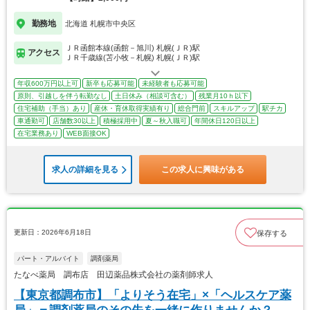
勤務地
北海道 札幌市中央区
ＪＲ函館本線(函館－旭川) 札幌(ＪＲ)駅
アクセス
ＪＲ千歳線(苫小牧－札幌) 札幌(ＪＲ)駅
年収600万円以上可
新卒も応募可能
未経験者も応募可能
原則、引越しを伴う転勤なし
土日休み（相談可含む）
残業月10ｈ以下
住宅補助（手当）あり
産休・育休取得実績有り
総合門前
スキルアップ
駅チカ
車通勤可
店舗数30以上
積極採用中
夏～秋入職可
年間休日120日以上
在宅業務あり
WEB面接OK
求人の詳細を見る
この求人に興味がある
更新日：2026年6月18日
保存する
パート・アルバイト
調剤薬局
たなべ薬局 調布店 田辺薬品株式会社の薬剤師求人
【東京都調布市】「よりそう在宅」×「ヘルスケア薬