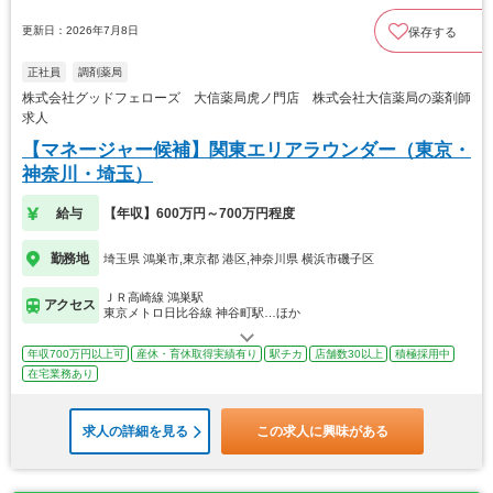
更新日：2026年7月8日
保存する
正社員
調剤薬局
株式会社グッドフェローズ 大信薬局虎ノ門店 株式会社大信薬局の薬剤師
求人
【マネージャー候補】関東エリアラウンダー（東京・
神奈川・埼玉）
給与
【年収】600万円～700万円程度
勤務地
埼玉県 鴻巣市,東京都 港区,神奈川県 横浜市磯子区
ＪＲ高崎線 鴻巣駅
アクセス
東京メトロ日比谷線 神谷町駅…ほか
年収700万円以上可
産休・育休取得実績有り
駅チカ
店舗数30以上
積極採用中
在宅業務あり
求人の詳細を見る
この求人に興味がある