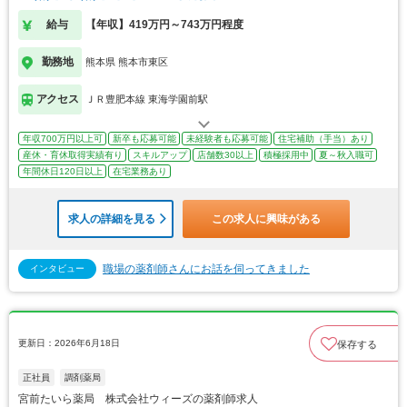
給与
【年収】419万円～743万円程度
勤務地
熊本県 熊本市東区
アクセス
ＪＲ豊肥本線 東海学園前駅
年収700万円以上可
新卒も応募可能
未経験者も応募可能
住宅補助（手当）あり
産休・育休取得実績有り
スキルアップ
店舗数30以上
積極採用中
夏～秋入職可
年間休日120日以上
在宅業務あり
求人の詳細を見る
この求人に興味がある
職場の薬剤師さんにお話を伺ってきました
インタビュー
更新日：2026年6月18日
保存する
正社員
調剤薬局
宮前たいら薬局 株式会社ウィーズの薬剤師求人