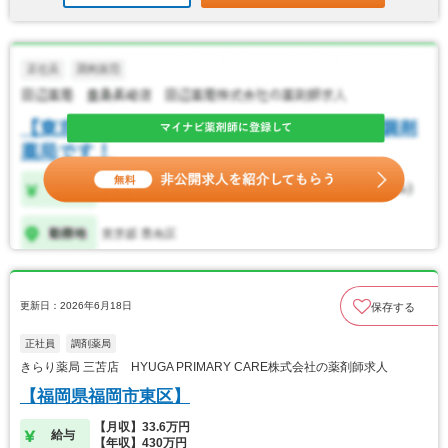
更新日：2026年6月18日
保存する
正社員
調剤薬局
きらり薬局 三苫店 HYUGA PRIMARY CARE株式会社の薬剤師求人
【福岡県福岡市東区】
【月収】33.6万円
給与
【年収】430万円