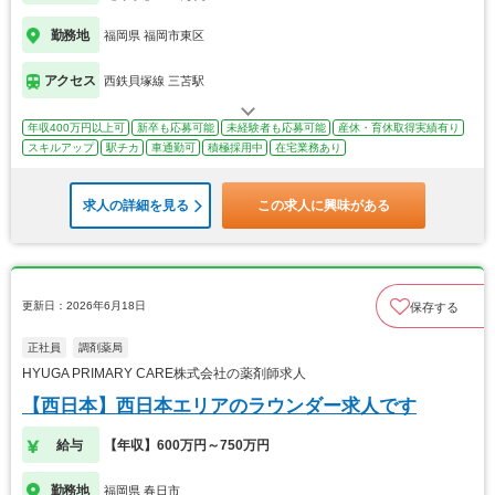
勤務地
福岡県 福岡市東区
アクセス
西鉄貝塚線 三苫駅
年収400万円以上可
新卒も応募可能
未経験者も応募可能
産休・育休取得実績有り
スキルアップ
駅チカ
車通勤可
積極採用中
在宅業務あり
求人の詳細を見る
この求人に興味がある
更新日：2026年6月18日
保存する
正社員
調剤薬局
HYUGA PRIMARY CARE株式会社の薬剤師求人
【西日本】西日本エリアのラウンダー求人です
給与
【年収】600万円～750万円
勤務地
福岡県 春日市