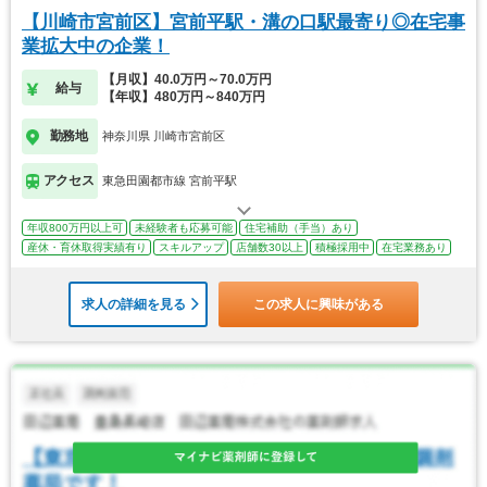
【川崎市宮前区】宮前平駅・溝の口駅最寄り◎在宅事
業拡大中の企業！
【月収】40.0万円～70.0万円
給与
【年収】480万円～840万円
勤務地
神奈川県 川崎市宮前区
アクセス
東急田園都市線 宮前平駅
年収800万円以上可
未経験者も応募可能
住宅補助（手当）あり
産休・育休取得実績有り
スキルアップ
店舗数30以上
積極採用中
在宅業務あり
求人の詳細を見る
この求人に興味がある