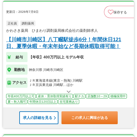
更新日：2026年7月9日
保存する
正社員
調剤薬局
かわさき薬局 ひまわり調剤薬局株式会社の薬剤師求人
【川崎市川崎区】八丁畷駅徒歩6分！年間休日121
日、夏季休暇・年末年始など長期休暇取得可能！
給与
【年収】400万円以上 モデル年収
勤務地
神奈川県 川崎市川崎区
ＪＲ東海道本線(東京－熱海) 川崎駅
アクセス
ＪＲ京浜東北線 川崎駅…ほか
年収400万円以上可
産休・育休取得実績有り
駅チカ
店舗数10～29
積極採用中
夏～秋入職可
年間休日120日以上
在宅業務あり
求人の詳細を見る
この求人に興味がある