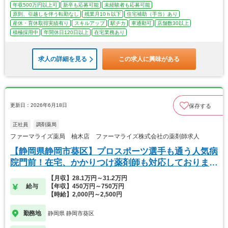
年収500万円以上可
新卒も応募可能
未経験者も応募可能
原則、引越しを伴う転勤なし
残業月10ｈ以下
住宅補助（手当）あり
産休・育休取得実績有り
スキルアップ
駅チカ
車通勤可
店舗数30以上
積極採用中
年間休日120日以上
在宅業務あり
求人の詳細を見る
この求人に興味がある
更新日：2026年6月18日
保存する
正社員
調剤薬局
ファーマライズ薬局 柚木店 ファーマライズ株式会社の薬剤師求人
【静岡県静岡市葵区】プロスポーツ選手も通う人気病
院門前！在宅、かかりつけ薬剤師も対応しておりま
す。
【月収】28.1万円～31.2万円
給与
【年収】450万円～750万円
【時給】2,000円～2,500円
勤務地
静岡県 静岡市葵区