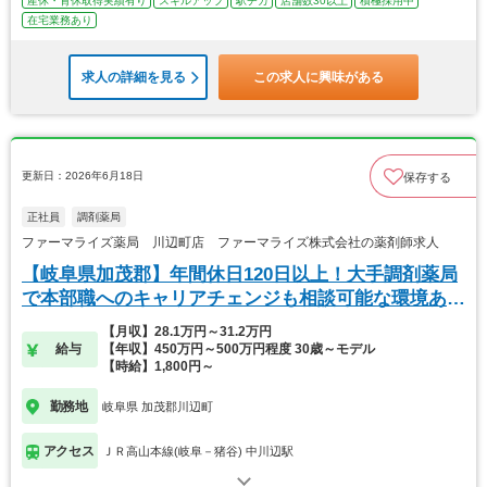
産休・育休取得実績有り
スキルアップ
駅チカ
店舗数30以上
積極採用中
在宅業務あり
求人の詳細を見る
この求人に興味がある
更新日：2026年6月18日
保存する
正社員
調剤薬局
ファーマライズ薬局 川辺町店 ファーマライズ株式会社の薬剤師求人
【岐阜県加茂郡】年間休日120日以上！大手調剤薬局
で本部職へのキャリアチェンジも相談可能な環境あ
り！
【月収】28.1万円～31.2万円
給与
【年収】450万円～500万円程度 30歳～モデル
【時給】1,800円～
勤務地
岐阜県 加茂郡川辺町
アクセス
ＪＲ高山本線(岐阜－猪谷) 中川辺駅