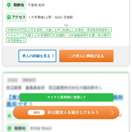
勤務地
千葉県 柏市
アクセス
ＪＲ常磐線(上野－仙台) 北柏駅
年収650万円以上可
原則、引越しを伴う転勤なし
産休・育休取得実績有り
スキルアップ
駅チカ
車通勤可
店舗数1～9
積極採用中
夏～秋入職可
在宅業務あり
求人の詳細を見る
この求人に興味がある