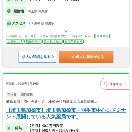
勤務地
埼玉県 鴻巣市
アクセス
ＪＲ高崎線 鴻巣駅
年収600万円以上可
土日休み（相談可含む）
残業月10ｈ以下
車通勤可
店舗数1～9
積極採用中
夏～秋入職可
在宅業務あり
求人の詳細を見る
この求人に興味がある
更新日：2026年7月29日
保存する
正社員
調剤薬局
飛鳥薬局 済生会通り店 株式会社飛鳥薬局の薬剤師求人
【埼玉県加須市】埼玉県加須市・羽生市中心にドミナ
ント展開している人気薬局です。
【月収】40.1万円程度
給与
【年収】562万円～614万円程度