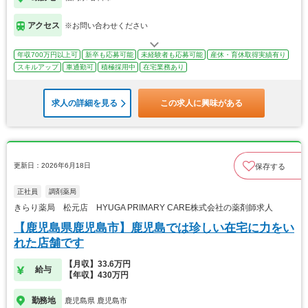
アクセス
※お問い合わせください
年収700万円以上可
新卒も応募可能
未経験者も応募可能
産休・育休取得実績有り
スキルアップ
車通勤可
積極採用中
在宅業務あり
求人の詳細を見る
この求人に興味がある
更新日：2026年6月18日
保存する
正社員
調剤薬局
きらり薬局 松元店 HYUGA PRIMARY CARE株式会社の薬剤師求人
【鹿児島県鹿児島市】鹿児島では珍しい在宅に力をい
れた店舗です
【月収】33.6万円
給与
【年収】430万円
勤務地
鹿児島県 鹿児島市