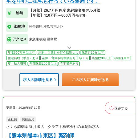
宅を中心に在宅も行っている薬局です。
【月収】26.7万円程度 未経験者モデル月収
給与
【年収】410万円～600万円モデル
勤務地
神奈川県 横浜市港北区
アクセス
東急東横線 綱島駅
年収600万円以上可
原則、引越しを伴う転勤なし
残業月10ｈ以下
住宅補助（手当）あり
産休・育休取得実績有り
駅チカ
店舗数30以上
積極採用中
夏～秋入職可
年間休日120日以上
在宅業務あり
求人の詳細を見る
この求人に興味がある
更新日：2026年6月19日
保存する
正社員
調剤薬局
さくら調剤薬局 月出店 クラフト株式会社の薬剤師求人
【熊本県熊本市東区】薬剤師