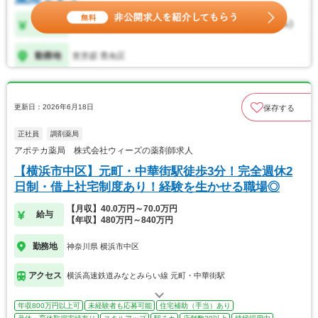
更新日：2026年6月18日
保存する
正社員
調剤薬局
アポテカ薬局 株式会社ウィーズの薬剤師求人
【横浜市中区】元町・中華街駅徒歩3分！完全週休2
日制・借上社宅制度あり！経験を生かせる職場◎
【月収】40.0万円～70.0万円
給与
【年収】480万円～840万円
勤務地
神奈川県 横浜市中区
アクセス
横浜高速鉄道みなとみらい線 元町・中華街駅
年収800万円以上可
未経験者も応募可能
住宅補助（手当）あり