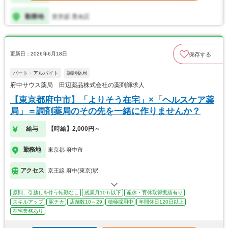
更新日：2026年6月18日
保存する
パート・アルバイト
調剤薬局
府中サウス薬局 田辺薬品株式会社の薬剤師求人
【東京都府中市】「よりそう在宅」×「ヘルスケア薬
局」＝調剤薬局のその先を一緒に作りませんか？
給与
【時給】2,000円～
勤務地
東京都 府中市
アクセス
京王線 府中(東京)駅
原則、引越しを伴う転勤なし
残業月10ｈ以下
産休・育休取得実績有り
スキルアップ
駅チカ
店舗数10～29
積極採用中
年間休日120日以上
在宅業務あり