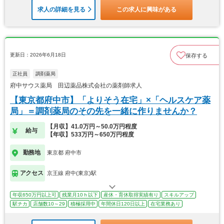
求人の詳細を見る
この求人に興味がある
更新日：2026年6月18日
保存する
正社員
調剤薬局
府中サウス薬局 田辺薬品株式会社の薬剤師求人
【東京都府中市】「よりそう在宅」×「ヘルスケア薬
局」＝調剤薬局のその先を一緒に作りませんか？
【月収】41.0万円～50.0万円程度
給与
【年収】533万円～650万円程度
勤務地
東京都 府中市
アクセス
京王線 府中(東京)駅
年収650万円以上可
残業月10ｈ以下
産休・育休取得実績有り
スキルアップ
駅チカ
店舗数10～29
積極採用中
年間休日120日以上
在宅業務あり