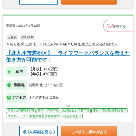
更新日：2026年6月18日
保存する
正社員
調剤薬局
きらり薬局 二島店 HYUGA PRIMARY CARE株式会社の薬剤師求人
【北九州市若松区】 ライフワークバランスを考えた
働き方が可能です！
【月収】33.6万円
給与
【年収】430万円
勤務地
福岡県 北九州市若松区
アクセス
ＪＲ筑豊本線 二島駅
年収400万円以上可
新卒も応募可能
未経験者も応募可能
産休・育休取得実績有り
スキルアップ
車通勤可
積極採用中
在宅業務あり
求人の詳細を見る
この求人に興味がある