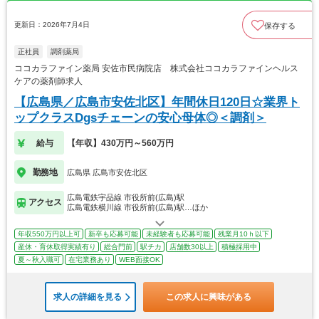
更新日：2026年7月4日
保存する
正社員
調剤薬局
ココカラファイン薬局 安佐市民病院店 株式会社ココカラファインヘルス
ケアの薬剤師求人
【広島県／広島市安佐北区】年間休日120日☆業界ト
ップクラスDgsチェーンの安心母体◎＜調剤＞
給与
【年収】430万円～560万円
勤務地
広島県 広島市安佐北区
広島電鉄宇品線 市役所前(広島)駅
アクセス
広島電鉄横川線 市役所前(広島)駅…ほか
年収550万円以上可
新卒も応募可能
未経験者も応募可能
残業月10ｈ以下
産休・育休取得実績有り
総合門前
駅チカ
店舗数30以上
積極採用中
夏～秋入職可
在宅業務あり
WEB面接OK
求人の詳細を見る
この求人に興味がある