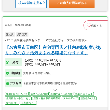
求人の詳細を見る
この求人に興味がある
更新日：2026年6月18日
保存する
正社員
調剤薬局
バニラ薬局在宅調剤センター 株式会社ウィーズの薬剤師求人
【名古屋市天白区】在宅専門店／社内表彰制度があ
り、みなさま活気あふれる職場になります。
【月収】40.0万円～70.0万円
給与
【年収】480万円～840万円
勤務地
愛知県 名古屋市天白区
アクセス
名古屋市営地下鉄鶴舞線 植田(名古屋市営)駅
年収800万円以上可
新卒も応募可能
未経験者も応募可能
残業月10ｈ以下
住宅補助（手当）あり
産休・育休取得実績有り
スキルアップ
店舗数30以上
積極採用中
在宅業務あり