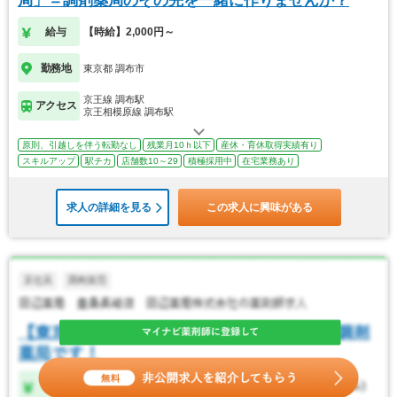
局」＝調剤薬局のその先を一緒に作りませんか？
給与
【時給】2,000円～
勤務地
東京都 調布市
京王線 調布駅
アクセス
京王相模原線 調布駅
原則、引越しを伴う転勤なし
残業月10ｈ以下
産休・育休取得実績有り
スキルアップ
駅チカ
店舗数10～29
積極採用中
在宅業務あり
求人の詳細を見る
この求人に興味がある