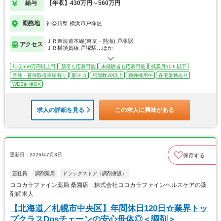
給与
【年収】430万円～560万円
勤務地
神奈川県 横浜市戸塚区
ＪＲ東海道本線(東京－熱海) 戸塚駅
アクセス
ＪＲ横須賀線 戸塚駅…ほか
年収550万円以上可
新卒も応募可能
未経験者も応募可能
残業月10ｈ以下
産休・育休取得実績有り
駅チカ
店舗数30以上
積極採用中
在宅業務あり
WEB面接OK
求人の詳細を見る
この求人に興味がある
更新日：2026年7月3日
保存する
正社員
調剤薬局
ドラッグストア（調剤併設）
ココカラファイン薬局 桑園店 株式会社ココカラファインヘルスケアの薬
剤師求人
【北海道／札幌市中央区】年間休日120日☆業界トッ
プクラスDgsチェーンの安心母体◎＜調剤＞