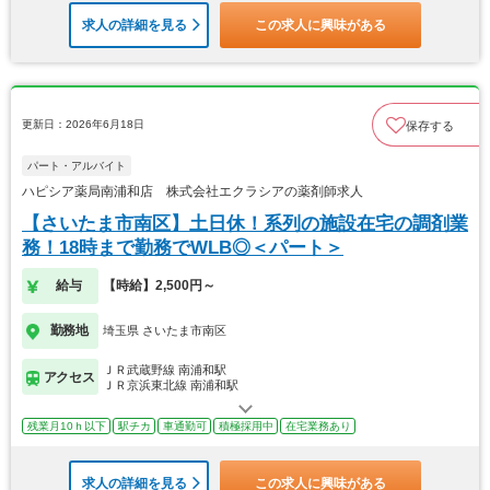
求人の詳細を見る
この求人に興味がある
更新日：2026年6月18日
保存する
パート・アルバイト
ハピシア薬局南浦和店 株式会社エクラシアの薬剤師求人
【さいたま市南区】土日休！系列の施設在宅の調剤業
務！18時まで勤務でWLB◎＜パート＞
給与
【時給】2,500円～
勤務地
埼玉県 さいたま市南区
ＪＲ武蔵野線 南浦和駅
アクセス
ＪＲ京浜東北線 南浦和駅
残業月10ｈ以下
駅チカ
車通勤可
積極採用中
在宅業務あり
求人の詳細を見る
この求人に興味がある