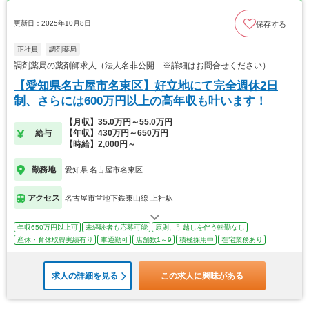
更新日：2025年10月8日
保存する
正社員
調剤薬局
調剤薬局の薬剤師求人（法人名非公開 ※詳細はお問合せください）
【愛知県名古屋市名東区】好立地にて完全週休2日
制、さらには600万円以上の高年収も叶います！
【月収】35.0万円～55.0万円
給与
【年収】430万円～650万円
【時給】2,000円～
勤務地
愛知県 名古屋市名東区
アクセス
名古屋市営地下鉄東山線 上社駅
年収650万円以上可
未経験者も応募可能
原則、引越しを伴う転勤なし
産休・育休取得実績有り
車通勤可
店舗数1～9
積極採用中
在宅業務あり
求人の詳細を見る
この求人に興味がある