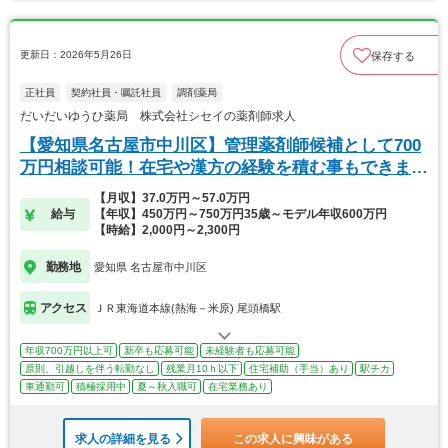
更新日：2026年5月26日
保存する
正社員
契約社員・嘱託社員
調剤薬局
だいだいゆうひ薬局 株式会社シセイの薬剤師求人
【愛知県名古屋市中川区】管理薬剤師候補として700
万円相談可能！在宅や漢方の経験を積む事もできま
す！
【月収】37.0万円～57.0万円
給与
【年収】450万円～750万円35歳～モデル年収600万円
【時給】2,000円～2,300円
勤務地
愛知県 名古屋市中川区
アクセス
ＪＲ東海道本線(熱海－米原) 尾頭橋駅
年収700万円以上可
新卒も応募可能
未経験者も応募可能
原則、引越しを伴う転勤なし
残業月10ｈ以下
住宅補助（手当）あり
駅チカ
車通勤可
積極採用中
夏～秋入職可
在宅業務あり
求人の詳細を見る
この求人に興味がある