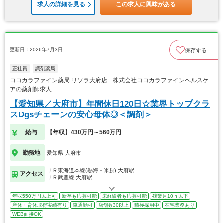
求人の詳細を見る
この求人に興味がある
更新日：2026年7月3日
保存する
正社員
調剤薬局
ココカラファイン薬局 リソラ大府店 株式会社ココカラファインヘルスケ
アの薬剤師求人
【愛知県／大府市】年間休日120日☆業界トップクラ
スDgsチェーンの安心母体◎＜調剤＞
給与
【年収】430万円～560万円
勤務地
愛知県 大府市
ＪＲ東海道本線(熱海－米原) 大府駅
アクセス
ＪＲ武豊線 大府駅
年収550万円以上可
新卒も応募可能
未経験者も応募可能
残業月10ｈ以下
産休・育休取得実績有り
車通勤可
店舗数30以上
積極採用中
在宅業務あり
WEB面接OK