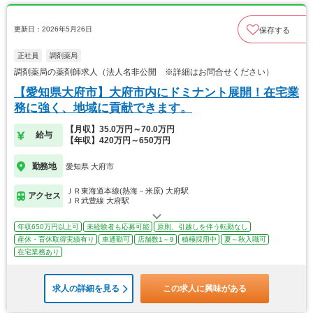
更新日：2026年5月26日
保存する
正社員
調剤薬局
調剤薬局の薬剤師求人（法人名非公開 ※詳細はお問合せください）
【愛知県大府市】大府市内にドミナント展開！在宅業
務に強く、地域に貢献できます。
【月収】35.0万円～70.0万円
給与
【年収】420万円～650万円
勤務地
愛知県 大府市
ＪＲ東海道本線(熱海－米原) 大府駅
アクセス
ＪＲ武豊線 大府駅
年収650万円以上可
未経験者も応募可能
原則、引越しを伴う転勤なし
産休・育休取得実績有り
車通勤可
店舗数1～9
積極採用中
夏～秋入職可
在宅業務あり
求人の詳細を見る
この求人に興味がある