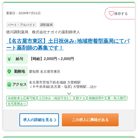
更新日：2026年7月21日
保存する
パート・アルバイト
調剤薬局
徳川調剤薬局 株式会社ナガイの薬剤師求人
【名古屋市東区】土日祝休み♪地域密着型薬局にてパ
ート薬剤師の募集です！
給与
【時給】2,000円～2,000円
勤務地
愛知県 名古屋市東区
名古屋市営地下鉄名城線 大曽根駅
アクセス
ＪＲ中央本線(名古屋－塩尻) 大曽根駅…ほか
未経験者も応募可能
土日休み（相談可含む）
駅チカ
積極採用中
夏～秋入職可
在宅業務あり
求人の詳細を見る
この求人に興味がある