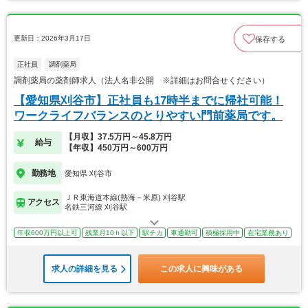
更新日：2026年3月17日
保存する
正社員
調剤薬局
調剤薬局の薬剤師求人（法人名非公開 ※詳細はお問合せください）
【愛知県刈谷市】正社員も17時半までに帰社可能！
ワークライフバランスのとりやすい門前薬局です。
【月収】37.5万円～45.8万円
給与
【年収】450万円～600万円
勤務地
愛知県 刈谷市
ＪＲ東海道本線(熱海－米原) 刈谷駅
アクセス
名鉄三河線 刈谷駅
年収600万円以上可
残業月10ｈ以下
駅チカ
車通勤可
積極採用中
在宅業務あり
求人の詳細を見る
この求人に興味がある