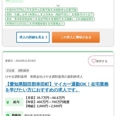
年収650万円以上可
新卒も応募可能
未経験者も応募可能
原則、引越しを伴う転勤なし
土日休み（相談可含む）
残業月10ｈ以下
産休・育休取得実績有り
総合門前
車通勤可
店舗数1～9
積極採用中
年間休日120日以上
管理職候補
在宅業務あり
求人の詳細を見る
この求人に興味がある
更新日：2024年11月19日
保存する
正社員
調剤薬局
けやき調剤薬局 有限会社けやき調剤薬局の薬剤師求人
【愛知県額田郡幸田町】マイカー通勤OK！在宅業務
を学びたい方におすすめの求人です。
【月収】35.7万円～66.6万円
給与
【年収】400万円～700万円程度
【時給】2,000円～2,500円
勤務地
愛知県 額田郡幸田町