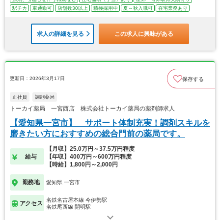
駅チカ
車通勤可
店舗数30以上
積極採用中
夏～秋入職可
在宅業務あり
求人の詳細を見る
この求人に興味がある
更新日：2026年3月17日
保存する
正社員
調剤薬局
トーカイ薬局 一宮西店 株式会社トーカイ薬局の薬剤師求人
【愛知県一宮市】 サポート体制充実！調剤スキルを
磨きたい方におすすめの総合門前の薬局です。
【月収】25.0万円～37.5万円程度
給与
【年収】400万円～600万円程度
【時給】1,800円～2,000円
勤務地
愛知県 一宮市
名鉄名古屋本線 今伊勢駅
アクセス
名鉄尾西線 開明駅