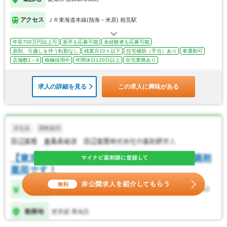
アクセス
ＪＲ東海道本線(熱海－米原) 相見駅
年収700万円以上可
新卒も応募可能
未経験者も応募可能
原則、引越しを伴う転勤なし
残業月10ｈ以下
住宅補助（手当）あり
車通勤可
店舗数1～9
積極採用中
年間休日120日以上
在宅業務あり
求人の詳細を見る
この求人に興味がある