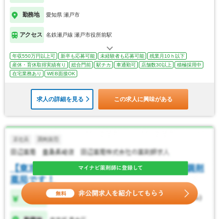
勤務地
愛知県 瀬戸市
アクセス
名鉄瀬戸線 瀬戸市役所前駅
年収550万円以上可
新卒も応募可能
未経験者も応募可能
残業月10ｈ以下
産休・育休取得実績有り
総合門前
駅チカ
車通勤可
店舗数30以上
積極採用中
在宅業務あり
WEB面接OK
求人の詳細を見る
この求人に興味がある