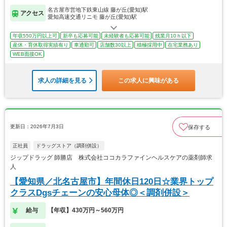
名古屋市営地下鉄東山線 藤が丘(愛知)駅
アクセス
愛知高速交通リニモ 藤が丘(愛知)駅
年収550万円以上可
新卒も応募可能
未経験者も応募可能
残業月10ｈ以下
産休・育休取得実績有り
車通勤可
店舗数30以上
積極採用中
在宅業務あり
WEB面接OK
求人の詳細を見る
この求人に興味がある
更新日：2026年7月3日
保存する
正社員
ドラッグストア（調剤併設）
ジップドラッグ 師勝店 株式会社ココカラファインヘルスケアの薬剤師求
人
【愛知県／北名古屋市】年間休日120日☆業界トップ
クラスDgsチェーンの安心母体◎＜調剤併設＞
給与
【年収】430万円～560万円