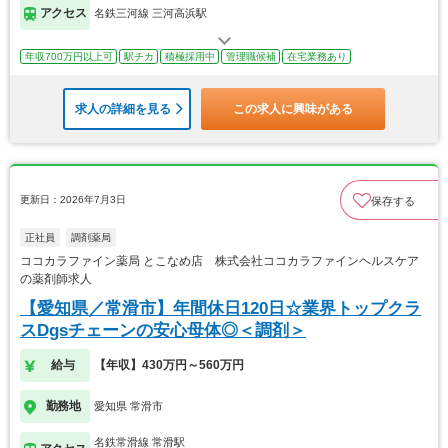
アクセス
名鉄三河線 三河高浜駅
年収700万円以上可
駅チカ
積極採用中
管理職候補
在宅業務あり
求人の詳細を見る
この求人に興味がある
更新日：2026年7月3日
保存する
正社員
調剤薬局
ココカラファイン薬局 とこなめ店 株式会社ココカラファインヘルスケア
の薬剤師求人
【愛知県／常滑市】年間休日120日☆業界トップクラ
スDgsチェーンの安心母体◎＜調剤＞
給与
【年収】430万円～560万円
勤務地
愛知県 常滑市
名鉄常滑線 常滑駅