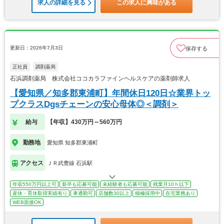
求人の詳細を見る
この求人に興味がある
更新日：2026年7月3日
保存する
正社員
調剤薬局
石浜調剤薬局 株式会社ココカラファインヘルスケアの薬剤師求人
【愛知県／知多郡東浦町】年間休日120日☆業界トッ
プクラスDgsチェーンの安心母体◎＜調剤＞
給与
【年収】430万円～560万円
勤務地
愛知県 知多郡東浦町
アクセス
ＪＲ武豊線 石浜駅
年収550万円以上可
新卒も応募可能
未経験者も応募可能
残業月10ｈ以下
産休・育休取得実績有り
車通勤可
店舗数30以上
積極採用中
在宅業務あり
WEB面接OK