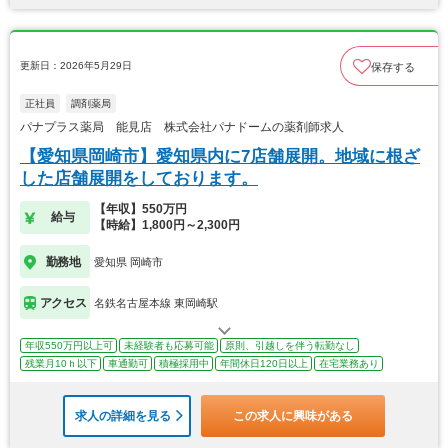
更新日：2026年5月29日
保存する
正社員
調剤薬局
パナプラス薬局 能見店 株式会社パナドームの薬剤師求人
【愛知県岡崎市】愛知県内に7店舗展開。地域に根ざ
した店舗展開をしております。
【年収】550万円
給与
【時給】1,800円～2,300円
勤務地
愛知県 岡崎市
アクセス
名鉄名古屋本線 東岡崎駅
年収550万円以上可
未経験者も応募可能
原則、引越しを伴う転勤なし
残業月10ｈ以下
車通勤可
積極採用中
年間休日120日以上
在宅業務あり
求人の詳細を見る
この求人に興味がある