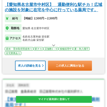
【愛知県名古屋市中村区】 通勤便利な駅チカ！広域
の施設を対象に在宅を中心に行っている薬局です。
給与
【時給】2,500円～2,500円
勤務地
愛知県 名古屋市中村区
名鉄名古屋本線 栄生駅
アクセス
名鉄犬山線 栄生駅
産休・育休取得実績有り
駅チカ
店舗数1～9
積極採用中
夏～秋入職可
在宅業務あり
求人の詳細を見る
この求人に興味がある