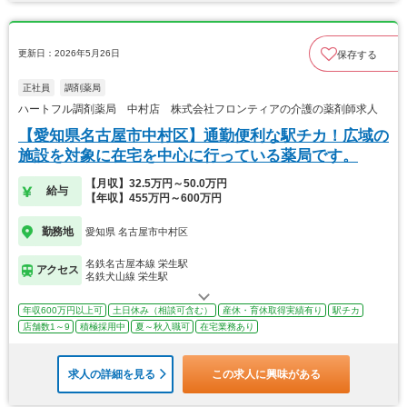
更新日：2026年5月26日
保存する
正社員
調剤薬局
ハートフル調剤薬局 中村店 株式会社フロンティアの介護の薬剤師求人
【愛知県名古屋市中村区】通勤便利な駅チカ！広域の
施設を対象に在宅を中心に行っている薬局です。
【月収】32.5万円～50.0万円
給与
【年収】455万円～600万円
勤務地
愛知県 名古屋市中村区
名鉄名古屋本線 栄生駅
アクセス
名鉄犬山線 栄生駅
年収600万円以上可
土日休み（相談可含む）
産休・育休取得実績有り
駅チカ
店舗数1～9
積極採用中
夏～秋入職可
在宅業務あり
求人の詳細を見る
この求人に興味がある