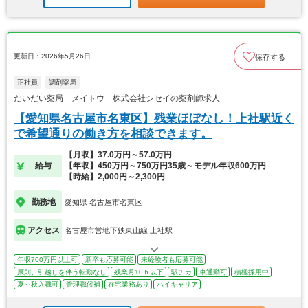
更新日：2026年5月26日
保存する
正社員
調剤薬局
だいだい薬局 メイトウ 株式会社シセイの薬剤師求人
【愛知県名古屋市名東区】残業ほぼなし！上社駅近く
で希望通りの働き方を相談できます。
【月収】37.0万円～57.0万円
給与
【年収】450万円～750万円35歳～モデル年収600万円
【時給】2,000円～2,300円
勤務地
愛知県 名古屋市名東区
アクセス
名古屋市営地下鉄東山線 上社駅
年収700万円以上可
新卒も応募可能
未経験者も応募可能
原則、引越しを伴う転勤なし
残業月10ｈ以下
駅チカ
車通勤可
積極採用中
夏～秋入職可
管理職候補
在宅業務あり
ハイキャリア