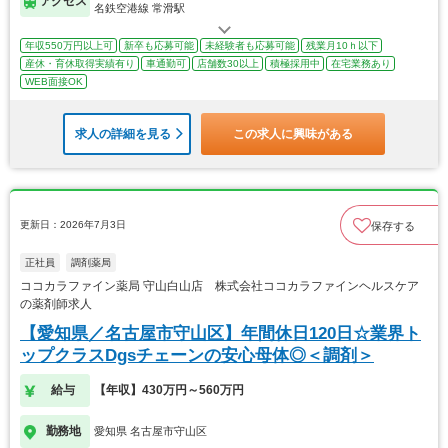
アクセス
名鉄空港線 常滑駅
年収550万円以上可
新卒も応募可能
未経験者も応募可能
残業月10ｈ以下
産休・育休取得実績有り
車通勤可
店舗数30以上
積極採用中
在宅業務あり
WEB面接OK
求人の詳細を見る
この求人に興味がある
更新日：2026年7月3日
保存する
正社員
調剤薬局
ココカラファイン薬局 守山白山店 株式会社ココカラファインヘルスケア
の薬剤師求人
【愛知県／名古屋市守山区】年間休日120日☆業界ト
ップクラスDgsチェーンの安心母体◎＜調剤＞
給与
【年収】430万円～560万円
勤務地
愛知県 名古屋市守山区