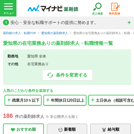
!
安心・安全な転職サポートの提供に努めます。
薬剤師の求人・転職TOP
愛知県の薬剤師求人
愛知県の在宅業務ありの薬剤師求人・転職・
愛知県の在宅業務ありの薬剤師求人・転職情報一覧
勤務地
愛知県 全体
その他
在宅業務あり
条件を変更する
人気のこだわり条件を追加する
残業月10ｈ以下
年間休日120日以上
土日休み（相談可含
186
件の薬剤師求人
※ 非公開求人を除く
おすすめ順
新着順
給与順