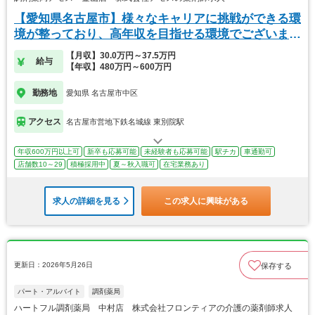
【愛知県名古屋市】様々なキャリアに挑戦ができる環
境が整っており、高年収を目指せる環境でございま
す！
【月収】30.0万円～37.5万円
給与
【年収】480万円～600万円
勤務地
愛知県 名古屋市中区
アクセス
名古屋市営地下鉄名城線 東別院駅
年収600万円以上可
新卒も応募可能
未経験者も応募可能
駅チカ
車通勤可
店舗数10～29
積極採用中
夏～秋入職可
在宅業務あり
求人の詳細を見る
この求人に興味がある
更新日：2026年5月26日
保存する
パート・アルバイト
調剤薬局
ハートフル調剤薬局 中村店 株式会社フロンティアの介護の薬剤師求人