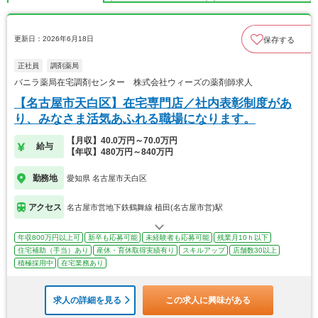
更新日：2026年6月18日
保存する
正社員
調剤薬局
バニラ薬局在宅調剤センター 株式会社ウィーズの薬剤師求人
【名古屋市天白区】在宅専門店／社内表彰制度があ
り、みなさま活気あふれる職場になります。
【月収】40.0万円～70.0万円
給与
【年収】480万円～840万円
勤務地
愛知県 名古屋市天白区
アクセス
名古屋市営地下鉄鶴舞線 植田(名古屋市営)駅
年収800万円以上可
新卒も応募可能
未経験者も応募可能
残業月10ｈ以下
住宅補助（手当）あり
産休・育休取得実績有り
スキルアップ
店舗数30以上
積極採用中
在宅業務あり
求人の詳細を見る
この求人に興味がある