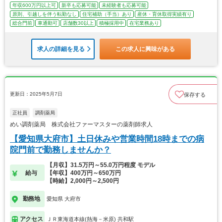
年収600万円以上可
新卒も応募可能
未経験者も応募可能
原則、引越しを伴う転勤なし
住宅補助（手当）あり
産休・育休取得実績有り
総合門前
車通勤可
店舗数30以上
積極採用中
在宅業務あり
求人の詳細を見る
この求人に興味がある
更新日：2025年5月7日
保存する
正社員
調剤薬局
めい調剤薬局 株式会社ファーマスターの薬剤師求人
【愛知県大府市】土日休みや営業時間18時までの病
院門前で勤務しませんか？
【月収】31.5万円～55.0万円程度 モデル
給与
【年収】400万円～650万円
【時給】2,000円～2,500円
勤務地
愛知県 大府市
アクセス
ＪＲ東海道本線(熱海－米原) 共和駅