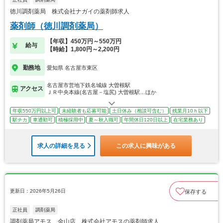
徳川調剤薬局 株式会社ナガイの薬剤師求人
薬剤師（徳川調剤薬局）
【年収】450万円～550万円
給与
【時給】1,800円～2,200円
勤務地
愛知県 名古屋市東区
名古屋市営地下鉄名城線 大曽根駅
アクセス
ＪＲ中央本線(名古屋－塩尻) 大曽根駅…ほか
年収550万円以上可
未経験者も応募可能
土日休み（相談可含む）
残業月10ｈ以下
駅チカ
車通勤可
積極採用中
夏～秋入職可
年間休日120日以上
在宅業務あり
求人の詳細を見る
この求人に興味がある
更新日：2026年5月26日
保存する
正社員
調剤薬局
調剤薬局アモス 金山店 株式会社アモスの薬剤師求人