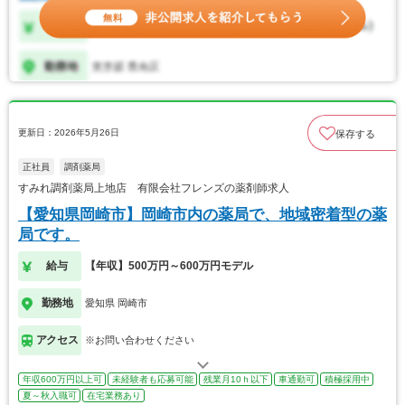
更新日：2026年5月26日
保存する
正社員
調剤薬局
すみれ調剤薬局上地店 有限会社フレンズの薬剤師求人
【愛知県岡崎市】岡崎市内の薬局で、地域密着型の薬
局です。
給与
【年収】500万円～600万円モデル
勤務地
愛知県 岡崎市
アクセス
※お問い合わせください
年収600万円以上可
未経験者も応募可能
残業月10ｈ以下
車通勤可
積極採用中
夏～秋入職可
在宅業務あり