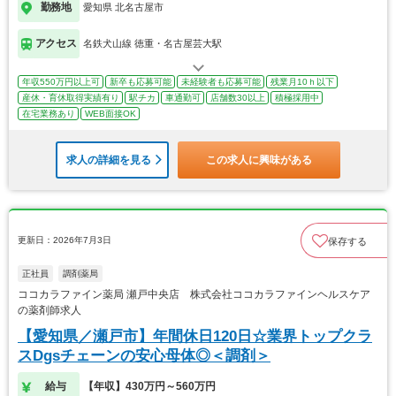
勤務地
愛知県 北名古屋市
アクセス
名鉄犬山線 徳重・名古屋芸大駅
年収550万円以上可
新卒も応募可能
未経験者も応募可能
残業月10ｈ以下
産休・育休取得実績有り
駅チカ
車通勤可
店舗数30以上
積極採用中
在宅業務あり
WEB面接OK
求人の詳細を見る
この求人に興味がある
更新日：2026年7月3日
保存する
正社員
調剤薬局
ココカラファイン薬局 瀬戸中央店 株式会社ココカラファインヘルスケア
の薬剤師求人
【愛知県／瀬戸市】年間休日120日☆業界トップクラ
スDgsチェーンの安心母体◎＜調剤＞
給与
【年収】430万円～560万円