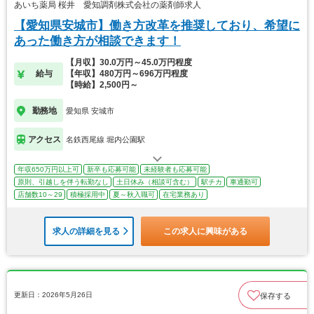
あいち薬局 桜井 愛知調剤株式会社の薬剤師求人
【愛知県安城市】働き方改革を推奨しており、希望に
あった働き方が相談できます！
【月収】30.0万円～45.0万円程度
給与
【年収】480万円～696万円程度
【時給】2,500円～
勤務地
愛知県 安城市
アクセス
名鉄西尾線 堀内公園駅
年収650万円以上可
新卒も応募可能
未経験者も応募可能
原則、引越しを伴う転勤なし
土日休み（相談可含む）
駅チカ
車通勤可
店舗数10～29
積極採用中
夏～秋入職可
在宅業務あり
求人の詳細を見る
この求人に興味がある
更新日：2026年5月26日
保存する