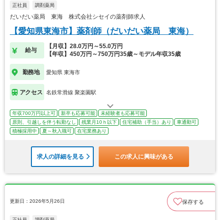
正社員
調剤薬局
だいだい薬局 東海 株式会社シセイの薬剤師求人
【愛知県東海市】薬剤師（だいだい薬局 東海）
【月収】28.0万円～55.0万円
給与
【年収】450万円～750万円35歳～モデル年収35歳
勤務地
愛知県 東海市
アクセス
名鉄常滑線 聚楽園駅
年収700万円以上可
新卒も応募可能
未経験者も応募可能
原則、引越しを伴う転勤なし
残業月10ｈ以下
住宅補助（手当）あり
車通勤可
積極採用中
夏～秋入職可
在宅業務あり
求人の詳細を見る
この求人に興味がある
更新日：2026年5月26日
保存する
正社員
調剤薬局