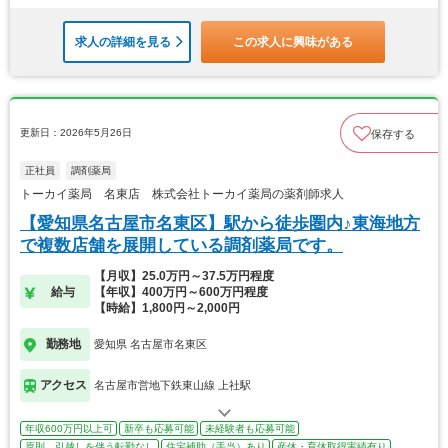
求人の詳細を見る
この求人に興味がある
更新日：2026年5月26日
保存する
正社員
調剤薬局
トーカイ薬局 名東店 株式会社トーカイ薬局の薬剤師求人
【愛知県名古屋市名東区】駅から徒歩圏内♪東海地方
で複数店舗を展開している調剤薬局です。
【月収】25.0万円～37.5万円程度
給与
【年収】400万円～600万円程度
【時給】1,800円～2,000円
勤務地
愛知県 名古屋市名東区
アクセス
名古屋市営地下鉄東山線 上社駅
年収600万円以上可
新卒も応募可能
未経験者も応募可能
原則、引越しを伴う転勤なし
住宅補助（手当）あり
産休・育休取得実績有り