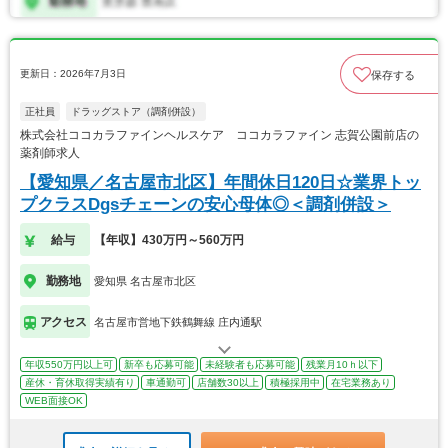
更新日：2026年7月3日
保存する
正社員
ドラッグストア（調剤併設）
株式会社ココカラファインヘルスケア ココカラファイン 志賀公園前店の
薬剤師求人
【愛知県／名古屋市北区】年間休日120日☆業界トッ
プクラスDgsチェーンの安心母体◎＜調剤併設＞
給与
【年収】430万円～560万円
勤務地
愛知県 名古屋市北区
アクセス
名古屋市営地下鉄鶴舞線 庄内通駅
年収550万円以上可
新卒も応募可能
未経験者も応募可能
残業月10ｈ以下
産休・育休取得実績有り
車通勤可
店舗数30以上
積極採用中
在宅業務あり
WEB面接OK