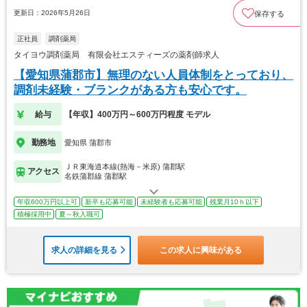
更新日：2026年5月26日
保存する
正社員
調剤薬局
タイヨウ調剤薬局 有限会社エスティーズの薬剤師求人
【愛知県蒲郡市】無理のない人員体制をとっており、
調剤未経験・ブランクがある方も安心です。
給与
【年収】400万円～600万円程度 モデル
勤務地
愛知県 蒲郡市
ＪＲ東海道本線(熱海－米原) 蒲郡駅
アクセス
名鉄蒲郡線 蒲郡駅
年収600万円以上可
新卒も応募可能
未経験者も応募可能
残業月10ｈ以下
積極採用中
夏～秋入職可
求人の詳細を見る
この求人に興味がある