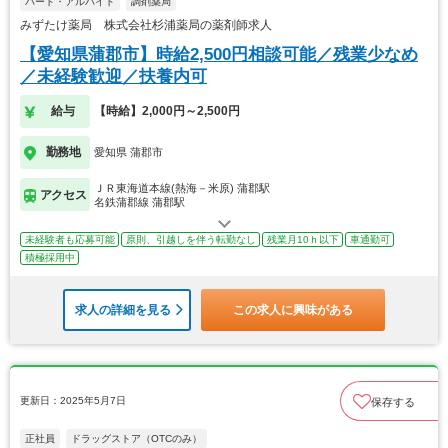
パート・アルバイト
調剤薬局
みずたけ薬局 株式会社杉浦薬局の薬剤師求人
【愛知県蒲郡市】時給2,500円相談可能／残業少なめ
／未経験歓迎／扶養内可
給与
【時給】2,000円～2,500円
勤務地
愛知県 蒲郡市
ＪＲ東海道本線(熱海－米原) 蒲郡駅
アクセス
名鉄蒲郡線 蒲郡駅
未経験者も応募可能
原則、引越しを伴う転勤なし
残業月10ｈ以下
車通勤可
積極採用中
求人の詳細を見る
この求人に興味がある
更新日：2025年5月7日
保存する
正社員
ドラッグストア（OTCのみ）