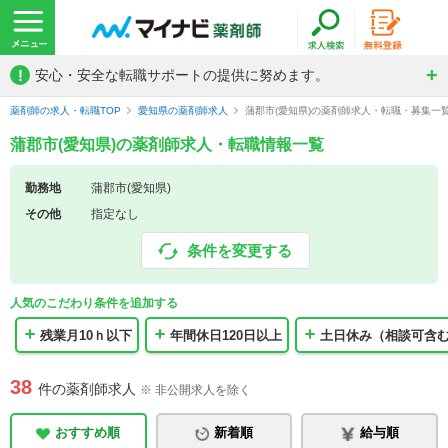
!
安心・安全な転職サポートの提供に努めます。
薬剤師の求人・転職TOP
愛知県の薬剤師求人
蒲郡市(愛知県)の薬剤師求人・転職・募集一
蒲郡市(愛知県)の薬剤師求人・転職情報一覧
勤務地
蒲郡市(愛知県)
その他
指定なし
条件を変更する
人気のこだわり条件を追加する
残業月10ｈ以下
年間休日120日以上
土日休み（相談可含
38
件の薬剤師求人
※ 非公開求人を除く
おすすめ順
新着順
給与順