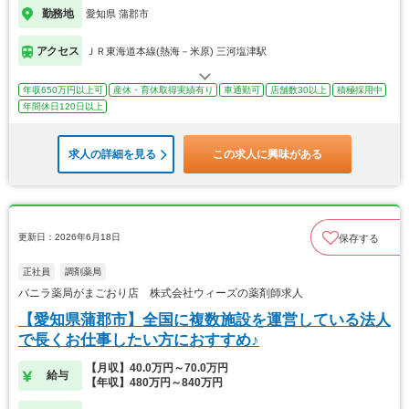
勤務地
愛知県 蒲郡市
アクセス
ＪＲ東海道本線(熱海－米原) 三河塩津駅
年収650万円以上可
産休・育休取得実績有り
車通勤可
店舗数30以上
積極採用中
年間休日120日以上
求人の詳細を見る
この求人に興味がある
更新日：2026年6月18日
保存する
正社員
調剤薬局
バニラ薬局がまごおり店 株式会社ウィーズの薬剤師求人
【愛知県蒲郡市】全国に複数施設を運営している法人
で長くお仕事したい方におすすめ♪
【月収】40.0万円～70.0万円
給与
【年収】480万円～840万円