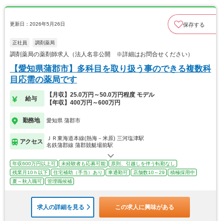
更新日：2026年5月26日
保存する
正社員
調剤薬局
調剤薬局の薬剤師求人（法人名非公開 ※詳細はお問合せください）
【愛知県蒲郡市】多科目を取り扱う事のできる複数科
目応需の薬局です
【月収】25.0万円～50.0万円程度 モデル
給与
【年収】400万円～600万円
勤務地
愛知県 蒲郡市
ＪＲ東海道本線(熱海－米原) 三河塩津駅
アクセス
名鉄蒲郡線 蒲郡競艇場前駅
年収600万円以上可
未経験者も応募可能
原則、引越しを伴う転勤なし
残業月10ｈ以下
住宅補助（手当）あり
車通勤可
店舗数10～29
積極採用中
夏～秋入職可
管理職候補
求人の詳細を見る
この求人に興味がある