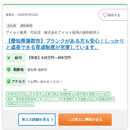
更新日：2026年6月18日
保存する
正社員
調剤薬局
アイセイ薬局 竹谷店 株式会社アイセイ薬局の薬剤師求人
【愛知県蒲郡市】ブランクがある方も安心！しっかり
と成長できる育成制度が充実しています。
給与
【年収】418万円～806万円
勤務地
愛知県 蒲郡市
アクセス
※お問い合わせください
年収800万円以上可
新卒も応募可能
未経験者も応募可能
残業月10ｈ以下
産休・育休取得実績有り
スキルアップ
車通勤可
店舗数30以上
積極採用中
年間休日120日以上
求人の詳細を見る
この求人に興味がある