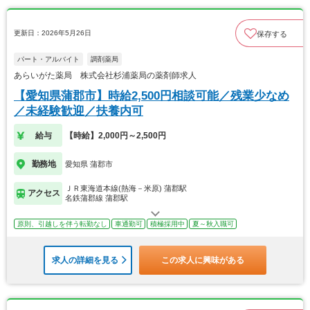
更新日：2026年5月26日
保存する
パート・アルバイト
調剤薬局
あらいがた薬局 株式会社杉浦薬局の薬剤師求人
【愛知県蒲郡市】時給2,500円相談可能／残業少なめ
／未経験歓迎／扶養内可
給与
【時給】2,000円～2,500円
勤務地
愛知県 蒲郡市
ＪＲ東海道本線(熱海－米原) 蒲郡駅
アクセス
名鉄蒲郡線 蒲郡駅
原則、引越しを伴う転勤なし
車通勤可
積極採用中
夏～秋入職可
求人の詳細を見る
この求人に興味がある