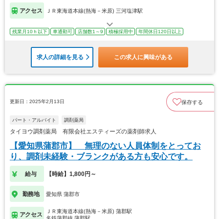
アクセス
ＪＲ東海道本線(熱海－米原) 三河塩津駅
残業月10ｈ以下
車通勤可
店舗数1～9
積極採用中
年間休日120日以上
求人の詳細を見る
この求人に興味がある
更新日：2025年2月13日
保存する
パート・アルバイト
調剤薬局
タイヨウ調剤薬局 有限会社エスティーズの薬剤師求人
【愛知県蒲郡市】 無理のない人員体制をとってお
り、調剤未経験・ブランクがある方も安心です。
給与
【時給】1,800円～
勤務地
愛知県 蒲郡市
ＪＲ東海道本線(熱海－米原) 蒲郡駅
アクセス
名鉄蒲郡線 蒲郡駅