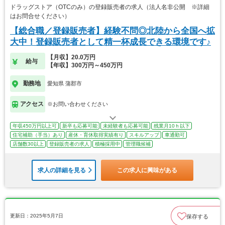
ドラッグストア（OTCのみ）の登録販売者の求人（法人名非公開 ※詳細
はお問合せください）
【総合職／登録販売者】経験不問◎北陸から全国へ拡
大中！登録販売者として精一杯成長できる環境です♪
【月収】20.0万円
給与
【年収】300万円～450万円
勤務地
愛知県 蒲郡市
アクセス
※お問い合わせください
年収450万円以上可
新卒も応募可能
未経験者も応募可能
残業月10ｈ以下
住宅補助（手当）あり
産休・育休取得実績有り
スキルアップ
車通勤可
店舗数30以上
登録販売者の求人
積極採用中
管理職候補
求人の詳細を見る
この求人に興味がある
更新日：2025年5月7日
保存する