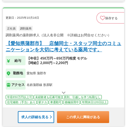
更新日：2025年10月16日
保存する
正社員
調剤薬局
調剤薬局の薬剤師求人（法人名非公開 ※詳細はお問合せください）
【愛知県蒲郡市】 店舗同士・スタッフ同士のコミュ
ニケーションを大切に考えている薬局です。
【年収】450万円～650万円程度 モデル
給与
【時給】2,000円～2,200円
勤務地
愛知県 蒲郡市
アクセス
名鉄蒲郡線 形原駅
年収650万円以上可
未経験者も応募可能
原則、引越しを伴う転勤なし
住宅補助（手当）あり
駅チカ
車通勤可
積極採用中
年間休日120日以上
求人の詳細を見る
この求人に興味がある