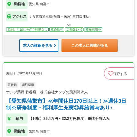
勤務地
愛知県 蒲郡市
アクセス
ＪＲ東海道本線(熱海－米原) 三河塩津駅
原則、引越しを伴う転勤なし
車通勤可
店舗数1～9
積極採用中
求人の詳細を見る
この求人に興味がある
更新日：2025年11月28日
保存する
正社員
調剤薬局
ナンブ薬局 竹谷店 株式会社ナンブの薬剤師求人
【愛知県蒲郡市】≪年間休日170日以上！≫週休3日
制☆研修制度・福利厚生充実◎昇給賞与あり♪
給与
【月収】25.4万円～32.2万円程度 ※諸手当込み
勤務地
愛知県 蒲郡市