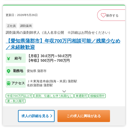
更新日：2026年5月26日
保存する
正社員
調剤薬局
調剤薬局の薬剤師求人（法人名非公開 ※詳細はお問合せください）
【愛知県蒲郡市】年収700万円相談可能／残業少なめ
／未経験歓迎
【月収】30.0万円～50.0万円
給与
【年収】500万円～700万円
勤務地
愛知県 蒲郡市
ＪＲ東海道本線(熱海－米原) 蒲郡駅
アクセス
名鉄蒲郡線 蒲郡駅
年収700万円以上可
原則、引越しを伴う転勤なし
車通勤可
積極採用中
夏～秋入職可
求人の詳細を見る
この求人に興味がある