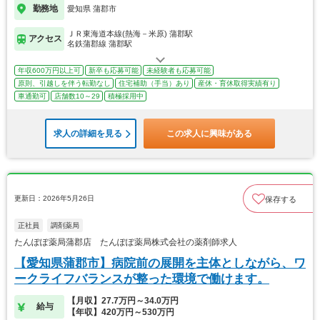
勤務地
愛知県 蒲郡市
ＪＲ東海道本線(熱海－米原) 蒲郡駅
アクセス
名鉄蒲郡線 蒲郡駅
年収600万円以上可
新卒も応募可能
未経験者も応募可能
原則、引越しを伴う転勤なし
住宅補助（手当）あり
産休・育休取得実績有り
車通勤可
店舗数10～29
積極採用中
求人の詳細を見る
この求人に興味がある
更新日：2026年5月26日
保存する
正社員
調剤薬局
たんぽぽ薬局蒲郡店 たんぽぽ薬局株式会社の薬剤師求人
【愛知県蒲郡市】病院前の展開を主体としながら、ワ
ークライフバランスが整った環境で働けます。
【月収】27.7万円～34.0万円
給与
【年収】420万円～530万円