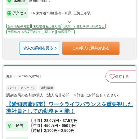
勤務地
愛知県 蒲郡市
アクセス
ＪＲ東海道本線(熱海－米原) 三河三谷駅
新卒も応募可能
未経験者も応募可能
原則、引越しを伴う転勤なし
土日休み（相談可含む）
駅チカ
積極採用中
求人の詳細を見る
この求人に興味がある
更新日：2026年5月26日
保存する
パート・アルバイト
調剤薬局
調剤薬局の薬剤師求人（法人名非公開 ※詳細はお問合せください）
【愛知県蒲郡市】ワークライフバランスを重要視した
準社員としての勤務も可能！
【月収】28.0万円～37.5万円
給与
【年収】450万円～650万円
【時給】2,100円～2,500円