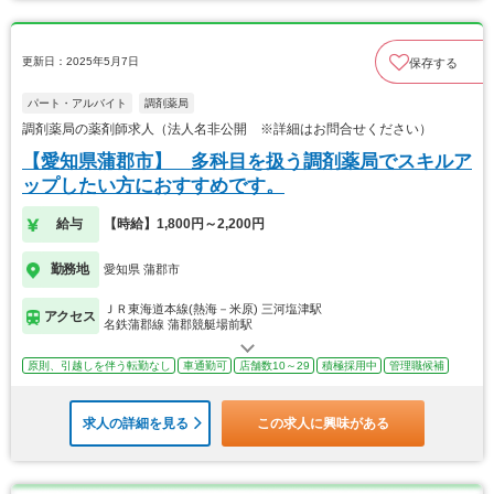
更新日：2025年5月7日
保存する
パート・アルバイト
調剤薬局
調剤薬局の薬剤師求人（法人名非公開 ※詳細はお問合せください）
【愛知県蒲郡市】 多科目を扱う調剤薬局でスキルア
ップしたい方におすすめです。
給与
【時給】1,800円～2,200円
勤務地
愛知県 蒲郡市
ＪＲ東海道本線(熱海－米原) 三河塩津駅
アクセス
名鉄蒲郡線 蒲郡競艇場前駅
原則、引越しを伴う転勤なし
車通勤可
店舗数10～29
積極採用中
管理職候補
求人の詳細を見る
この求人に興味がある