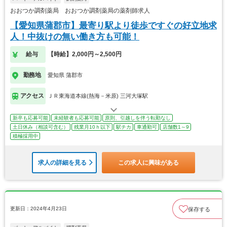
おおつか調剤薬局 おおつか調剤薬局の薬剤師求人
【愛知県蒲郡市】最寄り駅より徒歩ですぐの好立地求
人！中抜けの無い働き方も可能！
給与
【時給】2,000円～2,500円
勤務地
愛知県 蒲郡市
アクセス
ＪＲ東海道本線(熱海－米原) 三河大塚駅
新卒も応募可能
未経験者も応募可能
原則、引越しを伴う転勤なし
土日休み（相談可含む）
残業月10ｈ以下
駅チカ
車通勤可
店舗数1～9
積極採用中
求人の詳細を見る
この求人に興味がある
更新日：2024年4月23日
保存する