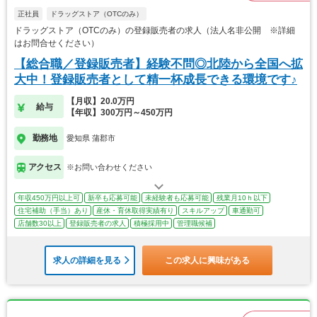
正社員
ドラッグストア（OTCのみ）
ドラッグストア（OTCのみ）の登録販売者の求人（法人名非公開 ※詳細
はお問合せください）
【総合職／登録販売者】経験不問◎北陸から全国へ拡
大中！登録販売者として精一杯成長できる環境です♪
【月収】20.0万円
給与
【年収】300万円～450万円
勤務地
愛知県 蒲郡市
アクセス
※お問い合わせください
年収450万円以上可
新卒も応募可能
未経験者も応募可能
残業月10ｈ以下
住宅補助（手当）あり
産休・育休取得実績有り
スキルアップ
車通勤可
店舗数30以上
登録販売者の求人
積極採用中
管理職候補
求人の詳細を見る
この求人に興味がある