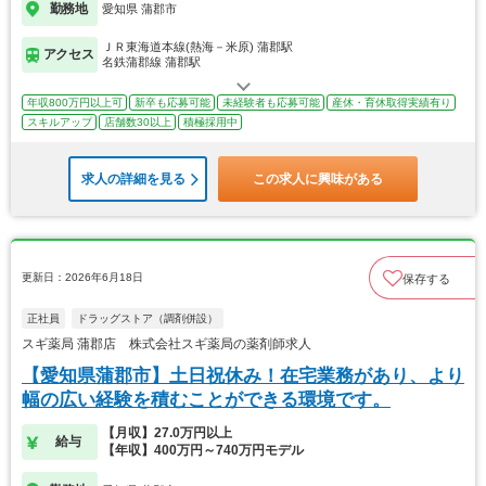
勤務地
愛知県 蒲郡市
ＪＲ東海道本線(熱海－米原) 蒲郡駅
アクセス
名鉄蒲郡線 蒲郡駅
年収800万円以上可
新卒も応募可能
未経験者も応募可能
産休・育休取得実績有り
スキルアップ
店舗数30以上
積極採用中
求人の詳細を見る
この求人に興味がある
更新日：2026年6月18日
保存する
正社員
ドラッグストア（調剤併設）
スギ薬局 蒲郡店 株式会社スギ薬局の薬剤師求人
【愛知県蒲郡市】土日祝休み！在宅業務があり、より
幅の広い経験を積むことができる環境です。
【月収】27.0万円以上
給与
【年収】400万円～740万円モデル