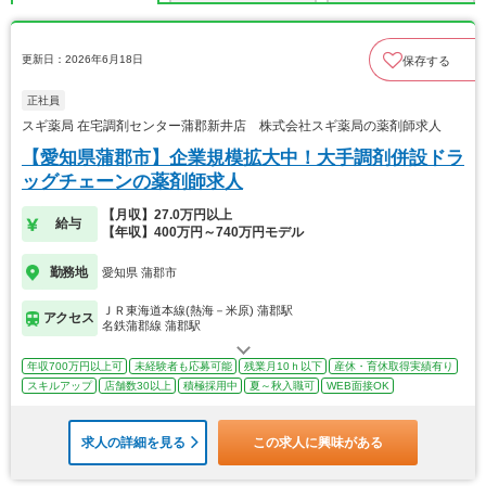
更新日：2026年6月18日
保存する
正社員
スギ薬局 在宅調剤センター蒲郡新井店 株式会社スギ薬局の薬剤師求人
【愛知県蒲郡市】企業規模拡大中！大手調剤併設ドラ
ッグチェーンの薬剤師求人
【月収】27.0万円以上
給与
【年収】400万円～740万円モデル
勤務地
愛知県 蒲郡市
ＪＲ東海道本線(熱海－米原) 蒲郡駅
アクセス
名鉄蒲郡線 蒲郡駅
年収700万円以上可
未経験者も応募可能
残業月10ｈ以下
産休・育休取得実績有り
スキルアップ
店舗数30以上
積極採用中
夏～秋入職可
WEB面接OK
求人の詳細を見る
この求人に興味がある