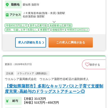
勤務地
愛知県 蒲郡市
ＪＲ東海道本線(熱海－米原) 蒲郡駅
アクセス
名鉄蒲郡線 蒲郡駅
年収650万円以上可
新卒も応募可能
未経験者も応募可能
原則、引越しを伴う転勤なし
車通勤可
積極採用中
年間休日120日以上
求人の詳細を見る
この求人に興味がある
更新日：2026年6月27日
保存する
正社員
ドラッグストア（調剤併設）
ウエルシア薬局株式会社 ウエルシア蒲郡竹谷町店の薬剤師求人
【愛知県蒲郡市】多彩なキャリアパスと子育て支援制
度充実♪高給与のドラッグストアチェーン◎
【月収】33.5万円
給与
【年収】515万円～650万円