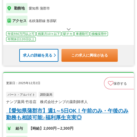
勤務地
愛知県 蒲郡市
アクセス
名鉄蒲郡線 形原駅
年収550万円以上可
残業月10ｈ以下
駅チカ
車通勤可
積極採用中
年間休日120日以上
求人の詳細を見る
この求人に興味がある
更新日：2025年12月2日
保存する
パート・アルバイト
調剤薬局
ナンブ薬局 竹谷店 株式会社ナンブの薬剤師求人
【愛知県蒲郡市】週1～5日OK！午前のみ・午後のみ
勤務も相談可能♪福利厚生充実◎
給与
【時給】2,000円～2,300円