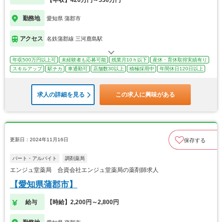
【年収】420万円～530万円
勤務地
愛知県 蒲郡市
アクセス
名鉄蒲郡線 三河鹿島駅
年収500万円以上可
未経験者も応募可能
残業月10ｈ以下
産休・育休取得実績有り
スキルアップ
駅チカ
車通勤可
店舗数30以上
積極採用中
年間休日120日以上
求人の詳細を見る
この求人に興味がある
更新日：2024年11月16日
保存する
パート・アルバイト
調剤薬局
エンジュ堂薬局 合資会社エンジュ堂薬局の薬剤師求人
【愛知県蒲郡市】
給与
【時給】2,200円～2,800円