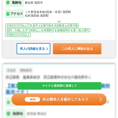
勤務地
愛知県 蒲郡市
ＪＲ東海道本線(熱海－米原) 蒲郡駅
アクセス
名鉄蒲郡線 蒲郡駅
年収650万円以上可
新卒も応募可能
未経験者も応募可能
原則、引越しを伴う転勤なし
車通勤可
積極採用中
夏～秋入職可
年間休日120日以上
求人の詳細を見る
この求人に興味がある