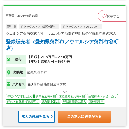
更新日：2026年6月18日
保存する
正社員
ドラッグストア（調剤併設）
ドラッグストア（OTCのみ）
ウエルシア薬局株式会社 ウエルシア蒲郡竹谷町店の登録販売者の求人
登録販売者（愛知県蒲郡市／ウエルシア蒲郡竹谷町
店）
【月収】21.5万円～27.0万円
給与
【年収】308万円～450万円
勤務地
愛知県 蒲郡市
アクセス
名鉄蒲郡線 蒲郡競艇場前駅
年収450万円以上可
新卒も応募可能
未経験者も応募可能
住宅補助（手当）あり
産休・育休取得実績有り
店舗数30以上
登録販売者の求人
積極採用中
求人の詳細を見る
この求人に興味がある