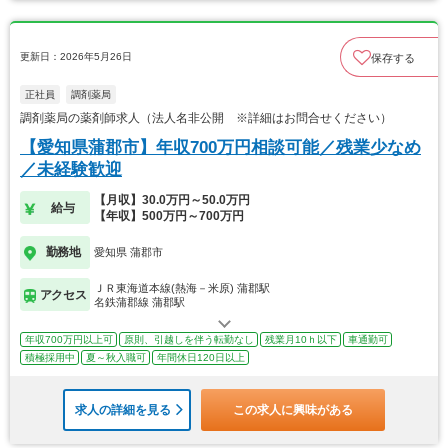
更新日：2026年5月26日
保存する
正社員
調剤薬局
調剤薬局の薬剤師求人（法人名非公開 ※詳細はお問合せください）
【愛知県蒲郡市】年収700万円相談可能／残業少なめ
／未経験歓迎
【月収】30.0万円～50.0万円
給与
【年収】500万円～700万円
勤務地
愛知県 蒲郡市
ＪＲ東海道本線(熱海－米原) 蒲郡駅
アクセス
名鉄蒲郡線 蒲郡駅
年収700万円以上可
原則、引越しを伴う転勤なし
残業月10ｈ以下
車通勤可
積極採用中
夏～秋入職可
年間休日120日以上
求人の詳細を見る
この求人に興味がある