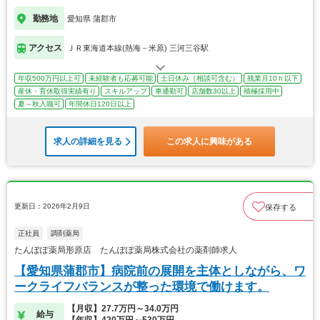
勤務地
愛知県 蒲郡市
アクセス
ＪＲ東海道本線(熱海－米原) 三河三谷駅
年収500万円以上可
未経験者も応募可能
土日休み（相談可含む）
残業月10ｈ以下
産休・育休取得実績有り
スキルアップ
車通勤可
店舗数30以上
積極採用中
夏～秋入職可
年間休日120日以上
求人の詳細を見る
この求人に興味がある
更新日：2026年2月9日
保存する
正社員
調剤薬局
たんぽぽ薬局形原店 たんぽぽ薬局株式会社の薬剤師求人
【愛知県蒲郡市】病院前の展開を主体としながら、ワ
ークライフバランスが整った環境で働けます。
【月収】27.7万円～34.0万円
給与