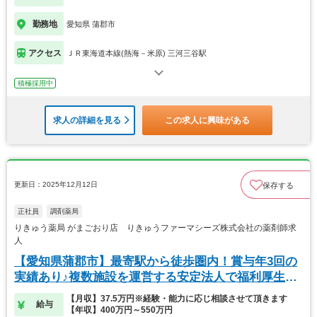
勤務地
愛知県 蒲郡市
アクセス
ＪＲ東海道本線(熱海－米原) 三河三谷駅
積極採用中
求人の詳細を見る
この求人に興味がある
更新日：2025年12月12日
保存する
正社員
調剤薬局
りきゅう薬局 がまごおり店 りきゅうファーマシーズ株式会社の薬剤師求
人
【愛知県蒲郡市】最寄駅から徒歩圏内！賞与年3回の
実績あり♪複数施設を運営する安定法人で福利厚生充
実◎
【月収】37.5万円※経験・能力に応じ相談させて頂きます
給与
【年収】400万円～550万円