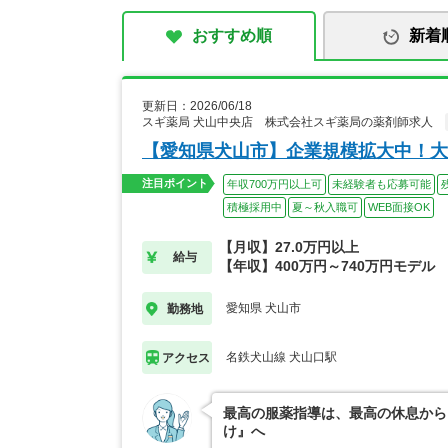
おすすめ順
新着
更新日：2026/06/18
スギ薬局 犬山中央店 株式会社スギ薬局の薬剤師求人
【愛知県犬山市】企業規模拡大中！大
注目ポイント
年収700万円以上可
未経験者も応募可能
積極採用中
夏～秋入職可
WEB面接OK
【月収】27.0万円以上
給与
【年収】400万円～740万円モデル
愛知県 犬山市
勤務地
名鉄犬山線 犬山口駅
アクセス
最高の服薬指導は、最高の休息から
け』へ