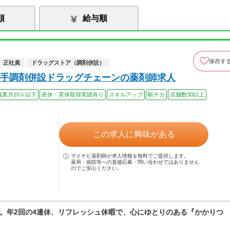
順
給与順
保存す
正社員
ドラッグストア（調剤併設）
手調剤併設ドラッグチェーンの薬剤師求人
残業月10ｈ以下
産休・育休取得実績有り
スキルアップ
駅チカ
店舗数30以上
この求人に興味がある
マイナビ薬剤師が求人情報を無料でご提供します。
薬局・病院等への直接応募・問い合わせではありません
のでご安心ください。
。年2回の4連休、リフレッシュ休暇で、心にゆとりのある『かかりつ