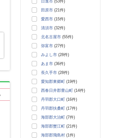
日進市
(53件)
田原市
(21件)
愛西市
(15件)
清須市
(32件)
北名古屋市
(55件)
弥富市
(27件)
みよし市
(28件)
あま市
(36件)
長久手市
(28件)
愛知郡東郷町
(19件)
西春日井郡豊山町
(14件)
る
丹羽郡大口町
(16件)
丹羽郡扶桑町
(17件)
海部郡大治町
(7件)
海部郡蟹江町
(21件)
海部郡飛島村
(1件)