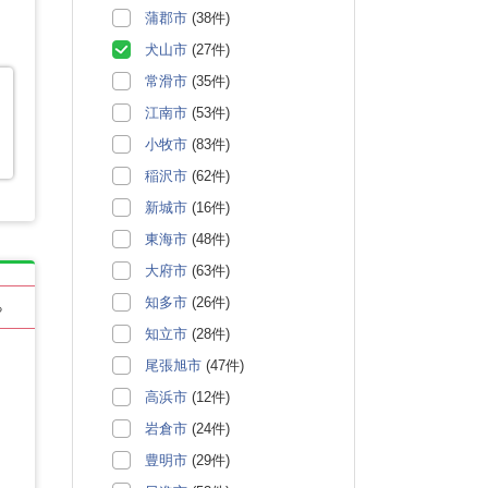
蒲郡市
(38件)
犬山市
(27件)
常滑市
(35件)
江南市
(53件)
小牧市
(83件)
稲沢市
(62件)
新城市
(16件)
東海市
(48件)
大府市
(63件)
知多市
(26件)
る
知立市
(28件)
尾張旭市
(47件)
高浜市
(12件)
岩倉市
(24件)
豊明市
(29件)