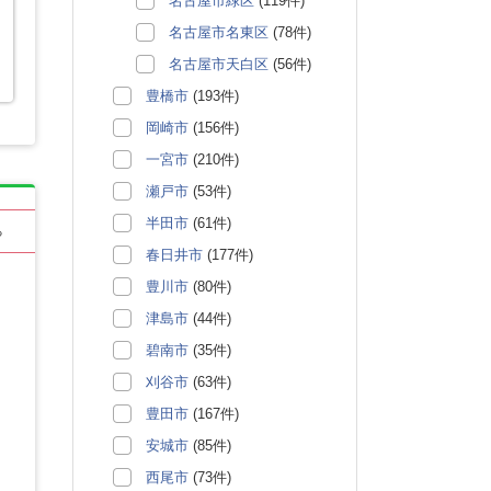
名古屋市緑区
(119件)
名古屋市名東区
(78件)
名古屋市天白区
(56件)
豊橋市
(193件)
岡崎市
(156件)
一宮市
(210件)
瀬戸市
(53件)
半田市
(61件)
る
春日井市
(177件)
豊川市
(80件)
津島市
(44件)
碧南市
(35件)
刈谷市
(63件)
豊田市
(167件)
安城市
(85件)
西尾市
(73件)