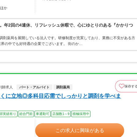
…ほか
。年2回の4連休、リフレッシュ休暇で、心にゆとりのある『かかりつ
ア・調剤薬局を展開している法人です。研修制度が充実しており、業務に不安がある方
界の中でも好待遇の企業でございます。 街のか…
保存す
剤師求人
パート・アルバイト
調剤薬局
くに立地◎多科目応需でしっかりと調剤を学べま
得実績有り
総合門前
車通勤可
店舗数1～9
積極採用中
この求人に興味がある