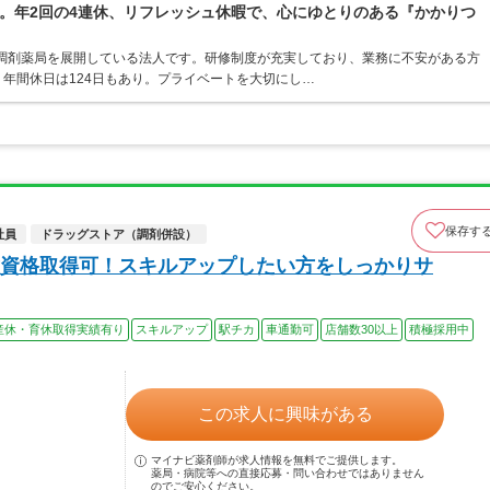
。年2回の4連休、リフレッシュ休暇で、心にゆとりのある『かかりつ
・調剤薬局を展開している法人です。研修制度が充実しており、業務に不安がある方
年間休日は124日もあり。プライベートを大切にし…
保存す
社員
ドラッグストア（調剤併設）
資格取得可！スキルアップしたい方をしっかりサ
産休・育休取得実績有り
スキルアップ
駅チカ
車通勤可
店舗数30以上
積極採用中
この求人に興味がある
マイナビ薬剤師が求人情報を無料でご提供します。
薬局・病院等への直接応募・問い合わせではありません
のでご安心ください。