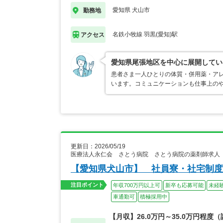
愛知県 犬山市
勤務地
名鉄小牧線 羽黒(愛知)駅
アクセス
愛知県尾張地区を中心に展開してい
患者さま一人ひとりの体質・併用薬・ア
います。コミュニケーションも仕事上の
更新日：2026/05/19
医療法人永仁会 さとう病院 さとう病院の薬剤師求人
【愛知県犬山市】 社員寮・社宅制度
注目ポイント
年収700万円以上可
新卒も応募可能
未経
車通勤可
積極採用中
【月収】26.0万円～35.0万円程度