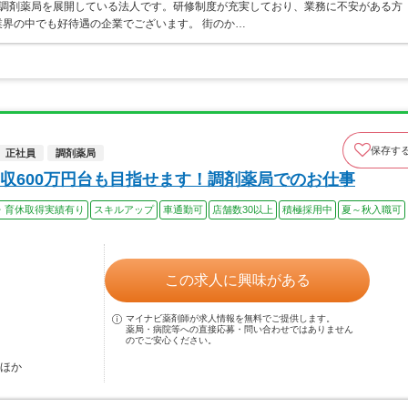
ア・調剤薬局を展開している法人です。研修制度が充実しており、業務に不安がある方
界の中でも好待遇の企業でございます。 街のか…
保存す
正社員
調剤薬局
収600万円台も目指せます！調剤薬局でのお仕事
・育休取得実績有り
スキルアップ
車通勤可
店舗数30以上
積極採用中
夏～秋入職可
この求人に興味がある
マイナビ薬剤師が求人情報を無料でご提供します。
薬局・病院等への直接応募・問い合わせではありません
のでご安心ください。
…ほか