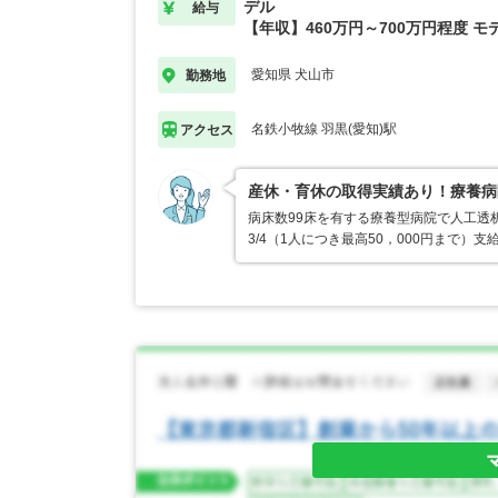
デル
給与
【年収】460万円～700万円程度 モ
愛知県 犬山市
勤務地
名鉄小牧線 羽黒(愛知)駅
アクセス
産休・育休の取得実績あり！療養病
病床数99床を有する療養型病院で人工透
3/4（1人につき最高50，000円まで