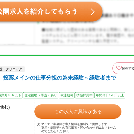
保存す
院・クリニック
、投薬メインの仕事分担の為未経験～経験者まで
残業月10ｈ以下
住宅補助（手当）あり
車通勤可
積極採用中
年間休日120日以上
含む)
この求人に興味がある
マイナビ薬剤師が求人情報を無料でご提供します。
薬局・病院等への直接応募・問い合わせではありません
のでご安心ください。