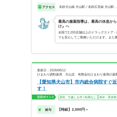
名鉄犬山線 犬山駅／名鉄広見線 犬山駅
アクセス
最高の服薬指導は、最高の休息から
け』へ
全国で2,200店舗以上のドラッグスト
でも安心してご勤務いただけます。また業
更新日：2026/06/12
ひまわり調剤薬局 犬山店 有限会社ひまわり薬局の薬
【愛知県犬山市】市内総合病院すぐ近
す！
注目ポイント
原則、引越しを伴う転勤なし
産休・育休取
【時給】2,000円～
給与