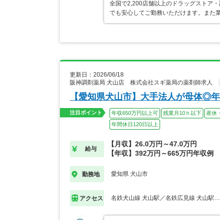
全国で2,200店舗以上のドラッグスト
でも安心してご勤務いただけます。また業
更新日：2026/06/18
阪神調剤薬局 犬山店 株式会社スギ薬局の薬剤師求人
【愛知県犬山市】大手法人が母体◎年
注目ポイント
年収650万円以上可
残業月10ｈ以下
産休
年間休日120日以上
【月収】26.0万円～47.0万円
給与
【年収】392万円～665万円年収例
愛知県 犬山市
勤務地
名鉄犬山線 犬山駅／名鉄広見線 犬山駅
アクセス