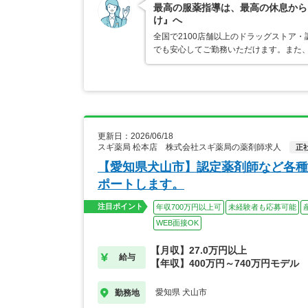
最高の服薬指導は、最高の休息から
け』へ
全国で2100店舗以上のドラッグストア
でも安心してご勤務いただけます。また、
更新日：2026/06/18
スギ薬局 松本店 株式会社スギ薬局の薬剤師求人
正
【愛知県犬山市】認定薬剤師など各種
ポートします。
注目ポイント
年収700万円以上可
未経験者も応募可能
WEB面接OK
【月収】27.0万円以上
給与
【年収】400万円～740万円モデル
愛知県 犬山市
勤務地