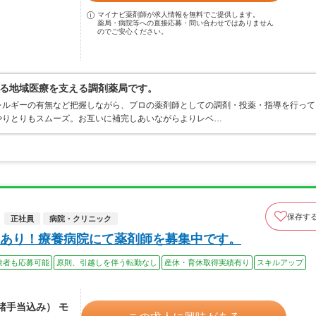
マイナビ薬剤師が求人情報を無料でご提供します。
薬局・病院等への直接応募・問い合わせではありません
のでご安心ください。
る地域医療を支える調剤薬局です。
レルギーの有無など把握しながら、プロの薬剤師としての調剤・投薬・指導を行って
やりとりもスムーズ。お互いに補完しあいながらよりレベ…
保存す
正社員
病院・クリニック
あり！療養病院にて薬剤師を募集中です。
験者も応募可能
原則、引越しを伴う転勤なし
産休・育休取得実績有り
スキルアップ
（諸手当込み） モ