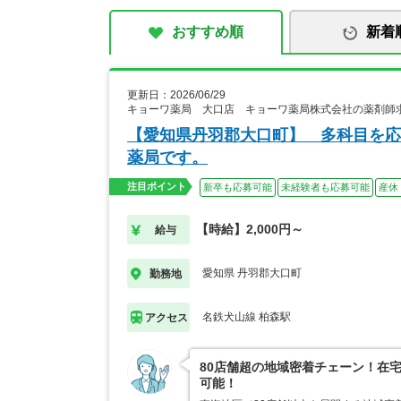
おすすめ順
新着
更新日：2026/06/29
キョーワ薬局 大口店 キョーワ薬局株式会社の薬剤師
【愛知県丹羽郡大口町】 多科目を応
薬局です。
注目ポイント
新卒も応募可能
未経験者も応募可能
産休
【時給】2,000円～
給与
愛知県 丹羽郡大口町
勤務地
名鉄犬山線 柏森駅
アクセス
80店舗超の地域密着チェーン！在
可能！