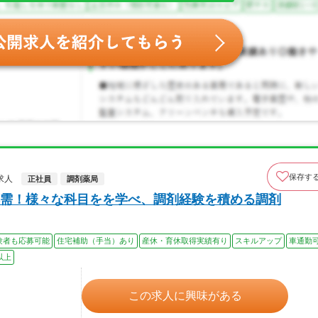
保存す
求人
正社員
調剤薬局
需！様々な科目をを学べ、調剤経験を積める調剤
験者も応募可能
住宅補助（手当）あり
産休・育休取得実績有り
スキルアップ
車通勤
以上
この求人に興味がある