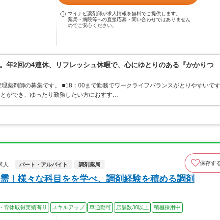
マイナビ薬剤師が求人情報を無料でご提供します。
薬局・病院等への直接応募・問い合わせではありません
のでご安心ください。
。年2回の4連休、リフレッシュ休暇で、心にゆとりのある『かかりつ
理薬剤師の募集です。 ■18：00まで勤務でワークライフバランスがとりやすいで
ことができ、ゆったり勤務したい方におすす…
保存す
求人
パート・アルバイト
調剤薬局
需！様々な科目をを学べ、調剤経験を積める調剤
・育休取得実績有り
スキルアップ
車通勤可
店舗数30以上
積極採用中