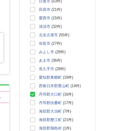
日進市
(53件)
田原市
(21件)
愛西市
(15件)
清須市
(32件)
北名古屋市
(55件)
弥富市
(27件)
す
みよし市
(28件)
あま市
(36件)
長久手市
(28件)
愛知郡東郷町
(19件)
西春日井郡豊山町
(14件)
丹羽郡大口町
(16件)
る
丹羽郡扶桑町
(17件)
海部郡大治町
(7件)
海部郡蟹江町
(21件)
海部郡飛島村
(1件)