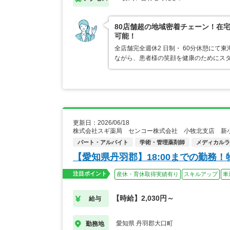
80店舗超の地域密着チェーン！在
可能！
全店舗完全週休2 日制・ 60分休憩にて
ながら、患者様の笑顔を健康のためにス
更新日：2026/06/18
株式会社スギ薬局 センコー株式会社 小牧北支店 新
パート・アルバイト
学術・管理薬剤師
メディカルライ
【愛知県丹羽郡】18:00までの勤務
注目ポイント
産休・育休取得実績有り
スキルアップ
車
【時給】2,030円～
給与
愛知県 丹羽郡大口町
勤務地