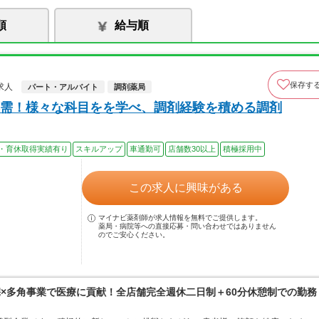
順
給与順
保存す
求人
パート・アルバイト
調剤薬局
需！様々な科目をを学べ、調剤経験を積める調剤
・育休取得実績有り
スキルアップ
車通勤可
店舗数30以上
積極採用中
この求人に興味がある
マイナビ薬剤師が求人情報を無料でご提供します。
薬局・病院等への直接応募・問い合わせではありません
のでご安心ください。
宅×多角事業で医療に貢献！全店舗完全週休二日制＋60分休憩制での勤務