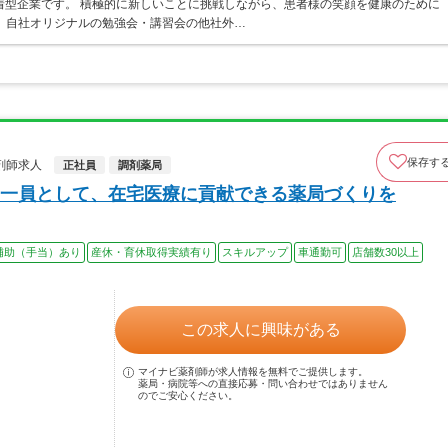
着型企業です。 積極的に新しいことに挑戦しながら、患者様の笑顔を健康のために
 自社オリジナルの勉強会・講習会の他社外…
保存す
剤師求人
正社員
調剤薬局
一員として、在宅医療に貢献できる薬局づくりを
補助（手当）あり
産休・育休取得実績有り
スキルアップ
車通勤可
店舗数30以上
この求人に興味がある
マイナビ薬剤師が求人情報を無料でご提供します。
薬局・病院等への直接応募・問い合わせではありません
のでご安心ください。