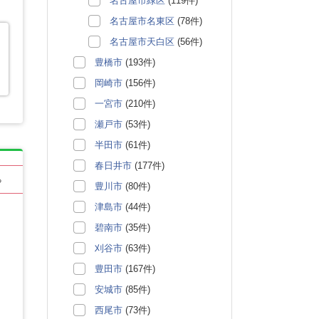
名古屋市緑区
(119件)
名古屋市名東区
(78件)
名古屋市天白区
(56件)
豊橋市
(193件)
岡崎市
(156件)
一宮市
(210件)
瀬戸市
(53件)
半田市
(61件)
春日井市
(177件)
る
豊川市
(80件)
津島市
(44件)
碧南市
(35件)
刈谷市
(63件)
豊田市
(167件)
安城市
(85件)
西尾市
(73件)