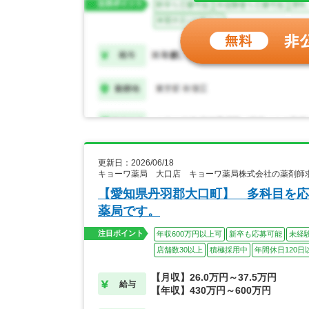
更新日：2026/06/18
キョーワ薬局 大口店 キョーワ薬局株式会社の薬剤師
【愛知県丹羽郡大口町】 多科目を応
薬局です。
注目ポイント
年収600万円以上可
新卒も応募可能
未経
店舗数30以上
積極採用中
年間休日120日
【月収】26.0万円～37.5万円
給与
【年収】430万円～600万円