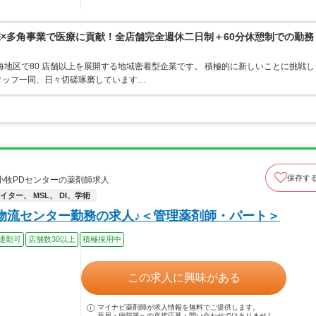
宅×多角事業で医療に貢献！全店舗完全週休二日制＋60分休憩制での勤務
東海地区で80 店舗以上を展開する地域密着型企業です。 積極的に新しいことに挑戦し
タッフ一同、日々切磋琢磨しています…
保存す
小牧PDセンターの薬剤師求人
ター、 MSL、 DI、学術
！物流センター勤務の求人♪＜管理薬剤師・パート＞
通勤可
店舗数30以上
積極採用中
この求人に興味がある
マイナビ薬剤師が求人情報を無料でご提供します。
薬局・病院等への直接応募・問い合わせではありません