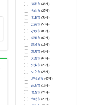
蒲郡市
(38件)
犬山市
(27件)
常滑市
(35件)
江南市
(53件)
小牧市
(83件)
す
稲沢市
(62件)
新城市
(16件)
東海市
(48件)
大府市
(63件)
知多市
(26件)
る
知立市
(28件)
尾張旭市
(47件)
高浜市
(12件)
岩倉市
(24件)
豊明市
(29件)