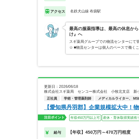
名鉄犬山線 布袋駅
アクセス
最高の服薬指導は、最高の休息から
け』へ
スギ薬局グループでの物流センターにて管
☆ ■物流センターは個人のペースで働く
更新日：2026/06/18
株式会社スギ薬局 センコー株式会社 小牧北支店 新
正社員
学術・管理薬剤師
メディカルライター、 MSL
【愛知県丹羽郡】企業規模拡大中！物
注目ポイント
年収450万円以上可
産休・育休取得実績有
【年収】450万円～470万円程度
給与