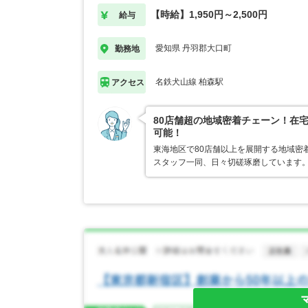
【時給】1,950円～2,500円
給与
愛知県 丹羽郡大口町
勤務地
名鉄犬山線 柏森駅
アクセス
80店舗超の地域密着チェーン！在
可能！
東海地区で80店舗以上を展開する地域密
スタッフ一同、日々切磋琢磨しています。