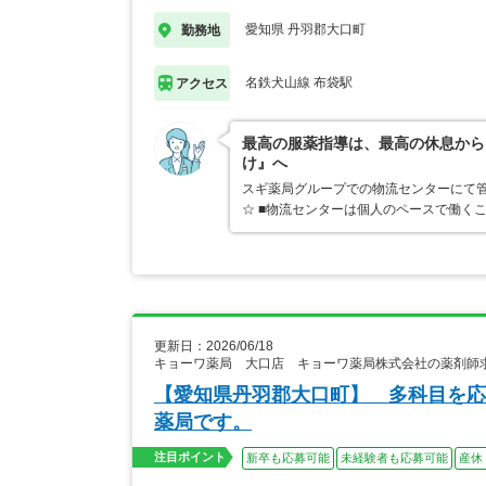
愛知県 丹羽郡大口町
勤務地
名鉄犬山線 布袋駅
アクセス
最高の服薬指導は、最高の休息から
け』へ
スギ薬局グループでの物流センターにて管
☆ ■物流センターは個人のペースで働く
更新日：2026/06/18
キョーワ薬局 大口店 キョーワ薬局株式会社の薬剤師
【愛知県丹羽郡大口町】 多科目を応
薬局です。
注目ポイント
新卒も応募可能
未経験者も応募可能
産休