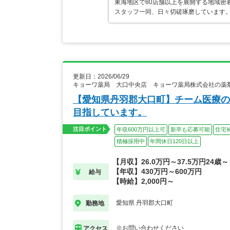
東海地区で80店舗以上を展開する地域密
スタッフ一同、日々切磋琢磨しています。
更新日：2026/06/29
キョーワ薬局 大口中央店 キョーワ薬局株式会社の薬
【愛知県丹羽郡大口町】チーム医療の
目指しています。
注目ポイント
年収600万円以上可
新卒も応募可能
住宅
積極採用中
年間休日120日以上
【月収】26.0万円～37.5万円24歳～
【年収】430万円～600万円
給与
【時給】2,000円～
愛知県 丹羽郡大口町
勤務地
※お問い合わせください
アクセス