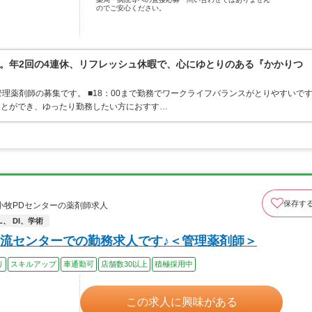
のでご安心ください。
。年2回の4連休、リフレッシュ休暇で、心にゆとりのある『かかりつ
理薬剤師の募集です。 ■18：00まで勤務でワークライフバランスがとりやすいで
ことができ、ゆったり勤務したい方におすす…
保存す
小牧PDセンターの薬剤師求人
、 DI、学術
流センターでの勤務求人です♪＜管理薬剤師＞
り
スキルアップ
車通勤可
店舗数30以上
積極採用中
この求人に興味がある