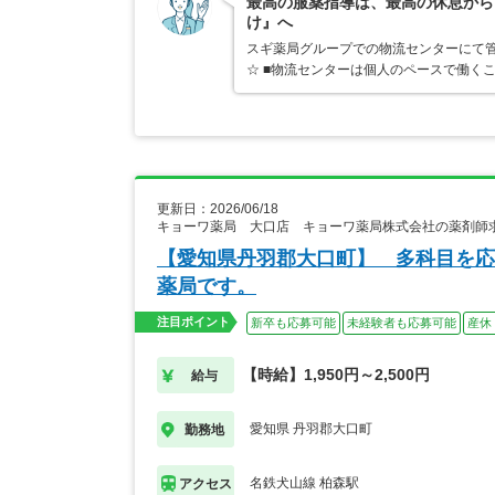
最高の服薬指導は、最高の休息から
け』へ
スギ薬局グループでの物流センターにて管
☆ ■物流センターは個人のペースで働く
更新日：2026/06/18
キョーワ薬局 大口店 キョーワ薬局株式会社の薬剤師
【愛知県丹羽郡大口町】 多科目を応
薬局です。
注目ポイント
新卒も応募可能
未経験者も応募可能
産休
【時給】1,950円～2,500円
給与
愛知県 丹羽郡大口町
勤務地
名鉄犬山線 柏森駅
アクセス