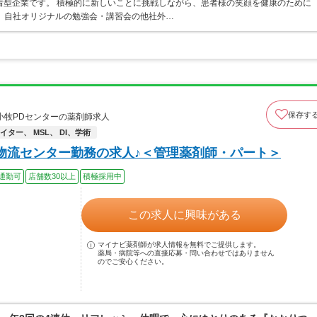
着型企業です。 積極的に新しいことに挑戦しながら、患者様の笑顔を健康のために
 自社オリジナルの勉強会・講習会の他社外…
保存す
小牧PDセンターの薬剤師求人
ター、 MSL、 DI、学術
！物流センター勤務の求人♪＜管理薬剤師・パート＞
通勤可
店舗数30以上
積極採用中
この求人に興味がある
マイナビ薬剤師が求人情報を無料でご提供します。
薬局・病院等への直接応募・問い合わせではありません
のでご安心ください。