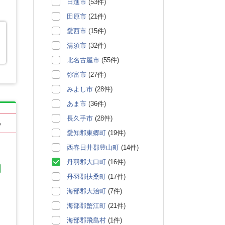
日進市
(53件)
田原市
(21件)
愛西市
(15件)
清須市
(32件)
北名古屋市
(55件)
弥富市
(27件)
みよし市
(28件)
あま市
(36件)
長久手市
(28件)
る
愛知郡東郷町
(19件)
西春日井郡豊山町
(14件)
丹羽郡大口町
(16件)
丹羽郡扶桑町
(17件)
海部郡大治町
(7件)
海部郡蟹江町
(21件)
海部郡飛島村
(1件)