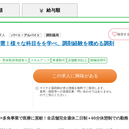
順
給与順
保存す
求人
パート・アルバイト
調剤薬局
需！様々な科目をを学べ、調剤経験を積める調剤
・育休取得実績有り
スキルアップ
車通勤可
店舗数30以上
積極採用中
この求人に興味がある
マイナビ薬剤師が求人情報を無料でご提供します。
薬局・病院等への直接応募・問い合わせではありません
のでご安心ください。
宅×多角事業で医療に貢献！全店舗完全週休二日制＋60分休憩制での勤務