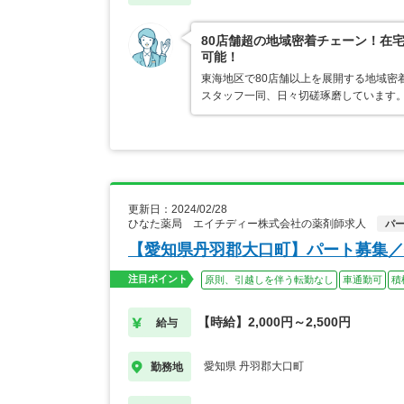
80店舗超の地域密着チェーン！在
可能！
東海地区で80店舗以上を展開する地域密
スタッフ一同、日々切磋琢磨しています。
更新日：2024/02/28
ひなた薬局 エイチディー株式会社の薬剤師求人
パ
【愛知県丹羽郡大口町】パート募集／
注目ポイント
原則、引越しを伴う転勤なし
車通勤可
積
【時給】2,000円～2,500円
給与
愛知県 丹羽郡大口町
勤務地