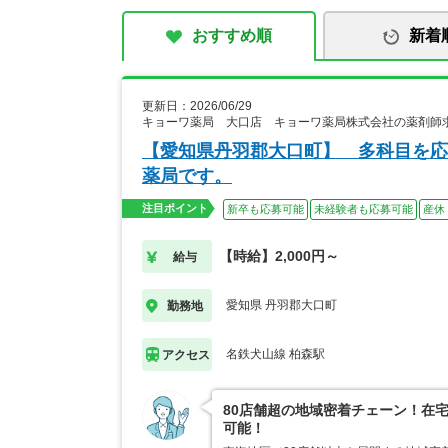
おすすめ順
新着
更新日：2026/06/29
キョーワ薬局 大口店 キョーワ薬局株式会社の薬剤師
【愛知県丹羽郡大口町】 多科目を応
薬局です。
注目ポイント
新卒も応募可能
未経験者も応募可能
産休
【時給】2,000円～
給与
愛知県 丹羽郡大口町
勤務地
名鉄犬山線 柏森駅
アクセス
80店舗超の地域密着チェーン！在
可能！