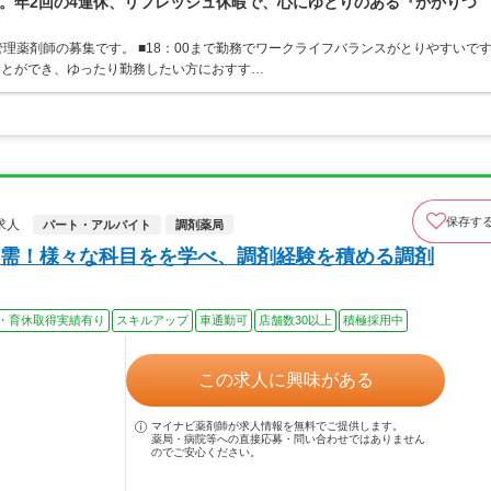
。年2回の4連休、リフレッシュ休暇で、心にゆとりのある『かかりつ
理薬剤師の募集です。 ■18：00まで勤務でワークライフバランスがとりやすいで
ことができ、ゆったり勤務したい方におすす…
保存す
求人
パート・アルバイト
調剤薬局
需！様々な科目をを学べ、調剤経験を積める調剤
・育休取得実績有り
スキルアップ
車通勤可
店舗数30以上
積極採用中
この求人に興味がある
マイナビ薬剤師が求人情報を無料でご提供します。
薬局・病院等への直接応募・問い合わせではありません
のでご安心ください。