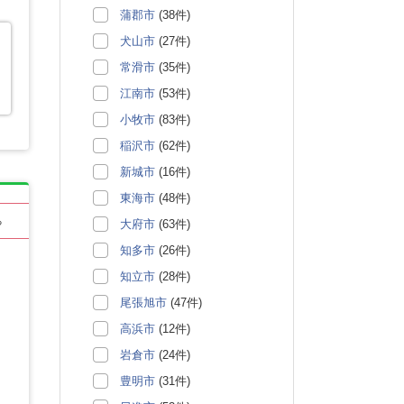
蒲郡市
(38件)
犬山市
(27件)
常滑市
(35件)
江南市
(53件)
小牧市
(83件)
稲沢市
(62件)
新城市
(16件)
東海市
(48件)
る
大府市
(63件)
知多市
(26件)
知立市
(28件)
尾張旭市
(47件)
高浜市
(12件)
岩倉市
(24件)
豊明市
(31件)