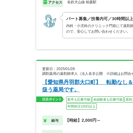
名鉄犬山線 柏森駅
アクセス
パート募集／扶養内可／30時間以
内科・小児科のクリニック門前にて薬剤師
ので、安心してお問い合わせください。
更新日：2025/01/28
調剤薬局の薬剤師求人（法人名非公開 ※詳細はお問合
【愛知県丹羽郡大口町】 転勤なし＆
扱う薬局です。
注目ポイント
新卒も応募可能
未経験者も応募可能
原則
年間休日120日以上
【時給】2,000円～
給与