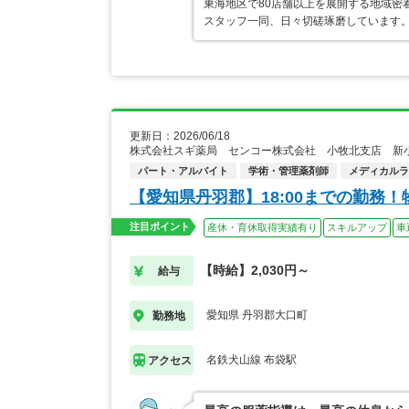
東海地区で80店舗以上を展開する地域密
スタッフ一同、日々切磋琢磨しています。
更新日：2026/06/18
株式会社スギ薬局 センコー株式会社 小牧北支店 新
パート・アルバイト
学術・管理薬剤師
メディカルライ
【愛知県丹羽郡】18:00までの勤務
注目ポイント
産休・育休取得実績有り
スキルアップ
車
【時給】2,030円～
給与
愛知県 丹羽郡大口町
勤務地
名鉄犬山線 布袋駅
アクセス