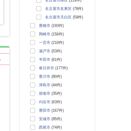
名古屋市緑区
(119件)
名古屋市名東区
(78件)
す
名古屋市天白区
(59件)
豊橋市
(193件)
岡崎市
(156件)
一宮市
(210件)
瀬戸市
(53件)
半田市
(61件)
る
春日井市
(177件)
豊川市
(80件)
津島市
(44件)
碧南市
(35件)
刈谷市
(63件)
豊田市
(167件)
安城市
(85件)
西尾市
(74件)