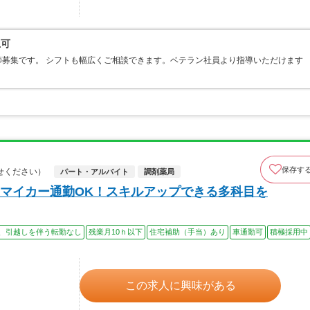
上可
募集です。 シフトも幅広くご相談できます。ベテラン社員より指導いただけます
保存す
せください）
パート・アルバイト
調剤薬局
マイカー通勤OK！スキルアップできる多科目を
、引越しを伴う転勤なし
残業月10ｈ以下
住宅補助（手当）あり
車通勤可
積極採用中
この求人に興味がある