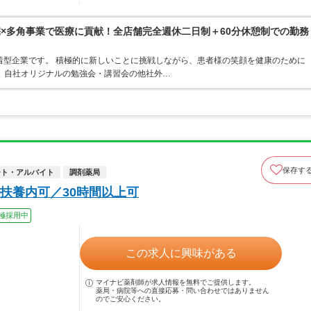
宅×多角事業で医療に貢献！全店舗完全週休二日制＋60分休憩制での勤務
着型企業です。 積極的に新しいことに挑戦しながら、患者様の笑顔を健康のために
 自社オリジナルの勉強会・講習会の他社外…
保存す
ート・アルバイト
調剤薬局
扶養内可／30時間以上可
極採用中
この求人に興味がある
マイナビ薬剤師が求人情報を無料でご提供します。
薬局・病院等への直接応募・問い合わせではありません
のでご安心ください。