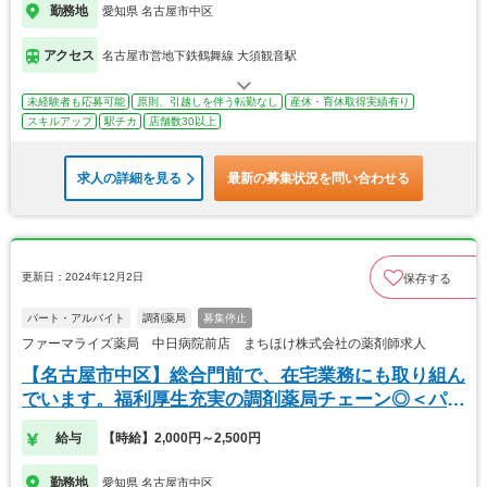
勤務地
愛知県 名古屋市中区
アクセス
名古屋市営地下鉄鶴舞線 大須観音駅
未経験者も応募可能
原則、引越しを伴う転勤なし
産休・育休取得実績有り
スキルアップ
駅チカ
店舗数30以上
求人の詳細を見る
最新の募集状況を問い合わせる
更新日：2024年12月2日
保存する
パート・アルバイト
調剤薬局
募集停止
ファーマライズ薬局 中日病院前店 まちほけ株式会社の薬剤師求人
【名古屋市中区】総合門前で、在宅業務にも取り組ん
でいます。福利厚生充実の調剤薬局チェーン◎＜パー
ト＞
給与
【時給】2,000円～2,500円
勤務地
愛知県 名古屋市中区