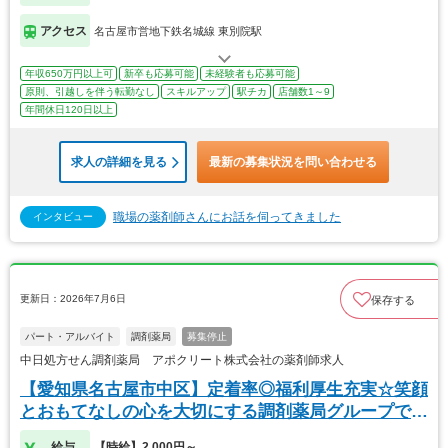
アクセス
名古屋市営地下鉄名城線 東別院駅
年収650万円以上可
新卒も応募可能
未経験者も応募可能
原則、引越しを伴う転勤なし
スキルアップ
駅チカ
店舗数1～9
年間休日120日以上
求人の詳細を見る
最新の募集状況を問い合わせる
職場の薬剤師さんにお話を伺ってきました
インタビュー
更新日：2026年7月6日
保存する
パート・アルバイト
調剤薬局
募集停止
中日処方せん調剤薬局 アポクリート株式会社の薬剤師求人
【愛知県名古屋市中区】定着率◎福利厚生充実☆笑顔
とおもてなしの心を大切にする調剤薬局グループで
す！
給与
【時給】2,000円～