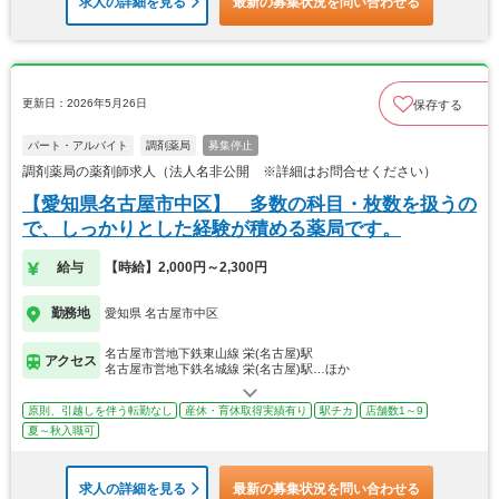
求人の詳細を見る
最新の募集状況を問い合わせる
更新日：2026年5月26日
保存する
パート・アルバイト
調剤薬局
募集停止
調剤薬局の薬剤師求人（法人名非公開 ※詳細はお問合せください）
【愛知県名古屋市中区】 多数の科目・枚数を扱うの
で、しっかりとした経験が積める薬局です。
給与
【時給】2,000円～2,300円
勤務地
愛知県 名古屋市中区
名古屋市営地下鉄東山線 栄(名古屋)駅
アクセス
名古屋市営地下鉄名城線 栄(名古屋)駅…ほか
原則、引越しを伴う転勤なし
産休・育休取得実績有り
駅チカ
店舗数1～9
夏～秋入職可
求人の詳細を見る
最新の募集状況を問い合わせる