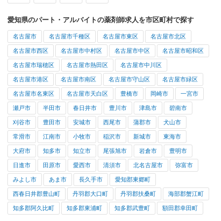
愛知県のパート・アルバイトの薬剤師求人を市区町村で探す
名古屋市
名古屋市千種区
名古屋市東区
名古屋市北区
名古屋市西区
名古屋市中村区
名古屋市中区
名古屋市昭和区
名古屋市瑞穂区
名古屋市熱田区
名古屋市中川区
名古屋市港区
名古屋市南区
名古屋市守山区
名古屋市緑区
名古屋市名東区
名古屋市天白区
豊橋市
岡崎市
一宮市
瀬戸市
半田市
春日井市
豊川市
津島市
碧南市
刈谷市
豊田市
安城市
西尾市
蒲郡市
犬山市
常滑市
江南市
小牧市
稲沢市
新城市
東海市
大府市
知多市
知立市
尾張旭市
岩倉市
豊明市
日進市
田原市
愛西市
清須市
北名古屋市
弥富市
みよし市
あま市
長久手市
愛知郡東郷町
西春日井郡豊山町
丹羽郡大口町
丹羽郡扶桑町
海部郡蟹江町
知多郡阿久比町
知多郡東浦町
知多郡武豊町
額田郡幸田町