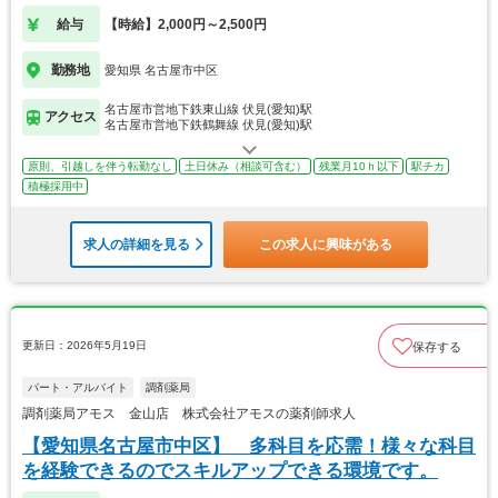
給与
【時給】2,000円～2,500円
勤務地
愛知県 名古屋市中区
名古屋市営地下鉄東山線 伏見(愛知)駅
アクセス
名古屋市営地下鉄鶴舞線 伏見(愛知)駅
原則、引越しを伴う転勤なし
土日休み（相談可含む）
残業月10ｈ以下
駅チカ
積極採用中
求人の詳細を見る
この求人に興味がある
更新日：2026年5月19日
保存する
パート・アルバイト
調剤薬局
調剤薬局アモス 金山店 株式会社アモスの薬剤師求人
【愛知県名古屋市中区】 多科目を応需！様々な科目
を経験できるのでスキルアップできる環境です。