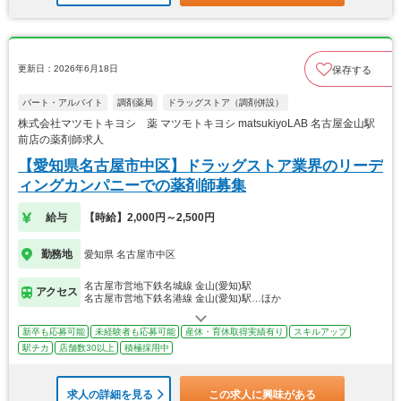
更新日：2026年6月18日
保存する
パート・アルバイト
調剤薬局
ドラッグストア（調剤併設）
株式会社マツモトキヨシ 薬 マツモトキヨシ matsukiyoLAB 名古屋金山駅
前店の薬剤師求人
【愛知県名古屋市中区】ドラッグストア業界のリーデ
ィングカンパニーでの薬剤師募集
給与
【時給】2,000円～2,500円
勤務地
愛知県 名古屋市中区
名古屋市営地下鉄名城線 金山(愛知)駅
アクセス
名古屋市営地下鉄名港線 金山(愛知)駅…ほか
新卒も応募可能
未経験者も応募可能
産休・育休取得実績有り
スキルアップ
駅チカ
店舗数30以上
積極採用中
求人の詳細を見る
この求人に興味がある