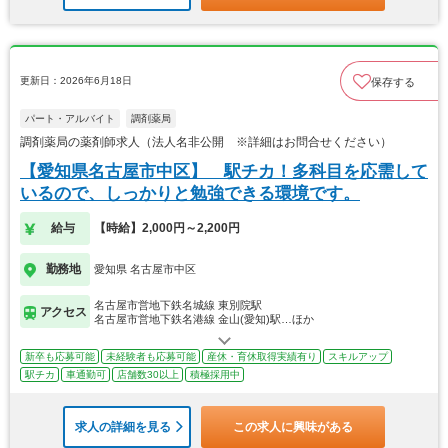
更新日：2026年6月18日
保存する
パート・アルバイト
調剤薬局
調剤薬局の薬剤師求人（法人名非公開 ※詳細はお問合せください）
【愛知県名古屋市中区】 駅チカ！多科目を応需して
いるので、しっかりと勉強できる環境です。
給与
【時給】2,000円～2,200円
勤務地
愛知県 名古屋市中区
名古屋市営地下鉄名城線 東別院駅
アクセス
名古屋市営地下鉄名港線 金山(愛知)駅…ほか
新卒も応募可能
未経験者も応募可能
産休・育休取得実績有り
スキルアップ
駅チカ
車通勤可
店舗数30以上
積極採用中
求人の詳細を見る
この求人に興味がある