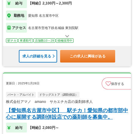
給与
【時給】2,100円～2,300円
勤務地
愛知県 名古屋市中区
アクセス
名古屋市営地下鉄名城線 東別院駅
駅チカ
車通勤可
店舗数10～29
積極採用中
求人の詳細を見る
この求人に興味がある
更新日：2025年1月28日
保存する
パート・アルバイト
ドラッグストア（調剤併設）
株式会社アマノ amano サカエチカ店の薬剤師求人
【愛知県名古屋市中区】 駅チカ！愛知県の都市部中
心に展開する調剤併設店での薬剤師を募集中。
給与
【時給】2,080円～