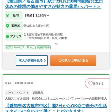
【愛知県／名古屋市】駅チカ◎1日6時間勤務☆土日
休みの抜群の働きやすさが魅力の薬局♪＜パート＞
給与
【時給】2,180円～
勤務地
愛知県 名古屋市中区
名古屋市営地下鉄鶴舞線 鶴舞駅
アクセス
ＪＲ中央本線(名古屋－塩尻) 鶴舞駅
残業月10ｈ以下
駅チカ
積極採用中
求人の詳細を見る
この求人に興味がある
更新日：2025年12月26日
保存する
パート・アルバイト
調剤薬局
大須スマイル薬局 株式会社コミュニケーションファーマシーの薬剤師求人
【愛知県名古屋市中区】週2日からOK◎ご自分の生活
スタイルに合わせて働くことができます♪