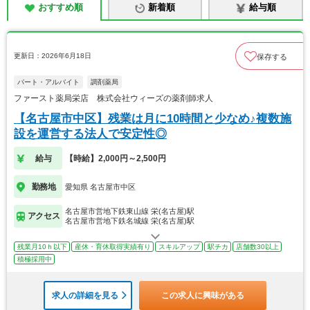
おすすめ順
新着順
給与順
更新日：2026年6月18日
保存する
パート・アルバイト
調剤薬局
ファースト薬局栄店 株式会社ウィーズの薬剤師求人
【名古屋市中区】残業は月に10時間と少なめ♪複数施
設を運営する法人で安定性◎
給与
【時給】2,000円～2,500円
勤務地
愛知県 名古屋市中区
名古屋市営地下鉄東山線 栄(名古屋)駅
アクセス
名古屋市営地下鉄名城線 栄(名古屋)駅
残業月10ｈ以下
産休・育休取得実績有り
スキルアップ
駅チカ
店舗数30以上
積極採用中
求人の詳細を見る
この求人に興味がある