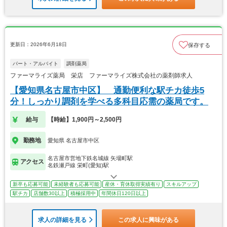
更新日：2026年6月18日
保存する
パート・アルバイト
調剤薬局
ファーマライズ薬局 栄店 ファーマライズ株式会社の薬剤師求人
【愛知県名古屋市中区】 通勤便利な駅チカ徒歩5
分！しっかり調剤を学べる多科目応需の薬局です。
給与
【時給】1,900円～2,500円
勤務地
愛知県 名古屋市中区
名古屋市営地下鉄名城線 矢場町駅
アクセス
名鉄瀬戸線 栄町(愛知)駅
新卒も応募可能
未経験者も応募可能
産休・育休取得実績有り
スキルアップ
駅チカ
店舗数30以上
積極採用中
年間休日120日以上
求人の詳細を見る
この求人に興味がある