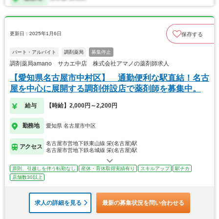
更新日：2025年1月6日
保存する
パート・アルバイト
調剤薬局
募集停止
調剤薬局amano サカエ中店 株式会社アマノの薬剤師求人
【愛知県名古屋市中村区】 通勤便利な駅直結！名古
屋を中心に展開する調剤併設店で薬剤師を募集中。
給与
【時給】2,000円～2,200円
勤務地
愛知県 名古屋市中区
名古屋市営地下鉄東山線 栄(名古屋)駅
アクセス
名古屋市営地下鉄名城線 栄(名古屋)駅
原則、引越しを伴う転勤なし
産休・育休取得実績有り
スキルアップ
駅チカ
店舗数30以上
求人の詳細を見る
最新の募集状況を問い合わせる