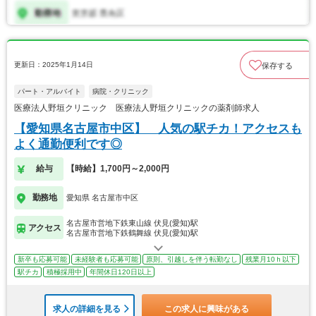
更新日：2025年1月14日
保存する
パート・アルバイト
病院・クリニック
医療法人野垣クリニック 医療法人野垣クリニックの薬剤師求人
【愛知県名古屋市中区】 人気の駅チカ！アクセスも
よく通勤便利です◎
給与
【時給】1,700円～2,000円
勤務地
愛知県 名古屋市中区
名古屋市営地下鉄東山線 伏見(愛知)駅
アクセス
名古屋市営地下鉄鶴舞線 伏見(愛知)駅
新卒も応募可能
未経験者も応募可能
原則、引越しを伴う転勤なし
残業月10ｈ以下
駅チカ
積極採用中
年間休日120日以上
求人の詳細を見る
この求人に興味がある