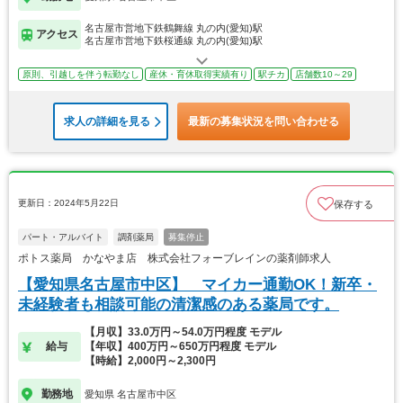
名古屋市営地下鉄鶴舞線 丸の内(愛知)駅
アクセス
名古屋市営地下鉄桜通線 丸の内(愛知)駅
原則、引越しを伴う転勤なし
産休・育休取得実績有り
駅チカ
店舗数10～29
求人の詳細を見る
最新の募集状況を問い合わせる
更新日：2024年5月22日
保存する
パート・アルバイト
調剤薬局
募集停止
ポトス薬局 かなやま店 株式会社フォーブレインの薬剤師求人
【愛知県名古屋市中区】 マイカー通勤OK！新卒・
未経験者も相談可能の清潔感のある薬局です。
【月収】33.0万円～54.0万円程度 モデル
給与
【年収】400万円～650万円程度 モデル
【時給】2,000円～2,300円
勤務地
愛知県 名古屋市中区