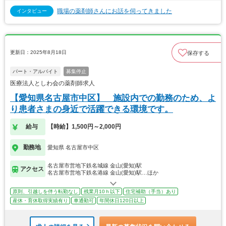
職場の薬剤師さんにお話を伺ってきました
インタビュー
更新日：2025年8月18日
保存する
パート・アルバイト
募集停止
医療法人としわ会の薬剤師求人
【愛知県名古屋市中区】 施設内での勤務のため、よ
り患者さまの身近で活躍できる環境です。
給与
【時給】1,500円～2,000円
勤務地
愛知県 名古屋市中区
名古屋市営地下鉄名城線 金山(愛知)駅
アクセス
名古屋市営地下鉄名港線 金山(愛知)駅…ほか
原則、引越しを伴う転勤なし
残業月10ｈ以下
住宅補助（手当）あり
産休・育休取得実績有り
車通勤可
年間休日120日以上