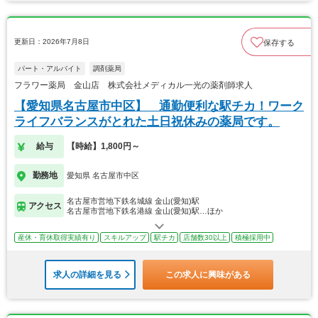
更新日：2026年7月8日
保存する
パート・アルバイト
調剤薬局
フラワー薬局 金山店 株式会社メディカル一光の薬剤師求人
【愛知県名古屋市中区】 通勤便利な駅チカ！ワーク
ライフバランスがとれた土日祝休みの薬局です。
給与
【時給】1,800円～
勤務地
愛知県 名古屋市中区
名古屋市営地下鉄名城線 金山(愛知)駅
アクセス
名古屋市営地下鉄名港線 金山(愛知)駅…ほか
産休・育休取得実績有り
スキルアップ
駅チカ
店舗数30以上
積極採用中
求人の詳細を見る
この求人に興味がある