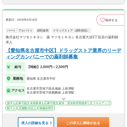
更新日：2026年6月18日
保存する
パート・アルバイト
調剤薬局
ドラッグストア（調剤併設）
株式会社マツモトキヨシ 薬 マツモトキヨシ 名古屋大須3丁目店の薬剤師
求人
【愛知県名古屋市中区】ドラッグストア業界のリーデ
ィングカンパニーでの薬剤師募集
給与
【時給】2,000円～2,500円
勤務地
愛知県 名古屋市中区
名古屋市営地下鉄名城線 上前津駅
アクセス
名古屋市営地下鉄鶴舞線 上前津駅
新卒も応募可能
未経験者も応募可能
産休・育休取得実績有り
スキルアップ
駅チカ
店舗数30以上
積極採用中
求人の詳細を見る
この求人に興味がある