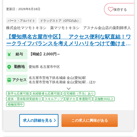
更新日：2026年6月18日
保存する
パート・アルバイト
ドラッグストア（OTCのみ）
株式会社マツモトキヨシ 薬マツモトキヨシ アスナル金山店の薬剤師求人
【愛知県名古屋市中区】 アクセス便利な駅直結！ワ
ークライフバランスを考えメリハリをつけて働けま
す。
給与
【時給】2,000円～
勤務地
愛知県 名古屋市中区
名古屋市営地下鉄名城線 金山(愛知)駅
アクセス
名古屋市営地下鉄名港線 金山(愛知)駅…ほか
新卒も応募可能
未経験者も応募可能
住宅補助（手当）あり
産休・育休取得実績有り
スキルアップ
駅チカ
車通勤可
店舗数30以上
積極採用中
求人の詳細を見る
この求人に興味がある