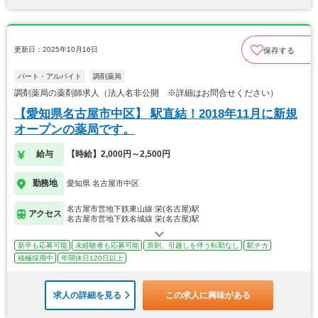
更新日：2025年10月16日
保存する
パート・アルバイト
調剤薬局
調剤薬局の薬剤師求人（法人名非公開 ※詳細はお問合せください）
【愛知県名古屋市中区】 駅直結！2018年11月に新規
オープンの薬局です。
給与
【時給】2,000円～2,500円
勤務地
愛知県 名古屋市中区
名古屋市営地下鉄東山線 栄(名古屋)駅
アクセス
名古屋市営地下鉄名城線 栄(名古屋)駅
新卒も応募可能
未経験者も応募可能
原則、引越しを伴う転勤なし
駅チカ
積極採用中
年間休日120日以上
求人の詳細を見る
この求人に興味がある