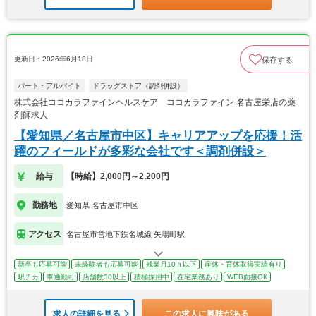
更新日：2026年6月18日
保存する
パート・アルバイト
ドラッグストア（調剤併設）
株式会社ココカラファインヘルスケア ココカラファイン 名古屋栄店の薬
剤師求人
【愛知県／名古屋市中区】キャリアアップを応援！活
躍のフィールドが多彩な会社です＜調剤併設＞
給与
【時給】2,000円～2,200円
勤務地
愛知県 名古屋市中区
アクセス
名古屋市営地下鉄名城線 矢場町駅
新卒も応募可能
未経験者も応募可能
残業月10ｈ以下
産休・育休取得実績有り
駅チカ
車通勤可
店舗数30以上
積極採用中
在宅業務あり
WEB面接OK
求人の詳細を見る
この求人に興味がある