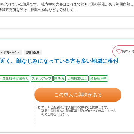
を入れている薬局です。 社内学術大会はこれまで約160回の開催があり毎回白熱し
情報研究所を設け、新薬の効能などを分析して…
保存す
・アルバイト
調剤薬局
近く、顔なじみになっている方も多い地域に根付
・育休取得実績有り
スキルアップ
駅チカ
店舗数30以上
積極採用中
この求人に興味がある
マイナビ薬剤師が求人情報を無料でご提供します。
薬局・病院等への直接応募・問い合わせではありません
のでご安心ください。