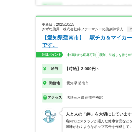
更新日：2025/10/15
きずな薬局 株式会社絆ファーマシーの薬剤師求人
【愛知県碧南市】 駅チカ＆マイカー
です。
注目ポイント
未経験者も応募可能
原則、引越しを伴う転
【時給】2,000円～
給与
愛知県 碧南市
勤務地
名鉄三河線 碧南中央駅
アクセス
人と人の「絆」を大切にしています
店内ではスタッフが選んだ健康食品など
興味がわくようなポップ広告を作成して