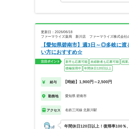
更新日：2026/06/18
ファーマライズ薬局 新川店 ファーマライズ株式会社
【愛知県碧南市】週3日～◎多岐に渡
い方におすすめ☆
注目ポイント
新卒も応募可能
未経験者も応募可能
残業
積極採用中
年間休日120日以上
【時給】1,900円～2,500円
給与
愛知県 碧南市
勤務地
名鉄三河線 北新川駅
アクセス
年間休日120日以上！復帰率10