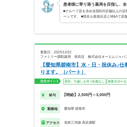
患者様に寄り添う薬局を目指し、全
■グループ店を含め全国820店舗以上の
ーンです。 ■現在も新規出店とM&Aで
更新日：2025/12/22
ファミリー調剤薬局 長田店 株式会社オーエムジャパ
【愛知県碧南市】水・日・祝休み♪仕
ります。（パート）
注目ポイント
原則、引越しを伴う転勤なし
残業月10ｈ
【時給】2,500円～3,000円
給与
愛知県 碧南市
勤務地
名鉄三河線 高浜港駅
アクセス