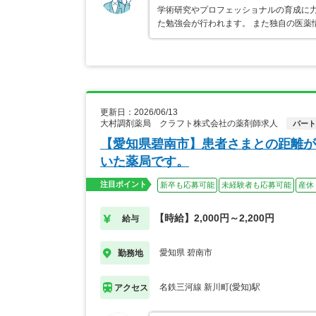
学術研究やプロフェッショナルの育成に力
た勉強会が行われます。 また独自の医薬
更新日：2026/06/13
大村調剤薬局 クラフト株式会社の薬剤師求人
パート
【愛知県碧南市】患者さまとの距離が
いた薬局です。
注目ポイント
新卒も応募可能
未経験者も応募可能
産休
【時給】2,000円～2,200円
給与
愛知県 碧南市
勤務地
名鉄三河線 新川町(愛知)駅
アクセス