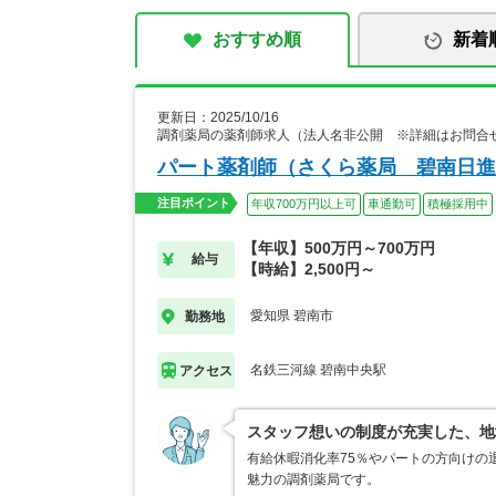
おすすめ順
新着
更新日：2025/10/16
調剤薬局の薬剤師求人（法人名非公開 ※詳細はお問合
パート薬剤師（さくら薬局 碧南日進
注目ポイント
年収700万円以上可
車通勤可
積極採用中
【年収】500万円～700万円
給与
【時給】2,500円～
愛知県 碧南市
勤務地
名鉄三河線 碧南中央駅
アクセス
スタッフ想いの制度が充実した、地
有給休暇消化率75％やパートの方向けの
魅力の調剤薬局です。