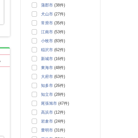
蒲郡市
(38件)
犬山市
(27件)
常滑市
(35件)
江南市
(53件)
小牧市
(83件)
稲沢市
(62件)
新城市
(16件)
る
東海市
(48件)
大府市
(63件)
知多市
(26件)
知立市
(28件)
尾張旭市
(47件)
高浜市
(12件)
岩倉市
(24件)
豊明市
(31件)