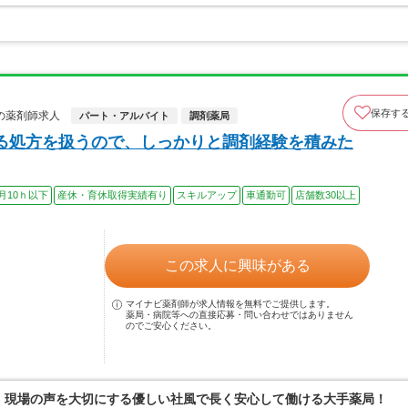
保存す
の薬剤師求人
パート・アルバイト
調剤薬局
る処方を扱うので、しっかりと調剤経験を積みた
月10ｈ以下
産休・育休取得実績有り
スキルアップ
車通勤可
店舗数30以上
この求人に興味がある
マイナビ薬剤師が求人情報を無料でご提供します。
薬局・病院等への直接応募・問い合わせではありません
のでご安心ください。
0％、現場の声を大切にする優しい社風で長く安心して働ける大手薬局！