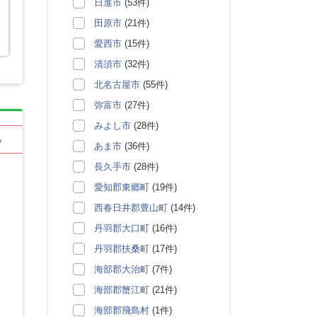
日進市
(53件)
田原市
(21件)
愛西市
(15件)
清須市
(32件)
北名古屋市
(55件)
弥富市
(27件)
みよし市
(28件)
る
あま市
(36件)
長久手市
(28件)
愛知郡東郷町
(19件)
西春日井郡豊山町
(14件)
丹羽郡大口町
(16件)
丹羽郡扶桑町
(17件)
海部郡大治町
(7件)
海部郡蟹江町
(21件)
海部郡飛島村
(1件)