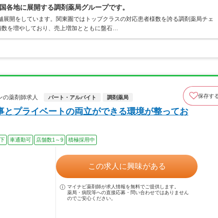
国各地に展開する調剤薬局グループです。
店舗展開をしています。関東圏ではトップクラスの対応患者様数を誇る調剤薬局チェ
店舗数を増やしており、売上増加とともに盤石…
保存す
ンの薬剤師求人
パート・アルバイト
調剤薬局
事とプライベートの両立ができる環境が整ってお
以下
車通勤可
店舗数1～9
積極採用中
この求人に興味がある
マイナビ薬剤師が求人情報を無料でご提供します。
薬局・病院等への直接応募・問い合わせではありません
のでご安心ください。