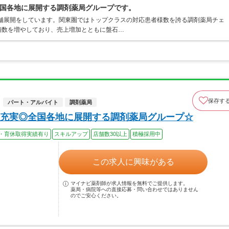
国各地に展開する調剤薬局グループです。
店舗展開をしています。関東圏ではトップクラスの対応患者様数を誇る調剤薬局チェ
店舗数を増やしており、売上増加とともに盤石…
保存す
パート・アルバイト
調剤薬局
充実◎全国各地に展開する調剤薬局グループ☆
・育休取得実績有り
スキルアップ
店舗数30以上
積極採用中
この求人に興味がある
マイナビ薬剤師が求人情報を無料でご提供します。
薬局・病院等への直接応募・問い合わせではありません
のでご安心ください。