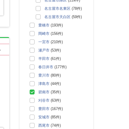
名古屋市緑区
(119件)
名古屋市名東区
(78件)
名古屋市天白区
(59件)
豊橋市
(193件)
岡崎市
(156件)
一宮市
(210件)
る
瀬戸市
(53件)
半田市
(61件)
春日井市
(177件)
豊川市
(80件)
津島市
(44件)
碧南市
(35件)
刈谷市
(63件)
豊田市
(167件)
安城市
(85件)
西尾市
(74件)