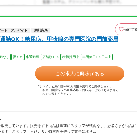
保存す
パート・アルバイト
調剤薬局
通勤OK！糖尿病、甲状腺の専門医院の門前薬局
勤なし
駅チカ
車通勤可
店舗数1～9
積極採用中
年間休日120日以上
この求人に興味がある
マイナビ薬剤師が求人情報を無料でご提供します。
薬局・病院等への直接応募・問い合わせではありません
のでご安心ください。
。
を販売しています。販売をする商品は事前にスタッフが試食をし、患者さまが商品に
います。スタッフ一人ひとりが自主性を持って業務に取り…