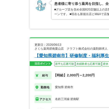
患者様に寄り添う薬局を目指し、全
■グループ店を含め全国820店舗以上の
ーンです。 ■現在も新規出店とM&Aで
更新日：2026/06/13
さくら薬局碧南栗山店 クラフト株式会社の薬剤師求人
【愛知県碧南市】研修制度・福利厚生
注目ポイント
新卒も応募可能
未経験者も応募可能
産休
【時給】2,000円～2,200円
給与
愛知県 碧南市
勤務地
名鉄三河線 碧南駅
アクセス