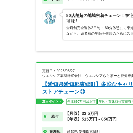
80店舗超の地域密着チェーン！在
可能！
全店舗完全週休2日制・ 60分休憩にて東
ながら、患者様の笑顔を健康のためにス
更新日：2026/06/27
ウエルシア薬局株式会社 ウエルシアららぽーと愛知東
【愛知県愛知郡東郷町】多彩なキャリ
ストアチェーン◎
注目ポイント
年収650万円以上可
産休・育休取得実績有
【月収】33.5万円
給与
【年収】515万円～650万円
愛知県 愛知郡東郷町
勤務地