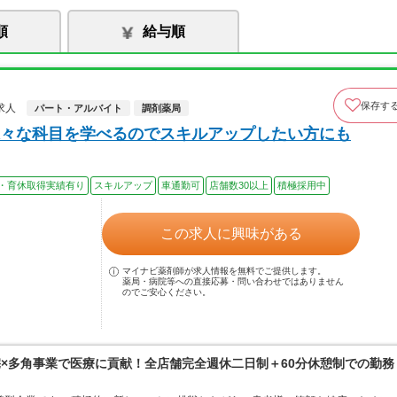
順
給与順
保存す
求人
パート・アルバイト
調剤薬局
々な科目を学べるのでスキルアップしたい方にも
・育休取得実績有り
スキルアップ
車通勤可
店舗数30以上
積極採用中
この求人に興味がある
マイナビ薬剤師が求人情報を無料でご提供します。
薬局・病院等への直接応募・問い合わせではありません
のでご安心ください。
宅×多角事業で医療に貢献！全店舗完全週休二日制＋60分休憩制での勤務