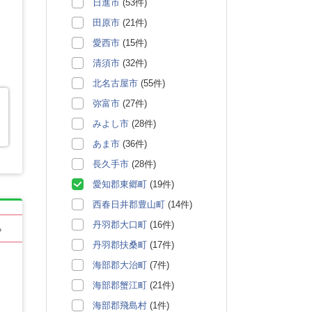
日進市
(53件)
田原市
(21件)
愛西市
(15件)
清須市
(32件)
北名古屋市
(55件)
弥富市
(27件)
みよし市
(28件)
あま市
(36件)
長久手市
(28件)
愛知郡東郷町
(19件)
西春日井郡豊山町
(14件)
丹羽郡大口町
(16件)
る
丹羽郡扶桑町
(17件)
海部郡大治町
(7件)
海部郡蟹江町
(21件)
海部郡飛島村
(1件)