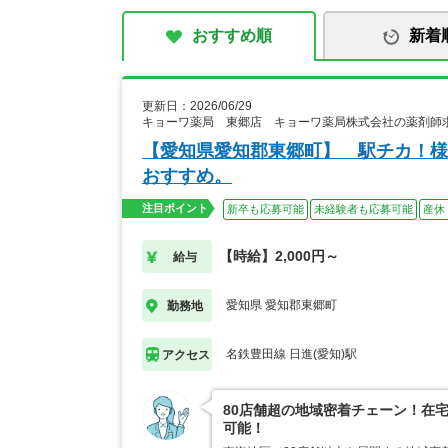
おすすめ順
新着
更新日：2026/06/29
キョーワ薬局 東郷店 キョーワ薬局株式会社の薬剤師
【愛知県愛知郡東郷町】 駅チカ！様
おすすめ。
注目ポイント
新卒も応募可能
未経験者も応募可能
産休
【時給】2,000円～
給与
愛知県 愛知郡東郷町
勤務地
名鉄豊田線 日進(愛知)駅
アクセス
80店舗超の地域密着チェーン！在
可能！