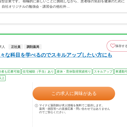
着型企業です。 積極的に新しいことに挑戦しながら、患者様の笑顔を健康のために
 自社オリジナルの勉強会・講習会の他社外…
保存す
求人
正社員
調剤薬局
々な科目を学べるのでスキルアップしたい方にも
験者も応募可能
住宅補助（手当）あり
産休・育休取得実績有り
スキルアップ
車通勤
以上
この求人に興味がある
マイナビ薬剤師が求人情報を無料でご提供します。
薬局・病院等への直接応募・問い合わせではありません
のでご安心ください。