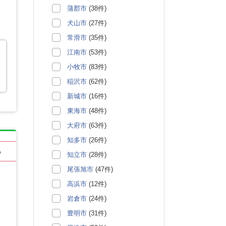
蒲郡市
(38件)
犬山市
(27件)
常滑市
(35件)
江南市
(53件)
小牧市
(83件)
稲沢市
(62件)
新城市
(16件)
東海市
(48件)
大府市
(63件)
知多市
(26件)
る
知立市
(28件)
尾張旭市
(47件)
高浜市
(12件)
岩倉市
(24件)
豊明市
(31件)