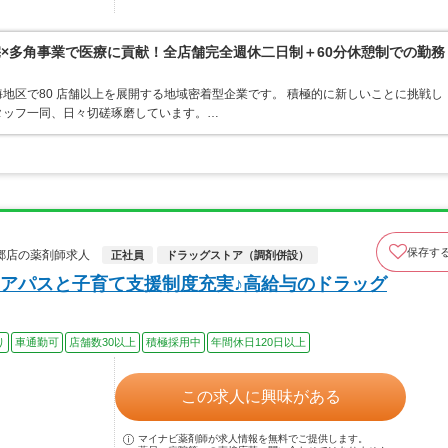
宅×多角事業で医療に貢献！全店舗完全週休二日制＋60分休憩制での勤務
海地区で80 店舗以上を展開する地域密着型企業です。 積極的に新しいことに挑戦し
タッフ一同、日々切磋琢磨しています。…
保存す
郷店の薬剤師求人
正社員
ドラッグストア（調剤併設）
アパスと子育て支援制度充実♪高給与のドラッグ
り
車通勤可
店舗数30以上
積極採用中
年間休日120日以上
この求人に興味がある
マイナビ薬剤師が求人情報を無料でご提供します。