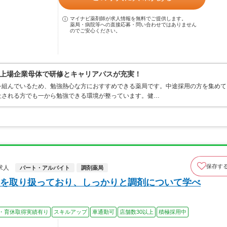
マイナビ薬剤師が求人情報を無料でご提供します。
薬局・病院等への直接応募・問い合わせではありません
のでご安心ください。
上場企業母体で研修とキャリアパスが充実！
を組んでいるため、勉強熱心な方におすすめできる薬局です。中途採用の方を集めて
社される方でも一から勉強できる環境が整っています。健…
保存す
求人
パート・アルバイト
調剤薬局
を取り扱っており、しっかりと調剤について学べ
・育休取得実績有り
スキルアップ
車通勤可
店舗数30以上
積極採用中