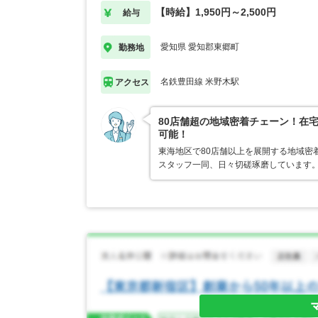
【時給】1,950円～2,500円
給与
愛知県 愛知郡東郷町
勤務地
名鉄豊田線 米野木駅
アクセス
80店舗超の地域密着チェーン！在
可能！
東海地区で80店舗以上を展開する地域密
スタッフ一同、日々切磋琢磨しています。