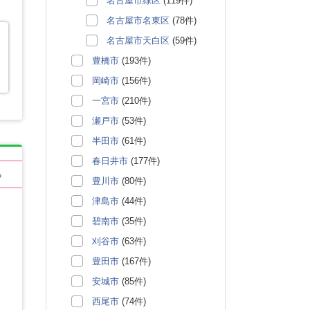
名古屋市緑区
(119件)
名古屋市名東区
(78件)
名古屋市天白区
(59件)
豊橋市
(193件)
岡崎市
(156件)
一宮市
(210件)
瀬戸市
(53件)
半田市
(61件)
春日井市
(177件)
る
豊川市
(80件)
津島市
(44件)
碧南市
(35件)
刈谷市
(63件)
豊田市
(167件)
安城市
(85件)
西尾市
(74件)