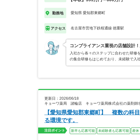
愛知県 愛知郡東郷町
勤務地
名古屋市営地下鉄桜通線 徳重駅
アクセス
コンプライアンス重視の店舗設計！
入社から各々のステップに合わせた研修
の集合研修もはじめており、未経験で入
更新日：2026/06/18
キョーワ薬局 諸輪店 キョーワ薬局株式会社の薬剤師
【愛知県愛知郡東郷町】 複数の科目
る環境です。
注目ポイント
新卒も応募可能
未経験者も応募可能
産休