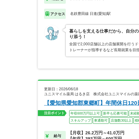
名鉄豊田線 日進(愛知)駅
アクセス
暮らしを支える仕事だから、自分の
り添う！
全国で2,000店舗以上の店舗展開を行
トレーナーが指導するなど長期就業を目指
更新日：2026/06/18
ユニスマイル薬局 はるき店 株式会社ユニスマイルの薬
【愛知県愛知郡東郷町】年間休日12
注目ポイント
年収600万円以上可
新卒も応募可能
未経
スキルアップ
車通勤可
店舗数30以上
積
【月収】26.2万円～41.0万円
給与
【年収】393万円～600万円