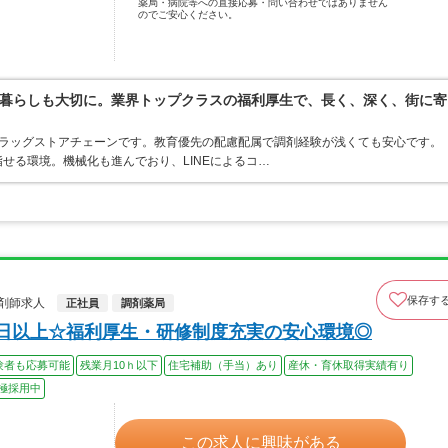
薬局・病院等への直接応募・問い合わせではありません
のでご安心ください。
暮らしも大切に。業界トップクラスの福利厚生で、長く、深く、街に寄
うドラッグストアチェーンです。教育優先の配慮配属で調剤経験が浅くても安心です。
せる環境。機械化も進んでおり、LINEによるコ…
保存す
剤師求人
正社員
調剤薬局
0日以上☆福利厚生・研修制度充実の安心環境◎
験者も応募可能
残業月10ｈ以下
住宅補助（手当）あり
産休・育休取得実績有り
極採用中
この求人に興味がある