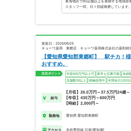
東海地区で80店舗以上を展開する地域密
スタッフ一同、日々切磋琢磨しています。
更新日：2026/06/29
キョーワ薬局 東郷店 キョーワ薬局株式会社の薬剤師
【愛知県愛知郡東郷町】 駅チカ！様
おすすめ。
注目ポイント
年収600万円以上可
新卒も応募可能
未経
店舗数30以上
積極採用中
年間休日120日
【月収】26.0万円～37.5万円24歳～
【年収】430万円～600万円
給与
【時給】2,000円～
愛知県 愛知郡東郷町
勤務地
名鉄豊田線 日進(愛知)駅
アクセス