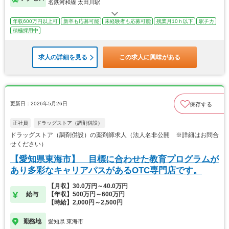
名鉄河和線 太田川駅
年収600万円以上可
新卒も応募可能
未経験者も応募可能
残業月10ｈ以下
駅チカ
積極採用中
求人の詳細を見る
この求人に興味がある
更新日：2026年5月26日
保存する
正社員
ドラッグストア（調剤併設）
ドラッグストア（調剤併設）の薬剤師求人（法人名非公開 ※詳細はお問合
せください）
【愛知県東海市】 目標に合わせた教育プログラムが
あり多彩なキャリアパスがあるOTC専門店です。
【月収】30.0万円～40.0万円
給与
【年収】500万円～600万円
【時給】2,000円～2,500円
勤務地
愛知県 東海市