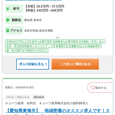
【月収】26.0万円～37.5万円
給与
【年収】430万円～600万円
勤務地
愛知県 東海市
アクセス
名鉄河和線 南加木屋駅
年収600万円以上可
新卒も応募可能
未経験者も応募可能
住宅補助（手当）あり
産休・育休取得実績有り
スキルアップ
車通勤可
店舗数30以上
積極採用中
夏～秋入職可
年間休日120日以上
求人の詳細を見る
この求人に興味がある
更新日：2026年6月18日
保存する
パート・アルバイト
調剤薬局
キョーワ薬局 名和店 キョーワ薬局株式会社の薬剤師求人
【愛知県東海市】 地域密着のオススメ求人です！ス