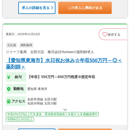
求人の詳細を見る
この求人に興味がある
更新日：2025年12月22日
保存する
正社員
調剤薬局
リリーフ薬局 太田川店 株式会社Humanの薬剤師求人
【愛知県東海市】水日祝お休み☆年収550万円～◎＜
薬剤師＞
給与
【年収】550万円～650万円程度※想定年収
勤務地
愛知県 東海市
名鉄常滑線 太田川駅
アクセス
名鉄河和線 太田川駅
年収650万円以上可
産休・育休取得実績有り
駅チカ
積極採用中
年間休日120日以上