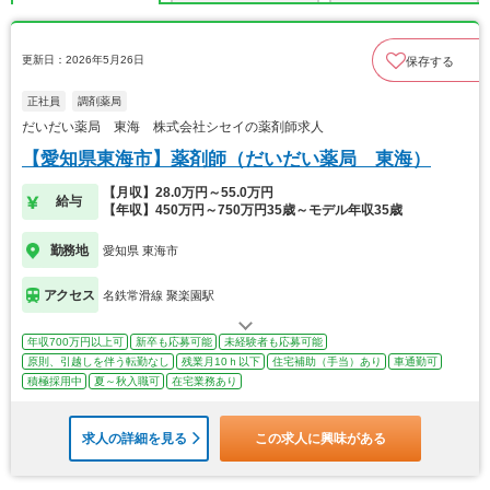
更新日：2026年5月26日
保存する
正社員
調剤薬局
だいだい薬局 東海 株式会社シセイの薬剤師求人
【愛知県東海市】薬剤師（だいだい薬局 東海）
【月収】28.0万円～55.0万円
給与
【年収】450万円～750万円35歳～モデル年収35歳
勤務地
愛知県 東海市
アクセス
名鉄常滑線 聚楽園駅
年収700万円以上可
新卒も応募可能
未経験者も応募可能
原則、引越しを伴う転勤なし
残業月10ｈ以下
住宅補助（手当）あり
車通勤可
積極採用中
夏～秋入職可
在宅業務あり
求人の詳細を見る
この求人に興味がある