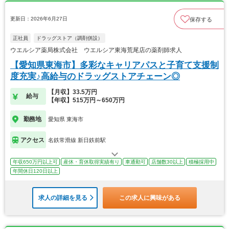
更新日：2026年6月27日
保存する
正社員
ドラッグストア（調剤併設）
ウエルシア薬局株式会社 ウエルシア東海荒尾店の薬剤師求人
【愛知県東海市】多彩なキャリアパスと子育て支援制
度充実♪高給与のドラッグストアチェーン◎
【月収】33.5万円
給与
【年収】515万円～650万円
勤務地
愛知県 東海市
アクセス
名鉄常滑線 新日鉄前駅
年収650万円以上可
産休・育休取得実績有り
車通勤可
店舗数30以上
積極採用中
年間休日120日以上
求人の詳細を見る
この求人に興味がある