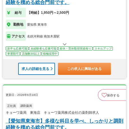
経験を積める総合門前です。
給与
【時給】1,950円～2,500円
勤務地
愛知県 東海市
アクセス
名鉄河和線 南加木屋駅
新卒も応募可能
未経験者も応募可能
産休・育休取得実績有り
スキルアップ
車通勤可
店舗数30以上
積極採用中
求人の詳細を見る
この求人に興味がある
更新日：2026年6月18日
保存する
正社員
調剤薬局
キョーワ薬局 東海店 キョーワ薬局株式会社の薬剤師求人
【愛知県東海市】多様な科目を学べ、しっかりと調剤
経験を積める総合門前です。