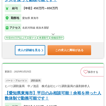
給与
【年収】450万円～650万円
勤務地
愛知県 東海市
アクセス
名鉄河和線 南加木屋駅
年収650万円以上可
駅チカ
車通勤可
積極採用中
求人の詳細を見る
この求人に興味がある
更新日：2025年3月25日
保存する
パート・アルバイト
調剤薬局
ヒバリ調剤薬局 中ノ池店 株式会社ヒバリ調剤薬局の薬剤師求人
【愛知県東海市】平日のみ相談可能！余裕を持った人
数体制で勤務可能です！