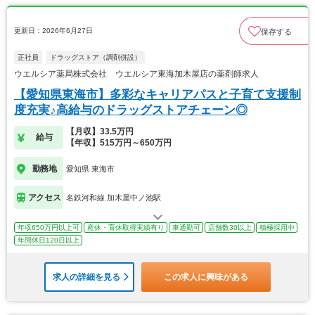
更新日：2026年6月27日
保存する
正社員
ドラッグストア（調剤併設）
ウエルシア薬局株式会社 ウエルシア東海加木屋店の薬剤師求人
【愛知県東海市】多彩なキャリアパスと子育て支援制
度充実♪高給与のドラッグストアチェーン◎
【月収】33.5万円
給与
【年収】515万円～650万円
勤務地
愛知県 東海市
アクセス
名鉄河和線 加木屋中ノ池駅
年収650万円以上可
産休・育休取得実績有り
車通勤可
店舗数30以上
積極採用中
年間休日120日以上
求人の詳細を見る
この求人に興味がある