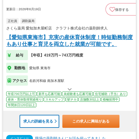
更新日：2026年6月19日
保存する
正社員
調剤薬局
さくら薬局 愛知加木屋町店 クラフト株式会社の薬剤師求人
【愛知県東海市】充実の産休育休制度！時短勤務制度
もあり仕事と育児を両立した就業が可能です。
給与
【年収】419万円～743万円程度
勤務地
愛知県 東海市
アクセス
名鉄河和線 南加木屋駅
年収700万円以上可
新卒も応募可能
未経験者も応募可能
住宅補助（手当）あり
産休・育休取得実績有り
スキルアップ
駅チカ
店舗数30以上
積極採用中
年間休日120日以上
求人の詳細を見る
この求人に興味がある
職場の薬剤師さんにお話を伺ってきました
インタビュー