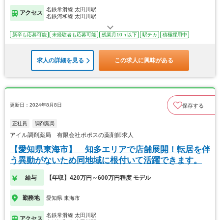
名鉄常滑線 太田川駅
アクセス
名鉄河和線 太田川駅
新卒も応募可能
未経験者も応募可能
残業月10ｈ以下
駅チカ
積極採用中
求人の詳細を見る
この求人に興味がある
更新日：2024年8月8日
保存する
正社員
調剤薬局
アイル調剤薬局 有限会社ポポスの薬剤師求人
【愛知県東海市】 知多エリアで店舗展開！転居を伴
う異動がないため同地域に根付いて活躍できます。
給与
【年収】420万円～600万円程度 モデル
勤務地
愛知県 東海市
名鉄常滑線 太田川駅
アクセス