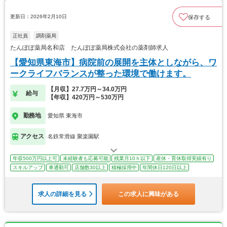
更新日：2026年2月10日
保存する
正社員
調剤薬局
たんぽぽ薬局名和店 たんぽぽ薬局株式会社の薬剤師求人
【愛知県東海市】病院前の展開を主体としながら、ワ
ークライフバランスが整った環境で働けます。
【月収】27.7万円～34.0万円
給与
【年収】420万円～530万円
勤務地
愛知県 東海市
アクセス
名鉄常滑線 聚楽園駅
年収500万円以上可
未経験者も応募可能
残業月10ｈ以下
産休・育休取得実績有り
スキルアップ
車通勤可
店舗数30以上
積極採用中
年間休日120日以上
求人の詳細を見る
この求人に興味がある