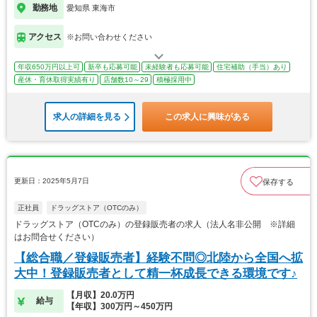
勤務地
愛知県 東海市
アクセス
※お問い合わせください
年収650万円以上可
新卒も応募可能
未経験者も応募可能
住宅補助（手当）あり
産休・育休取得実績有り
店舗数10～29
積極採用中
求人の詳細を見る
この求人に興味がある
更新日：2025年5月7日
保存する
正社員
ドラッグストア（OTCのみ）
ドラッグストア（OTCのみ）の登録販売者の求人（法人名非公開 ※詳細
はお問合せください）
【総合職／登録販売者】経験不問◎北陸から全国へ拡
大中！登録販売者として精一杯成長できる環境です♪
【月収】20.0万円
給与
【年収】300万円～450万円