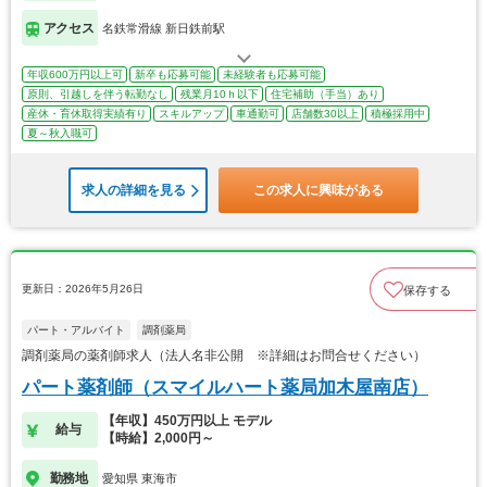
アクセス
名鉄常滑線 新日鉄前駅
年収600万円以上可
新卒も応募可能
未経験者も応募可能
原則、引越しを伴う転勤なし
残業月10ｈ以下
住宅補助（手当）あり
産休・育休取得実績有り
スキルアップ
車通勤可
店舗数30以上
積極採用中
夏～秋入職可
求人の詳細を見る
この求人に興味がある
更新日：2026年5月26日
保存する
パート・アルバイト
調剤薬局
調剤薬局の薬剤師求人（法人名非公開 ※詳細はお問合せください）
パート薬剤師（スマイルハート薬局加木屋南店）
【年収】450万円以上 モデル
給与
【時給】2,000円～
勤務地
愛知県 東海市