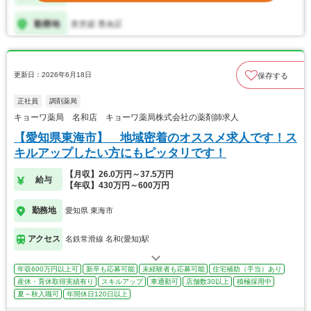
更新日：2026年6月18日
保存する
正社員
調剤薬局
キョーワ薬局 名和店 キョーワ薬局株式会社の薬剤師求人
【愛知県東海市】 地域密着のオススメ求人です！ス
キルアップしたい方にもピッタリです！
【月収】26.0万円～37.5万円
給与
【年収】430万円～600万円
勤務地
愛知県 東海市
アクセス
名鉄常滑線 名和(愛知)駅
年収600万円以上可
新卒も応募可能
未経験者も応募可能
住宅補助（手当）あり
産休・育休取得実績有り
スキルアップ
車通勤可
店舗数30以上
積極採用中
夏～秋入職可
年間休日120日以上