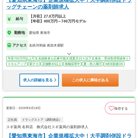
【愛知県東海市】企業規模拡大中！大手調剤併設ドラ
ッグチェーンの薬剤師求人
【月収】27.0万円以上
給与
【年収】400万円～740万円モデル
勤務地
愛知県 東海市
アクセス
名鉄河和線 南加木屋駅
年収700万円以上可
未経験者も応募可能
残業月10ｈ以下
産休・育休取得実績有り
スキルアップ
駅チカ
店舗数30以上
積極採用中
夏～秋入職可
WEB面接OK
求人の詳細を見る
この求人に興味がある
更新日：2026年6月18日
保存する
正社員
ドラッグストア（調剤併設）
スギ薬局 名和店 株式会社スギ薬局の薬剤師求人
【愛知県東海市】企業規模拡大中！大手調剤併設ドラ