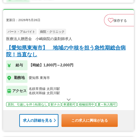
更新日：2026年5月26日
保存する
パート・アルバイト
病院・クリニック
医療法人贈恩会 小嶋病院の薬剤師求人
【愛知県東海市】 地域の中核を担う急性期総合病
院！当直なし
給与
【時給】1,800円～2,000円
勤務地
愛知県 東海市
名鉄常滑線 太田川駅
アクセス
名鉄河和線 太田川駅
原則、引越しを伴う転勤なし
駅チカ
車通勤可
積極採用中
夏～秋入職可
求人の詳細を見る
この求人に興味がある