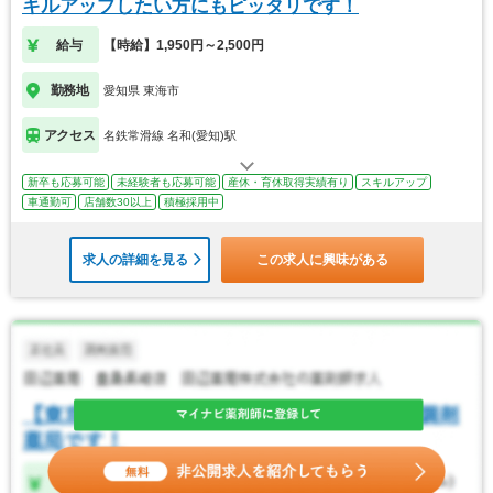
キルアップしたい方にもピッタリです！
給与
【時給】1,950円～2,500円
勤務地
愛知県 東海市
アクセス
名鉄常滑線 名和(愛知)駅
新卒も応募可能
未経験者も応募可能
産休・育休取得実績有り
スキルアップ
車通勤可
店舗数30以上
積極採用中
求人の詳細を見る
この求人に興味がある