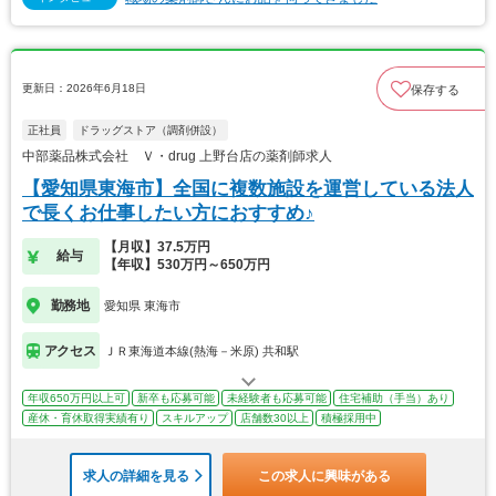
更新日：2026年6月18日
保存する
正社員
ドラッグストア（調剤併設）
中部薬品株式会社 Ｖ・drug 上野台店の薬剤師求人
【愛知県東海市】全国に複数施設を運営している法人
で長くお仕事したい方におすすめ♪
【月収】37.5万円
給与
【年収】530万円～650万円
勤務地
愛知県 東海市
アクセス
ＪＲ東海道本線(熱海－米原) 共和駅
年収650万円以上可
新卒も応募可能
未経験者も応募可能
住宅補助（手当）あり
産休・育休取得実績有り
スキルアップ
店舗数30以上
積極採用中
求人の詳細を見る
この求人に興味がある