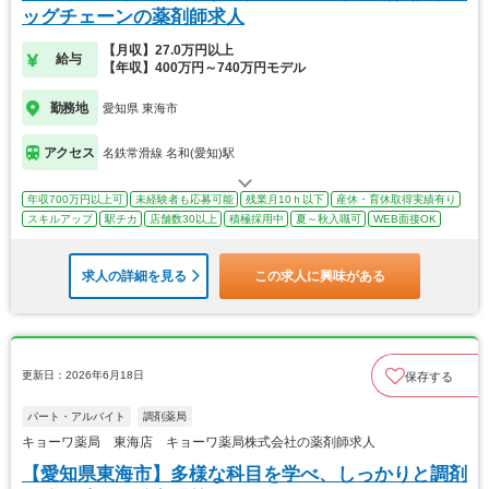
ッグチェーンの薬剤師求人
【月収】27.0万円以上
給与
【年収】400万円～740万円モデル
勤務地
愛知県 東海市
アクセス
名鉄常滑線 名和(愛知)駅
年収700万円以上可
未経験者も応募可能
残業月10ｈ以下
産休・育休取得実績有り
スキルアップ
駅チカ
店舗数30以上
積極採用中
夏～秋入職可
WEB面接OK
求人の詳細を見る
この求人に興味がある
更新日：2026年6月18日
保存する
パート・アルバイト
調剤薬局
キョーワ薬局 東海店 キョーワ薬局株式会社の薬剤師求人
【愛知県東海市】多様な科目を学べ、しっかりと調剤