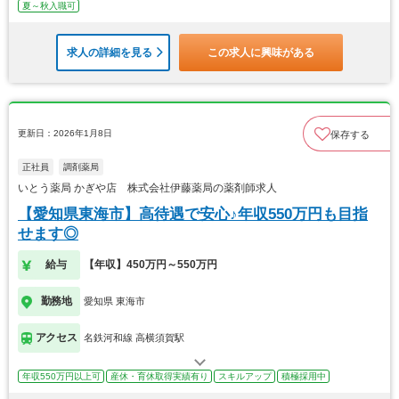
夏～秋入職可
求人の詳細を見る
この求人に興味がある
更新日：2026年1月8日
保存する
正社員
調剤薬局
いとう薬局 かぎや店 株式会社伊藤薬局の薬剤師求人
【愛知県東海市】高待遇で安心♪年収550万円も目指
せます◎
給与
【年収】450万円～550万円
勤務地
愛知県 東海市
アクセス
名鉄河和線 高横須賀駅
年収550万円以上可
産休・育休取得実績有り
スキルアップ
積極採用中