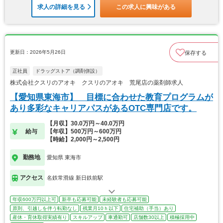
求人の詳細を見る
この求人に興味がある
更新日：2026年5月26日
保存する
正社員
ドラッグストア（調剤併設）
株式会社クスリのアオキ クスリのアオキ 荒尾店の薬剤師求人
【愛知県東海市】 目標に合わせた教育プログラムが
あり多彩なキャリアパスがあるOTC専門店です。
【月収】30.0万円～40.0万円
給与
【年収】500万円～600万円
【時給】2,000円～2,500円
勤務地
愛知県 東海市
アクセス
名鉄常滑線 新日鉄前駅
年収600万円以上可
新卒も応募可能
未経験者も応募可能
原則、引越しを伴う転勤なし
残業月10ｈ以下
住宅補助（手当）あり
産休・育休取得実績有り
スキルアップ
車通勤可
店舗数30以上
積極採用中