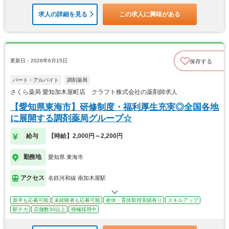
求人の詳細を見る
この求人に興味がある
更新日：2026年6月15日
保存する
パート・アルバイト
調剤薬局
さくら薬局 愛知加木屋町店 クラフト株式会社の薬剤師求人
【愛知県東海市】研修制度・福利厚生充実◎全国各地
に展開する調剤薬局グループ☆
給与
【時給】2,000円～2,200円
勤務地
愛知県 東海市
アクセス
名鉄河和線 南加木屋駅
新卒も応募可能
未経験者も応募可能
産休・育休取得実績有り
スキルアップ
駅チカ
店舗数30以上
積極採用中