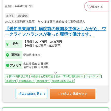
更新日：2026年2月10日
保存する
正社員
調剤薬局
たんぽぽ薬局富木島店 たんぽぽ薬局株式会社の薬剤師求人
【愛知県東海市】病院前の展開を主体としながら、ワ
ークライフバランスが整った環境で働けます。
【月収】27.7万円～34.0万円
給与
【年収】420万円～530万円
勤務地
愛知県 東海市
名鉄常滑線 太田川駅
アクセス
名鉄河和線 太田川駅
年収500万円以上可
未経験者も応募可能
産休・育休取得実績有り
スキルアップ
車通勤可
店舗数30以上
積極採用中
年間休日120日以上
求人の詳細を見る
この求人に興味がある