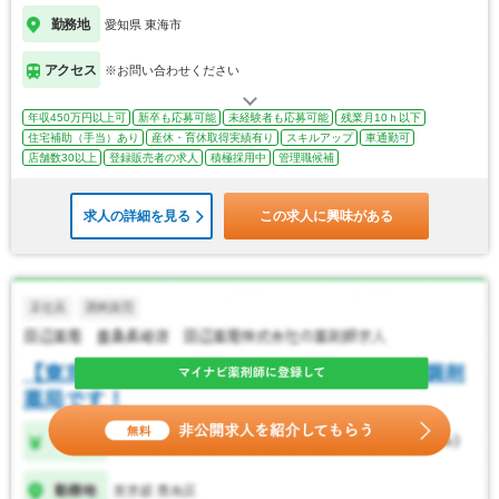
勤務地
愛知県 東海市
アクセス
※お問い合わせください
年収450万円以上可
新卒も応募可能
未経験者も応募可能
残業月10ｈ以下
住宅補助（手当）あり
産休・育休取得実績有り
スキルアップ
車通勤可
店舗数30以上
登録販売者の求人
積極採用中
管理職候補
求人の詳細を見る
この求人に興味がある