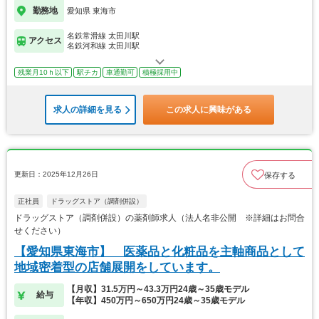
勤務地
愛知県 東海市
名鉄常滑線 太田川駅
アクセス
名鉄河和線 太田川駅
残業月10ｈ以下
駅チカ
車通勤可
積極採用中
求人の詳細を見る
この求人に興味がある
更新日：2025年12月26日
保存する
正社員
ドラッグストア（調剤併設）
ドラッグストア（調剤併設）の薬剤師求人（法人名非公開 ※詳細はお問合
せください）
【愛知県東海市】 医薬品と化粧品を主軸商品として
地域密着型の店舗展開をしています。
【月収】31.5万円～43.3万円24歳～35歳モデル
給与
【年収】450万円～650万円24歳～35歳モデル