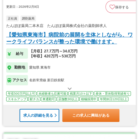
更新日：2026年2月9日
保存する
正社員
調剤薬局
たんぽぽ薬局二本木店 たんぽぽ薬局株式会社の薬剤師求人
【愛知県東海市】病院前の展開を主体としながら、ワ
ークライフバランスが整った環境で働けます。
【月収】27.7万円～34.0万円
給与
【年収】420万円～530万円
勤務地
愛知県 東海市
アクセス
名鉄常滑線 新日鉄前駅
年収500万円以上可
未経験者も応募可能
残業月10ｈ以下
産休・育休取得実績有り
スキルアップ
駅チカ
車通勤可
店舗数30以上
積極採用中
年間休日120日以上
求人の詳細を見る
この求人に興味がある