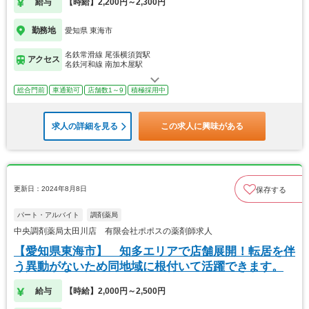
給与
【時給】2,200円～2,300円
勤務地
愛知県 東海市
名鉄常滑線 尾張横須賀駅
アクセス
名鉄河和線 南加木屋駅
総合門前
車通勤可
店舗数1～9
積極採用中
求人の詳細を見る
この求人に興味がある
更新日：2024年8月8日
保存する
パート・アルバイト
調剤薬局
中央調剤薬局太田川店 有限会社ポポスの薬剤師求人
【愛知県東海市】 知多エリアで店舗展開！転居を伴
う異動がないため同地域に根付いて活躍できます。
給与
【時給】2,000円～2,500円