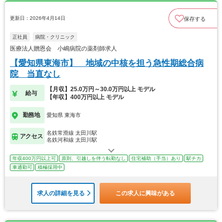
更新日：2026年4月14日
保存する
正社員
病院・クリニック
医療法人贈恩会 小嶋病院の薬剤師求人
【愛知県東海市】 地域の中核を担う急性期総合病
院 当直なし
【月収】25.0万円～30.0万円以上 モデル
給与
【年収】400万円以上 モデル
勤務地
愛知県 東海市
名鉄常滑線 太田川駅
アクセス
名鉄河和線 太田川駅
年収400万円以上可
原則、引越しを伴う転勤なし
住宅補助（手当）あり
駅チカ
車通勤可
積極採用中
求人の詳細を見る
この求人に興味がある