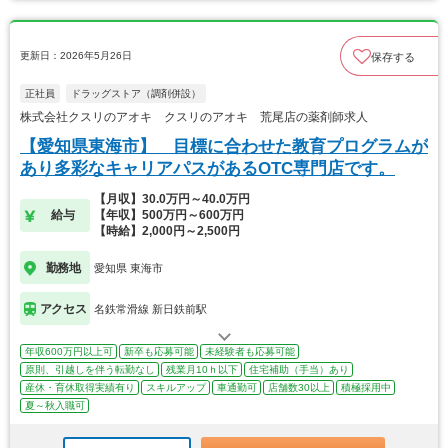
更新日：2026年5月26日
保存する
正社員
ドラッグストア（調剤併設）
株式会社クスリのアオキ クスリのアオキ 荒尾店の薬剤師求人
【愛知県東海市】 目標に合わせた教育プログラムが
あり多彩なキャリアパスがあるOTC専門店です。
【月収】30.0万円～40.0万円
給与
【年収】500万円～600万円
【時給】2,000円～2,500円
勤務地
愛知県 東海市
アクセス
名鉄常滑線 新日鉄前駅
年収600万円以上可
新卒も応募可能
未経験者も応募可能
原則、引越しを伴う転勤なし
残業月10ｈ以下
住宅補助（手当）あり
産休・育休取得実績有り
スキルアップ
車通勤可
店舗数30以上
積極採用中
夏～秋入職可