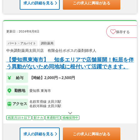
求人の詳細を見る
この求人に興味がある
更新日：2024年8月8日
保存する
パート・アルバイト
調剤薬局
中央調剤薬局太田川店 有限会社ポポスの薬剤師求人
【愛知県東海市】 知多エリアで店舗展開！転居を伴
う異動がないため同地域に根付いて活躍できます。
給与
【時給】2,000円～2,500円
勤務地
愛知県 東海市
名鉄常滑線 太田川駅
アクセス
名鉄河和線 太田川駅
残業月10ｈ以下
駅チカ
車通勤可
積極採用中
求人の詳細を見る
この求人に興味がある