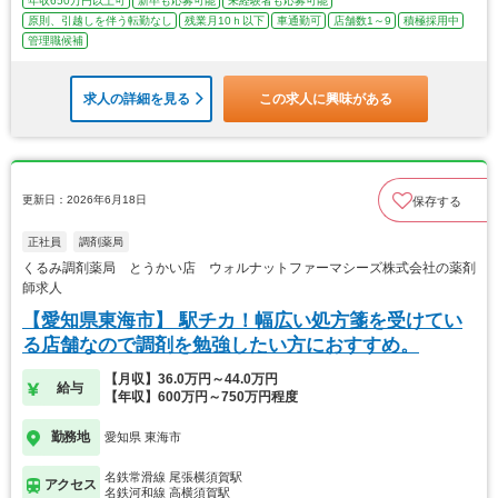
年収650万円以上可
新卒も応募可能
未経験者も応募可能
原則、引越しを伴う転勤なし
残業月10ｈ以下
車通勤可
店舗数1～9
積極採用中
管理職候補
求人の詳細を見る
この求人に興味がある
更新日：2026年6月18日
保存する
正社員
調剤薬局
くるみ調剤薬局 とうかい店 ウォルナットファーマシーズ株式会社の薬剤
師求人
【愛知県東海市】 駅チカ！幅広い処方箋を受けてい
る店舗なので調剤を勉強したい方におすすめ。
【月収】36.0万円～44.0万円
給与
【年収】600万円～750万円程度
勤務地
愛知県 東海市
名鉄常滑線 尾張横須賀駅
アクセス
名鉄河和線 高横須賀駅