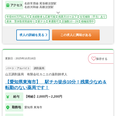
名鉄常滑線 尾張横須賀駅
アクセス
名鉄河和線 高横須賀駅
年収600万円以上可
未経験者も応募可能
残業月10ｈ以下
住宅補助（手当）あり
産休・育休取得実績有り
駅チカ
車通勤可
店舗数10～29
積極採用中
求人の詳細を見る
この求人に興味がある
更新日：2025年10月16日
保存する
パート・アルバイト
調剤薬局
山王調剤薬局 有限会社カニエの薬剤師求人
【愛知県東海市】 駅チカ徒歩10分！残業少なめ＆
転勤のない薬局です！
給与
【時給】2,000円～2,200円
勤務地
愛知県 東海市