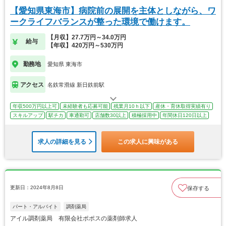
【愛知県東海市】病院前の展開を主体としながら、ワ
ークライフバランスが整った環境で働けます。
【月収】27.7万円～34.0万円
給与
【年収】420万円～530万円
勤務地
愛知県 東海市
アクセス
名鉄常滑線 新日鉄前駅
年収500万円以上可
未経験者も応募可能
残業月10ｈ以下
産休・育休取得実績有り
スキルアップ
駅チカ
車通勤可
店舗数30以上
積極採用中
年間休日120日以上
求人の詳細を見る
この求人に興味がある
更新日：2024年8月8日
保存する
パート・アルバイト
調剤薬局
アイル調剤薬局 有限会社ポポスの薬剤師求人