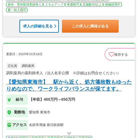
産休・育休取得実績有り
スキルアップ
車通勤可
店舗数30以上
積極採用中
夏～秋入職可
求人の詳細を見る
この求人に興味がある
更新日：2025年10月16日
保存する
正社員
調剤薬局
調剤薬局の薬剤師求人（法人名非公開 ※詳細はお問合せください）
【愛知県東海市】 駅から近く、処方箋枚数もゆった
りめなので、ワークライフバランスが保てます。
給与
【年収】400万円～650万円
勤務地
愛知県 東海市
アクセス
名鉄常滑線 新日鉄前駅