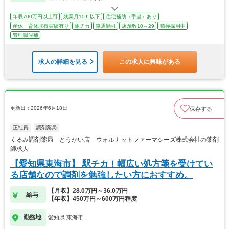
年収700万円以上可
残業月10ｈ以下
住宅補助（手当）あり
産休・育休取得実績有り
駅チカ
車通勤可
店舗数10～29
積極採用中
管理職候補
求人の詳細を見る
この求人に興味がある
更新日：2026年6月18日
保存する
正社員
調剤薬局
くるみ調剤薬局 とうかい店 ウォルナットファーマシーズ株式会社の薬剤
師求人
【愛知県東海市】 駅チカ！幅広い処方箋を受けてい
る店舗なので調剤を勉強したい方におすすめ。
【月収】28.0万円～36.0万円
給与
【年収】450万円～600万円程度
勤務地
愛知県 東海市