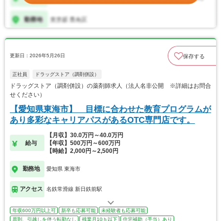
更新日：2026年5月26日
保存する
正社員
ドラッグストア（調剤併設）
ドラッグストア（調剤併設）の薬剤師求人（法人名非公開 ※詳細はお問合
せください）
【愛知県東海市】 目標に合わせた教育プログラムが
あり多彩なキャリアパスがあるOTC専門店です。
【月収】30.0万円～40.0万円
給与
【年収】500万円～600万円
【時給】2,000円～2,500円
勤務地
愛知県 東海市
アクセス
名鉄常滑線 新日鉄前駅
年収600万円以上可
新卒も応募可能
未経験者も応募可能
原則、引越しを伴う転勤なし
残業月10ｈ以下
住宅補助（手当）あり