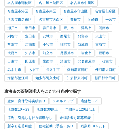
名古屋市瑞穂区
名古屋市熱田区
名古屋市中川区
名古屋市港区
名古屋市南区
名古屋市守山区
名古屋市緑区
名古屋市名東区
名古屋市天白区
豊橋市
岡崎市
一宮市
瀬戸市
半田市
春日井市
豊川市
津島市
碧南市
刈谷市
豊田市
安城市
西尾市
蒲郡市
犬山市
常滑市
江南市
小牧市
稲沢市
新城市
東海市
大府市
知多市
知立市
尾張旭市
岩倉市
豊明市
日進市
田原市
愛西市
清須市
北名古屋市
弥富市
みよし市
あま市
長久手市
愛知郡東郷町
丹羽郡大口町
海部郡蟹江町
知多郡阿久比町
知多郡東浦町
額田郡幸田町
東海市の薬剤師求人をこだわり条件で探す
産休・育休取得実績有り
スキルアップ
店舗数1～9
店舗数10～29
店舗数30以上
年間休日120日以上
原則、引越しを伴う転勤なし
未経験者も応募可能
新卒も応募可能
住宅補助（手当）あり
残業月10ｈ以下