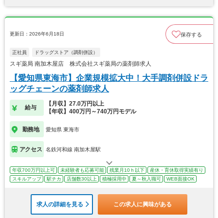
更新日：2026年6月18日
保存する
正社員
ドラッグストア（調剤併設）
スギ薬局 南加木屋店 株式会社スギ薬局の薬剤師求人
【愛知県東海市】企業規模拡大中！大手調剤併設ドラ
ッグチェーンの薬剤師求人
【月収】27.0万円以上
給与
【年収】400万円～740万円モデル
勤務地
愛知県 東海市
アクセス
名鉄河和線 南加木屋駅
年収700万円以上可
未経験者も応募可能
残業月10ｈ以下
産休・育休取得実績有り
スキルアップ
駅チカ
店舗数30以上
積極採用中
夏～秋入職可
WEB面接OK
求人の詳細を見る
この求人に興味がある