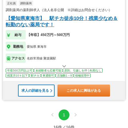
正社員
調剤薬局
調剤薬局の薬剤師求人（法人名非公開 ※詳細はお問合せください）
【愛知県東海市】 駅チカ徒歩10分！残業少なめ＆
転勤のない薬局です！
給与
【年収】450万円～500万円
勤務地
愛知県 東海市
アクセス
名鉄常滑線 聚楽園駅
年収500万円以上可
未経験者も応募可能
原則、引越しを伴う転勤なし
残業月10ｈ以下
駅チカ
車通勤可
店舗数1～9
積極採用中
求人の詳細を見る
この求人に興味がある
1
16件／16件