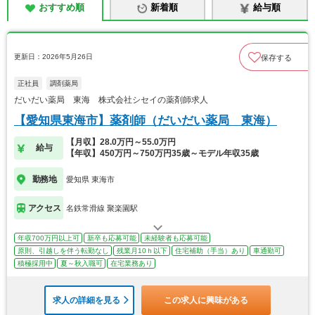
おすすめ順
新着順
給与順
更新日：2026年5月26日
保存する
正社員
調剤薬局
だいだい薬局 東海 株式会社シセイの薬剤師求人
【愛知県東海市】薬剤師（だいだい薬局 東海）
【月収】28.0万円～55.0万円
給与
【年収】450万円～750万円35歳～モデル年収35歳
勤務地
愛知県 東海市
アクセス
名鉄常滑線 聚楽園駅
年収700万円以上可
新卒も応募可能
未経験者も応募可能
原則、引越しを伴う転勤なし
残業月10ｈ以下
住宅補助（手当）あり
車通勤可
積極採用中
夏～秋入職可
在宅業務あり
求人の詳細を見る
この求人に興味がある