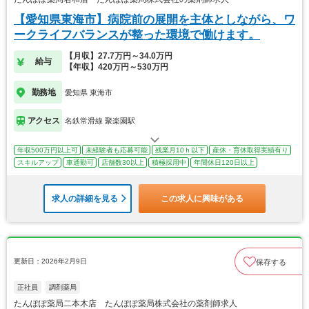
【愛知県東海市】病院前の展開を主体としながら、ワ
ークライフバランスが整った環境で働けます。
【月収】27.7万円～34.0万円
給与
【年収】420万円～530万円
勤務地
愛知県 東海市
アクセス
名鉄常滑線 聚楽園駅
年収500万円以上可
未経験者も応募可能
残業月10ｈ以下
産休・育休取得実績有り
スキルアップ
車通勤可
店舗数30以上
積極採用中
年間休日120日以上
求人の詳細を見る
この求人に興味がある
更新日：2026年2月9日
保存する
正社員
調剤薬局
たんぽぽ薬局二本木店 たんぽぽ薬局株式会社の薬剤師求人