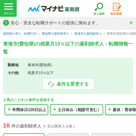
!
安心・安全な転職サポートの提供に努めます。
薬剤師の求人・転職TOP
愛知県の薬剤師求人
東海市の薬剤師求人
東海市(愛知県)の残
東海市(愛知県)の残業月10ｈ以下の薬剤師求人・転職情報一
覧
勤務地
東海市(愛知県)
その他
残業月10ｈ以下
条件を変更する
人気のこだわり条件を追加する
年間休日120日以上
土日休み（相談可含む）
産休・育休
16
件の薬剤師求人
※ 非公開求人を除く