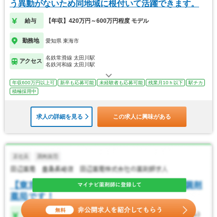
う異動がないため同地域に根付いて活躍できます。
給与
【年収】420万円～600万円程度 モデル
勤務地
愛知県 東海市
名鉄常滑線 太田川駅
アクセス
名鉄河和線 太田川駅
年収600万円以上可
新卒も応募可能
未経験者も応募可能
残業月10ｈ以下
駅チカ
積極採用中
求人の詳細を見る
この求人に興味がある