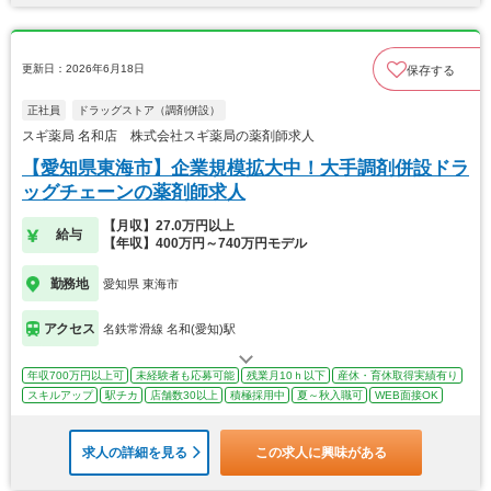
更新日：2026年6月18日
保存する
正社員
ドラッグストア（調剤併設）
スギ薬局 名和店 株式会社スギ薬局の薬剤師求人
【愛知県東海市】企業規模拡大中！大手調剤併設ドラ
ッグチェーンの薬剤師求人
【月収】27.0万円以上
給与
【年収】400万円～740万円モデル
勤務地
愛知県 東海市
アクセス
名鉄常滑線 名和(愛知)駅
年収700万円以上可
未経験者も応募可能
残業月10ｈ以下
産休・育休取得実績有り
スキルアップ
駅チカ
店舗数30以上
積極採用中
夏～秋入職可
WEB面接OK
求人の詳細を見る
この求人に興味がある