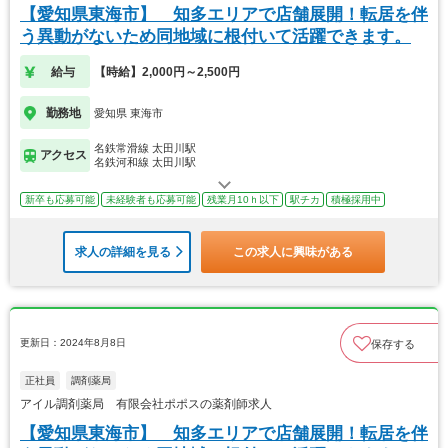
【愛知県東海市】 知多エリアで店舗展開！転居を伴
う異動がないため同地域に根付いて活躍できます。
給与
【時給】2,000円～2,500円
勤務地
愛知県 東海市
名鉄常滑線 太田川駅
アクセス
名鉄河和線 太田川駅
新卒も応募可能
未経験者も応募可能
残業月10ｈ以下
駅チカ
積極採用中
求人の詳細を見る
この求人に興味がある
更新日：2024年8月8日
保存する
正社員
調剤薬局
アイル調剤薬局 有限会社ポポスの薬剤師求人
【愛知県東海市】 知多エリアで店舗展開！転居を伴