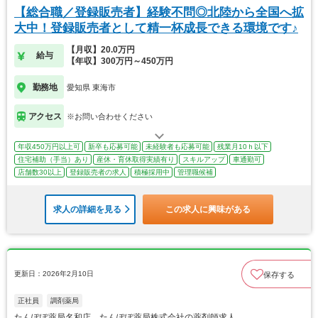
【総合職／登録販売者】経験不問◎北陸から全国へ拡
大中！登録販売者として精一杯成長できる環境です♪
【月収】20.0万円
給与
【年収】300万円～450万円
勤務地
愛知県 東海市
アクセス
※お問い合わせください
年収450万円以上可
新卒も応募可能
未経験者も応募可能
残業月10ｈ以下
住宅補助（手当）あり
産休・育休取得実績有り
スキルアップ
車通勤可
店舗数30以上
登録販売者の求人
積極採用中
管理職候補
求人の詳細を見る
この求人に興味がある
更新日：2026年2月10日
保存する
正社員
調剤薬局
たんぽぽ薬局名和店 たんぽぽ薬局株式会社の薬剤師求人