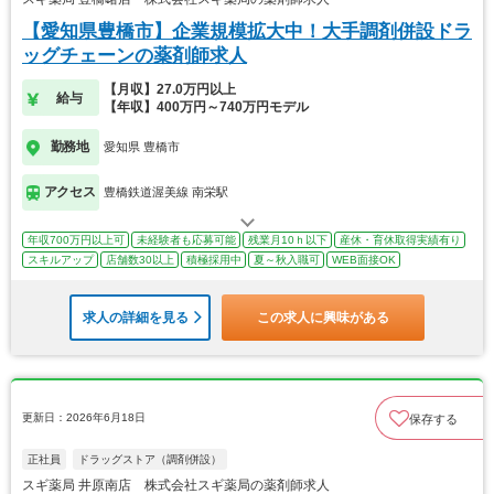
【愛知県豊橋市】企業規模拡大中！大手調剤併設ドラ
ッグチェーンの薬剤師求人
【月収】27.0万円以上
給与
【年収】400万円～740万円モデル
勤務地
愛知県 豊橋市
アクセス
豊橋鉄道渥美線 南栄駅
年収700万円以上可
未経験者も応募可能
残業月10ｈ以下
産休・育休取得実績有り
スキルアップ
店舗数30以上
積極採用中
夏～秋入職可
WEB面接OK
求人の詳細を見る
この求人に興味がある
更新日：2026年6月18日
保存する
正社員
ドラッグストア（調剤併設）
スギ薬局 井原南店 株式会社スギ薬局の薬剤師求人