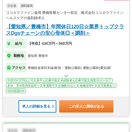
正社員
調剤薬局
ココカラファイン薬局 豊橋医療センター前店 株式会社ココカラファイン
ヘルスケアの薬剤師求人
【愛知県／豊橋市】年間休日120日☆業界トップクラ
スDgsチェーンの安心母体◎＜調剤＞
給与
【年収】430万円～560万円
勤務地
愛知県 豊橋市
アクセス
豊橋鉄道東田本線(駅前－運動公園前) 運動公園前(愛知)駅
年収550万円以上可
新卒も応募可能
未経験者も応募可能
残業月10ｈ以下
産休・育休取得実績有り
車通勤可
店舗数30以上
積極採用中
在宅業務あり
WEB面接OK
求人の詳細を見る
この求人に興味がある