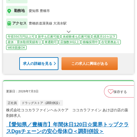
勤務地
愛知県 豊橋市
アクセス
豊橋鉄道渥美線 大清水駅
年収550万円以上可
新卒も応募可能
未経験者も応募可能
残業月10ｈ以下
産休・育休取得実績有り
車通勤可
店舗数30以上
積極採用中
在宅業務あり
WEB面接OK
求人の詳細を見る
この求人に興味がある
更新日：2026年7月3日
保存する
正社員
ドラッグストア（調剤併設）
株式会社ココカラファインヘルスケア ココカラファイン あけぼの店の薬
剤師求人
【愛知県／豊橋市】年間休日120日☆業界トップクラ
スDgsチェーンの安心母体◎＜調剤併設＞