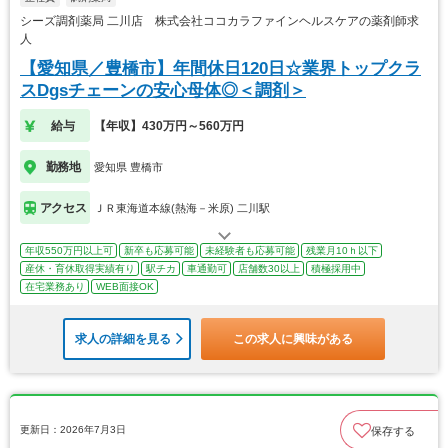
シーズ調剤薬局 二川店 株式会社ココカラファインヘルスケアの薬剤師求
人
【愛知県／豊橋市】年間休日120日☆業界トップクラ
スDgsチェーンの安心母体◎＜調剤＞
給与
【年収】430万円～560万円
勤務地
愛知県 豊橋市
アクセス
ＪＲ東海道本線(熱海－米原) 二川駅
年収550万円以上可
新卒も応募可能
未経験者も応募可能
残業月10ｈ以下
産休・育休取得実績有り
駅チカ
車通勤可
店舗数30以上
積極採用中
在宅業務あり
WEB面接OK
求人の詳細を見る
この求人に興味がある
更新日：2026年7月3日
保存する