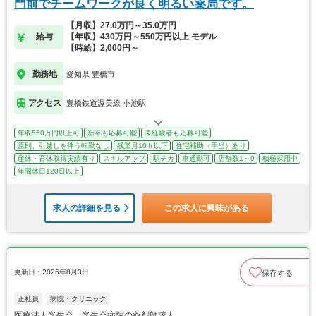
門前でチームワークが良く明るい薬局です。
【月収】27.0万円～35.0万円
給与
【年収】430万円～550万円以上 モデル
【時給】2,000円～
勤務地
愛知県 豊橋市
アクセス
豊橋鉄道渥美線 小池駅
年収550万円以上可
新卒も応募可能
未経験者も応募可能
原則、引越しを伴う転勤なし
残業月10ｈ以下
住宅補助（手当）あり
産休・育休取得実績有り
スキルアップ
駅チカ
車通勤可
店舗数1～9
積極採用中
年間休日120日以上
求人の詳細を見る
この求人に興味がある
更新日：2026年8月3日
保存する
正社員
病院・クリニック
医療法人光生会 光生会病院の薬剤師求人