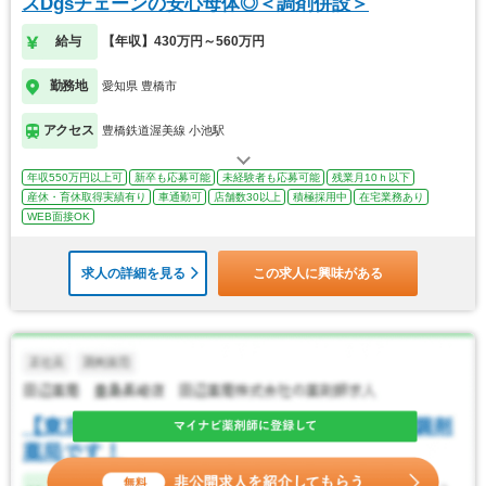
スDgsチェーンの安心母体◎＜調剤併設＞
給与
【年収】430万円～560万円
勤務地
愛知県 豊橋市
アクセス
豊橋鉄道渥美線 小池駅
年収550万円以上可
新卒も応募可能
未経験者も応募可能
残業月10ｈ以下
産休・育休取得実績有り
車通勤可
店舗数30以上
積極採用中
在宅業務あり
WEB面接OK
求人の詳細を見る
この求人に興味がある