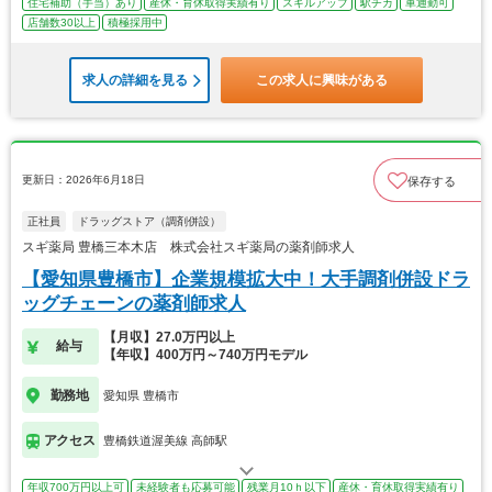
住宅補助（手当）あり
産休・育休取得実績有り
スキルアップ
駅チカ
車通勤可
店舗数30以上
積極採用中
求人の詳細を見る
この求人に興味がある
更新日：2026年6月18日
保存する
正社員
ドラッグストア（調剤併設）
スギ薬局 豊橋三本木店 株式会社スギ薬局の薬剤師求人
【愛知県豊橋市】企業規模拡大中！大手調剤併設ドラ
ッグチェーンの薬剤師求人
【月収】27.0万円以上
給与
【年収】400万円～740万円モデル
勤務地
愛知県 豊橋市
アクセス
豊橋鉄道渥美線 高師駅
年収700万円以上可
未経験者も応募可能
残業月10ｈ以下
産休・育休取得実績有り