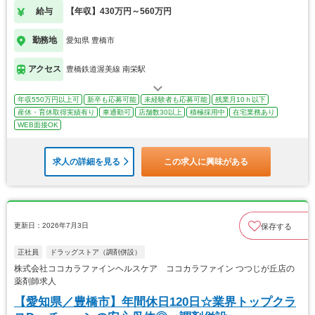
給与
【年収】430万円～560万円
勤務地
愛知県 豊橋市
アクセス
豊橋鉄道渥美線 南栄駅
年収550万円以上可
新卒も応募可能
未経験者も応募可能
残業月10ｈ以下
産休・育休取得実績有り
車通勤可
店舗数30以上
積極採用中
在宅業務あり
WEB面接OK
求人の詳細を見る
この求人に興味がある
更新日：2026年7月3日
保存する
正社員
ドラッグストア（調剤併設）
株式会社ココカラファインヘルスケア ココカラファイン つつじが丘店の
薬剤師求人
【愛知県／豊橋市】年間休日120日☆業界トップクラ