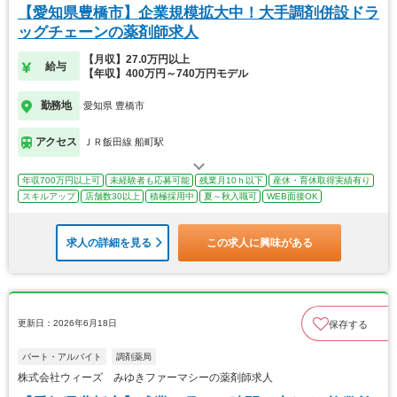
【愛知県豊橋市】企業規模拡大中！大手調剤併設ドラ
ッグチェーンの薬剤師求人
【月収】27.0万円以上
給与
【年収】400万円～740万円モデル
勤務地
愛知県 豊橋市
アクセス
ＪＲ飯田線 船町駅
年収700万円以上可
未経験者も応募可能
残業月10ｈ以下
産休・育休取得実績有り
スキルアップ
店舗数30以上
積極採用中
夏～秋入職可
WEB面接OK
求人の詳細を見る
この求人に興味がある
更新日：2026年6月18日
保存する
パート・アルバイト
調剤薬局
株式会社ウィーズ みゆきファーマシーの薬剤師求人