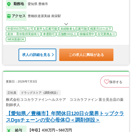
勤務地
愛知県 豊橋市
アクセス
豊橋鉄道渥美線 南栄駅
年収550万円以上可
新卒も応募可能
未経験者も応募可能
残業月10ｈ以下
産休・育休取得実績有り
車通勤可
店舗数30以上
積極採用中
在宅業務あり
WEB面接OK
求人の詳細を見る
この求人に興味がある
更新日：2026年7月3日
保存する
正社員
ドラッグストア（調剤併設）
株式会社ココカラファインヘルスケア ココカラファイン 富士見台店の薬
剤師求人
【愛知県／豊橋市】年間休日120日☆業界トップクラ
スDgsチェーンの安心母体◎＜調剤併設＞
給与
【年収】430万円～560万円