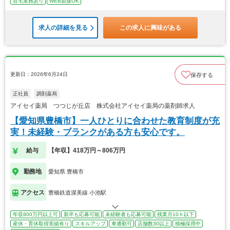
在宅業務あり
WEB面接OK
求人の詳細を見る
この求人に興味がある
更新日：2026年6月24日
保存する
正社員
調剤薬局
アイセイ薬局 つつじが丘店 株式会社アイセイ薬局の薬剤師求人
【愛知県豊橋市】一人ひとりに合わせた教育制度が充
実！未経験・ブランクがある方も安心です。
給与
【年収】418万円～806万円
勤務地
愛知県 豊橋市
アクセス
豊橋鉄道渥美線 小池駅
年収800万円以上可
新卒も応募可能
未経験者も応募可能
残業月10ｈ以下
産休・育休取得実績有り
スキルアップ
車通勤可
店舗数30以上
積極採用中