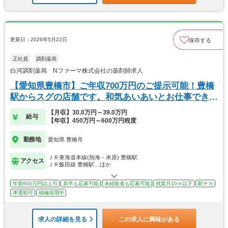
更新日：2026年5月22日
保存する
正社員
調剤薬局
白河調剤薬局 Nファーマ株式会社の薬剤師求人
【愛知県豊橋市】ご年収700万円のご提示可能！豊橋
駅からスグの店舗です。和気あいあいとお仕事できま
す
【月収】30.0万円～39.0万円
給与
【年収】450万円～600万円程度
勤務地
愛知県 豊橋市
ＪＲ東海道本線(熱海－米原) 豊橋駅
アクセス
ＪＲ飯田線 豊橋駅…ほか
年収600万円以上可
新卒も応募可能
未経験者も応募可能
残業月10ｈ以下
駅チカ
車通勤可
積極採用中
求人の詳細を見る
この求人に興味がある