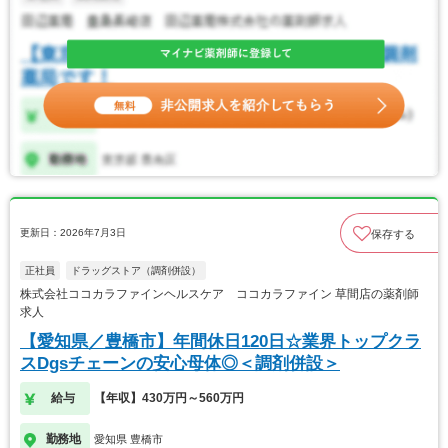
更新日：2026年7月3日
保存する
正社員
ドラッグストア（調剤併設）
株式会社ココカラファインヘルスケア ココカラファイン 草間店の薬剤師
求人
【愛知県／豊橋市】年間休日120日☆業界トップクラ
スDgsチェーンの安心母体◎＜調剤併設＞
給与
【年収】430万円～560万円
勤務地
愛知県 豊橋市