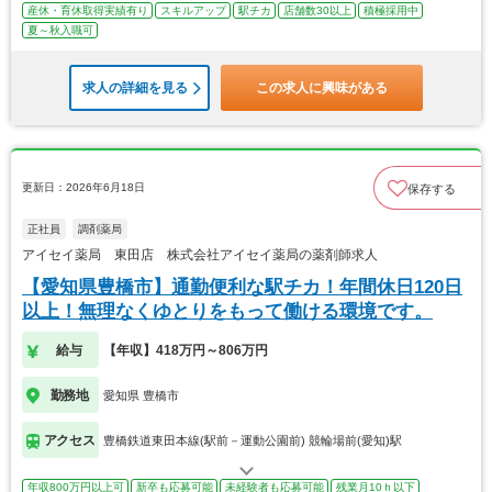
産休・育休取得実績有り
スキルアップ
駅チカ
店舗数30以上
積極採用中
夏～秋入職可
求人の詳細を見る
この求人に興味がある
更新日：2026年6月18日
保存する
正社員
調剤薬局
アイセイ薬局 東田店 株式会社アイセイ薬局の薬剤師求人
【愛知県豊橋市】通勤便利な駅チカ！年間休日120日
以上！無理なくゆとりをもって働ける環境です。
給与
【年収】418万円～806万円
勤務地
愛知県 豊橋市
アクセス
豊橋鉄道東田本線(駅前－運動公園前) 競輪場前(愛知)駅
年収800万円以上可
新卒も応募可能
未経験者も応募可能
残業月10ｈ以下