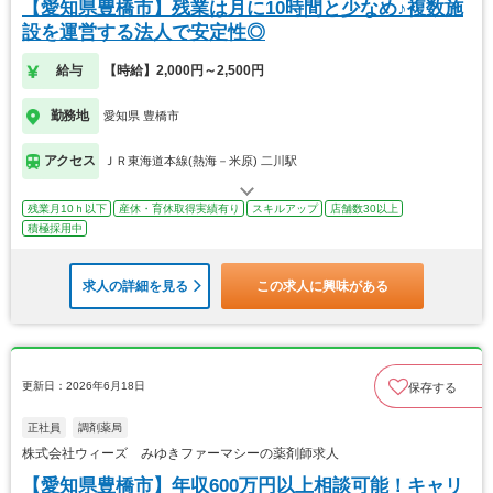
【愛知県豊橋市】残業は月に10時間と少なめ♪複数施
設を運営する法人で安定性◎
給与
【時給】2,000円～2,500円
勤務地
愛知県 豊橋市
アクセス
ＪＲ東海道本線(熱海－米原) 二川駅
残業月10ｈ以下
産休・育休取得実績有り
スキルアップ
店舗数30以上
積極採用中
求人の詳細を見る
この求人に興味がある
更新日：2026年6月18日
保存する
正社員
調剤薬局
株式会社ウィーズ みゆきファーマシーの薬剤師求人
【愛知県豊橋市】年収600万円以上相談可能！キャリ