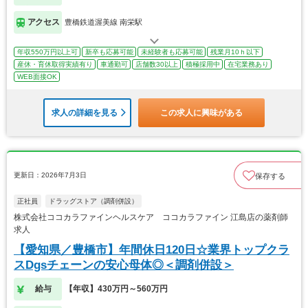
アクセス
豊橋鉄道渥美線 南栄駅
年収550万円以上可
新卒も応募可能
未経験者も応募可能
残業月10ｈ以下
産休・育休取得実績有り
車通勤可
店舗数30以上
積極採用中
在宅業務あり
WEB面接OK
求人の詳細を見る
この求人に興味がある
更新日：2026年7月3日
保存する
正社員
ドラッグストア（調剤併設）
株式会社ココカラファインヘルスケア ココカラファイン 江島店の薬剤師
求人
【愛知県／豊橋市】年間休日120日☆業界トップクラ
スDgsチェーンの安心母体◎＜調剤併設＞
給与
【年収】430万円～560万円