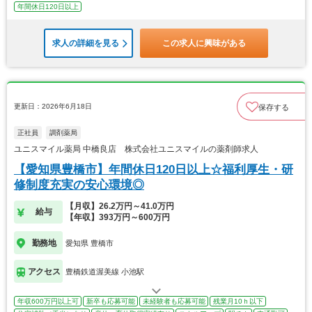
年間休日120日以上
求人の詳細を見る
この求人に興味がある
更新日：2026年6月18日
保存する
正社員
調剤薬局
ユニスマイル薬局 中橋良店 株式会社ユニスマイルの薬剤師求人
【愛知県豊橋市】年間休日120日以上☆福利厚生・研
修制度充実の安心環境◎
【月収】26.2万円～41.0万円
給与
【年収】393万円～600万円
勤務地
愛知県 豊橋市
アクセス
豊橋鉄道渥美線 小池駅
年収600万円以上可
新卒も応募可能
未経験者も応募可能
残業月10ｈ以下