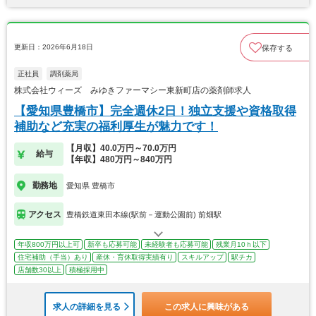
更新日：2026年6月18日
保存する
正社員
調剤薬局
株式会社ウィーズ みゆきファーマシー東新町店の薬剤師求人
【愛知県豊橋市】完全週休2日！独立支援や資格取得
補助など充実の福利厚生が魅力です！
【月収】40.0万円～70.0万円
給与
【年収】480万円～840万円
勤務地
愛知県 豊橋市
アクセス
豊橋鉄道東田本線(駅前－運動公園前) 前畑駅
年収800万円以上可
新卒も応募可能
未経験者も応募可能
残業月10ｈ以下
住宅補助（手当）あり
産休・育休取得実績有り
スキルアップ
駅チカ
店舗数30以上
積極採用中
求人の詳細を見る
この求人に興味がある