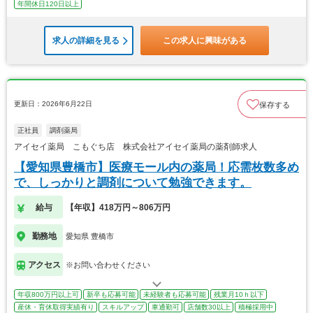
年間休日120日以上
求人の詳細を見る
この求人に興味がある
更新日：2026年6月22日
保存する
正社員
調剤薬局
アイセイ薬局 こもぐち店 株式会社アイセイ薬局の薬剤師求人
【愛知県豊橋市】医療モール内の薬局！応需枚数多め
で、しっかりと調剤について勉強できます。
給与
【年収】418万円～806万円
勤務地
愛知県 豊橋市
アクセス
※お問い合わせください
年収800万円以上可
新卒も応募可能
未経験者も応募可能
残業月10ｈ以下
産休・育休取得実績有り
スキルアップ
車通勤可
店舗数30以上
積極採用中