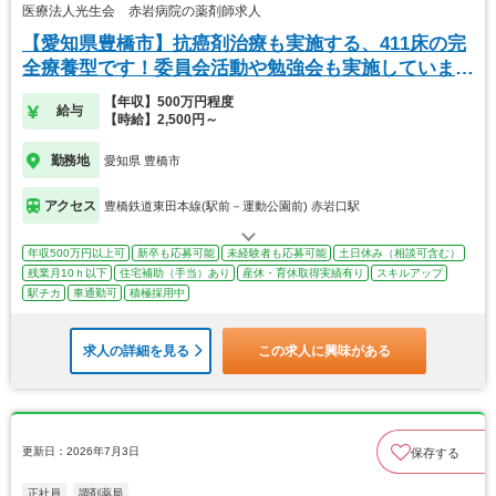
医療法人光生会 赤岩病院の薬剤師求人
【愛知県豊橋市】抗癌剤治療も実施する、411床の完
全療養型です！委員会活動や勉強会も実施していま
す。
【年収】500万円程度
給与
【時給】2,500円～
勤務地
愛知県 豊橋市
アクセス
豊橋鉄道東田本線(駅前－運動公園前) 赤岩口駅
年収500万円以上可
新卒も応募可能
未経験者も応募可能
土日休み（相談可含む）
残業月10ｈ以下
住宅補助（手当）あり
産休・育休取得実績有り
スキルアップ
駅チカ
車通勤可
積極採用中
求人の詳細を見る
この求人に興味がある
更新日：2026年7月3日
保存する
正社員
調剤薬局