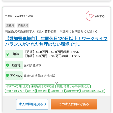
更新日：2026年4月20日
保存する
正社員
調剤薬局
調剤薬局の薬剤師求人（法人名非公開 ※詳細はお問合せください）
【愛知県豊橋市】 年間休日120日以上！ワークライフ
バランスがとれた無理のない環境です。
【月収】40.0万円～50.0万円程度 モデル
給与
【年収】500万円～700万円40歳～モデル
勤務地
愛知県 豊橋市
アクセス
豊橋鉄道渥美線 大清水駅
年収700万円以上可
未経験者も応募可能
原則、引越しを伴う転勤なし
残業月10ｈ以下
駅チカ
車通勤可
店舗数1～9
積極採用中
年間休日120日以上
求人の詳細を見る
この求人に興味がある