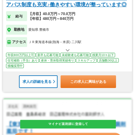
アパス制度も充実♪働きやすい環境が整っています◎
【月収】40.0万円～70.0万円
給与
【年収】480万円～840万円
勤務地
愛知県 豊橋市
アクセス
ＪＲ東海道本線(熱海－米原) 二川駅
年収800万円以上可
新卒も応募可能
未経験者も応募可能
残業月10ｈ以下
住宅補助（手当）あり
産休・育休取得実績有り
スキルアップ
店舗数30以上
積極採用中
求人の詳細を見る
この求人に興味がある