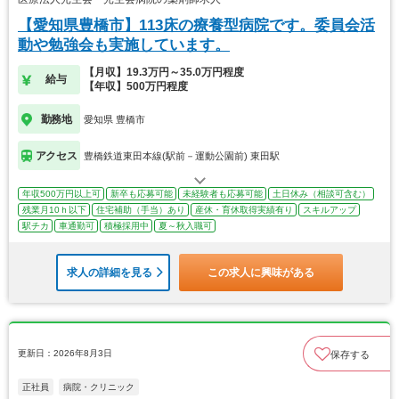
【愛知県豊橋市】113床の療養型病院です。委員会活
動や勉強会も実施しています。
【月収】19.3万円～35.0万円程度
給与
【年収】500万円程度
勤務地
愛知県 豊橋市
アクセス
豊橋鉄道東田本線(駅前－運動公園前) 東田駅
年収500万円以上可
新卒も応募可能
未経験者も応募可能
土日休み（相談可含む）
残業月10ｈ以下
住宅補助（手当）あり
産休・育休取得実績有り
スキルアップ
駅チカ
車通勤可
積極採用中
夏～秋入職可
求人の詳細を見る
この求人に興味がある
更新日：2026年8月3日
保存する
正社員
病院・クリニック