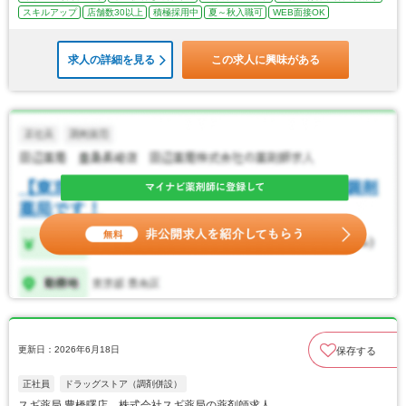
スキルアップ
店舗数30以上
積極採用中
夏～秋入職可
WEB面接OK
求人の詳細を見る
この求人に興味がある
更新日：2026年6月18日
保存する
正社員
ドラッグストア（調剤併設）
スギ薬局 豊橋曙店 株式会社スギ薬局の薬剤師求人