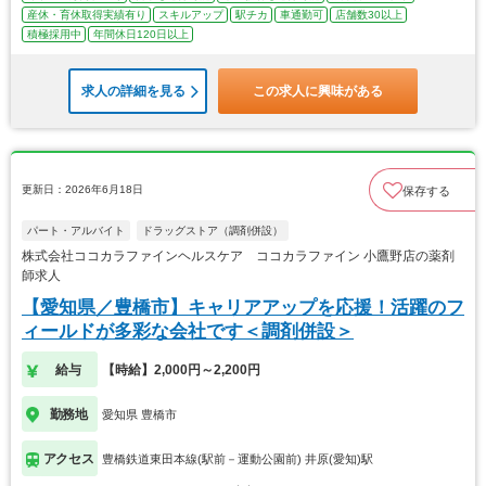
産休・育休取得実績有り
スキルアップ
駅チカ
車通勤可
店舗数30以上
積極採用中
年間休日120日以上
求人の詳細を見る
この求人に興味がある
更新日：2026年6月18日
保存する
パート・アルバイト
ドラッグストア（調剤併設）
株式会社ココカラファインヘルスケア ココカラファイン 小鷹野店の薬剤
師求人
【愛知県／豊橋市】キャリアアップを応援！活躍のフ
ィールドが多彩な会社です＜調剤併設＞
給与
【時給】2,000円～2,200円
勤務地
愛知県 豊橋市
アクセス
豊橋鉄道東田本線(駅前－運動公園前) 井原(愛知)駅