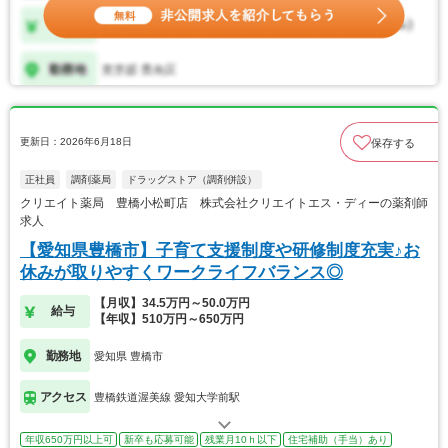
更新日：2026年6月18日
保存する
正社員
調剤薬局
ドラッグストア（調剤併設）
クリエイト薬局 豊橋小松町店 株式会社クリエイトエス・ディーの薬剤師
求人
【愛知県豊橋市】子育て支援制度や研修制度充実♪お
休みが取りやすくワークライフバランス◎
【月収】34.5万円～50.0万円
給与
【年収】510万円～650万円
勤務地
愛知県 豊橋市
アクセス
豊橋鉄道渥美線 愛知大学前駅
年収650万円以上可
新卒も応募可能
残業月10ｈ以下
住宅補助（手当）あり