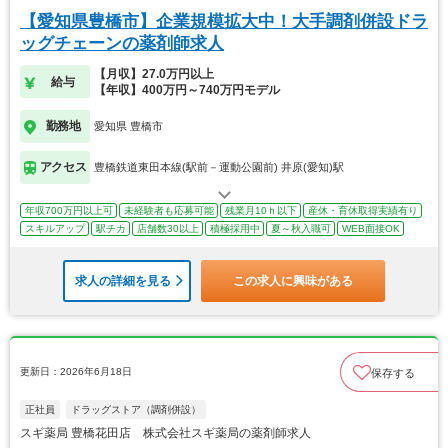
【愛知県豊橋市】企業規模拡大中！大手調剤併設ドラ
ッグチェーンの薬剤師求人
【月収】27.0万円以上
給与
【年収】400万円～740万円モデル
勤務地
愛知県 豊橋市
アクセス
豊橋鉄道東田本線(駅前－運動公園前) 井原(愛知)駅
年収700万円以上可
未経験者も応募可能
残業月10ｈ以下
産休・育休取得実績有り
スキルアップ
駅チカ
店舗数30以上
積極採用中
夏～秋入職可
WEB面接OK
求人の詳細を見る
この求人に興味がある
更新日：2026年6月18日
保存する
正社員
ドラッグストア（調剤併設）
スギ薬局 豊橋花田店 株式会社スギ薬局の薬剤師求人