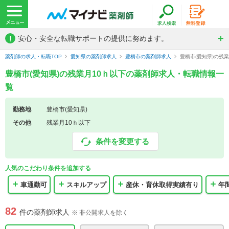
!
安心・安全な転職サポートの提供に努めます。
薬剤師の求人・転職TOP
愛知県の薬剤師求人
豊橋市の薬剤師求人
豊橋市(愛知県)の残
豊橋市(愛知県)の残業月10ｈ以下の薬剤師求人・転職情報一
覧
勤務地
豊橋市(愛知県)
その他
残業月10ｈ以下
条件を変更する
人気のこだわり条件を追加する
車通勤可
スキルアップ
産休・育休取得実績有り
年
82
件の薬剤師求人
※ 非公開求人を除く