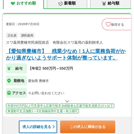
おすすめ順
新着順
給与順
更新日：2026年7月30日
保存する
正社員
調剤薬局
スワ薬局豊橋市民病院前店 有限会社スワ薬局の薬剤師求人
【愛知県豊橋市】 残業少なめ！1人に業務負荷がか
かり過ぎないようサポート体制が整っています。
給与
【年収】500万円～550万円
勤務地
愛知県 豊橋市
アクセス
※お問い合わせください
年収550万円以上可
新卒も応募可能
未経験者も応募可能
残業月10ｈ以下
車通勤可
店舗数1～9
積極採用中
夏～秋入職可
求人の詳細を見る
この求人に興味がある