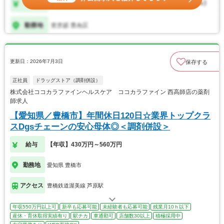
更新日：2026年7月3日
保存する
正社員
ドラッグストア（調剤併設）
株式会社ココカラファインヘルスケア ココカラファイン 西高師店の薬剤
師求人
【愛知県／豊橋市】年間休日120日☆業界トップクラ
スDgsチェーンの安心母体◎＜調剤併設＞
給与
【年収】430万円～560万円
勤務地
愛知県 豊橋市
アクセス
豊橋鉄道渥美線 芦原駅
年収550万円以上可
新卒も応募可能
未経験者も応募可能
残業月10ｈ以下
産休・育休取得実績有り
駅チカ
車通勤可
店舗数30以上
積極採用中