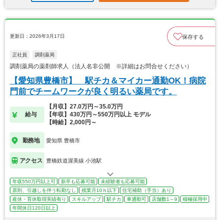
更新日：2026年3月17日
保存する
正社員
調剤薬局
調剤薬局の薬剤師求人（法人名非公開 ※詳細はお問合せください）
【愛知県豊橋市】 駅チカ＆マイカー通勤OK！病院
門前でチームワークが良く明るい薬局です。
【月収】27.0万円～35.0万円
給与
【年収】430万円～550万円以上 モデル
【時給】2,000円～
勤務地
愛知県 豊橋市
アクセス
豊橋鉄道渥美線 小池駅
年収550万円以上可
新卒も応募可能
未経験者も応募可能
原則、引越しを伴う転勤なし
残業月10ｈ以下
住宅補助（手当）あり
産休・育休取得実績有り
スキルアップ
駅チカ
車通勤可
店舗数1～9
積極採用中
年間休日120日以上