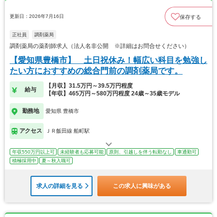
更新日：2026年7月16日
保存する
正社員
調剤薬局
調剤薬局の薬剤師求人（法人名非公開 ※詳細はお問合せください）
【愛知県豊橋市】 土日祝休み！幅広い科目を勉強し
たい方におすすめの総合門前の調剤薬局です。
【月収】31.5万円～39.5万円程度
給与
【年収】465万円～580万円程度 24歳～35歳モデル
勤務地
愛知県 豊橋市
アクセス
ＪＲ飯田線 船町駅
年収550万円以上可
未経験者も応募可能
原則、引越しを伴う転勤なし
車通勤可
積極採用中
夏～秋入職可
求人の詳細を見る
この求人に興味がある