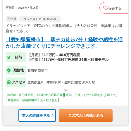
更新日：2026年7月16日
保存する
正社員
ドラッグストア（OTCのみ）
ドラッグストア（OTCのみ）の薬剤師求人（法人名非公開 ※詳細はお問
合せください）
【愛知県豊橋市】 駅チカ徒歩7分！経験や感性を活
かした店舗づくりにチャレンジできます。
【月収】32.0万円～40.0万円程度
給与
【年収】471万円～586万円程度 24歳～35歳モデル
勤務地
愛知県 豊橋市
アクセス
豊橋鉄道東田本線(駅前－運動公園前) 東八町駅
年収550万円以上可
未経験者も応募可能
原則、引越しを伴う転勤なし
駅チカ
車通勤可
積極採用中
夏～秋入職可
求人の詳細を見る
この求人に興味がある