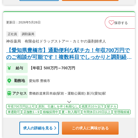
更新日：2026年5月26日
保存する
正社員
調剤薬局
神谷薬局 有限会社ドラッグストアー・カミヤの薬剤師求人
【愛知県豊橋市】通勤便利な駅チカ！年収700万円で
のご相談が可能です！複数科目でしっかりと調剤経験
を
給与
【年収】500万円～700万円
勤務地
愛知県 豊橋市
アクセス
豊橋鉄道東田本線(駅前－運動公園前) 新川(愛知)駅
年収700万円以上可
原則、引越しを伴う転勤なし
残業月10ｈ以下
駅チカ
車通勤可
店舗数1～9
積極採用中
夏～秋入職可
年間休日120日以上
管理職候補
求人の詳細を見る
この求人に興味がある