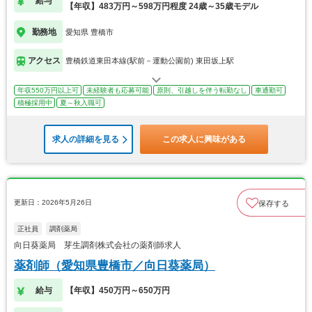
給与
【年収】483万円～598万円程度 24歳～35歳モデル
勤務地
愛知県 豊橋市
アクセス
豊橋鉄道東田本線(駅前－運動公園前) 東田坂上駅
年収550万円以上可
未経験者も応募可能
原則、引越しを伴う転勤なし
車通勤可
積極採用中
夏～秋入職可
求人の詳細を見る
この求人に興味がある
更新日：2026年5月26日
保存する
正社員
調剤薬局
向日葵薬局 芽生調剤株式会社の薬剤師求人
薬剤師（愛知県豊橋市／向日葵薬局）
給与
【年収】450万円～650万円