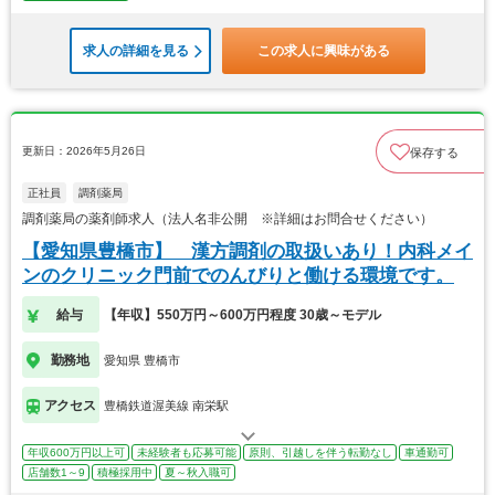
求人の詳細を見る
この求人に興味がある
更新日：2026年5月26日
保存する
正社員
調剤薬局
調剤薬局の薬剤師求人（法人名非公開 ※詳細はお問合せください）
【愛知県豊橋市】 漢方調剤の取扱いあり！内科メイ
ンのクリニック門前でのんびりと働ける環境です。
給与
【年収】550万円～600万円程度 30歳～モデル
勤務地
愛知県 豊橋市
アクセス
豊橋鉄道渥美線 南栄駅
年収600万円以上可
未経験者も応募可能
原則、引越しを伴う転勤なし
車通勤可
店舗数1～9
積極採用中
夏～秋入職可