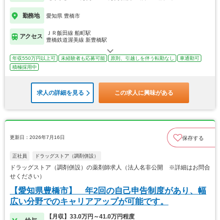
勤務地
愛知県 豊橋市
ＪＲ飯田線 船町駅
アクセス
豊橋鉄道渥美線 新豊橋駅
年収550万円以上可
未経験者も応募可能
原則、引越しを伴う転勤なし
車通勤可
積極採用中
求人の詳細を見る
この求人に興味がある
更新日：2026年7月16日
保存する
正社員
ドラッグストア（調剤併設）
ドラッグストア（調剤併設）の薬剤師求人（法人名非公開 ※詳細はお問合
せください）
【愛知県豊橋市】 年2回の自己申告制度があり、幅
広い分野でのキャリアアップが可能です。
【月収】33.0万円～41.0万円程度