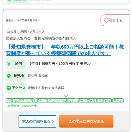
更新日：2025年1月14日
保存する
正社員
病院・クリニック
医療法人豊岡会 豊橋元町病院の薬剤師求人
【愛知県豊橋市】 年収600万円以上ご相談可能！教
育制度が整っている療養型病院での求人です。
給与
【年収】600万円～700万円程度 モデル
勤務地
愛知県 豊橋市
アクセス
豊橋鉄道渥美線 大清水駅
年収700万円以上可
原則、引越しを伴う転勤なし
産休・育休取得実績有り
駅チカ
車通勤可
積極採用中
求人の詳細を見る
この求人に興味がある