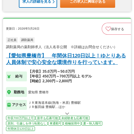
求人の詳細を見る
この求人に興味がある
更新日：2026年5月26日
保存する
正社員
調剤薬局
調剤薬局の薬剤師求人（法人名非公開 ※詳細はお問合せください）
【愛知県豊橋市】 年間休日120日以上！ゆとりある
人員体制で安心安全な環境作りを行っています。
【月収】35.0万円～50.0万円
給与
【年収】450万円～700万円以上 モデル
【時給】2,300円～2,800円
勤務地
愛知県 豊橋市
ＪＲ東海道本線(熱海－米原) 豊橋駅
アクセス
ＪＲ飯田線 豊橋駅…ほか
年収700万円以上可
新卒も応募可能
未経験者も応募可能
原則、引越しを伴う転勤なし
車通勤可
積極採用中
夏～秋入職可
年間休日120日以上