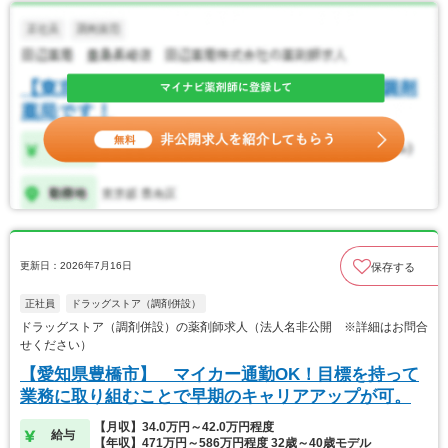
更新日：2026年7月16日
保存する
正社員
ドラッグストア（調剤併設）
ドラッグストア（調剤併設）の薬剤師求人（法人名非公開 ※詳細はお問合
せください）
【愛知県豊橋市】 マイカー通勤OK！目標を持って
業務に取り組むことで早期のキャリアアップが可。
【月収】34.0万円～42.0万円程度
給与
【年収】471万円～586万円程度 32歳～40歳モデル