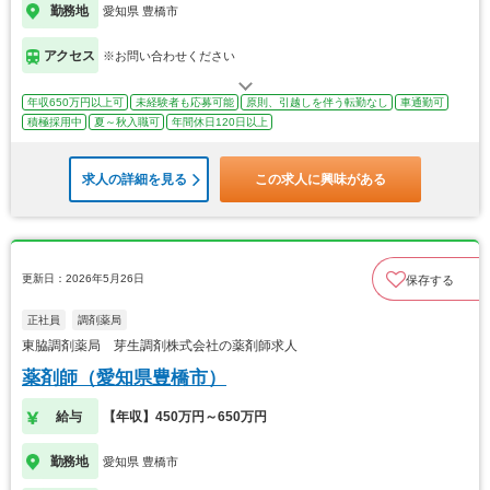
勤務地
愛知県 豊橋市
アクセス
※お問い合わせください
年収650万円以上可
未経験者も応募可能
原則、引越しを伴う転勤なし
車通勤可
積極採用中
夏～秋入職可
年間休日120日以上
求人の詳細を見る
この求人に興味がある
更新日：2026年5月26日
保存する
正社員
調剤薬局
東脇調剤薬局 芽生調剤株式会社の薬剤師求人
薬剤師（愛知県豊橋市）
給与
【年収】450万円～650万円
勤務地
愛知県 豊橋市