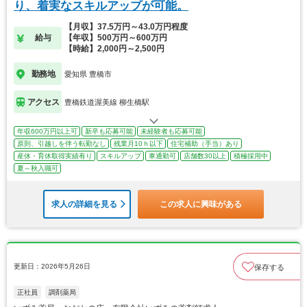
り、着実なスキルアップが可能。
【月収】37.5万円～43.0万円程度
給与
【年収】500万円～600万円
【時給】2,000円～2,500円
勤務地
愛知県 豊橋市
アクセス
豊橋鉄道渥美線 柳生橋駅
年収600万円以上可
新卒も応募可能
未経験者も応募可能
原則、引越しを伴う転勤なし
残業月10ｈ以下
住宅補助（手当）あり
産休・育休取得実績有り
スキルアップ
車通勤可
店舗数30以上
積極採用中
夏～秋入職可
求人の詳細を見る
この求人に興味がある
更新日：2026年5月26日
保存する
正社員
調剤薬局