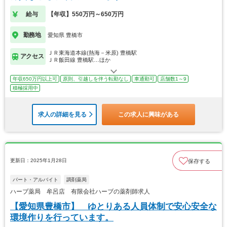
給与
【年収】550万円～650万円
勤務地
愛知県 豊橋市
ＪＲ東海道本線(熱海－米原) 豊橋駅
アクセス
ＪＲ飯田線 豊橋駅…ほか
年収650万円以上可
原則、引越しを伴う転勤なし
車通勤可
店舗数1～9
積極採用中
求人の詳細を見る
この求人に興味がある
更新日：2025年1月28日
保存する
パート・アルバイト
調剤薬局
ハーブ薬局 牟呂店 有限会社ハーブの薬剤師求人
【愛知県豊橋市】 ゆとりある人員体制で安心安全な
環境作りを行っています。