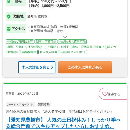
給与
【年収】550万円～650万円
【時給】1,800円～2,500円
勤務地
愛知県 豊橋市
ＪＲ東海道本線(熱海－米原) 豊橋駅
アクセス
ＪＲ飯田線 豊橋駅…ほか
年収650万円以上可
新卒も応募可能
未経験者も応募可能
原則、引越しを伴う転勤なし
残業月10ｈ以下
産休・育休取得実績有り
駅チカ
車通勤可
積極採用中
夏～秋入職可
年間休日120日以上
求人の詳細を見る
この求人に興味がある
更新日：2026年5月26日
保存する
パート・アルバイト
調剤薬局
調剤薬局の薬剤師求人（法人名非公開 ※詳細はお問合せください）
【愛知県豊橋市】 人気の土日祝休み！しっかり学べ
る総合門前でスキルアップしたい方におすすめ。