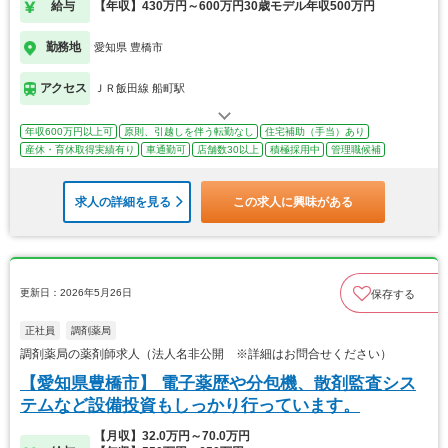
給与
【年収】430万円～600万円30歳モデル年収500万円
勤務地
愛知県 豊橋市
アクセス
ＪＲ飯田線 船町駅
年収600万円以上可
原則、引越しを伴う転勤なし
住宅補助（手当）あり
産休・育休取得実績有り
車通勤可
店舗数30以上
積極採用中
管理職候補
求人の詳細を見る
この求人に興味がある
更新日：2026年5月26日
保存する
正社員
調剤薬局
調剤薬局の薬剤師求人（法人名非公開 ※詳細はお問合せください）
【愛知県豊橋市】 電子薬歴や分包機、散剤監査シス
テムなど設備投資もしっかり行っています。
【月収】32.0万円～70.0万円