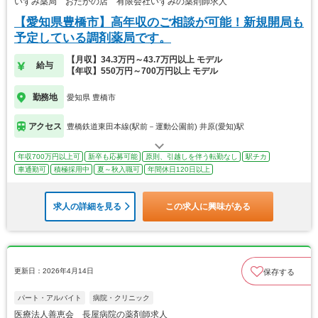
いずみ薬局 おだかの店 有限会社いずみの薬剤師求人
【愛知県豊橋市】高年収のご相談が可能！新規開局も
予定している調剤薬局です。
【月収】34.3万円～43.7万円以上 モデル
給与
【年収】550万円～700万円以上 モデル
勤務地
愛知県 豊橋市
アクセス
豊橋鉄道東田本線(駅前－運動公園前) 井原(愛知)駅
年収700万円以上可
新卒も応募可能
原則、引越しを伴う転勤なし
駅チカ
車通勤可
積極採用中
夏～秋入職可
年間休日120日以上
求人の詳細を見る
この求人に興味がある
更新日：2026年4月14日
保存する
パート・アルバイト
病院・クリニック
医療法人善恵会 長屋病院の薬剤師求人