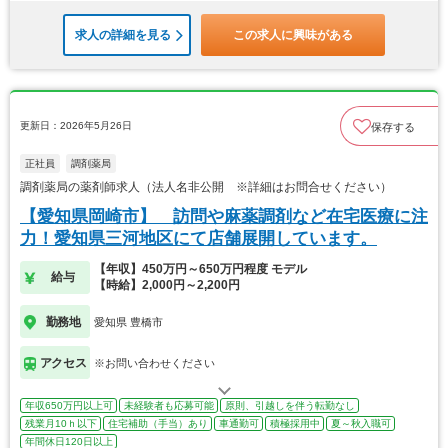
求人の詳細を見る
この求人に興味がある
更新日：2026年5月26日
保存する
正社員
調剤薬局
調剤薬局の薬剤師求人（法人名非公開 ※詳細はお問合せください）
【愛知県岡崎市】 訪問や麻薬調剤など在宅医療に注
力！愛知県三河地区にて店舗展開しています。
【年収】450万円～650万円程度 モデル
給与
【時給】2,000円～2,200円
勤務地
愛知県 豊橋市
アクセス
※お問い合わせください
年収650万円以上可
未経験者も応募可能
原則、引越しを伴う転勤なし
残業月10ｈ以下
住宅補助（手当）あり
車通勤可
積極採用中
夏～秋入職可
年間休日120日以上