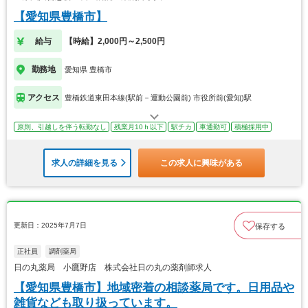
【愛知県豊橋市】
給与
【時給】2,000円～2,500円
勤務地
愛知県 豊橋市
アクセス
豊橋鉄道東田本線(駅前－運動公園前) 市役所前(愛知)駅
原則、引越しを伴う転勤なし
残業月10ｈ以下
駅チカ
車通勤可
積極採用中
求人の詳細を見る
この求人に興味がある
更新日：2025年7月7日
保存する
正社員
調剤薬局
日の丸薬局 小鷹野店 株式会社日の丸の薬剤師求人
【愛知県豊橋市】地域密着の相談薬局です。日用品や
雑貨なども取り扱っています。