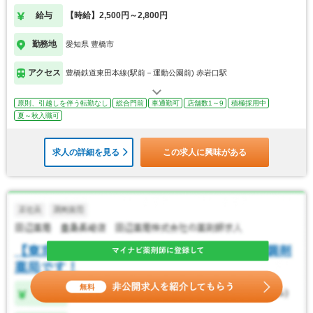
給与
【時給】2,500円～2,800円
勤務地
愛知県 豊橋市
アクセス
豊橋鉄道東田本線(駅前－運動公園前) 赤岩口駅
原則、引越しを伴う転勤なし
総合門前
車通勤可
店舗数1～9
積極採用中
夏～秋入職可
求人の詳細を見る
この求人に興味がある