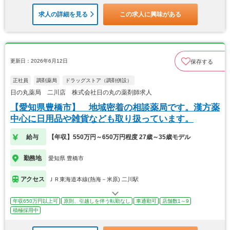
求人の詳細を見る
この求人に興味がある
更新日：2026年6月12日
保存する
正社員
調剤薬局
ドラッグストア（調剤併設）
日の丸薬局 二川店 株式会社日の丸の薬剤師求人
【愛知県豊橋市】 地域密着の相談薬局です。漢方薬
中心に日用品や雑貨なども取り扱っています。
給与
【年収】550万円～650万円程度 27歳～35歳モデル
勤務地
愛知県 豊橋市
アクセス
ＪＲ東海道本線(熱海－米原) 二川駅
年収650万円以上可
原則、引越しを伴う転勤なし
車通勤可
店舗数1～9
積極採用中