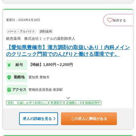
更新日：2024年4月18日
保存する
パート・アルバイト
調剤薬局
銀杏薬局 株式会社ミッテルの薬剤師求人
【愛知県豊橋市】漢方調剤の取扱いあり！内科メイン
のクリニック門前でのんびりと働ける環境です。
給与
【時給】1,800円～2,200円
勤務地
愛知県 豊橋市
アクセス
豊橋鉄道渥美線 南栄駅
原則、引越しを伴う転勤なし
車通勤可
店舗数1～9
積極採用中
求人の詳細を見る
この求人に興味がある