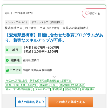
更新日：2024年12月17日
保存する
パート・アルバイト
ドラッグストア（調剤併設）
株式会社クスリのアオキ クスリのアオキ 東脇店の薬剤師求人
【愛知県豊橋市】目標に合わせた教育プログラムがあ
り、着実なスキルアップが可能。
【年収】500万円～600万円
給与
【時給】2,000円～2,500円
勤務地
愛知県 豊橋市
アクセス
豊橋鉄道渥美線 柳生橋駅
年収600万円以上可
新卒も応募可能
未経験者も応募可能
原則、引越しを伴う転勤なし
残業月10ｈ以下
住宅補助（手当）あり
産休・育休取得実績有り
スキルアップ
車通勤可
店舗数30以上
積極採用中
求人の詳細を見る
この求人に興味がある