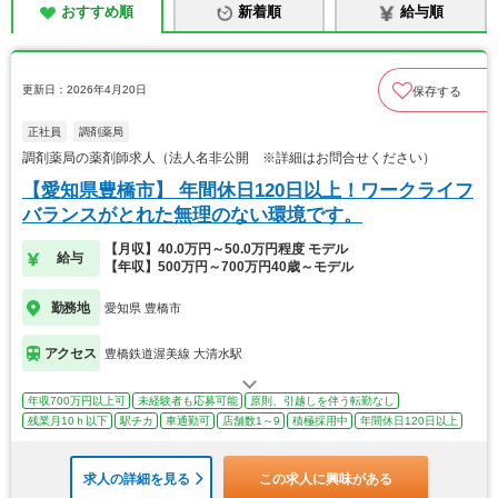
おすすめ順
新着順
給与順
更新日：2026年4月20日
保存する
正社員
調剤薬局
調剤薬局の薬剤師求人（法人名非公開 ※詳細はお問合せください）
【愛知県豊橋市】 年間休日120日以上！ワークライフ
バランスがとれた無理のない環境です。
【月収】40.0万円～50.0万円程度 モデル
給与
【年収】500万円～700万円40歳～モデル
勤務地
愛知県 豊橋市
アクセス
豊橋鉄道渥美線 大清水駅
年収700万円以上可
未経験者も応募可能
原則、引越しを伴う転勤なし
残業月10ｈ以下
駅チカ
車通勤可
店舗数1～9
積極採用中
年間休日120日以上
求人の詳細を見る
この求人に興味がある