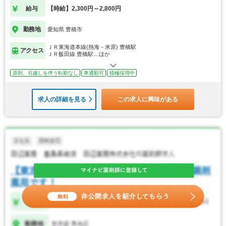
給与
【時給】2,300円～2,800円
勤務地
愛知県 豊橋市
ＪＲ東海道本線(熱海－米原) 豊橋駅
アクセス
ＪＲ飯田線 豊橋駅…ほか
原則、引越しを伴う転勤なし
車通勤可
積極採用中
求人の詳細を見る
この求人に興味がある