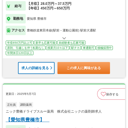
【月収】28.0万円～37.5万円
給与
【年収】450万円～650万円
勤務地
愛知県 豊橋市
アクセス
豊橋鉄道東田本線(駅前－運動公園前) 駅前大通駅
年収650万円以上可
新卒も応募可能
未経験者も応募可能
原則、引越しを伴う転勤なし
残業月10ｈ以下
駅チカ
車通勤可
積極採用中
年間休日120日以上
求人の詳細を見る
この求人に興味がある
更新日：2025年5月7日
保存する
正社員
調剤薬局
ニック豊橋ドライブスルー薬局 株式会社ニックの薬剤師求人
【愛知県豊橋市】