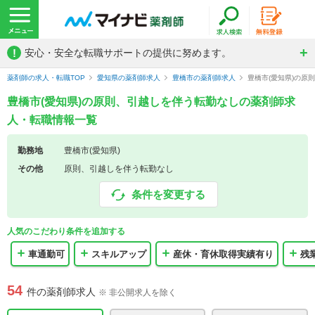
!
安心・安全な転職サポートの提供に努めます。
薬剤師の求人・転職TOP
愛知県の薬剤師求人
豊橋市の薬剤師求人
豊橋市(愛知県)の
豊橋市(愛知県)の原則、引越しを伴う転勤なしの薬剤師求
人・転職情報一覧
勤務地
豊橋市(愛知県)
その他
原則、引越しを伴う転勤なし
条件を変更する
人気のこだわり条件を追加する
車通勤可
スキルアップ
産休・育休取得実績有り
残
54
件の薬剤師求人
※ 非公開求人を除く