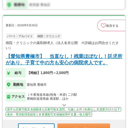
更新日：2026年5月26日
保存する
パート・アルバイト
病院・クリニック
病院・クリニックの薬剤師求人（法人名非公開 ※詳細はお問合せくださ
い）
【愛知県豊橋市】 当直なし！残業ほぼなし！託児所
があり、子育て中の方も安心の病院求人です。
給与
【時給】1,800円～2,500円
勤務地
愛知県 豊橋市
ＪＲ東海道本線(熱海－米原) 二川駅
アクセス
豊橋鉄道渥美線 南栄駅…ほか
新卒も応募可能
未経験者も応募可能
原則、引越しを伴う転勤なし
残業月10ｈ以下
産休・育休取得実績有り
車通勤可
積極採用中
夏～秋入職可