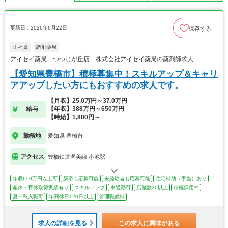
更新日：2026年6月22日
保存する
正社員
調剤薬局
アイセイ薬局 つつじが丘店 株式会社アイセイ薬局の薬剤師求人
【愛知県豊橋市】積極募集中！スキルアップ＆キャリ
アアップしたい方にもおすすめの求人です。
【月収】25.0万円～37.0万円
給与
【年収】388万円～650万円
【時給】1,800円～
勤務地
愛知県 豊橋市
アクセス
豊橋鉄道渥美線 小池駅
年収650万円以上可
新卒も応募可能
未経験者も応募可能
住宅補助（手当）あり
産休・育休取得実績有り
スキルアップ
車通勤可
店舗数30以上
積極採用中
夏～秋入職可
年間休日120日以上
管理職候補
求人の詳細を見る
この求人に興味がある