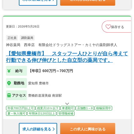
更新日：2026年5月26日
保存する
正社員
調剤薬局
神谷薬局 西幸店 有限会社ドラッグストアー・カミヤの薬剤師求人
【愛知県豊橋市】 スタッフ一人ひとりが自ら考えて
行動できる伸び伸びとした自立型の薬局です。
給与
【年収】600万円～700万円
勤務地
愛知県 豊橋市
アクセス
豊橋鉄道渥美線 南栄駅
年収700万円以上可
残業月10ｈ以下
車通勤可
店舗数1～9
積極採用中
夏～秋入職可
年間休日120日以上
管理職候補
求人の詳細を見る
この求人に興味がある