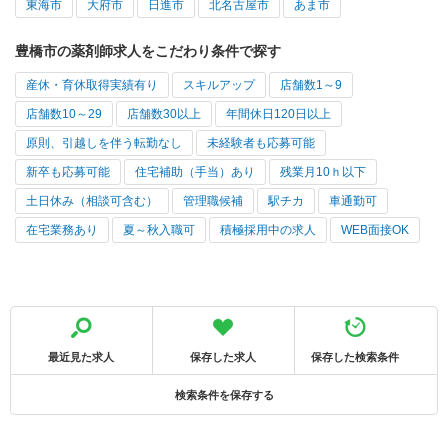
東海市
大府市
日進市
北名古屋市
あま市
豊橋市の薬剤師求人をこだわり条件で探す
産休・育休取得実績有り
スキルアップ
店舗数1～9
店舗数10～29
店舗数30以上
年間休日120日以上
原則、引越しを伴う転勤なし
未経験者も応募可能
新卒も応募可能
住宅補助（手当）あり
残業月10ｈ以下
土日休み（相談可含む）
管理職候補
駅チカ
車通勤可
在宅業務あり
夏～秋入職可
積極採用中の求人
WEB面接OK
最近見た求人
保存した求人
保存した検索条件
検索条件を保存する