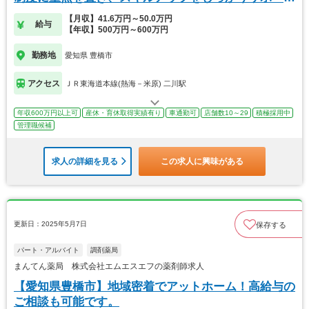
ト！
【月収】41.6万円～50.0万円
給与
【年収】500万円～600万円
勤務地
愛知県 豊橋市
アクセス
ＪＲ東海道本線(熱海－米原) 二川駅
年収600万円以上可
産休・育休取得実績有り
車通勤可
店舗数10～29
積極採用中
管理職候補
求人の詳細を見る
この求人に興味がある
更新日：2025年5月7日
保存する
パート・アルバイト
調剤薬局
まんてん薬局 株式会社エムエスエフの薬剤師求人
【愛知県豊橋市】地域密着でアットホーム！高給与の
ご相談も可能です。