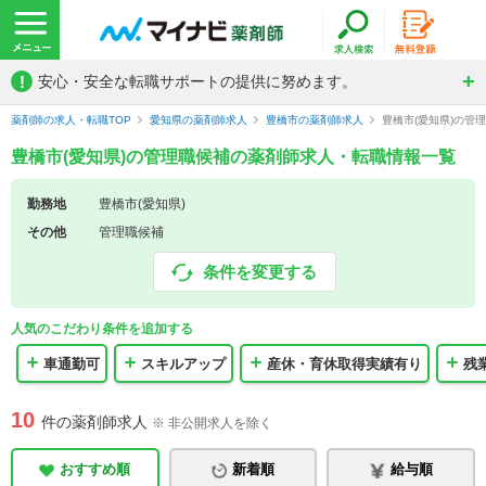
!
安心・安全な転職サポートの提供に努めます。
薬剤師の求人・転職TOP
愛知県の薬剤師求人
豊橋市の薬剤師求人
豊橋市(愛知県)の管
豊橋市(愛知県)の管理職候補の薬剤師求人・転職情報一覧
勤務地
豊橋市(愛知県)
その他
管理職候補
条件を変更する
人気のこだわり条件を追加する
車通勤可
スキルアップ
産休・育休取得実績有り
残
10
件の薬剤師求人
※ 非公開求人を除く
おすすめ順
新着順
給与順