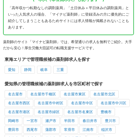
「高年収かつ転勤なしの調剤薬局」「土日休み＋平日休みの調剤薬局」と
いった人気求人の場合、「マイナビ薬剤師」に登録済みの方に優先的にご
紹介してしまうこともあるためサイトには求人情報が掲載されないことも
あります。
薬剤師のサイト「マイナビ薬剤師」では、希望通りの求人を無料でご紹介。大手
だから安心！厚生労働大臣認可の転職支援サービスです。
東海エリアで管理職候補の薬剤師求人を探す
愛知
静岡
岐阜
三重
愛知県の管理職候補の薬剤師求人を市区町村で探す
名古屋市
名古屋市千種区
名古屋市東区
名古屋市北区
名古屋市西区
名古屋市中村区
名古屋市中区
名古屋市中川区
名古屋市港区
名古屋市緑区
名古屋市名東区
豊橋市
岡崎市
一宮市
瀬戸市
半田市
春日井市
豊川市
豊田市
西尾市
蒲郡市
常滑市
江南市
稲沢市