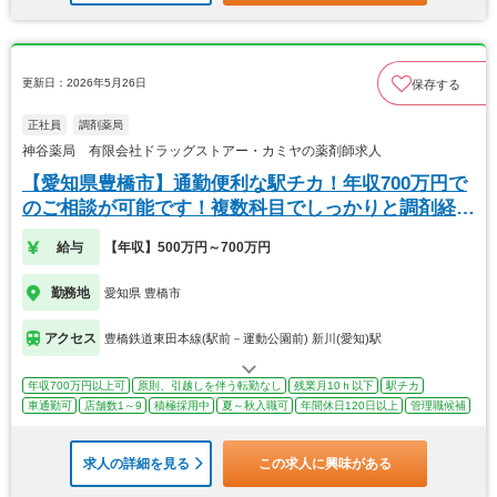
更新日：2026年5月26日
保存する
正社員
調剤薬局
神谷薬局 有限会社ドラッグストアー・カミヤの薬剤師求人
【愛知県豊橋市】通勤便利な駅チカ！年収700万円で
のご相談が可能です！複数科目でしっかりと調剤経験
を
給与
【年収】500万円～700万円
勤務地
愛知県 豊橋市
アクセス
豊橋鉄道東田本線(駅前－運動公園前) 新川(愛知)駅
年収700万円以上可
原則、引越しを伴う転勤なし
残業月10ｈ以下
駅チカ
車通勤可
店舗数1～9
積極採用中
夏～秋入職可
年間休日120日以上
管理職候補
求人の詳細を見る
この求人に興味がある