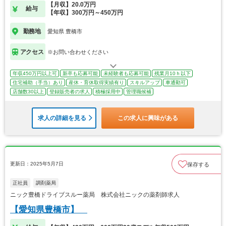
【月収】20.0万円
給与
【年収】300万円～450万円
勤務地
愛知県 豊橋市
アクセス
※お問い合わせください
年収450万円以上可
新卒も応募可能
未経験者も応募可能
残業月10ｈ以下
住宅補助（手当）あり
産休・育休取得実績有り
スキルアップ
車通勤可
店舗数30以上
登録販売者の求人
積極採用中
管理職候補
求人の詳細を見る
この求人に興味がある
更新日：2025年5月7日
保存する
正社員
調剤薬局
ニック豊橋ドライブスルー薬局 株式会社ニックの薬剤師求人
【愛知県豊橋市】