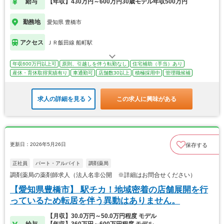
給与
【年収】430万円～600万円30歳モデル年収500万円
勤務地
愛知県 豊橋市
アクセス
ＪＲ飯田線 船町駅
年収600万円以上可
原則、引越しを伴う転勤なし
住宅補助（手当）あり
産休・育休取得実績有り
車通勤可
店舗数30以上
積極採用中
管理職候補
求人の詳細を見る
この求人に興味がある
更新日：2026年5月26日
保存する
正社員
パート・アルバイト
調剤薬局
調剤薬局の薬剤師求人（法人名非公開 ※詳細はお問合せください）
【愛知県豊橋市】 駅チカ！地域密着の店舗展開を行
っているため転居を伴う異動はありません。
【月収】30.0万円～50.0万円程度 モデル