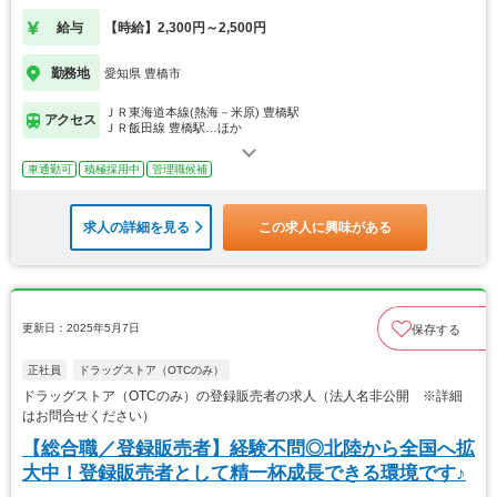
給与
【時給】2,300円～2,500円
勤務地
愛知県 豊橋市
ＪＲ東海道本線(熱海－米原) 豊橋駅
アクセス
ＪＲ飯田線 豊橋駅…ほか
車通勤可
積極採用中
管理職候補
求人の詳細を見る
この求人に興味がある
更新日：2025年5月7日
保存する
正社員
ドラッグストア（OTCのみ）
ドラッグストア（OTCのみ）の登録販売者の求人（法人名非公開 ※詳細
はお問合せください）
【総合職／登録販売者】経験不問◎北陸から全国へ拡
大中！登録販売者として精一杯成長できる環境です♪