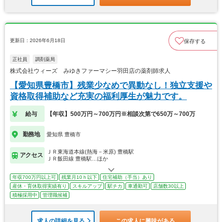
更新日：2026年6月18日
保存する
正社員
調剤薬局
株式会社ウィーズ みゆきファーマシー羽田店の薬剤師求人
【愛知県豊橋市】残業少なめで異動なし！独立支援や
資格取得補助など充実の福利厚生が魅力です。
給与
【年収】500万円～700万円※相談次第で650万～700万
勤務地
愛知県 豊橋市
ＪＲ東海道本線(熱海－米原) 豊橋駅
アクセス
ＪＲ飯田線 豊橋駅…ほか
年収700万円以上可
残業月10ｈ以下
住宅補助（手当）あり
産休・育休取得実績有り
スキルアップ
駅チカ
車通勤可
店舗数30以上
積極採用中
管理職候補
求人の詳細を見る
この求人に興味がある