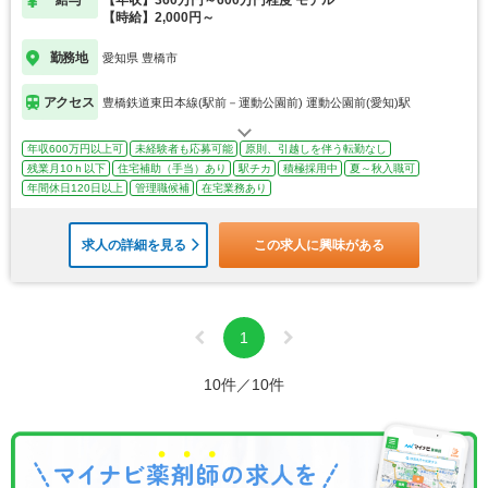
給与
【年収】360万円～600万円程度 モデル
【時給】2,000円～
勤務地
愛知県 豊橋市
アクセス
豊橋鉄道東田本線(駅前－運動公園前) 運動公園前(愛知)駅
年収600万円以上可
未経験者も応募可能
原則、引越しを伴う転勤なし
残業月10ｈ以下
住宅補助（手当）あり
駅チカ
積極採用中
夏～秋入職可
年間休日120日以上
管理職候補
在宅業務あり
求人の詳細を見る
この求人に興味がある
1
10件／10件