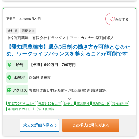
更新日：2025年6月27日
保存する
正社員
調剤薬局
神谷調剤薬局 有限会社ドラッグストアー・カミヤの薬剤師求人
【愛知県豊橋市】週休3日制の働き方が可能となるた
め、ワークライフバランスを整えることが可能です
給与
【年収】600万円～700万円
勤務地
愛知県 豊橋市
アクセス
豊橋鉄道東田本線(駅前－運動公園前) 新川(愛知)駅
年収700万円以上可
残業月10ｈ以下
駅チカ
車通勤可
店舗数1～9
積極採用中
年間休日120日以上
管理職候補
求人の詳細を見る
この求人に興味がある