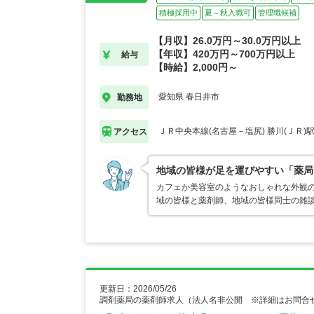
積極採用中
夏～秋入職可
管理職候補
【月収】26.0万円～30.0万円以上
【年収】420万円～700万円以上
給与
【時給】2,000円～
愛知県 春日井市
勤務地
ＪＲ中央本線(名古屋－塩尻) 勝川(ＪＲ)
アクセス
地域の皆様が足を運びやすい「薬局
カフェか美容室のようなおしゃれな外観
域の皆様と薬剤師、地域の皆様同士の雑
更新日：2026/05/26
調剤薬局の薬剤師求人（法人名非公開 ※詳細はお問合