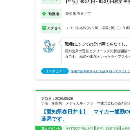
【年収】400万円～650万円程度 モ
愛知県 春日井市
勤務地
ＪＲ中央本線(名古屋－塩尻) 勝川(ＪＲ)
アクセス
職種によっての分け隔てをなくし、
調剤薬局の運営とクリニックの新規開業
力です。 結婚や出産といったライフスタ
インタビュー
職場の薬剤師さんにお話を伺ってきまし
更新日：2026/05/26
アモール薬局 メディカル・ファーマ株式会社の薬剤師
【愛知県春日井市】 マイカー通勤O
薬局です。
注目ポイント
年収700万円以上可
新卒も応募可能
未経