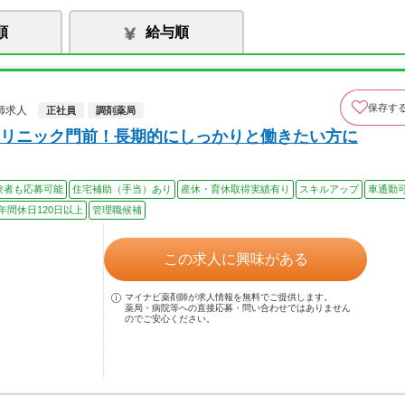
順
給与順
保存す
師求人
正社員
調剤薬局
リニック門前！長期的にしっかりと働きたい方に
験者も応募可能
住宅補助（手当）あり
産休・育休取得実績有り
スキルアップ
車通勤
年間休日120日以上
管理職候補
この求人に興味がある
マイナビ薬剤師が求人情報を無料でご提供します。
薬局・病院等への直接応募・問い合わせではありません
のでご安心ください。