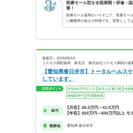
医療モール型を全国展開！研修・認
業！
医療モール薬局のパイオニア、医療モール
に離職率の低さが特徴です。背景として
更新日：2026/06/18
コスモス調剤薬局 春見店 株式会社コスモス調剤の薬
【愛知県春日井市】トータルヘルスケ
しています。
注目ポイント
年収600万円以上可
新卒も応募可能
未経
積極採用中
管理職候補
【月収】26.0万円～41.0万円
給与
【年収】500万円～600万円以上 モ
愛知県 春日井市
勤務地