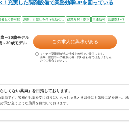
K！充実した調剤設備で業務効率UPを図っている
験者も応募可能
原則、引越しを伴う転勤なし
残業月10ｈ以下
車通勤可
店舗数1～9
24歳～30歳モデル
この求人に興味がある
4歳～30歳モデル
マイナビ薬剤師が求人情報を無料でご提供します。
薬局・病院等への直接応募・問い合わせではありません
のでご安心ください。
駅
らしくない薬局」を目指しております。
の薬局です。皆様がお薬を受け取りにいらっしゃるとき以外にも気軽に足を運べ、地
談が飛び交うような薬局を目指しております。