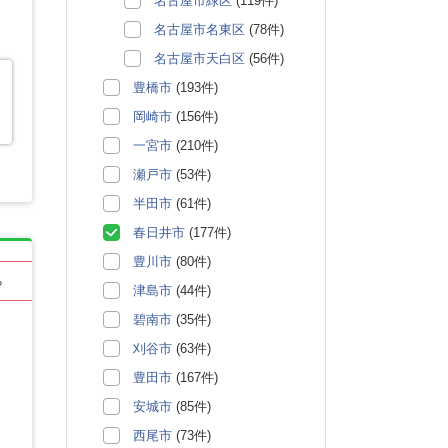
名古屋市緑区
(119件)
名古屋市名東区
(78件)
名古屋市天白区
(56件)
豊橋市
(193件)
岡崎市
(156件)
一宮市
(210件)
瀬戸市
(53件)
半田市
(61件)
春日井市
(177件)
豊川市
(80件)
る
津島市
(44件)
碧南市
(35件)
刈谷市
(63件)
豊田市
(167件)
安城市
(85件)
西尾市
(73件)