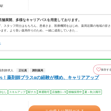
)駅
0店舗展開、多様なキャリアパスを用意しております。
げ、スタッフ同士はもちろん、患者さま、医療機関をはじめ、薬局近隣の地域の皆さ
います。より良い薬局作りのため、一緒に成長していきた…
た
保存す
薬剤師求人
正社員
調剤薬局
0%！薬剤師プラスαの経験が積め、キャリアアップ
勤なし
スキルアップ
駅チカ
車通勤可
店舗数1～9
積極採用中
夏～秋入職可