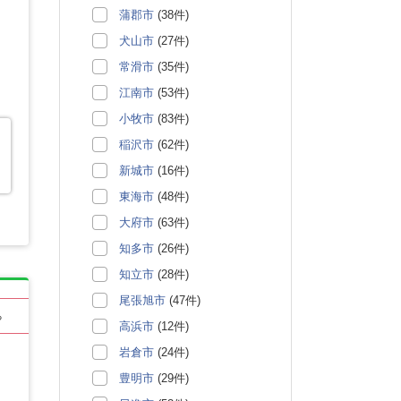
蒲郡市
(38件)
犬山市
(27件)
常滑市
(35件)
江南市
(53件)
小牧市
(83件)
稲沢市
(62件)
新城市
(16件)
東海市
(48件)
大府市
(63件)
知多市
(26件)
知立市
(28件)
尾張旭市
(47件)
る
高浜市
(12件)
岩倉市
(24件)
豊明市
(29件)