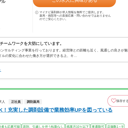
この求人に興味がある
デル
マイナビ薬剤師が求人情報を無料でご提供します。
薬局・病院等への直接応募・問い合わせではありません
のでご安心ください。
駅
チームワークを大切にしています。
コンサルティング事業を行っております。経営陣との距離も近く、風通しの良さが魅
イルの変化に合わせた働き方が選択できる上、キ…
た
保存す
求人
正社員
調剤薬局
K！充実した調剤設備で業務効率UPを図っている
験者も応募可能
原則、引越しを伴う転勤なし
残業月10ｈ以下
車通勤可
店舗数1～9