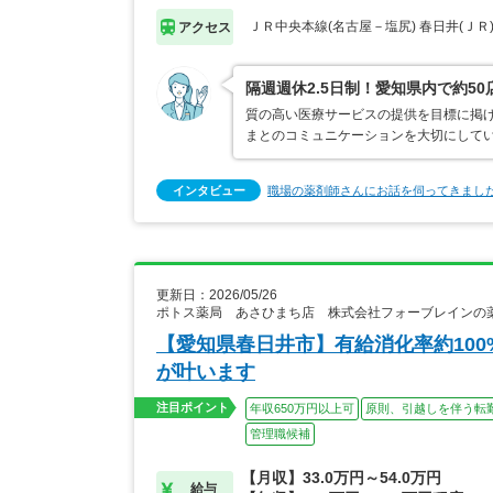
ＪＲ中央本線(名古屋－塩尻) 春日井(ＪＲ
アクセス
隔週週休2.5日制！愛知県内で約5
質の高い医療サービスの提供を目標に掲
まとのコミュニケーションを大切にして
インタビュー
職場の薬剤師さんにお話を伺ってきまし
更新日：2026/05/26
ポトス薬局 あさひまち店 株式会社フォーブレインの
【愛知県春日井市】有給消化率約10
が叶います
注目ポイント
年収650万円以上可
原則、引越しを伴う転
管理職候補
【月収】33.0万円～54.0万円
給与