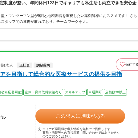
定制度が整い、年間休日123日でキャリアも私生活も両立できる安心企
型・マンツーマン型が9割と地域密着を重視したい薬剤師様におススメです！ さら
はスタッフ間の連携が取れており、チームワークを大…
保存す
剤師求人
正社員
調剤薬局
アを目指して総合的な医療サービスの提供を目指
験者も応募可能
産休・育休取得実績有り
スキルアップ
車通勤可
店舗数30以上
この求人に興味がある
デル
マイナビ薬剤師が求人情報を無料でご提供します。
薬局・病院等への直接応募・問い合わせではありません
のでご安心ください。