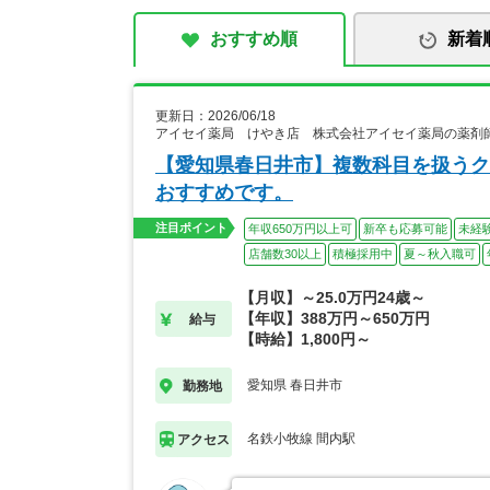
おすすめ順
新着
更新日：2026/06/18
アイセイ薬局 けやき店 株式会社アイセイ薬局の薬剤
【愛知県春日井市】複数科目を扱うク
おすすめです。
注目ポイント
年収650万円以上可
新卒も応募可能
未経
店舗数30以上
積極採用中
夏～秋入職可
【月収】～25.0万円24歳～
【年収】388万円～650万円
給与
【時給】1,800円～
愛知県 春日井市
勤務地
名鉄小牧線 間内駅
アクセス