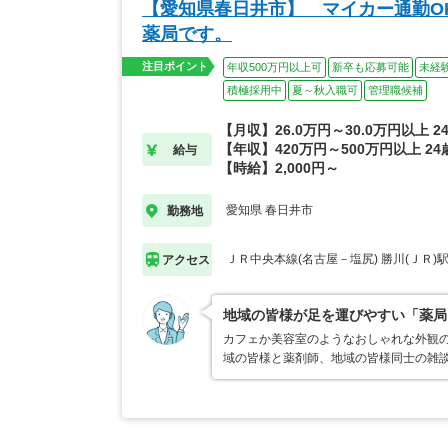
【愛知県春日井市】 マイカー通勤O
薬局です。
注目ポイント
年収500万円以上可
新卒も応募可能
未経
積極採用中
夏～秋入職可
管理職候補
【月収】26.0万円～30.0万円以上 
【年収】420万円～500万円以上 2
給与
【時給】2,000円～
愛知県 春日井市
勤務地
ＪＲ中央本線(名古屋－塩尻) 勝川(ＪＲ)
アクセス
地域の皆様が足を運びやすい「薬局
カフェか美容室のようなおしゃれな外観
域の皆様と薬剤師、地域の皆様同士の雑