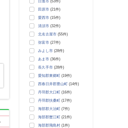
日進市
(53件)
田原市
(21件)
愛西市
(15件)
清須市
(32件)
北名古屋市
(55件)
弥富市
(27件)
みよし市
(28件)
あま市
(36件)
長久手市
(28件)
愛知郡東郷町
(19件)
西春日井郡豊山町
(14件)
丹羽郡大口町
(16件)
丹羽郡扶桑町
(17件)
海部郡大治町
(7件)
海部郡蟹江町
(21件)
る
海部郡飛島村
(1件)