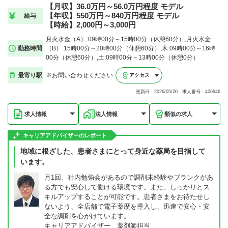
【月収】36.0万円～56.0万円程度 モデル
【年収】550万円～840万円程度 モデル
給与
【時給】2,000円～3,000円
月火水金（A）:09時00分～15時00分（休憩60分）,月火水金
勤務時間
（B）:15時00分～20時00分（休憩60分）,木:09時00分～16時
00分（休憩60分）,土:09時00分～13時00分（休憩0分）
最寄り駅
※お問い合わせください
アクセス
更新日：2026/05/20 求人番号：406946
求人情報
法人情報
類似の求人
キャリアアドバイザーのレポート
地域に根ざした、患者さまにとって身近な薬局を目指して
います。
月1回、社内勉強会があるので調剤未経験やブランクがあ
る方でも安心して働ける環境です。また、しっかりとス
キルアップすることが可能です。患者さまをお待たせし
ないよう、全店舗で電子薬歴を導入し、迅速で安心・安
全な調剤を心がけています。
キャリアアドバイザー 薬剤師担当