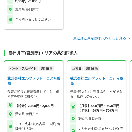
2,000円～3,000円
愛知県 春日井市
※お問い合わせください
最近見た薬剤師求人をもっと見る
春日井市(愛知県)エリアの薬剤師求人
パート・アルバイト
調剤薬局
正社員
調剤薬局
株式会社エルブラット ことら薬
株式会社エルブラット ことら薬
局
局
代表取締役も現場勤務しており、働
患者様1人1人に寄り添うことができ
き方を柔軟に相談が…
る、風通しの良い…
【時給】2,100円～3,000円
【月収】32.0万円～50.0万円
【年収】450万円～700万円
愛知県 春日井市
愛知県 春日井市
ＪＲ中央本線(名古屋－塩尻) 春
日井(ＪＲ)駅
ＪＲ中央本線(名古屋－塩尻) 春