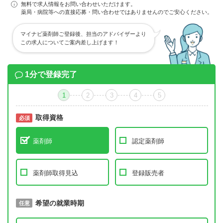
無料で求人情報をお問い合わせいただけます。
薬局・病院等への直接応募・問い合わせではありませんのでご安心ください。
マイナビ薬剤師ご登録後、担当のアドバイザーより
この求人についてご案内差し上げます！
1分で登録完了
1
2
3
4
5
取得資格
必須
必須
薬剤師
認定薬剤師
薬剤師取得見込
登録販売者
取得予定年
希望の就業時期
必須
任意