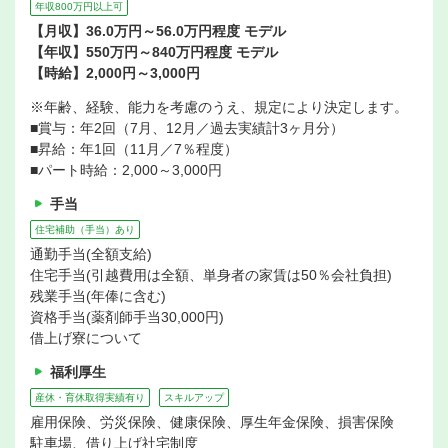
年収800万円以上可
【月収】36.0万円～56.0万円程度 モデル
【年収】550万円～840万円程度 モデル
【時給】2,000円～3,000円
※年齢、経験、能力を考慮のうえ、規定により決定します。
■賞与：年2回（7月、12月／過去実績計3ヶ月分）
■昇給：年1回（11月／7％程度）
■パート時給：2,000～3,000円
手当
住宅補助（手当）あり
通勤手当(全額支給)
住宅手当(引越費用は全額、単身者の家賃は50％会社負担)
残業手当(年俸に含む)
資格手当(薬剤師手当30,000円)
借上げ寮について
福利厚生
産休・育休取得実績有り
スキルアップ
雇用保険、労災保険、健康保険、厚生年金保険、損害保険
駐車場、借り上げ社宅制度