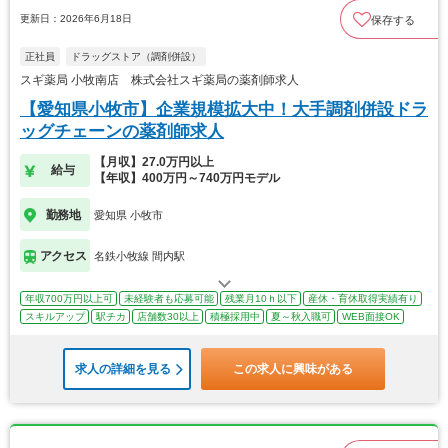
更新日：2026年6月18日
保存する
正社員
ドラッグストア（調剤併設）
スギ薬局 小牧南店 株式会社スギ薬局の薬剤師求人
【愛知県小牧市】企業規模拡大中！大手調剤併設ドラ
ッグチェーンの薬剤師求人
【月収】27.0万円以上
給与
【年収】400万円～740万円モデル
勤務地
愛知県 小牧市
アクセス
名鉄小牧線 間内駅
年収700万円以上可
未経験者も応募可能
残業月10ｈ以下
産休・育休取得実績有り
スキルアップ
駅チカ
店舗数30以上
積極採用中
夏～秋入職可
WEB面接OK
求人の詳細を見る
この求人に興味がある