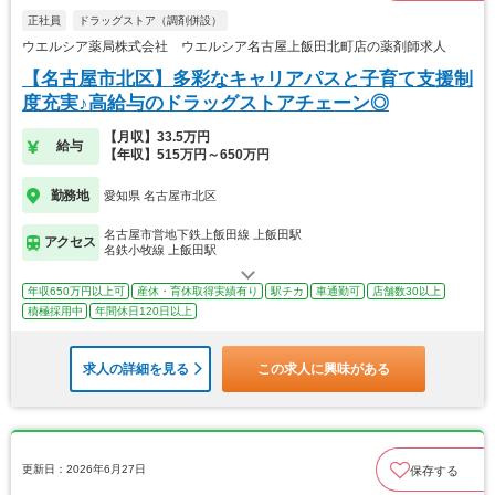
正社員
ドラッグストア（調剤併設）
ウエルシア薬局株式会社 ウエルシア名古屋上飯田北町店の薬剤師求人
【名古屋市北区】多彩なキャリアパスと子育て支援制
度充実♪高給与のドラッグストアチェーン◎
【月収】33.5万円
給与
【年収】515万円～650万円
勤務地
愛知県 名古屋市北区
名古屋市営地下鉄上飯田線 上飯田駅
アクセス
名鉄小牧線 上飯田駅
年収650万円以上可
産休・育休取得実績有り
駅チカ
車通勤可
店舗数30以上
積極採用中
年間休日120日以上
求人の詳細を見る
この求人に興味がある
更新日：2026年6月27日
保存する