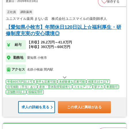
更新日：2026年6月18日
保存する
正社員
調剤薬局
ユニスマイル薬局 まない店 株式会社ユニスマイルの薬剤師求人
【愛知県小牧市】年間休日120日以上☆福利厚生・研
修制度充実の安心環境◎
【月収】26.2万円～41.0万円
給与
【年収】393万円～600万円
勤務地
愛知県 小牧市
アクセス
名鉄小牧線 間内駅
年収600万円以上可
新卒も応募可能
未経験者も応募可能
残業月10ｈ以下
住宅補助（手当）あり
産休・育休取得実績有り
スキルアップ
駅チカ
車通勤可
店舗数30以上
積極採用中
求人の詳細を見る
この求人に興味がある