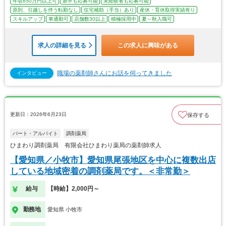
年収650万円以上可
新卒も応募可能
未経験者も応募可能
原則、引越しを伴う転勤なし
住宅補助（手当）あり
産休・育休取得実績有り
スキルアップ
車通勤可
店舗数30以上
積極採用中
夏～秋入職可
求人の詳細を見る
この求人に興味がある
職場の薬剤師さんにお話を伺ってきました
インタビュー
更新日：2026年6月23日
保存する
パート・アルバイト
調剤薬局
ひまわり調剤薬局 有限会社ひまわり薬局の薬剤師求人
【愛知県／小牧市】愛知県尾張地区を中心に複数出店
している地域密着の調剤薬局です。＜非常勤＞
給与
【時給】2,000円～
勤務地
愛知県 小牧市