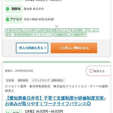
勤務地
愛知県 春日井市
アクセス
名鉄小牧線 味美(名鉄)駅
年収650万円以上可
新卒も応募可能
残業月10ｈ以下
住宅補助（手当）あり
産休・育休取得実績有り
スキルアップ
店舗数30以上
積極採用中
求人の詳細を見る
この求人に興味がある
更新日：2026年6月18日
保存する
正社員
調剤薬局
ドラッグストア（調剤併設）
クリエイト薬局 春日井鳥居松店 株式会社クリエイトエス・ディーの薬剤
師求人
【愛知県春日井市】子育て支援制度や研修制度充実♪
お休みが取りやすくワークライフバランス◎
【月収】34.5万円～50.0万円