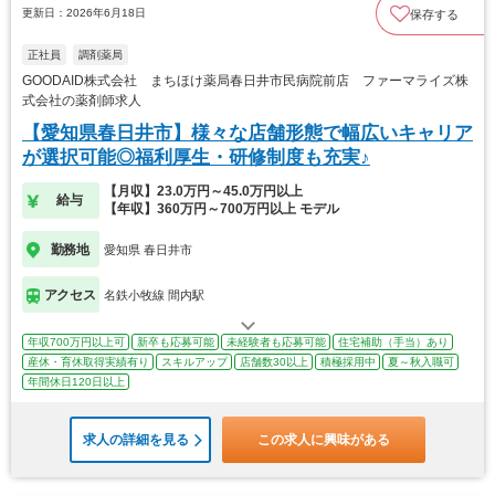
更新日：2026年6月18日
保存する
正社員
調剤薬局
GOODAID株式会社 まちほけ薬局春日井市民病院前店 ファーマライズ株
式会社の薬剤師求人
【愛知県春日井市】様々な店舗形態で幅広いキャリア
が選択可能◎福利厚生・研修制度も充実♪
【月収】23.0万円～45.0万円以上
給与
【年収】360万円～700万円以上 モデル
勤務地
愛知県 春日井市
アクセス
名鉄小牧線 間内駅
年収700万円以上可
新卒も応募可能
未経験者も応募可能
住宅補助（手当）あり
産休・育休取得実績有り
スキルアップ
店舗数30以上
積極採用中
夏～秋入職可
年間休日120日以上
求人の詳細を見る
この求人に興味がある