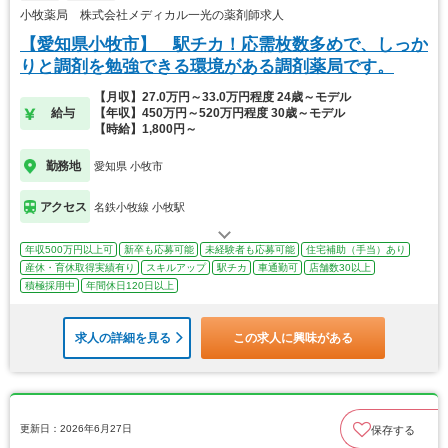
小牧薬局 株式会社メディカル一光の薬剤師求人
【愛知県小牧市】 駅チカ！応需枚数多めで、しっか
りと調剤を勉強できる環境がある調剤薬局です。
【月収】27.0万円～33.0万円程度 24歳～モデル
給与
【年収】450万円～520万円程度 30歳～モデル
【時給】1,800円～
勤務地
愛知県 小牧市
アクセス
名鉄小牧線 小牧駅
年収500万円以上可
新卒も応募可能
未経験者も応募可能
住宅補助（手当）あり
産休・育休取得実績有り
スキルアップ
駅チカ
車通勤可
店舗数30以上
積極採用中
年間休日120日以上
求人の詳細を見る
この求人に興味がある
更新日：2026年6月27日
保存する