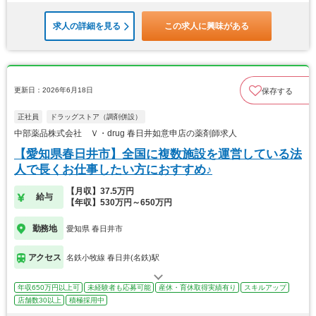
求人の詳細を見る
この求人に興味がある
更新日：2026年6月18日
保存する
正社員
ドラッグストア（調剤併設）
中部薬品株式会社 Ｖ・drug 春日井如意申店の薬剤師求人
【愛知県春日井市】全国に複数施設を運営している法
人で長くお仕事したい方におすすめ♪
【月収】37.5万円
給与
【年収】530万円～650万円
勤務地
愛知県 春日井市
アクセス
名鉄小牧線 春日井(名鉄)駅
年収650万円以上可
未経験者も応募可能
産休・育休取得実績有り
スキルアップ
店舗数30以上
積極採用中