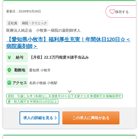
更新日：2026年5月26日
保存する
正社員
病院・クリニック
医療法人純正会 小牧第一病院の薬剤師求人
【愛知県小牧市】福利厚生充実！年間休日120日☆＜
病院薬剤師＞
給与
【月収】22.3万円程度※諸手当込み
勤務地
愛知県 小牧市
アクセス
名鉄小牧線 小牧駅
原則、引越しを伴う転勤なし
残業月10ｈ以下
駅チカ
車通勤可
積極採用中
夏～秋入職可
年間休日120日以上
求人の詳細を見る
この求人に興味がある