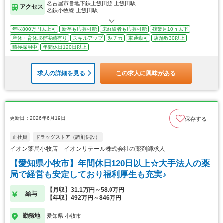
名古屋市営地下鉄上飯田線 上飯田駅
アクセス
名鉄小牧線 上飯田駅
年収800万円以上可
新卒も応募可能
未経験者も応募可能
残業月10ｈ以下
産休・育休取得実績有り
スキルアップ
駅チカ
車通勤可
店舗数30以上
積極採用中
年間休日120日以上
求人の詳細を見る
この求人に興味がある
更新日：2026年6月19日
保存する
正社員
ドラッグストア（調剤併設）
イオン薬局小牧店 イオンリテール株式会社の薬剤師求人
【愛知県小牧市】年間休日120日以上☆大手法人の薬
局で経営も安定しており福利厚生も充実♪
【月収】31.1万円～58.0万円
給与
【年収】492万円～846万円
勤務地
愛知県 小牧市