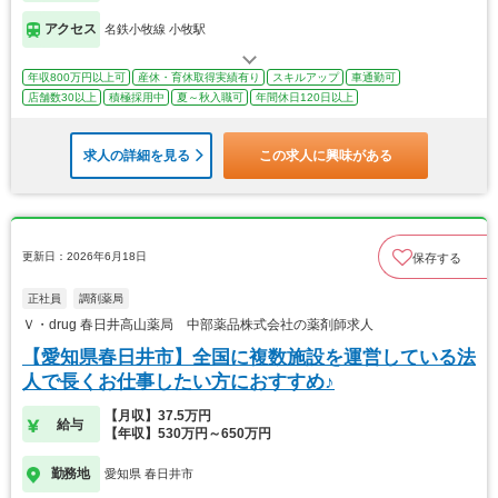
アクセス
名鉄小牧線 小牧駅
年収800万円以上可
産休・育休取得実績有り
スキルアップ
車通勤可
店舗数30以上
積極採用中
夏～秋入職可
年間休日120日以上
求人の詳細を見る
この求人に興味がある
更新日：2026年6月18日
保存する
正社員
調剤薬局
Ｖ・drug 春日井高山薬局 中部薬品株式会社の薬剤師求人
【愛知県春日井市】全国に複数施設を運営している法
人で長くお仕事したい方におすすめ♪
【月収】37.5万円
給与
【年収】530万円～650万円
勤務地
愛知県 春日井市