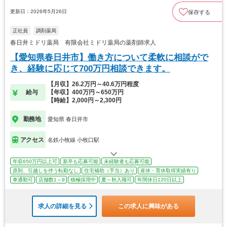
更新日：2026年5月26日
保存する
正社員
調剤薬局
春日井ミドリ薬局 有限会社ミドリ薬局の薬剤師求人
【愛知県春日井市】働き方について柔軟に相談がで
き、経験に応じて700万円相談できます。
【月収】26.2万円～40.6万円程度
給与
【年収】400万円～650万円
【時給】2,000円～2,300円
勤務地
愛知県 春日井市
アクセス
名鉄小牧線 小牧口駅
年収650万円以上可
新卒も応募可能
未経験者も応募可能
原則、引越しを伴う転勤なし
住宅補助（手当）あり
産休・育休取得実績有り
車通勤可
店舗数1～9
積極採用中
夏～秋入職可
年間休日120日以上
求人の詳細を見る
この求人に興味がある