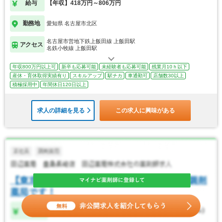
給与
【年収】418万円～806万円
勤務地
愛知県 名古屋市北区
名古屋市営地下鉄上飯田線 上飯田駅
アクセス
名鉄小牧線 上飯田駅
年収800万円以上可
新卒も応募可能
未経験者も応募可能
残業月10ｈ以下
産休・育休取得実績有り
スキルアップ
駅チカ
車通勤可
店舗数30以上
積極採用中
年間休日120日以上
求人の詳細を見る
この求人に興味がある