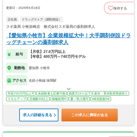
更新日：2026年6月18日
保存する
正社員
ドラッグストア（調剤併設）
スギ薬局 小牧岩崎店 株式会社スギ薬局の薬剤師求人
【愛知県小牧市】企業規模拡大中！大手調剤併設ドラ
ッグチェーンの薬剤師求人
【月収】27.0万円以上
給与
【年収】400万円～740万円モデル
勤務地
愛知県 小牧市
アクセス
名鉄小牧線 味岡駅
年収700万円以上可
未経験者も応募可能
残業月10ｈ以下
産休・育休取得実績有り
スキルアップ
店舗数30以上
積極採用中
夏～秋入職可
WEB面接OK
求人の詳細を見る
この求人に興味がある