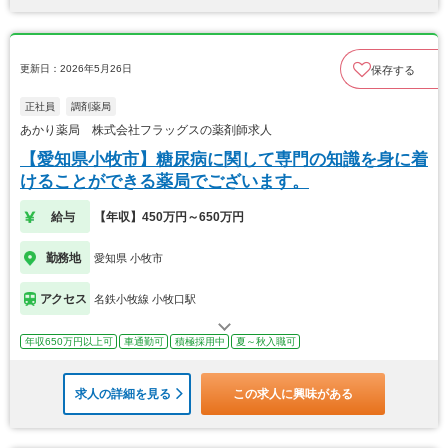
更新日：2026年5月26日
保存する
正社員
調剤薬局
あかり薬局 株式会社フラッグスの薬剤師求人
【愛知県小牧市】糖尿病に関して専門の知識を身に着
けることができる薬局でございます。
給与
【年収】450万円～650万円
勤務地
愛知県 小牧市
アクセス
名鉄小牧線 小牧口駅
年収650万円以上可
車通勤可
積極採用中
夏～秋入職可
求人の詳細を見る
この求人に興味がある