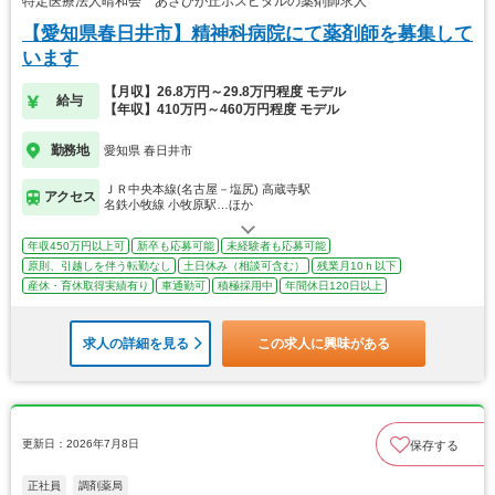
特定医療法人晴和会 あさひが丘ホスピタルの薬剤師求人
【愛知県春日井市】精神科病院にて薬剤師を募集して
います
【月収】26.8万円～29.8万円程度 モデル
給与
【年収】410万円～460万円程度 モデル
勤務地
愛知県 春日井市
ＪＲ中央本線(名古屋－塩尻) 高蔵寺駅
アクセス
名鉄小牧線 小牧原駅…ほか
年収450万円以上可
新卒も応募可能
未経験者も応募可能
原則、引越しを伴う転勤なし
土日休み（相談可含む）
残業月10ｈ以下
産休・育休取得実績有り
車通勤可
積極採用中
年間休日120日以上
求人の詳細を見る
この求人に興味がある
更新日：2026年7月8日
保存する
正社員
調剤薬局