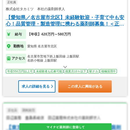
正社員
株式会社タカミツ 本社の薬剤師求人
【愛知県／名古屋市北区】未経験歓迎・子育て中も安
心！品質管理・製造管理に携わる薬剤師募集！＜正社
員＞
給与
【年収】420万円～580万円
勤務地
愛知県 名古屋市北区
名古屋市営地下鉄上飯田線 上飯田駅
アクセス
名鉄小牧線 上飯田駅
年収550万円以上可
未経験者も応募可能
残業月10ｈ以下
駅チカ
積極採用中
求人の詳細を見る
この求人に興味がある