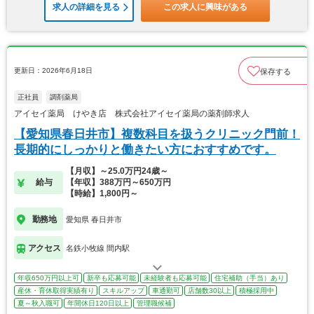
求人の詳細を見る
この求人に興味がある
更新日：2026年6月18日
保存する
正社員
調剤薬局
アイセイ薬局 けやき店 株式会社アイセイ薬局の薬剤師求人
【愛知県春日井市】複数科目を扱うクリニック門前！
長期的にしっかりと働きたい方におすすめです。
【月収】～25.0万円24歳～
給与
【年収】388万円～650万円
【時給】1,800円～
勤務地
愛知県 春日井市
アクセス
名鉄小牧線 間内駅
年収650万円以上可
新卒も応募可能
未経験者も応募可能
住宅補助（手当）あり
産休・育休取得実績有り
スキルアップ
車通勤可
店舗数30以上
積極採用中
夏～秋入職可
年間休日120日以上
管理職候補