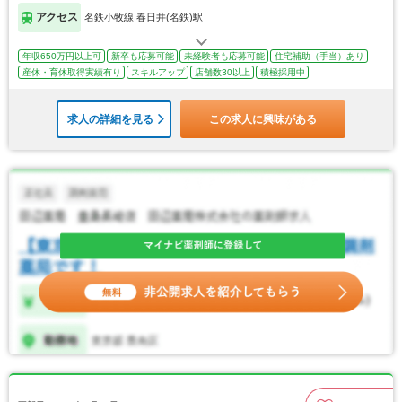
アクセス
名鉄小牧線 春日井(名鉄)駅
年収650万円以上可
新卒も応募可能
未経験者も応募可能
住宅補助（手当）あり
産休・育休取得実績有り
スキルアップ
店舗数30以上
積極採用中
求人の詳細を見る
この求人に興味がある