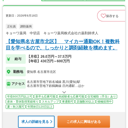
更新日：2026年6月18日
保存する
正社員
調剤薬局
キョーワ薬局 中切店 キョーワ薬局株式会社の薬剤師求人
【愛知県名古屋市北区】 マイカー通勤OK！複数科
目を学べるので、しっかりと調剤経験を積めます。
【月収】26.0万円～37.5万円
給与
【年収】430万円～600万円
勤務地
愛知県 名古屋市北区
名古屋市営地下鉄名城線 黒川(愛知)駅
アクセス
名古屋市営地下鉄鶴舞線 庄内通駅…ほか
年収600万円以上可
新卒も応募可能
未経験者も応募可能
住宅補助（手当）あり
産休・育休取得実績有り
スキルアップ
車通勤可
店舗数30以上
積極採用中
夏～秋入職可
年間休日120日以上
求人の詳細を見る
この求人に興味がある