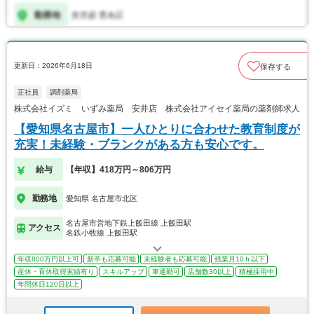
更新日：2026年6月18日
保存する
正社員
調剤薬局
株式会社イズミ いずみ薬局 安井店 株式会社アイセイ薬局の薬剤師求人
【愛知県名古屋市】一人ひとりに合わせた教育制度が
充実！未経験・ブランクがある方も安心です。
給与
【年収】418万円～806万円
勤務地
愛知県 名古屋市北区
名古屋市営地下鉄上飯田線 上飯田駅
アクセス
名鉄小牧線 上飯田駅
年収800万円以上可
新卒も応募可能
未経験者も応募可能
残業月10ｈ以下
産休・育休取得実績有り
スキルアップ
車通勤可
店舗数30以上
積極採用中
年間休日120日以上