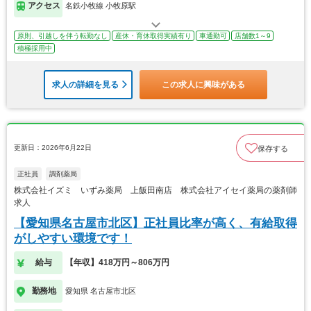
アクセス
名鉄小牧線 小牧原駅
原則、引越しを伴う転勤なし
産休・育休取得実績有り
車通勤可
店舗数1～9
積極採用中
求人の詳細を見る
この求人に興味がある
更新日：2026年6月22日
保存する
正社員
調剤薬局
株式会社イズミ いずみ薬局 上飯田南店 株式会社アイセイ薬局の薬剤師
求人
【愛知県名古屋市北区】正社員比率が高く、有給取得
がしやすい環境です！
給与
【年収】418万円～806万円
勤務地
愛知県 名古屋市北区