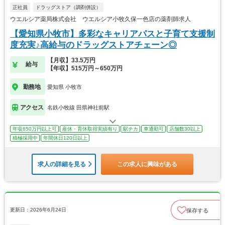
正社員
ドラッグストア（調剤併設）
ウエルシア薬局株式会社 ウエルシア小牧久保一色店の薬剤師求人
【愛知県小牧市】多彩なキャリアパスと子育て支援制
度充実♪高給与のドラッグストアチェーン◎
【月収】33.5万円
給与
【年収】515万円～650万円
勤務地
愛知県 小牧市
アクセス
名鉄小牧線 田県神社前駅
年収650万円以上可
産休・育休取得実績有り
駅チカ
車通勤可
店舗数30以上
積極採用中
年間休日120日以上
求人の詳細を見る
この求人に興味がある
更新日：2026年6月24日
保存する