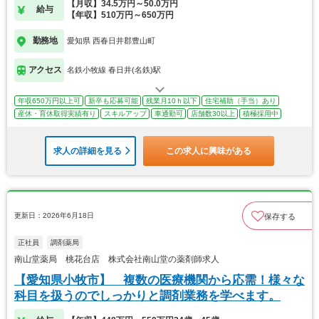
【月収】34.5万円～50.0万円
給与
【年収】510万円～650万円
勤務地
愛知県 西春日井郡豊山町
アクセス
名鉄小牧線 春日井(名鉄)駅
年収650万円以上可
新卒も応募可能
残業月10ｈ以下
住宅補助（手当）あり
産休・育休取得実績有り
スキルアップ
車通勤可
店舗数30以上
積極採用中
求人の詳細を見る
この求人に興味がある
更新日：2026年6月18日
保存する
正社員
調剤薬局
南山堂薬局 桃花台店 株式会社南山堂の薬剤師求人
【愛知県小牧市】 複数の医療機関から応需！様々な
科目を扱うのでしっかりと調剤業務を学べます。