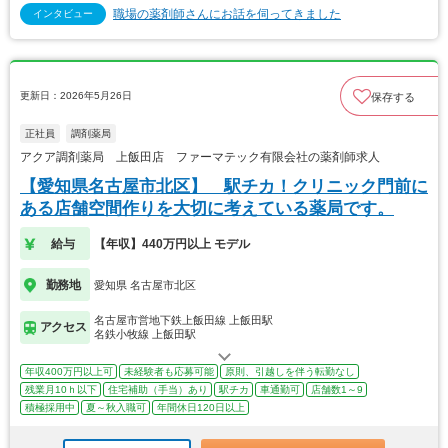
職場の薬剤師さんにお話を伺ってきました
インタビュー
更新日：2026年5月26日
保存する
正社員
調剤薬局
アクア調剤薬局 上飯田店 ファーマテック有限会社の薬剤師求人
【愛知県名古屋市北区】 駅チカ！クリニック門前に
ある店舗空間作りを大切に考えている薬局です。
給与
【年収】440万円以上 モデル
勤務地
愛知県 名古屋市北区
名古屋市営地下鉄上飯田線 上飯田駅
アクセス
名鉄小牧線 上飯田駅
年収400万円以上可
未経験者も応募可能
原則、引越しを伴う転勤なし
残業月10ｈ以下
住宅補助（手当）あり
駅チカ
車通勤可
店舗数1～9
積極採用中
夏～秋入職可
年間休日120日以上