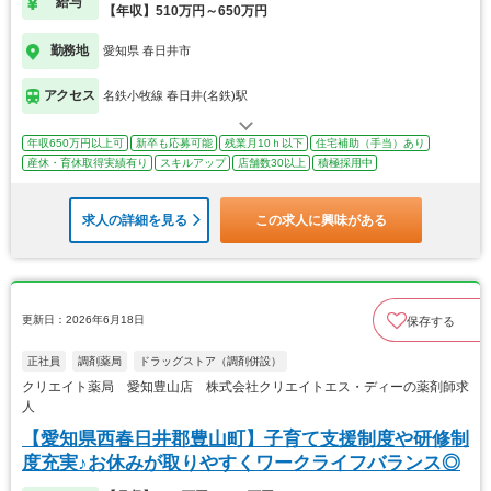
給与
【年収】510万円～650万円
勤務地
愛知県 春日井市
アクセス
名鉄小牧線 春日井(名鉄)駅
年収650万円以上可
新卒も応募可能
残業月10ｈ以下
住宅補助（手当）あり
産休・育休取得実績有り
スキルアップ
店舗数30以上
積極採用中
求人の詳細を見る
この求人に興味がある
更新日：2026年6月18日
保存する
正社員
調剤薬局
ドラッグストア（調剤併設）
クリエイト薬局 愛知豊山店 株式会社クリエイトエス・ディーの薬剤師求
人
【愛知県西春日井郡豊山町】子育て支援制度や研修制
度充実♪お休みが取りやすくワークライフバランス◎