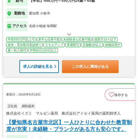
給与
【年収】448万円～550万円24歳～45歳
勤務地
愛知県 小牧市
アクセス
名鉄小牧線 味岡駅
年収550万円以上可
新卒も応募可能
未経験者も応募可能
残業月10ｈ以下
産休・育休取得実績有り
スキルアップ
車通勤可
店舗数30以上
積極採用中
夏～秋入職可
年間休日120日以上
求人の詳細を見る
この求人に興味がある
更新日：2026年6月18日
保存する
正社員
調剤薬局
株式会社イズミ マルゼン薬局 株式会社アイセイ薬局の薬剤師求人
【愛知県名古屋市北区】一人ひとりに合わせた教育制
度が充実！未経験・ブランクがある方も安心です。