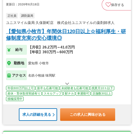
更新日：2026年6月18日
保存する
正社員
調剤薬局
ユニスマイル薬局 久保新町店 株式会社ユニスマイルの薬剤師求人
【愛知県小牧市】年間休日120日以上☆福利厚生・研
修制度充実の安心環境◎
【月収】26.2万円～41.0万円
給与
【年収】393万円～600万円
勤務地
愛知県 小牧市
アクセス
名鉄小牧線 味岡駅
年収600万円以上可
新卒も応募可能
未経験者も応募可能
残業月10ｈ以下
産休・育休取得実績有り
スキルアップ
駅チカ
車通勤可
店舗数30以上
積極採用中
求人の詳細を見る
この求人に興味がある