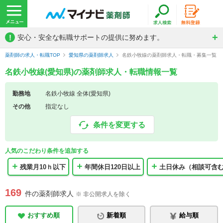
!
安心・安全な転職サポートの提供に努めます。
薬剤師の求人・転職TOP
愛知県の薬剤師求人
名鉄小牧線の薬剤師求人・転職・募集一覧
名鉄小牧線(愛知県)の薬剤師求人・転職情報一覧
勤務地
名鉄小牧線 全体(愛知県)
その他
指定なし
条件を変更する
人気のこだわり条件を追加する
残業月10ｈ以下
年間休日120日以上
土日休み（相談可含
169
件の薬剤師求人
※ 非公開求人を除く
おすすめ順
新着順
給与順