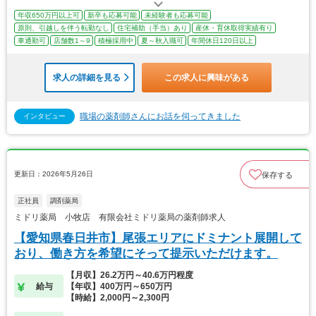
年収650万円以上可
新卒も応募可能
未経験者も応募可能
原則、引越しを伴う転勤なし
住宅補助（手当）あり
産休・育休取得実績有り
車通勤可
店舗数1～9
積極採用中
夏～秋入職可
年間休日120日以上
求人の詳細を見る
この求人に興味がある
職場の薬剤師さんにお話を伺ってきました
インタビュー
更新日：2026年5月26日
保存する
正社員
調剤薬局
ミドリ薬局 小牧店 有限会社ミドリ薬局の薬剤師求人
【愛知県春日井市】尾張エリアにドミナント展開して
おり、働き方を希望にそって提示いただけます。
【月収】26.2万円～40.6万円程度
給与
【年収】400万円～650万円
【時給】2,000円～2,300円