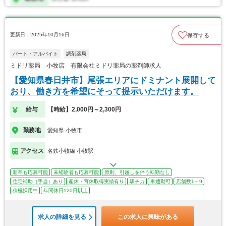
更新日：2025年10月16日
保存する
パート・アルバイト
調剤薬局
ミドリ薬局 小牧店 有限会社ミドリ薬局の薬剤師求人
【愛知県春日井市】尾張エリアにドミナント展開して
おり、働き方を希望にそって提示いただけます。
給与
【時給】2,000円～2,300円
勤務地
愛知県 小牧市
アクセス
名鉄小牧線 小牧駅
新卒も応募可能
未経験者も応募可能
原則、引越しを伴う転勤なし
住宅補助（手当）あり
産休・育休取得実績有り
駅チカ
車通勤可
店舗数1～9
積極採用中
年間休日120日以上
求人の詳細を見る
この求人に興味がある