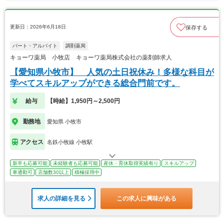
更新日：2026年6月18日
保存する
パート・アルバイト
調剤薬局
キョーワ薬局 小牧店 キョーワ薬局株式会社の薬剤師求人
【愛知県小牧市】 人気の土日祝休み！多様な科目が
学べてスキルアップができる総合門前です。
給与
【時給】1,950円～2,500円
勤務地
愛知県 小牧市
アクセス
名鉄小牧線 小牧駅
新卒も応募可能
未経験者も応募可能
産休・育休取得実績有り
スキルアップ
車通勤可
店舗数30以上
積極採用中
求人の詳細を見る
この求人に興味がある