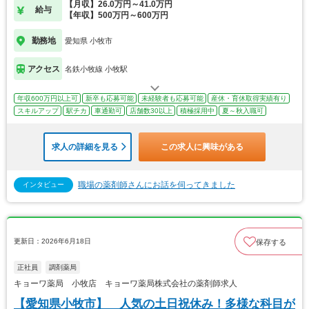
【月収】26.0万円～41.0万円
給与
【年収】500万円～600万円
勤務地
愛知県 小牧市
アクセス
名鉄小牧線 小牧駅
年収600万円以上可
新卒も応募可能
未経験者も応募可能
産休・育休取得実績有り
スキルアップ
駅チカ
車通勤可
店舗数30以上
積極採用中
夏～秋入職可
求人の詳細を見る
この求人に興味がある
職場の薬剤師さんにお話を伺ってきました
インタビュー
更新日：2026年6月18日
保存する
正社員
調剤薬局
キョーワ薬局 小牧店 キョーワ薬局株式会社の薬剤師求人
【愛知県小牧市】 人気の土日祝休み！多様な科目が