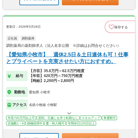
更新日：2026年5月26日
保存する
正社員
調剤薬局
調剤薬局の薬剤師求人（法人名非公開 ※詳細はお問合せください）
【愛知県小牧市】 週休2.5日＆土日連休も可！仕事
とプライベートを充実させたい方におすすめ。
【月収】35.0万円～62.5万円程度
給与
【年収】420万円～750万円程度
【時給】2,200円～2,800円
勤務地
愛知県 小牧市
アクセス
名鉄小牧線 小牧駅
年収700万円以上可
原則、引越しを伴う転勤なし
スキルアップ
車通勤可
店舗数1～9
積極採用中
夏～秋入職可
年間休日120日以上