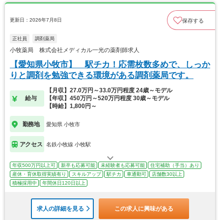
更新日：2026年7月8日
保存する
正社員
調剤薬局
小牧薬局 株式会社メディカル一光の薬剤師求人
【愛知県小牧市】 駅チカ！応需枚数多めで、しっか
りと調剤を勉強できる環境がある調剤薬局です。
【月収】27.0万円～33.0万円程度 24歳～モデル
給与
【年収】450万円～520万円程度 30歳～モデル
【時給】1,800円～
勤務地
愛知県 小牧市
アクセス
名鉄小牧線 小牧駅
年収500万円以上可
新卒も応募可能
未経験者も応募可能
住宅補助（手当）あり
産休・育休取得実績有り
スキルアップ
駅チカ
車通勤可
店舗数30以上
積極採用中
年間休日120日以上
求人の詳細を見る
この求人に興味がある