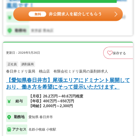
更新日：2026年5月26日
保存する
正社員
調剤薬局
春日井ミドリ薬局 桃山店 有限会社ミドリ薬局の薬剤師求人
【愛知県春日井市】尾張エリアにドミナント展開して
おり、働き方を希望にそって提示いただけます。
【月収】26.2万円～40.6万円程度
給与
【年収】400万円～650万円
【時給】2,000円～2,300円
勤務地
愛知県 春日井市
アクセス
名鉄小牧線 小牧駅