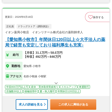
更新日：2026年6月19日
保存する
正社員
ドラッグストア（調剤併設）
イオン薬局小牧店 イオンリテール株式会社の薬剤師求人
【愛知県小牧市】年間休日120日以上☆大手法人の薬
局で経営も安定しており福利厚生も充実♪
【月収】31.1万円～58.0万円
給与
【年収】492万円～846万円
勤務地
愛知県 小牧市
アクセス
名鉄小牧線 小牧駅
年収800万円以上可
産休・育休取得実績有り
スキルアップ
車通勤可
店舗数30以上
積極採用中
夏～秋入職可
年間休日120日以上
求人の詳細を見る
この求人に興味がある