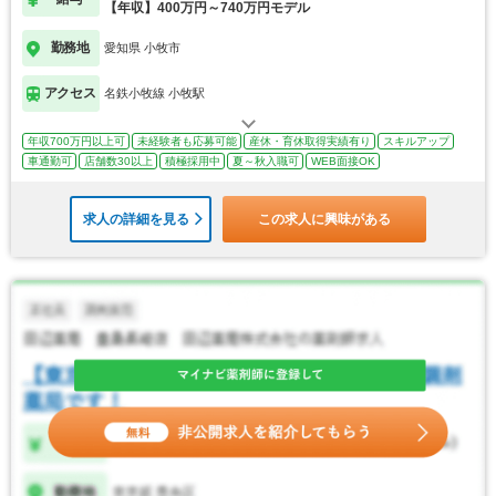
【年収】400万円～740万円モデル
勤務地
愛知県 小牧市
アクセス
名鉄小牧線 小牧駅
年収700万円以上可
未経験者も応募可能
産休・育休取得実績有り
スキルアップ
車通勤可
店舗数30以上
積極採用中
夏～秋入職可
WEB面接OK
求人の詳細を見る
この求人に興味がある