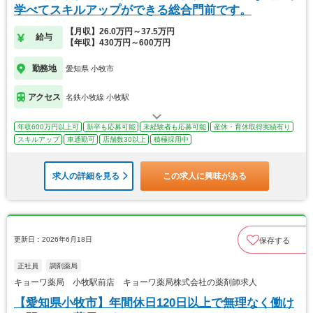
学べてスキルアップができる総合門前です。
【月収】26.0万円～37.5万円
給与
【年収】430万円～600万円
勤務地
愛知県 小牧市
アクセス
名鉄小牧線 小牧駅
年収600万円以上可
新卒も応募可能
未経験者も応募可能
産休・育休取得実績有り
スキルアップ
車通勤可
店舗数30以上
積極採用中
求人の詳細を見る
この求人に興味がある
更新日：2026年6月18日
保存する
正社員
調剤薬局
キョーワ薬局 小牧駅前店 キョーワ薬局株式会社の薬剤師求人
【愛知県小牧市】年間休日120日以上で無理なく働け