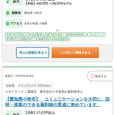
給与
【年収】400万円～740万円モデル
勤務地
愛知県 小牧市
アクセス
名鉄小牧線 小牧駅
年収700万円以上可
未経験者も応募可能
産休・育休取得実績有り
スキルアップ
車通勤可
店舗数30以上
積極採用中
WEB面接OK
求人の詳細を見る
この求人に興味がある
更新日：2026年6月18日
保存する
正社員
ドラッグストア（OTCのみ）
スギドラッグ 二重堀店 株式会社スギ薬局の薬剤師求人
【愛知県小牧市】 コミュニケーションを大切に、説
明・提案のできる薬剤師の育成に努めています。
【月収】27.0万円以上
給与