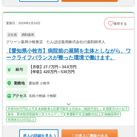
更新日：2026年2月10日
保存する
正社員
調剤薬局
グリーン薬局小牧東店 たんぽぽ薬局株式会社の薬剤師求人
【愛知県小牧市】病院前の展開を主体としながら、ワ
ークライフバランスが整った環境で働けます。
【月収】27.7万円～34.0万円
給与
【年収】420万円～530万円
勤務地
愛知県 小牧市
アクセス
名鉄小牧線 小牧駅
年収500万円以上可
未経験者も応募可能
土日休み（相談可含む）
残業月10ｈ以下
産休・育休取得実績有り
スキルアップ
車通勤可
店舗数30以上
積極採用中
年間休日120日以上
求人の詳細を見る
この求人に興味がある