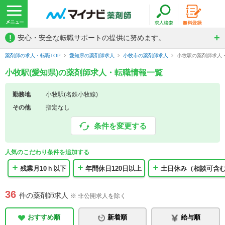
!
安心・安全な転職サポートの提供に努めます。
薬剤師の求人・転職TOP
愛知県の薬剤師求人
小牧市の薬剤師求人
小牧駅の薬剤師求人
小牧駅(愛知県)の薬剤師求人・転職情報一覧
勤務地
小牧駅(名鉄小牧線)
その他
指定なし
条件を変更する
人気のこだわり条件を追加する
残業月10ｈ以下
年間休日120日以上
土日休み（相談可含
36
件の薬剤師求人
※ 非公開求人を除く
おすすめ順
新着順
給与順