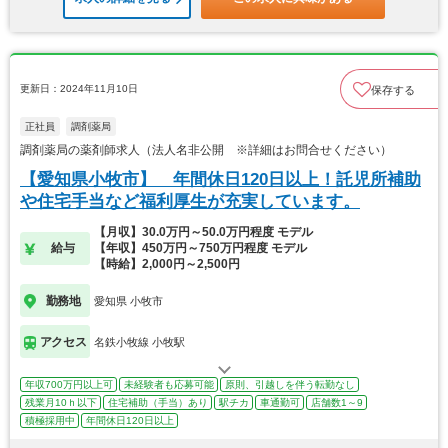
更新日：2024年11月10日
保存する
正社員
調剤薬局
調剤薬局の薬剤師求人（法人名非公開 ※詳細はお問合せください）
【愛知県小牧市】 年間休日120日以上！託児所補助
や住宅手当など福利厚生が充実しています。
【月収】30.0万円～50.0万円程度 モデル
給与
【年収】450万円～750万円程度 モデル
【時給】2,000円～2,500円
勤務地
愛知県 小牧市
アクセス
名鉄小牧線 小牧駅
年収700万円以上可
未経験者も応募可能
原則、引越しを伴う転勤なし
残業月10ｈ以下
住宅補助（手当）あり
駅チカ
車通勤可
店舗数1～9
積極採用中
年間休日120日以上