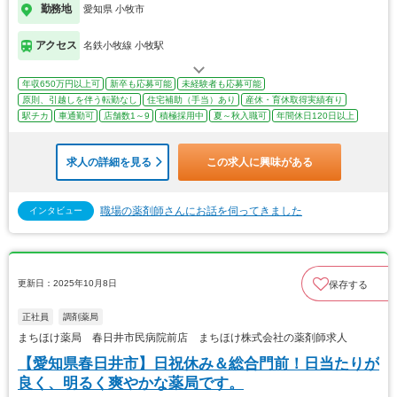
勤務地
愛知県 小牧市
アクセス
名鉄小牧線 小牧駅
年収650万円以上可
新卒も応募可能
未経験者も応募可能
原則、引越しを伴う転勤なし
住宅補助（手当）あり
産休・育休取得実績有り
駅チカ
車通勤可
店舗数1～9
積極採用中
夏～秋入職可
年間休日120日以上
求人の詳細を見る
この求人に興味がある
職場の薬剤師さんにお話を伺ってきました
インタビュー
更新日：2025年10月8日
保存する
正社員
調剤薬局
まちほけ薬局 春日井市民病院前店 まちほけ株式会社の薬剤師求人
【愛知県春日井市】日祝休み＆総合門前！日当たりが
良く、明るく爽やかな薬局です。