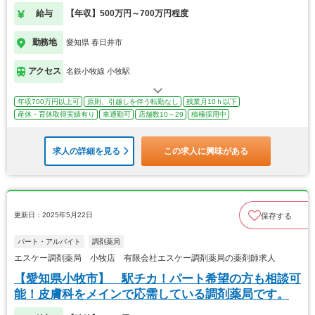
給与
【年収】500万円～700万円程度
勤務地
愛知県 春日井市
アクセス
名鉄小牧線 小牧駅
年収700万円以上可
原則、引越しを伴う転勤なし
残業月10ｈ以下
産休・育休取得実績有り
車通勤可
店舗数10～29
積極採用中
求人の詳細を見る
この求人に興味がある
更新日：2025年5月22日
保存する
パート・アルバイト
調剤薬局
エスケー調剤薬局 小牧店 有限会社エスケー調剤薬局の薬剤師求人
【愛知県小牧市】 駅チカ！パート希望の方も相談可
能！皮膚科をメインで応需している調剤薬局です。