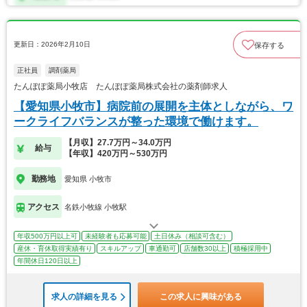
更新日：2026年2月10日
保存する
正社員
調剤薬局
たんぽぽ薬局小牧店 たんぽぽ薬局株式会社の薬剤師求人
【愛知県小牧市】病院前の展開を主体としながら、ワ
ークライフバランスが整った環境で働けます。
【月収】27.7万円～34.0万円
給与
【年収】420万円～530万円
勤務地
愛知県 小牧市
アクセス
名鉄小牧線 小牧駅
年収500万円以上可
未経験者も応募可能
土日休み（相談可含む）
産休・育休取得実績有り
スキルアップ
車通勤可
店舗数30以上
積極採用中
年間休日120日以上
求人の詳細を見る
この求人に興味がある