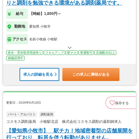
りと調剤を勉強できる環境がある調剤薬局です。
給与
【時給】1,800円～
勤務地
愛知県 小牧市
アクセス
名鉄小牧線 小牧駅
産休・育休取得実績有り
スキルアップ
駅チカ
車通勤可
店舗数30以上
積極採用中
求人の詳細を見る
この求人に興味がある
更新日：2026年6月18日
保存する
パート・アルバイト
調剤薬局
コスモス調剤薬局 小牧駅北店 株式会社コスモス調剤の薬剤師求人
【愛知県小牧市】 駅チカ！地域密着型の店舗展開を
行っており、転居を伴う転勤がありません。