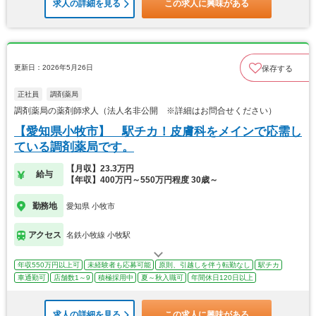
求人の詳細を見る
この求人に興味がある
更新日：2026年5月26日
保存する
正社員
調剤薬局
調剤薬局の薬剤師求人（法人名非公開 ※詳細はお問合せください）
【愛知県小牧市】 駅チカ！皮膚科をメインで応需し
ている調剤薬局です。
【月収】23.3万円
給与
【年収】400万円～550万円程度 30歳～
勤務地
愛知県 小牧市
アクセス
名鉄小牧線 小牧駅
年収550万円以上可
未経験者も応募可能
原則、引越しを伴う転勤なし
駅チカ
車通勤可
店舗数1～9
積極採用中
夏～秋入職可
年間休日120日以上
求人の詳細を見る
この求人に興味がある