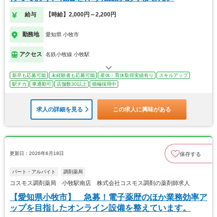
給与
【時給】2,000円～2,200円
勤務地
愛知県 小牧市
アクセス
名鉄小牧線 小牧駅
新卒も応募可能
未経験者も応募可能
産休・育休取得実績有り
スキルアップ
駅チカ
車通勤可
店舗数30以上
積極採用中
求人の詳細を見る
この求人に興味がある
更新日：2026年6月18日
保存する
パート・アルバイト
調剤薬局
コスモス調剤薬局 小牧駅南店 株式会社コスモス調剤の薬剤師求人
【愛知県小牧市】 急募！電子薬歴のほか業務効率ア
ップを目指したオンライン設備を整えています。