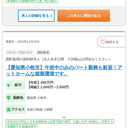
車通勤可
積極採用中
夏～秋入職可
求人の詳細を見る
この求人に興味がある
更新日：2024年11月15日
保存する
パート・アルバイト
調剤薬局
調剤薬局の薬剤師求人（法人名非公開 ※詳細はお問合せください）
【愛知県小牧市】午前中のみのパート勤務も歓迎！ア
ットホームな就業環境です。
【年収】400万円
給与
【時給】2,000円～3,500円
勤務地
愛知県 小牧市
アクセス
名鉄小牧線 小牧駅
年収400万円以上可
未経験者も応募可能
原則、引越しを伴う転勤なし
駅チカ
車通勤可
積極採用中