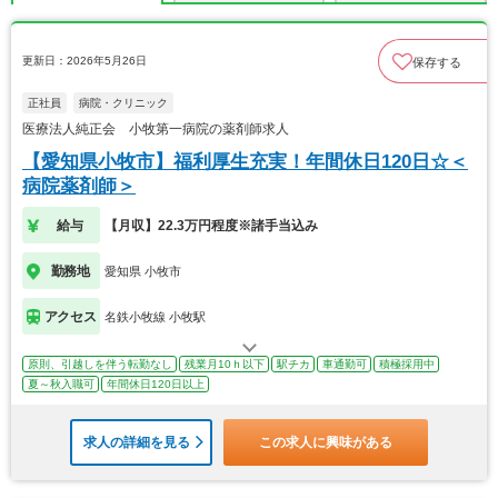
更新日：2026年5月26日
保存する
正社員
病院・クリニック
医療法人純正会 小牧第一病院の薬剤師求人
【愛知県小牧市】福利厚生充実！年間休日120日☆＜
病院薬剤師＞
給与
【月収】22.3万円程度※諸手当込み
勤務地
愛知県 小牧市
アクセス
名鉄小牧線 小牧駅
原則、引越しを伴う転勤なし
残業月10ｈ以下
駅チカ
車通勤可
積極採用中
夏～秋入職可
年間休日120日以上
求人の詳細を見る
この求人に興味がある