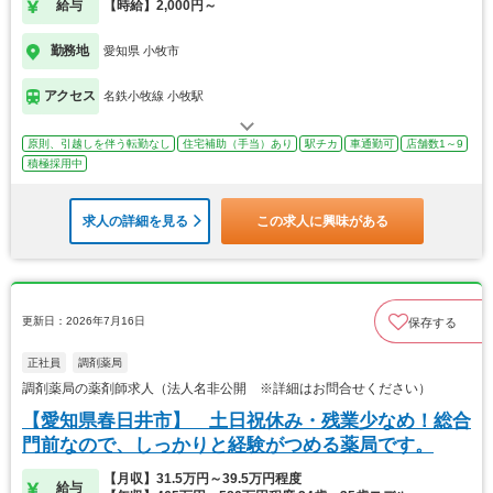
給与
【時給】2,000円～
勤務地
愛知県 小牧市
アクセス
名鉄小牧線 小牧駅
原則、引越しを伴う転勤なし
住宅補助（手当）あり
駅チカ
車通勤可
店舗数1～9
積極採用中
求人の詳細を見る
この求人に興味がある
更新日：2026年7月16日
保存する
正社員
調剤薬局
調剤薬局の薬剤師求人（法人名非公開 ※詳細はお問合せください）
【愛知県春日井市】 土日祝休み・残業少なめ！総合
門前なので、しっかりと経験がつめる薬局です。
【月収】31.5万円～39.5万円程度
給与