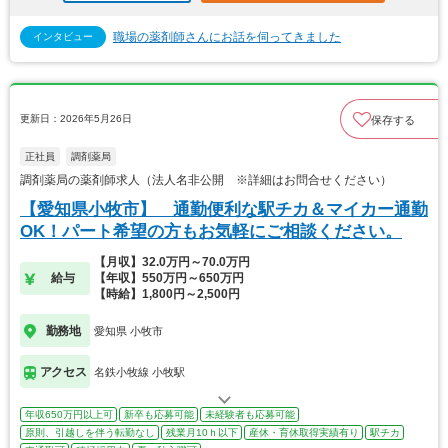
職場の薬剤師さんにお話を伺ってきました
インタビュー
更新日：2026年5月26日
保存する
正社員
調剤薬局
調剤薬局の薬剤師求人（法人名非公開 ※詳細はお問合せください）
【愛知県小牧市】 通勤便利な駅チカ＆マイカー通勤
OK！パート希望の方もお気軽にご相談ください。
【月収】32.0万円～70.0万円
給与
【年収】550万円～650万円
【時給】1,800円～2,500円
勤務地
愛知県 小牧市
アクセス
名鉄小牧線 小牧駅
年収650万円以上可
新卒も応募可能
未経験者も応募可能
原則、引越しを伴う転勤なし
残業月10ｈ以下
産休・育休取得実績有り
駅チカ