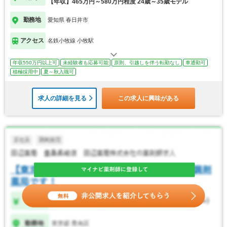
【年収】465万円～580万円程度 24歳～35歳モデル
勤務地
愛知県 春日井市
アクセス
名鉄小牧線 小牧駅
年収550万円以上可
未経験者も応募可能
原則、引越しを伴う転勤なし
車通勤可
積極採用中
夏～秋入職可
求人の詳細を見る
この求人に興味がある