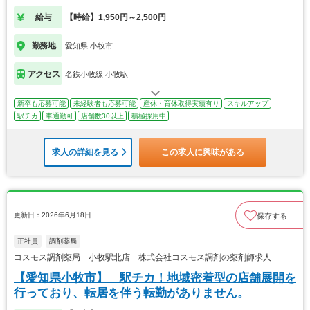
給与
【時給】1,950円～2,500円
勤務地
愛知県 小牧市
アクセス
名鉄小牧線 小牧駅
新卒も応募可能
未経験者も応募可能
産休・育休取得実績有り
スキルアップ
駅チカ
車通勤可
店舗数30以上
積極採用中
求人の詳細を見る
この求人に興味がある
更新日：2026年6月18日
保存する
正社員
調剤薬局
コスモス調剤薬局 小牧駅北店 株式会社コスモス調剤の薬剤師求人
【愛知県小牧市】 駅チカ！地域密着型の店舗展開を
行っており、転居を伴う転勤がありません。