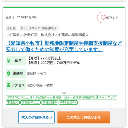
更新日：2026年6月18日
保存する
正社員
ドラッグストア（調剤併設）
スギ薬局 小牧新町店 株式会社スギ薬局の薬剤師求人
【愛知県小牧市】勤務地限定制度や復職支援制度など
安心して働くための制度が充実しています。
【月収】27.0万円以上
給与
【年収】400万円～740万円モデル
勤務地
愛知県 小牧市
アクセス
名鉄小牧線 小牧駅
年収700万円以上可
未経験者も応募可能
産休・育休取得実績有り
スキルアップ
車通勤可
店舗数30以上
積極採用中
WEB面接OK
求人の詳細を見る
この求人に興味がある