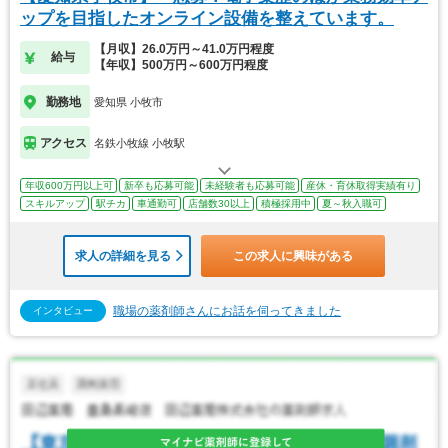
ップを目指したオンライン設備を整えています。
【月収】26.0万円～41.0万円程度
給与
【年収】500万円～600万円程度
勤務地
愛知県 小牧市
アクセス
名鉄小牧線 小牧駅
年収600万円以上可
新卒も応募可能
未経験者も応募可能
産休・育休取得実績有り
スキルアップ
駅チカ
車通勤可
店舗数30以上
積極採用中
夏～秋入職可
求人の詳細を見る
この求人に興味がある
職場の薬剤師さんにお話を伺ってきました
インタビュー