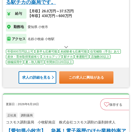
る駅チカの薬局です。
【月収】26.0万円～37.5万円
給与
【年収】430万円～600万円
勤務地
愛知県 小牧市
アクセス
名鉄小牧線 小牧駅
年収600万円以上可
新卒も応募可能
未経験者も応募可能
住宅補助（手当）あり
産休・育休取得実績有り
スキルアップ
駅チカ
車通勤可
店舗数30以上
積極採用中
夏～秋入職可
年間休日120日以上
求人の詳細を見る
この求人に興味がある
更新日：2026年6月18日
保存する
正社員
調剤薬局
コスモス調剤薬局 小牧駅南店 株式会社コスモス調剤の薬剤師求人
【愛知県小牧市】 急募！電子薬歴のほか業務効率ア