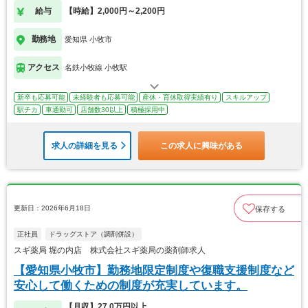
給与
【時給】2,000円～2,200円
勤務地
愛知県 小牧市
アクセス
名鉄小牧線 小牧駅
新卒も応募可能
未経験者も応募可能
産休・育休取得実績有り
スキルアップ
駅チカ
車通勤可
店舗数30以上
積極採用中
求人の詳細を見る
この求人に興味がある
更新日：2026年6月18日
保存する
正社員
ドラッグストア（調剤併設）
スギ薬局 堀の内店 株式会社スギ薬局の薬剤師求人
【愛知県小牧市】勤務地限定制度や復職支援制度など
安心して働くための制度が充実しています。
【月収】27.0万円以上