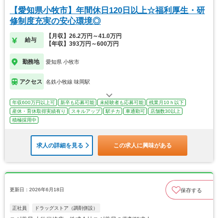
【愛知県小牧市】年間休日120日以上☆福利厚生・研
修制度充実の安心環境◎
【月収】26.2万円～41.0万円
給与
【年収】393万円～600万円
勤務地
愛知県 小牧市
アクセス
名鉄小牧線 味岡駅
年収600万円以上可
新卒も応募可能
未経験者も応募可能
残業月10ｈ以下
産休・育休取得実績有り
スキルアップ
駅チカ
車通勤可
店舗数30以上
積極採用中
求人の詳細を見る
この求人に興味がある
更新日：2026年6月18日
保存する
正社員
ドラッグストア（調剤併設）