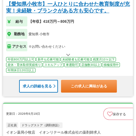
【愛知県小牧市】一人ひとりに合わせた教育制度が充
実！未経験・ブランクがある方も安心です。
給与
【年収】418万円～806万円
勤務地
愛知県 小牧市
アクセス
※お問い合わせください
年収800万円以上可
新卒も応募可能
未経験者も応募可能
残業月10ｈ以下
産休・育休取得実績有り
スキルアップ
車通勤可
店舗数30以上
積極採用中
年間休日120日以上
求人の詳細を見る
この求人に興味がある
更新日：2026年6月19日
保存する
正社員
ドラッグストア（調剤併設）
イオン薬局小牧店 イオンリテール株式会社の薬剤師求人