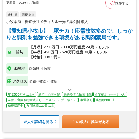
更新日：2026年7月8日
保存する
正社員
調剤薬局
小牧薬局 株式会社メディカル一光の薬剤師求人
【愛知県小牧市】 駅チカ！応需枚数多めで、しっか
りと調剤を勉強できる環境がある調剤薬局です。
【月収】27.0万円～33.0万円程度 24歳～モデル
給与
【年収】450万円～520万円程度 30歳～モデル
【時給】1,800円～
勤務地
愛知県 小牧市
アクセス
名鉄小牧線 小牧駅
年収500万円以上可
新卒も応募可能
未経験者も応募可能
住宅補助（手当）あり
産休・育休取得実績有り
スキルアップ
駅チカ
車通勤可
店舗数30以上
積極採用中
年間休日120日以上
求人の詳細を見る
この求人に興味がある