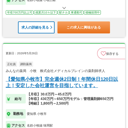
アクセス
名鉄小牧線 小牧口駅
年収700万円以上可
残業月10ｈ以下
駅チカ
車通勤可
積極採用中
求人の詳細を見る
この求人に興味がある
更新日：2026年5月26日
保存する
正社員
調剤薬局
みんなの薬局 小牧 株式会社メディカルブレインの薬剤師求人
【愛知県小牧市】完全週休2日制！年間休日120日以
上！安定した会社運営を目指しています。
【月収】30.0万円～45.0万円
給与
【年収】430万円～650万円モデル：管理薬剤師650万円
【時給】1,800円～2,500円
勤務地
愛知県 小牧市
アクセス
名鉄小牧線 味岡駅