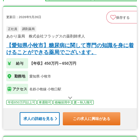
更新日：2026年5月26日
保存する
正社員
調剤薬局
あかり薬局 株式会社フラッグスの薬剤師求人
【愛知県小牧市】糖尿病に関して専門の知識を身に着
けることができる薬局でございます。
給与
【年収】450万円～650万円
勤務地
愛知県 小牧市
アクセス
名鉄小牧線 小牧口駅
年収650万円以上可
車通勤可
積極採用中
夏～秋入職可
求人の詳細を見る
この求人に興味がある