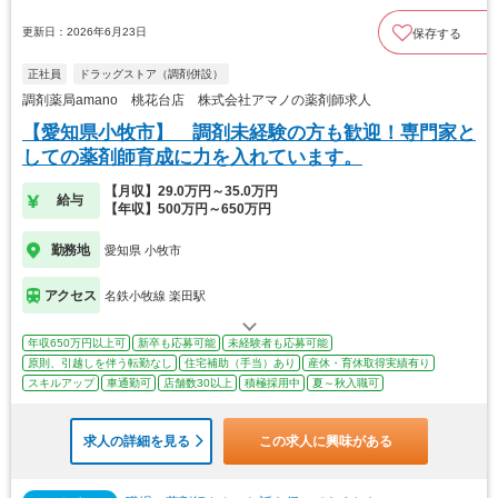
更新日：2026年6月23日
保存する
正社員
ドラッグストア（調剤併設）
調剤薬局amano 桃花台店 株式会社アマノの薬剤師求人
【愛知県小牧市】 調剤未経験の方も歓迎！専門家と
しての薬剤師育成に力を入れています。
【月収】29.0万円～35.0万円
給与
【年収】500万円～650万円
勤務地
愛知県 小牧市
アクセス
名鉄小牧線 楽田駅
年収650万円以上可
新卒も応募可能
未経験者も応募可能
原則、引越しを伴う転勤なし
住宅補助（手当）あり
産休・育休取得実績有り
スキルアップ
車通勤可
店舗数30以上
積極採用中
夏～秋入職可
求人の詳細を見る
この求人に興味がある