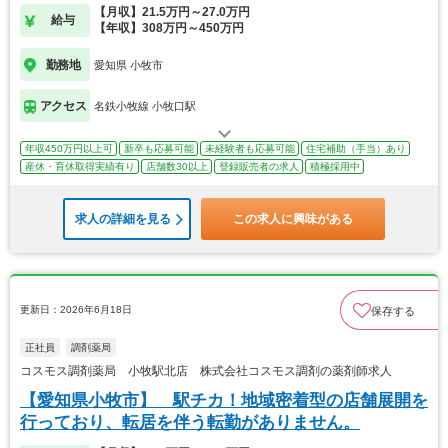
【月収】21.5万円～27.0万円
給与
【年収】308万円～450万円
勤務地
愛知県 小牧市
アクセス
名鉄小牧線 小牧口駅
年収450万円以上可
新卒も応募可能
未経験者も応募可能
住宅補助（手当）あり
産休・育休取得実績有り
店舗数30以上
登録販売者の求人
積極採用中
求人の詳細を見る
この求人に興味がある
更新日：2026年6月18日
保存する
正社員
調剤薬局
コスモス調剤薬局 小牧駅北店 株式会社コスモス調剤の薬剤師求人
【愛知県小牧市】 駅チカ！地域密着型の店舗展開を
行っており、転居を伴う転勤がありません。