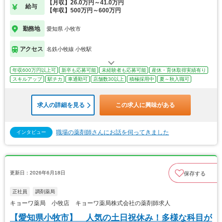
【月収】26.0万円～41.0万円
給与
【年収】500万円～600万円
勤務地
愛知県 小牧市
アクセス
名鉄小牧線 小牧駅
年収600万円以上可
新卒も応募可能
未経験者も応募可能
産休・育休取得実績有り
スキルアップ
駅チカ
車通勤可
店舗数30以上
積極採用中
夏～秋入職可
求人の詳細を見る
この求人に興味がある
職場の薬剤師さんにお話を伺ってきました
インタビュー
更新日：2026年6月18日
保存する
正社員
調剤薬局
キョーワ薬局 小牧店 キョーワ薬局株式会社の薬剤師求人
【愛知県小牧市】 人気の土日祝休み！多様な科目が