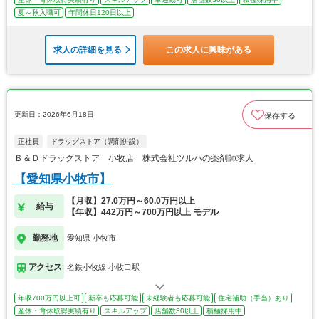
夏～秋入職可
年間休日120日以上
求人の詳細を見る
この求人に興味がある
更新日：2026年6月18日
保存する
正社員
ドラッグストア（調剤併設）
Ｂ＆Ｄドラッグストア 小牧店 株式会社ツルハの薬剤師求人
【愛知県小牧市】
【月収】27.0万円～60.0万円以上
給与
【年収】442万円～700万円以上 モデル
勤務地
愛知県 小牧市
アクセス
名鉄小牧線 小牧口駅
年収700万円以上可
新卒も応募可能
未経験者も応募可能
住宅補助（手当）あり
産休・育休取得実績有り
スキルアップ
店舗数30以上
積極採用中