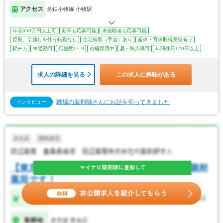
アクセス
名鉄小牧線 小牧駅
年収650万円以上可
新卒も応募可能
未経験者も応募可能
原則、引越しを伴う転勤なし
住宅補助（手当）あり
産休・育休取得実績有り
駅チカ
車通勤可
店舗数1～9
積極採用中
夏～秋入職可
年間休日120日以上
求人の詳細を見る
この求人に興味がある
職場の薬剤師さんにお話を伺ってきました
インタビュー