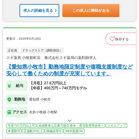
求人の詳細を見る
この求人に興味がある
更新日：2026年6月18日
保存する
正社員
ドラッグストア（調剤併設）
スギ薬局 小牧新町店 株式会社スギ薬局の薬剤師求人
【愛知県小牧市】勤務地限定制度や復職支援制度など
安心して働くための制度が充実しています。
【月収】27.0万円以上
給与
【年収】400万円～740万円モデル
勤務地
愛知県 小牧市
アクセス
名鉄小牧線 小牧駅
年収700万円以上可
未経験者も応募可能
産休・育休取得実績有り
スキルアップ
車通勤可
店舗数30以上
積極採用中
WEB面接OK