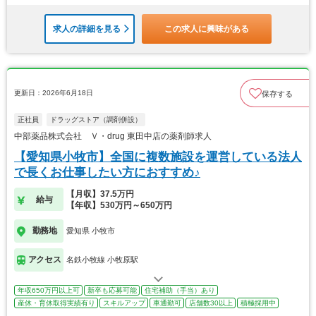
求人の詳細を見る
この求人に興味がある
更新日：2026年6月18日
保存する
正社員
ドラッグストア（調剤併設）
中部薬品株式会社 Ｖ・drug 東田中店の薬剤師求人
【愛知県小牧市】全国に複数施設を運営している法人
で長くお仕事したい方におすすめ♪
【月収】37.5万円
給与
【年収】530万円～650万円
勤務地
愛知県 小牧市
アクセス
名鉄小牧線 小牧原駅
年収650万円以上可
新卒も応募可能
住宅補助（手当）あり
産休・育休取得実績有り
スキルアップ
車通勤可
店舗数30以上
積極採用中