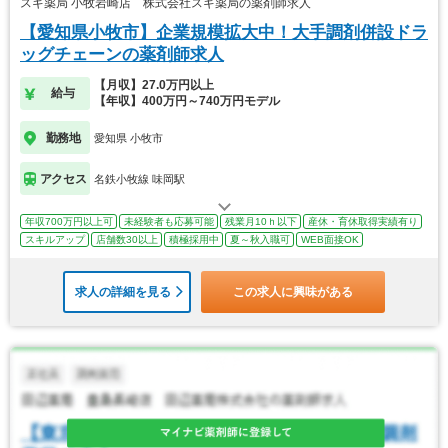
スギ薬局 小牧岩崎店 株式会社スギ薬局の薬剤師求人
【愛知県小牧市】企業規模拡大中！大手調剤併設ドラ
ッグチェーンの薬剤師求人
【月収】27.0万円以上
給与
【年収】400万円～740万円モデル
勤務地
愛知県 小牧市
アクセス
名鉄小牧線 味岡駅
年収700万円以上可
未経験者も応募可能
残業月10ｈ以下
産休・育休取得実績有り
スキルアップ
店舗数30以上
積極採用中
夏～秋入職可
WEB面接OK
求人の詳細を見る
この求人に興味がある