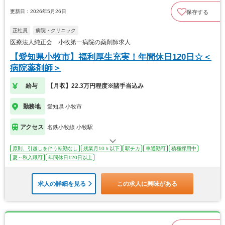
更新日：2026年5月26日
保存する
正社員
病院・クリニック
医療法人純正会 小牧第一病院の薬剤師求人
【愛知県小牧市】福利厚生充実！年間休日120日☆＜
病院薬剤師＞
給与
【月収】22.3万円程度※諸手当込み
勤務地
愛知県 小牧市
アクセス
名鉄小牧線 小牧駅
原則、引越しを伴う転勤なし
残業月10ｈ以下
駅チカ
車通勤可
積極採用中
夏～秋入職可
年間休日120日以上
求人の詳細を見る
この求人に興味がある