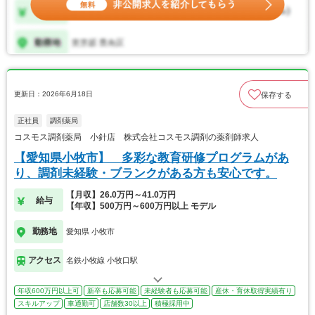
更新日：2026年6月18日
保存する
正社員
調剤薬局
コスモス調剤薬局 小針店 株式会社コスモス調剤の薬剤師求人
【愛知県小牧市】 多彩な教育研修プログラムがあ
り、調剤未経験・ブランクがある方も安心です。
【月収】26.0万円～41.0万円
給与
【年収】500万円～600万円以上 モデル
勤務地
愛知県 小牧市
アクセス
名鉄小牧線 小牧口駅
年収600万円以上可
新卒も応募可能
未経験者も応募可能
産休・育休取得実績有り
スキルアップ
車通勤可
店舗数30以上
積極採用中