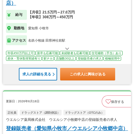
店）
【月収】21.5万円～27.0万円
給与
【年収】308万円～450万円
勤務地
愛知県 小牧市
アクセス
名鉄小牧線 田県神社前駅
年収450万円以上可
新卒も応募可能
未経験者も応募可能
住宅補助（手当）あり
産休・育休取得実績有り
駅チカ
店舗数30以上
登録販売者の求人
積極採用中
求人の詳細を見る
この求人に興味がある
更新日：2026年6月18日
保存する
正社員
ドラッグストア（調剤併設）
ドラッグストア（OTCのみ）
ウエルシア薬局株式会社 ウエルシア小牧郷中店の登録販売者の求人
登録販売者（愛知県小牧市／ウエルシア小牧郷中店）