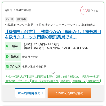
更新日：2026年7月14日
保存する
正社員
調剤薬局
小牧調剤センター薬局 有限会社テン・コーポレーションの薬剤師求人
【愛知県小牧市】 残業少なめ！転勤なし！複数科目
を扱うクリニック門前の調剤薬局です。
【月収】37.5万円～41.6万円
給与
【年収】450万円～500万円以上 24歳～30歳モデル
勤務地
愛知県 小牧市
アクセス
名鉄小牧線 小牧口駅
年収500万円以上可
新卒も応募可能
原則、引越しを伴う転勤なし
残業月10ｈ以下
住宅補助（手当）あり
産休・育休取得実績有り
車通勤可
店舗数1～9
積極採用中
求人の詳細を見る
この求人に興味がある