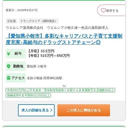
更新日：2026年6月27日
保存する
正社員
ドラッグストア（調剤併設）
ウエルシア薬局株式会社 ウエルシア小牧久保一色店の薬剤師求人
【愛知県小牧市】多彩なキャリアパスと子育て支援制
度充実♪高給与のドラッグストアチェーン◎
【月収】33.5万円
給与
【年収】515万円～650万円
勤務地
愛知県 小牧市
アクセス
名鉄小牧線 田県神社前駅
年収650万円以上可
産休・育休取得実績有り
駅チカ
車通勤可
店舗数30以上
積極採用中
年間休日120日以上
求人の詳細を見る
この求人に興味がある