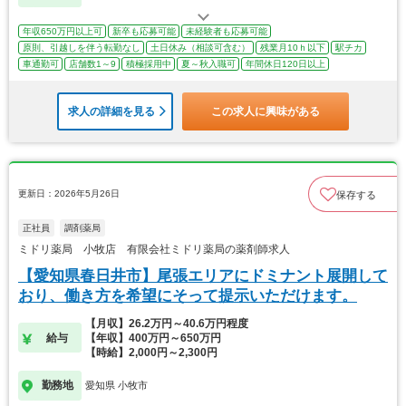
年収650万円以上可
新卒も応募可能
未経験者も応募可能
原則、引越しを伴う転勤なし
土日休み（相談可含む）
残業月10ｈ以下
駅チカ
車通勤可
店舗数1～9
積極採用中
夏～秋入職可
年間休日120日以上
求人の詳細を見る
この求人に興味がある
更新日：2026年5月26日
保存する
正社員
調剤薬局
ミドリ薬局 小牧店 有限会社ミドリ薬局の薬剤師求人
【愛知県春日井市】尾張エリアにドミナント展開して
おり、働き方を希望にそって提示いただけます。
【月収】26.2万円～40.6万円程度
給与
【年収】400万円～650万円
【時給】2,000円～2,300円
勤務地
愛知県 小牧市