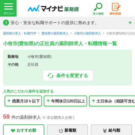
!
安心・安全な転職サポートの提供に努めます。
薬剤師の求人・転職TOP
愛知県の薬剤師求人
小牧市の薬剤師求人
小牧市(愛知県)の正
小牧市(愛知県)の正社員の薬剤師求人・転職情報一覧
勤務地
小牧市(愛知県)
その他
正社員
条件を変更する
人気のこだわり条件を追加する
残業月10ｈ以下
年間休日120日以上
土日休み（相談可含
59
件の薬剤師求人
※ 非公開求人を除く
おすすめ順
新着順
給与順