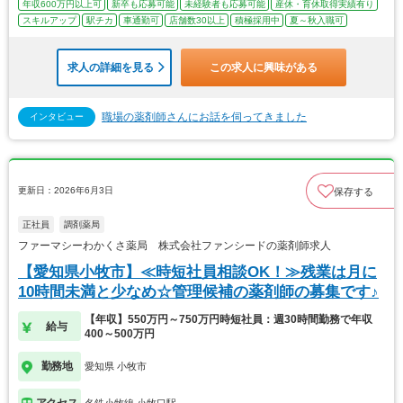
年収600万円以上可
新卒も応募可能
未経験者も応募可能
産休・育休取得実績有り
スキルアップ
駅チカ
車通勤可
店舗数30以上
積極採用中
夏～秋入職可
求人の詳細を見る
この求人に興味がある
職場の薬剤師さんにお話を伺ってきました
インタビュー
更新日：2026年6月3日
保存する
正社員
調剤薬局
ファーマシーわかくさ薬局 株式会社ファンシードの薬剤師求人
【愛知県小牧市】≪時短社員相談OK！≫残業は月に
10時間未満と少なめ☆管理候補の薬剤師の募集です♪
【年収】550万円～750万円時短社員：週30時間勤務で年収
給与
400～500万円
勤務地
愛知県 小牧市