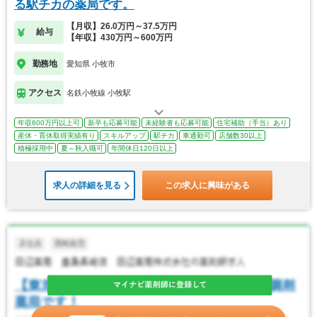
る駅チカの薬局です。
【月収】26.0万円～37.5万円
給与
【年収】430万円～600万円
勤務地
愛知県 小牧市
アクセス
名鉄小牧線 小牧駅
年収600万円以上可
新卒も応募可能
未経験者も応募可能
住宅補助（手当）あり
産休・育休取得実績有り
スキルアップ
駅チカ
車通勤可
店舗数30以上
積極採用中
夏～秋入職可
年間休日120日以上
求人の詳細を見る
この求人に興味がある