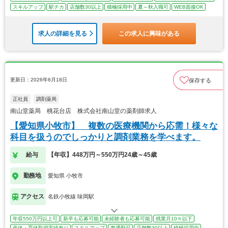
スキルアップ
駅チカ
店舗数30以上
積極採用中
夏～秋入職可
WEB面接OK
求人の詳細を見る
この求人に興味がある
更新日：2026年6月18日
保存する
正社員
調剤薬局
南山堂薬局 桃花台店 株式会社南山堂の薬剤師求人
【愛知県小牧市】 複数の医療機関から応需！様々な
科目を扱うのでしっかりと調剤業務を学べます。
給与
【年収】448万円～550万円24歳～45歳
勤務地
愛知県 小牧市
アクセス
名鉄小牧線 味岡駅
年収550万円以上可
新卒も応募可能
未経験者も応募可能
残業月10ｈ以下
産休・育休取得実績有り
スキルアップ
車通勤可
店舗数30以上
積極採用中