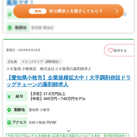
更新日：2026年6月18日
保存する
正社員
ドラッグストア（調剤併設）
スギ薬局 小牧南店 株式会社スギ薬局の薬剤師求人
【愛知県小牧市】企業規模拡大中！大手調剤併設ドラ
ッグチェーンの薬剤師求人
【月収】27.0万円以上
給与
【年収】400万円～740万円モデル
勤務地
愛知県 小牧市
アクセス
名鉄小牧線 間内駅
年収700万円以上可
未経験者も応募可能
残業月10ｈ以下
産休・育休取得実績有り