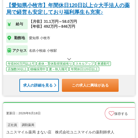
【愛知県小牧市】年間休日120日以上☆大手法人の薬
局で経営も安定しており福利厚生も充実♪
【月収】31.1万円～58.0万円
給与
【年収】492万円～846万円
勤務地
愛知県 小牧市
アクセス
名鉄小牧線 小牧駅
年収800万円以上可
産休・育休取得実績有り
スキルアップ
車通勤可
店舗数30以上
積極採用中
夏～秋入職可
年間休日120日以上
求人の詳細を見る
この求人に興味がある
更新日：2026年6月18日
保存する
正社員
調剤薬局
ユニスマイル薬局 まない店 株式会社ユニスマイルの薬剤師求人