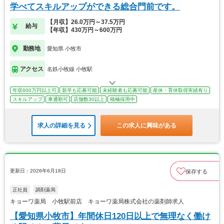
学べてスキルアップができる総合門前です。
【月収】26.0万円～37.5万円
給与
【年収】430万円～600万円
勤務地
愛知県 小牧市
アクセス
名鉄小牧線 小牧駅
年収600万円以上可
新卒も応募可能
未経験者も応募可能
産休・育休取得実績有り
スキルアップ
車通勤可
店舗数30以上
積極採用中
求人の詳細を見る
この求人に興味がある
更新日：2026年6月18日
保存する
正社員
調剤薬局
キョーワ薬局 小牧駅前店 キョーワ薬局株式会社の薬剤師求人
【愛知県小牧市】年間休日120日以上で無理なく働け