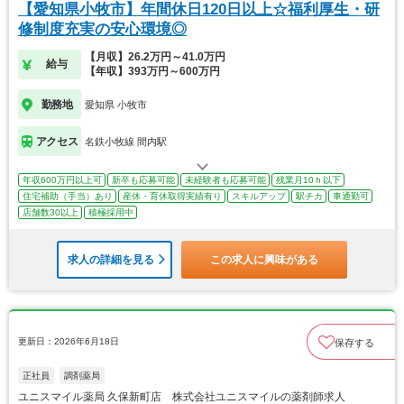
【愛知県小牧市】年間休日120日以上☆福利厚生・研
修制度充実の安心環境◎
【月収】26.2万円～41.0万円
給与
【年収】393万円～600万円
勤務地
愛知県 小牧市
アクセス
名鉄小牧線 間内駅
年収600万円以上可
新卒も応募可能
未経験者も応募可能
残業月10ｈ以下
住宅補助（手当）あり
産休・育休取得実績有り
スキルアップ
駅チカ
車通勤可
店舗数30以上
積極採用中
求人の詳細を見る
この求人に興味がある
更新日：2026年6月18日
保存する
正社員
調剤薬局
ユニスマイル薬局 久保新町店 株式会社ユニスマイルの薬剤師求人