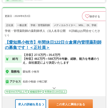
更新日：2026年6月2日
保存する
正社員
一般企業
学術・管理薬剤師
メディカルライター、 MSL、 DI、学術
学術・管理薬剤師の薬剤師求人（法人名非公開 ※詳細はお問合せくださ
い）
【愛知県小牧市】年間休日122日☆倉庫内管理薬剤師
の募集です！＜正社員＞
【月収】27.5万円～35.0万円
給与
【年収】462万円～588万円※年齢、経験、能力を考慮のう
え、自社規定により決定いたします
勤務地
愛知県 小牧市
アクセス
名鉄小牧線 小牧口駅
年収550万円以上可
積極採用中
年間休日120日以上
求人の詳細を見る
この求人に興味がある