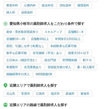
整形外科
心療内科
総合科目
消化器科
循環器科
婦人科
泌尿器科
愛知県小牧市の薬剤師求人をこだわり条件で探す
産休・育休取得実績有り
スキルアップ
店舗数1～9
店舗数10～29
店舗数30以上
年間休日120日以上
原則、引越しを伴う転勤なし
未経験者も応募可能
新卒も応募可能
住宅補助（手当）あり
残業月10ｈ以下
土日休み（相談可含む）
総合門前
管理職候補
駅チカ
車通勤可
在宅業務あり
登録販売者の求人
夏～秋入職可
積極採用中の求人
WEB面接OK
近隣エリアで薬剤師求人を探す
犬山市
常滑市
江南市
稲沢市
新城市
東海市
近隣エリアの路線で薬剤師求人を探す