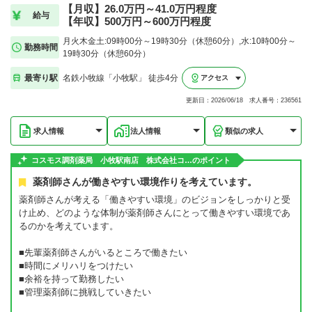
【月収】26.0万円～41.0万円程度
給与
【年収】500万円～600万円程度
月火木金土:09時00分～19時30分（休憩60分）,水:10時00分～
勤務時間
19時30分（休憩60分）
最寄り駅
名鉄小牧線「小牧駅」 徒歩4分
アクセス
更新日：2026/06/18 求人番号：236561
求人情報
法人情報
類似の求人
コスモス調剤薬局 小牧駅南店 株式会社コ…のポイント
薬剤師さんが働きやすい環境作りを考えています。
薬剤師さんが考える「働きやすい環境」のビジョンをしっかりと受
け止め、どのような体制が薬剤師さんにとって働きやすい環境であ
るのかを考えています。
■先輩薬剤師さんがいるところで働きたい
■時間にメリハリをつけたい
■余裕を持って勤務したい
■管理薬剤師に挑戦していきたい