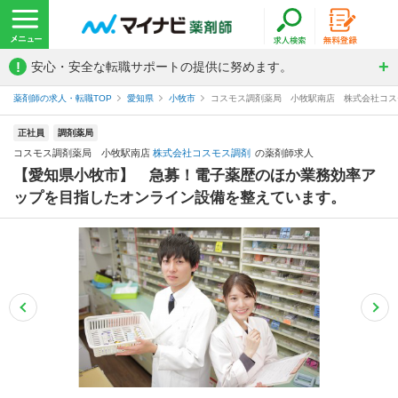
!
安心・安全な転職サポートの提供に努めます。
薬剤師の求人・転職TOP
愛知県
小牧市
コスモス調剤薬局 小牧駅南店 株式会社コス
正社員
調剤薬局
コスモス調剤薬局 小牧駅南店
株式会社コスモス調剤
の薬剤師求人
【愛知県小牧市】 急募！電子薬歴のほか業務効率ア
ップを目指したオンライン設備を整えています。