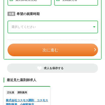
取得予定年
希望の就業時期
必須
任意
年 3月
次に進む
求人を保存する
最近見た薬剤師求人
正社員
調剤薬局
株式会社コスモス調剤 コスモス
調剤薬局 小牧駅南店