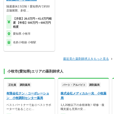
隔週週休2.5日制！愛知県内で約50
店舗展開、多様…
【月収】26.0万円～41.0万円程
度 【年収】500万円～600万円
程度
愛知県 小牧市
名鉄小牧線 小牧駅
最近見た薬剤師求人をもっと見る
小牧市(愛知県)エリアの薬剤師求人
正社員
調剤薬局
パート・アルバイト
調剤薬局
有限会社テン・コーポレーショ
株式会社メディカル一光 小牧薬
ン 小牧調剤センター薬局
局
ベストパートナーでありベストサポ
1人20枚以下の余裕体制！研修・復
ーターであることに…
職支援も充実の安…