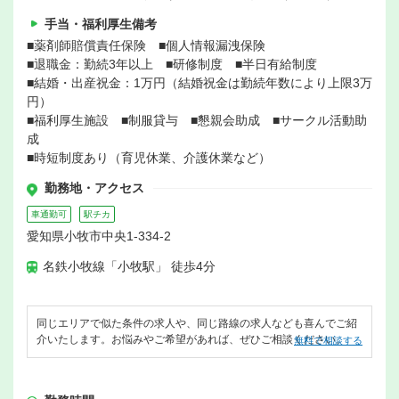
手当・福利厚生備考
■薬剤師賠償責任保険 ■個人情報漏洩保険
■退職金：勤続3年以上 ■研修制度 ■半日有給制度
■結婚・出産祝金：1万円（結婚祝金は勤続年数により上限3万
円）
■福利厚生施設 ■制服貸与 ■懇親会助成 ■サークル活動助
成
■時短制度あり（育児休業、介護休業など）
勤務地・アクセス
車通勤可
駅チカ
愛知県小牧市中央1-334-2
名鉄小牧線「小牧駅」 徒歩4分
同じエリアで似た条件の求人や、同じ路線の求人なども喜んでご紹
介いたします。お悩みやご希望があれば、ぜひご相談ください。
無料で相談する