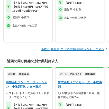
【月収】37.5万円～41.6万円
【時給】1,800円～
【年収】450万円～500万円以
愛知県 小牧市
上 24歳～30歳モデル
愛知県 小牧市
名鉄小牧線 小牧駅
名鉄小牧線 小牧口駅
小牧市(愛知県)エリアの薬剤師求人をもっと見る
近隣の同じ路線の別の薬剤師求人
正社員
調剤薬局
パート・アルバイト
調剤薬局
有限会社テン・コーポレーショ
株式会社メディカル一光 小牧薬
ン 小牧調剤センター薬局
局
ベストパートナーでありベストサポ
1人20枚以下の余裕体制！研修・復
ーターであることに…
職支援も充実の安…
【月収】37.5万円～41.6万円
【時給】1,800円～
【年収】450万円～500万円以