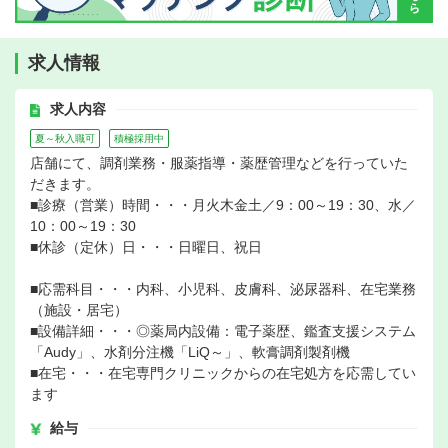
求人情報
求人内容
夏～秋入職可
積極採用中
店舗にて、調剤業務・服薬指導・薬歴管理などを行っていた
だきます。
■診療（営業）時間・・・月火木金土／9：00～19：30、水／
10：00～19：30
■休診（定休）日・・・日曜日、祝日
■応需科目・・・内科、小児科、皮膚科、泌尿器科、在宅業務
（施設・居宅）
■設備詳細・・・◎薬局内設備：電子薬歴、鑑査支援システム
「Audy」、水剤分注機「LiQ～」、軟膏調剤製剤機
■在宅・・・在宅専門クリニックからの在宅処方を応需してい
ます
給与