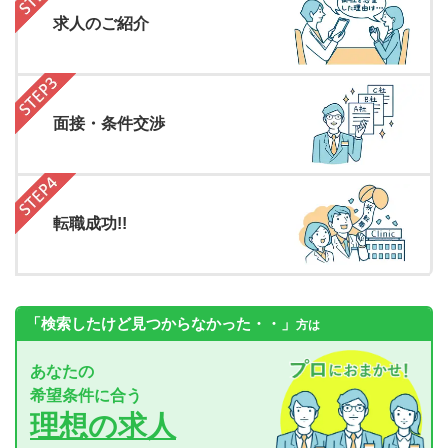
求人のご紹介
面接・条件交渉
転職成功!!
「検索したけど見つからなかった・・」
方は
あなたの
希望条件に合う
理想の求人