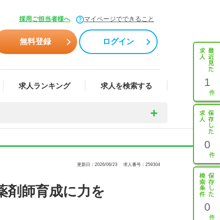
採用ご担当者様へ
マイページでできること
無料登録
ログイン
1
求人ランキング
求人を検索する
0
更新日：2026/06/23
求人番号：259304
薬剤師育成に力を
0