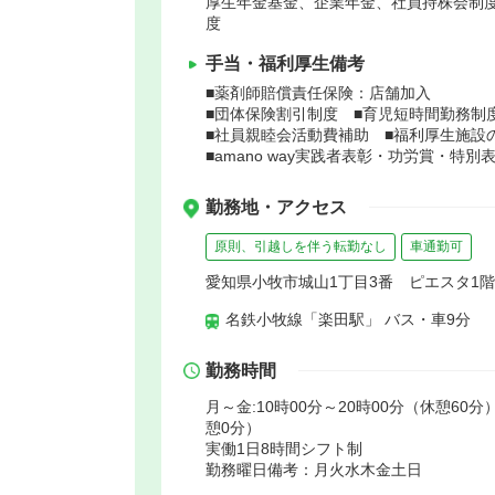
厚生年金基金、企業年金、社員持株会制
度
手当・福利厚生備考
■薬剤師賠償責任保険：店舗加入
■団体保険割引制度 ■育児短時間勤務制
■社員親睦会活動費補助 ■福利厚生施設
■amano way実践者表彰・功労賞・特別
勤務地・アクセス
原則、引越しを伴う転勤なし
車通勤可
愛知県小牧市城山1丁目3番 ピエスタ1階
名鉄小牧線「楽田駅」 バス・車9分
勤務時間
月～金:10時00分～20時00分（休憩60分）
憩0分）
実働1日8時間シフト制
勤務曜日備考：月火水木金土日