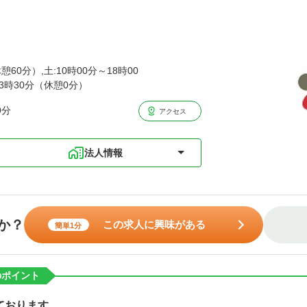
憩60分）,土:10時00分～18時00
13時30分（休憩0分）
9分
アクセス
法人情報
か？
この求人に興味がある
簡単1分
のポイント
ております。