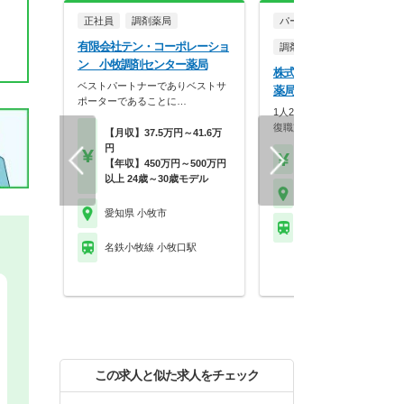
正社員
調剤薬局
パート・アルバイト
有限会社テン・コーポレーショ
調剤薬局
ン 小牧調剤センター薬局
株式会社メディカル一光 
ベストパートナーでありベストサ
薬局
ポーターであることに…
1人20枚以下の余裕体制！研
復職支援も充実の安…
【月収】37.5万円～41.6万
円
【時給】1,800円～
【年収】450万円～500万円
以上 24歳～30歳モデル
愛知県 小牧市
愛知県 小牧市
名鉄小牧線 小牧駅
名鉄小牧線 小牧口駅
この求人と似た求人をチェック