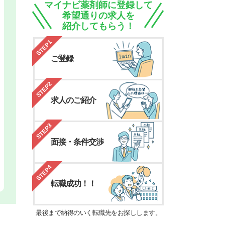
マイナビ薬剤師に登録して
希望通りの求人を
紹介してもらう！
STEP1
ご登録
STEP2
求人のご紹介
STEP3
面接・条件交渉
STEP4
転職成功！！
最後まで納得のいく転職先をお探しします。