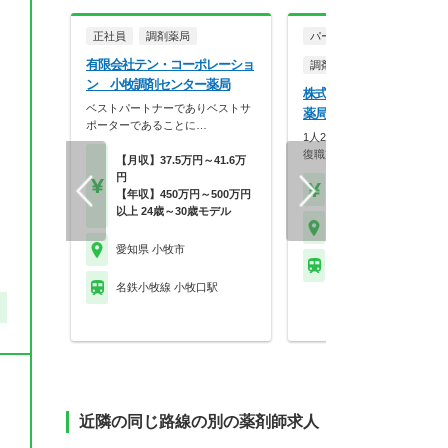
正社員
調剤薬局
パート・アルバイト
有限会社テン・コーポレーショ
調剤薬局
ン 小牧調剤センター薬局
株式会社メディカル一光 
ベストパートナーでありベストサ
薬局
ポーターであることに…
1人20枚以下の余裕体制！研
復職支援も充実の安…
【月収】37.5万円～41.6万
円
【時給】1,800円～
【年収】450万円～500万円
以上 24歳～30歳モデル
愛知県 小牧市
愛知県 小牧市
名鉄小牧線 小牧駅
名鉄小牧線 小牧口駅
近隣の同じ路線の別の薬剤師求人