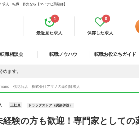
剤師 求人・転職・募集なら【マイナビ薬剤師】
1
0
最近見た求人
保存した求人
転職相談会
転職ノウハウ
転職お役立ちガイド
努めます。
amano 桃花台店 株式会社アマノの薬剤師求人
人
正社員
ドラッグストア（調剤併設）
未経験の方も歓迎！専門家としての