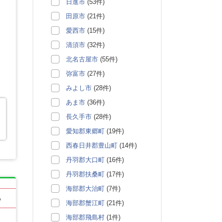
日進市
(53件)
田原市
(21件)
愛西市
(15件)
清須市
(32件)
北名古屋市
(55件)
弥富市
(27件)
みよし市
(28件)
あま市
(36件)
長久手市
(28件)
愛知郡東郷町
(19件)
西春日井郡豊山町
(14件)
丹羽郡大口町
(16件)
丹羽郡扶桑町
(17件)
海部郡大治町
(7件)
る
海部郡蟹江町
(21件)
海部郡飛島村
(1件)