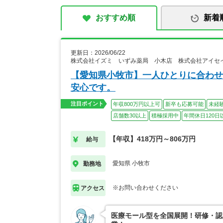
おすすめ順
新着
更新日：2026/06/22
株式会社イズミ いずみ薬局 小木店 株式会社アイセ
【愛知県小牧市】一人ひとりに合わせ
安心です。
注目ポイント
年収800万円以上可
新卒も応募可能
未経
店舗数30以上
積極採用中
年間休日120日
【年収】418万円～806万円
給与
愛知県 小牧市
勤務地
※お問い合わせください
アクセス
医療モール型を全国展開！研修・認