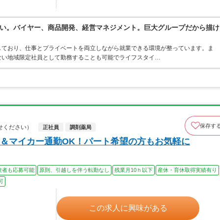
い。バイヤー、商品開発、経営マネジメント。巨大グループだから描け
しており、仕事とプライベートを両立しながら就業できる環境が整っています。ま
ない地域限定社員として勤務することも可能でライフスタイ…
保存す
せください）
正社員
調剤薬局
＆マイカー通勤OK！パート希望の方もお気軽に
験者も応募可能
原則、引越しを伴う転勤なし
残業月10ｈ以下
産休・育休取得実績有り
可
この求人に興味がある