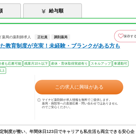
順
給与順
保存す
イ薬局の薬剤師求人
正社員
調剤薬局
た教育制度が充実！未経験・ブランクがある方も
験者も応募可能
残業月10ｈ以下
産休・育休取得実績有り
スキルアップ
車通勤可
以上
この求人に興味がある
マイナビ薬剤師が求人情報を無料でご提供します。
薬局・病院等への直接応募・問い合わせではありません
のでご安心ください。
定制度が整い、年間休日123日でキャリアも私生活も両立できる安心企