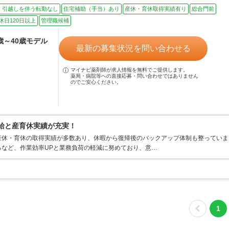
、引越しを伴う転勤なし
住宅補助（手当）あり
産休・育休取得実績有り
総合門前
休日120日以上
管理職候補
4歳～40歳モデル
最新の募集状況を問い合わせる
マイナビ薬剤師が求人情報を無料でご提供します。
薬局・病院等への直接応募・問い合わせではありません
のでご安心ください。
有給と産育休実績が充実！
産休・育休の取得実績が多数あり、休暇から復帰後のバックアップ体制も整っていま
るなど、作業効率UPと業務負荷の軽減に努めており、意…
1