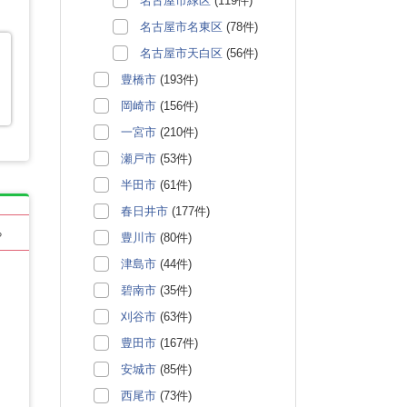
名古屋市緑区
(119件)
名古屋市名東区
(78件)
名古屋市天白区
(56件)
豊橋市
(193件)
岡崎市
(156件)
一宮市
(210件)
瀬戸市
(53件)
半田市
(61件)
春日井市
(177件)
る
豊川市
(80件)
津島市
(44件)
碧南市
(35件)
刈谷市
(63件)
豊田市
(167件)
安城市
(85件)
西尾市
(73件)