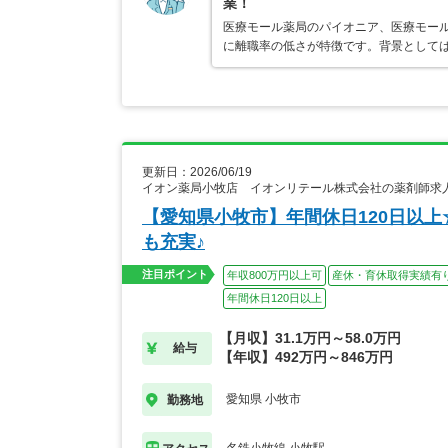
業！
医療モール薬局のパイオニア、医療モール
に離職率の低さが特徴です。背景として
更新日：2026/06/19
イオン薬局小牧店 イオンリテール株式会社の薬剤師求
【愛知県小牧市】年間休日120日以
も充実♪
注目ポイント
年収800万円以上可
産休・育休取得実績有
年間休日120日以上
【月収】31.1万円～58.0万円
給与
【年収】492万円～846万円
愛知県 小牧市
勤務地