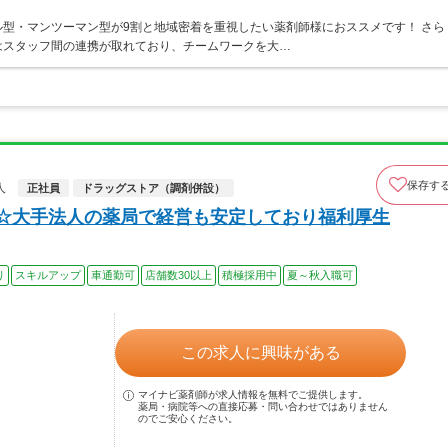
型・マンツーマン型が9割と地域密着を重視したい薬剤師様におススメです！ さら
はスタッフ間の連携が取れており、チームワークを大…
保存す
人
正社員
ドラッグストア（調剤併設）
上☆大手法人の薬局で経営も安定しており福利厚生
り
スキルアップ
車通勤可
店舗数30以上
積極採用中
夏～秋入職可
この求人に興味がある
マイナビ薬剤師が求人情報を無料でご提供します。
薬局・病院等への直接応募・問い合わせではありません
のでご安心ください。