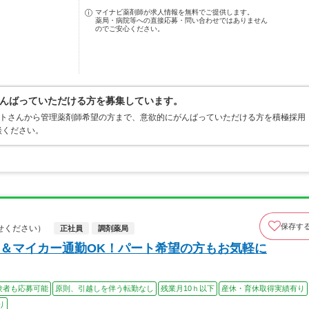
マイナビ薬剤師が求人情報を無料でご提供します。
薬局・病院等への直接応募・問い合わせではありません
のでご安心ください。
んばっていただける方を募集しています。
ートさんから管理薬剤師希望の方まで、意欲的にがんばっていただける方を積極採用
談ください。
保存す
せください）
正社員
調剤薬局
＆マイカー通勤OK！パート希望の方もお気軽に
験者も応募可能
原則、引越しを伴う転勤なし
残業月10ｈ以下
産休・育休取得実績有り
り