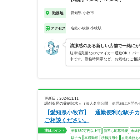
愛知県 小牧市
勤務地
名鉄小牧線 小牧駅
アクセス
清潔感のある新しい店舗で一緒にが
駐車場完備なのでマイカー通勤OK！ パ
中です。勤務時間帯など、お気軽にご相
更新日：2024/11/11
調剤薬局の薬剤師求人（法人名非公開 ※詳細はお問合
【愛知県小牧市】 通勤便利な駅チカ
ご相談ください。
注目ポイント
年収650万円以上可
新卒も応募可能
未経
駅チカ
車通勤可
積極採用中
在宅業務あ