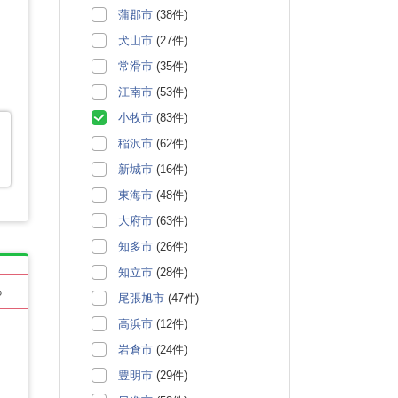
蒲郡市
(38件)
犬山市
(27件)
常滑市
(35件)
江南市
(53件)
小牧市
(83件)
稲沢市
(62件)
新城市
(16件)
東海市
(48件)
大府市
(63件)
知多市
(26件)
知立市
(28件)
る
尾張旭市
(47件)
高浜市
(12件)
岩倉市
(24件)
豊明市
(29件)