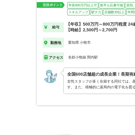
注目ポイント
年収800万円以上可
新卒も応募可能
原則
スキルアップ
駅チカ
店舗数30以上
年間
【年収】500万円～800万円程度 2
給与
【時給】2,500円～2,700円
愛知県 小牧市
勤務地
名鉄小牧線 間内駅
アクセス
全国600店舗超の成長企業！長期
女性スタッフが多く在籍する同社では、
す。また、積極的に薬局内の電子化を図