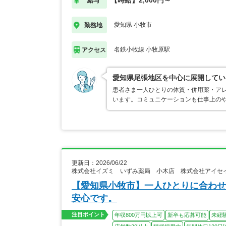
【時給】2,000円～
給与
愛知県 小牧市
勤務地
名鉄小牧線 小牧原駅
アクセス
愛知県尾張地区を中心に展開してい
患者さま一人ひとりの体質・併用薬・ア
います。コミュニケーションも仕事上の
更新日：2026/06/22
株式会社イズミ いずみ薬局 小木店 株式会社アイセ
【愛知県小牧市】一人ひとりに合わせ
安心です。
注目ポイント
年収800万円以上可
新卒も応募可能
未経