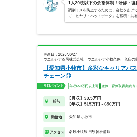
1人20枚以下の余裕体制！研修・
調剤ミスを防止するために、会社をあげ
て「ヒヤリ・ハットデータ」を蓄積・共
更新日：2026/06/27
ウエルシア薬局株式会社 ウエルシア小牧久保一色店の
【愛知県小牧市】多彩なキャリアパス
チェーン◎
注目ポイント
年収650万円以上可
産休・育休取得実績有
【月収】33.5万円
給与
【年収】515万円～650万円
愛知県 小牧市
勤務地
名鉄小牧線 田県神社前駅
アクセス