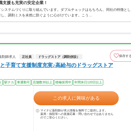
復職支援も充実の安定企業！
てシステムづくりに取り組んでいます。ダブルチェックはもちろん、同社の特徴とし
有し、調剤ミスを未然に防ぐように心がけています。こう…
保存す
薬剤師求人
正社員
ドラッグストア（調剤併設）
と子育て支援制度充実♪高給与のドラッグストア
り
駅チカ
車通勤可
店舗数30以上
積極採用中
年間休日120日以上
この求人に興味がある
マイナビ薬剤師が求人情報を無料でご提供します。
薬局・病院等への直接応募・問い合わせではありません
のでご安心ください。