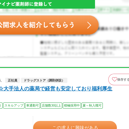
保存す
人
正社員
ドラッグストア（調剤併設）
上☆大手法人の薬局で経営も安定しており福利厚生
り
スキルアップ
車通勤可
店舗数30以上
積極採用中
夏～秋入職可
この求人に興味がある