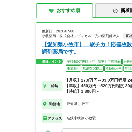
おすすめ順
新着
更新日：2026/07/08
小牧薬局 株式会社メディカル一光の薬剤師求人
正
【愛知県小牧市】 駅チカ！応需枚数
調剤薬局です。
注目ポイント
年収500万円以上可
新卒も応募可能
未経
車通勤可
店舗数30以上
積極採用中
年間
【月収】27.0万円～33.0万円程度 
【年収】450万円～520万円程度 3
給与
【時給】1,800円～
愛知県 小牧市
勤務地
名鉄小牧線 小牧駅
アクセス