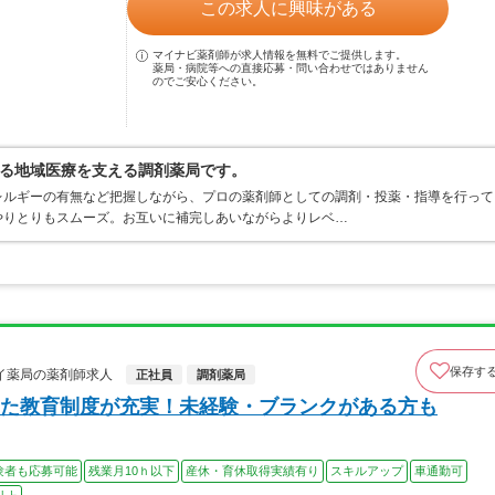
この求人に興味がある
マイナビ薬剤師が求人情報を無料でご提供します。
薬局・病院等への直接応募・問い合わせではありません
のでご安心ください。
る地域医療を支える調剤薬局です。
レルギーの有無など把握しながら、プロの薬剤師としての調剤・投薬・指導を行って
やりとりもスムーズ。お互いに補完しあいながらよりレベ…
保存す
イ薬局の薬剤師求人
正社員
調剤薬局
た教育制度が充実！未経験・ブランクがある方も
験者も応募可能
残業月10ｈ以下
産休・育休取得実績有り
スキルアップ
車通勤可