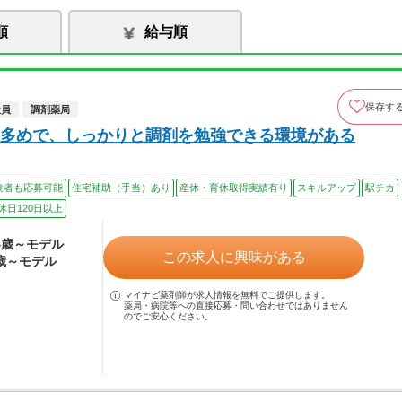
順
給与順
保存す
社員
調剤薬局
多めで、しっかりと調剤を勉強できる環境がある
験者も応募可能
住宅補助（手当）あり
産休・育休取得実績有り
スキルアップ
駅チカ
休日120日以上
24歳～モデル
この求人に興味がある
0歳～モデル
マイナビ薬剤師が求人情報を無料でご提供します。
薬局・病院等への直接応募・問い合わせではありません
のでご安心ください。