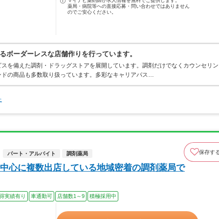
マイナビ薬剤師が求人情報を無料でご提供します。
薬局・病院等への直接応募・問い合わせではありません
のでご安心ください。
るボーダーレスな店舗作りを行っています。
ビスを備えた調剤・ドラッグストアを展開しています。調剤だけでなくカウンセリン
ンドの商品も多数取り扱っています。多彩なキャリアパス…
た
保存す
パート・アルバイト
調剤薬局
中心に複数出店している地域密着の調剤薬局で
得実績有り
車通勤可
店舗数1～9
積極採用中