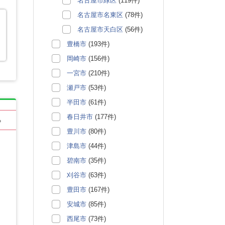
名古屋市緑区
(119件)
名古屋市名東区
(78件)
名古屋市天白区
(56件)
豊橋市
(193件)
岡崎市
(156件)
一宮市
(210件)
瀬戸市
(53件)
半田市
(61件)
春日井市
(177件)
る
豊川市
(80件)
津島市
(44件)
碧南市
(35件)
刈谷市
(63件)
豊田市
(167件)
安城市
(85件)
西尾市
(73件)