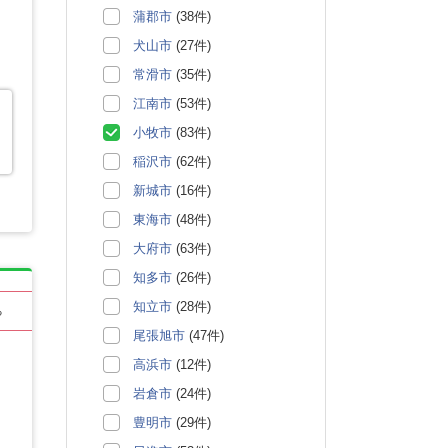
蒲郡市
(38件)
犬山市
(27件)
常滑市
(35件)
江南市
(53件)
小牧市
(83件)
稲沢市
(62件)
新城市
(16件)
東海市
(48件)
大府市
(63件)
知多市
(26件)
知立市
(28件)
る
尾張旭市
(47件)
高浜市
(12件)
岩倉市
(24件)
豊明市
(29件)