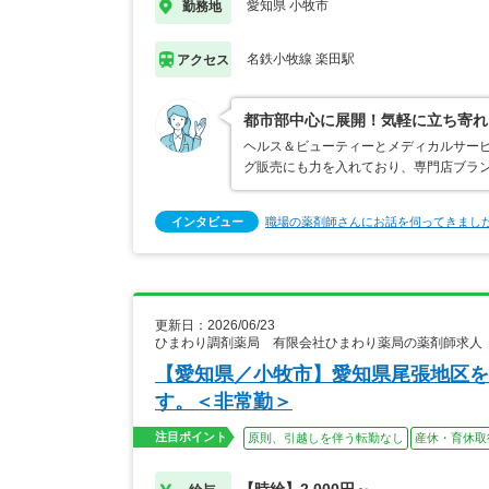
愛知県 小牧市
勤務地
名鉄小牧線 楽田駅
アクセス
都市部中心に展開！気軽に立ち寄れ
ヘルス＆ビューティーとメディカルサー
グ販売にも力を入れており、専門店ブラ
インタビュー
職場の薬剤師さんにお話を伺ってきまし
更新日：2026/06/23
ひまわり調剤薬局 有限会社ひまわり薬局の薬剤師求人
【愛知県／小牧市】愛知県尾張地区を
す。＜非常勤＞
注目ポイント
原則、引越しを伴う転勤なし
産休・育休取