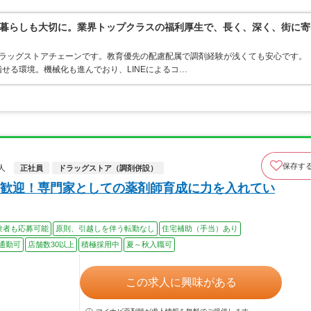
暮らしも大切に。業界トップクラスの福利厚生で、長く、深く、街に寄
うドラッグストアチェーンです。教育優先の配慮配属で調剤経験が浅くても安心です。
せる環境。機械化も進んでおり、LINEによるコ…
保存す
人
正社員
ドラッグストア（調剤併設）
歓迎！専門家としての薬剤師育成に力を入れてい
験者も応募可能
原則、引越しを伴う転勤なし
住宅補助（手当）あり
通勤可
店舗数30以上
積極採用中
夏～秋入職可
この求人に興味がある