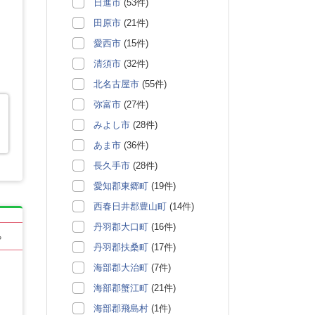
日進市
(53件)
田原市
(21件)
愛西市
(15件)
清須市
(32件)
北名古屋市
(55件)
弥富市
(27件)
みよし市
(28件)
あま市
(36件)
長久手市
(28件)
愛知郡東郷町
(19件)
西春日井郡豊山町
(14件)
丹羽郡大口町
(16件)
る
丹羽郡扶桑町
(17件)
海部郡大治町
(7件)
海部郡蟹江町
(21件)
海部郡飛島村
(1件)