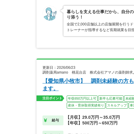
暮らしを支える仕事だから、自分の
り添う！
全国で2,000店舗以上の店舗展開を行
トレーナーが指導するなど長期就業を目指
更新日：2026/06/23
調剤薬局amano 桃花台店 株式会社アマノの薬剤師求
【愛知県小牧市】 調剤未経験の方も
ます。
注目ポイント
年収650万円以上可
新卒も応募可能
未経
産休・育休取得実績有り
スキルアップ
車
【月収】29.0万円～35.0万円
給与
【年収】500万円～650万円