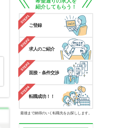
希望通りの求人を
紹介してもらう！
STEP1
ご登録
STEP2
求人のご紹介
STEP3
面接・条件交渉
STEP4
転職成功！！
最後まで納得のいく転職先をお探しします。