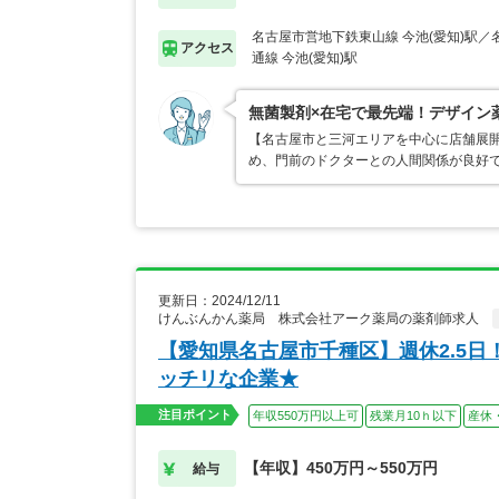
名古屋市営地下鉄東山線 今池(愛知)駅
アクセス
通線 今池(愛知)駅
無菌製剤×在宅で最先端！デザイン
【名古屋市と三河エリアを中心に店舗展開
め、門前のドクターとの人間関係が良好
更新日：2024/12/11
けんぶんかん薬局 株式会社アーク薬局の薬剤師求人
【愛知県名古屋市千種区】週休2.5日
ッチリな企業★
注目ポイント
年収550万円以上可
残業月10ｈ以下
産休
【年収】450万円～550万円
給与