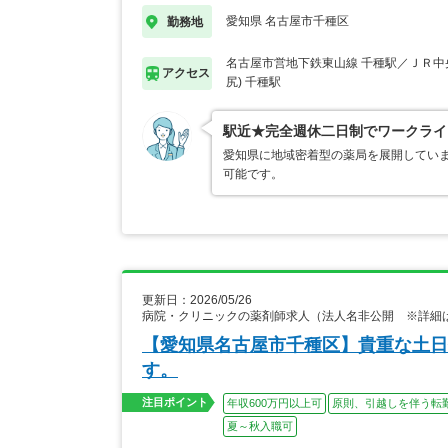
愛知県 名古屋市千種区
勤務地
名古屋市営地下鉄東山線 千種駅／ＪＲ中
アクセス
尻) 千種駅
駅近★完全週休二日制でワークライ
愛知県に地域密着型の薬局を展開してい
可能です。
更新日：2026/05/26
病院・クリニックの薬剤師求人（法人名非公開 ※詳細
【愛知県名古屋市千種区】貴重な土日
す。
注目ポイント
年収600万円以上可
原則、引越しを伴う転
夏～秋入職可