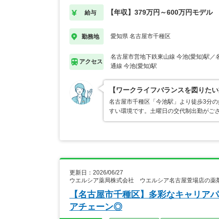
【年収】379万円～600万円モデル
給与
愛知県 名古屋市千種区
勤務地
名古屋市営地下鉄東山線 今池(愛知)駅
アクセス
通線 今池(愛知)駅
【ワークライフバランスを図りたい
名古屋市千種区「今池駅」より徒歩3分の
すい環境です。土曜日の交代制出勤がござ
更新日：2026/06/27
ウエルシア薬局株式会社 ウエルシア名古屋萱場店の薬
【名古屋市千種区】多彩なキャリアパ
アチェーン◎