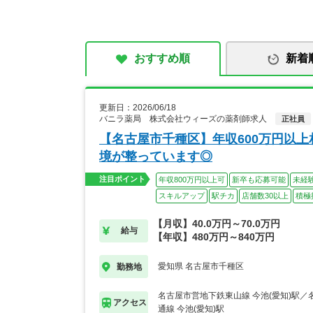
おすすめ順
新着
更新日：2026/06/18
バニラ薬局 株式会社ウィーズの薬剤師求人
正社員
【名古屋市千種区】年収600万円以
境が整っています◎
注目ポイント
年収800万円以上可
新卒も応募可能
未経
スキルアップ
駅チカ
店舗数30以上
積極
【月収】40.0万円～70.0万円
給与
【年収】480万円～840万円
愛知県 名古屋市千種区
勤務地
名古屋市営地下鉄東山線 今池(愛知)駅
アクセス
通線 今池(愛知)駅