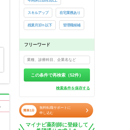
年間休日120日以上
スキルアップ
在宅業務あり
残業月10ｈ以下
管理職候補
フリーワード
この条件で再検索（
52
件）
検索条件を保存する
る
無料転職サポートに
簡単1分
申し込む
マイナビ薬剤師に登録して