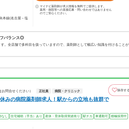
マイナビ薬剤師が求人情報を無料でご提供します。
薬局・病院等への直接応募・問い合わせではありません
のでご安心ください。
央本線(名古屋－塩
フバランス◎
ます。全店舗で多科目を扱っていますので、薬剤師として幅広い知識を付けることが
保存す
はお問合せください）
正社員
病院・クリニック
休みの病院薬剤師求人！駅からの立地も抜群で
勤なし
住宅補助（手当）あり
産休・育休取得実績有り
駅チカ
車通勤可
積極採用中