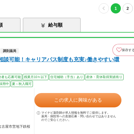
1
2
順
給与順
保存す
調剤薬局
上相談可能！キャリアパス制度も充実♪働きやすい環
験者も応募可能
残業月10ｈ以下
住宅補助（手当）あり
産休・育休取得実績有り
採用中
夏～秋入職可
この求人に興味がある
マイナビ薬剤師が求人情報を無料でご提供します。
薬局・病院等への直接応募・問い合わせではありません
のでご安心ください。
／名古屋市営地下鉄桜