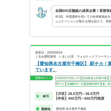
全国600店舗超の成長企業！長期
年2回、外部講師を招いての全体勉強会
ュニケーションが取れる場を設けて、気
更新日：2026/06/18
くるみ調剤薬局 いまいけ店 ウォルナットファーマシ
【愛知県名古屋市千種区】 駅チカ！
ています。
注目ポイント
年収600万円以上可
未経験者も応募可能
駅チカ
店舗数10～29
積極採用中
夏～秋
【月収】28.0万円～36.0万円
給与
【年収】450万円～600万円程度
愛知県 名古屋市千種区
勤務地