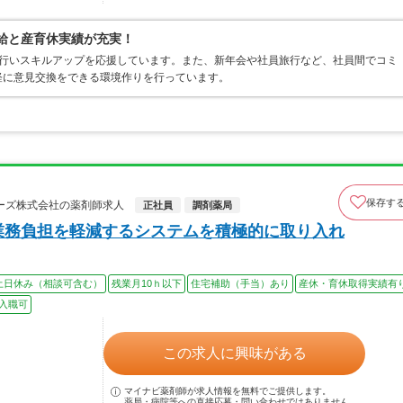
有給と産育休実績が充実！
を行いスキルアップを応援しています。また、新年会や社員旅行など、社員間でコミ
軽に意見交換をできる環境作りを行っています。
保存す
ーズ株式会社の薬剤師求人
正社員
調剤薬局
業務負担を軽減するシステムを積極的に取り入れ
土日休み（相談可含む）
残業月10ｈ以下
住宅補助（手当）あり
産休・育休取得実績有
入職可
この求人に興味がある
マイナビ薬剤師が求人情報を無料でご提供します。
薬局・病院等への直接応募・問い合わせではありません