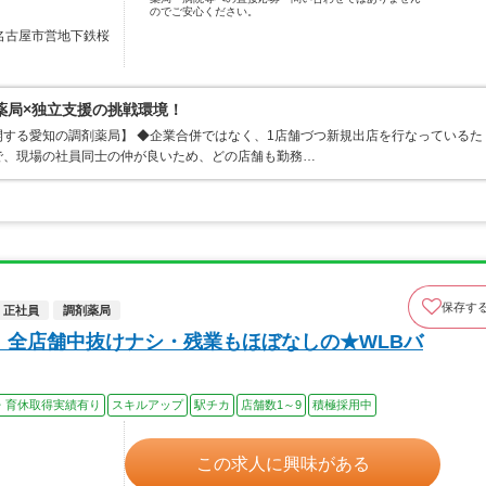
のでご安心ください。
／名古屋市営地下鉄桜
薬局×独立支援の挑戦環境！
する愛知の調剤薬局】 ◆企業合併ではなく、1店舗づつ新規出店を行なっているた
で、現場の社員同士の仲が良いため、どの店舗も勤務…
保存す
正社員
調剤薬局
！全店舗中抜けナシ・残業もほぼなしの★WLBバ
・育休取得実績有り
スキルアップ
駅チカ
店舗数1～9
積極採用中
この求人に興味がある