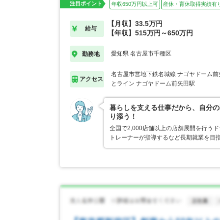
注目ポイント
年収650万円以上可
産休・育休取得実績有
【月収】33.5万円
給与
【年収】515万円～650万円
愛知県 名古屋市千種区
勤務地
名古屋市営地下鉄名城線 ナゴヤドーム前
アクセス
とライン ナゴヤドーム前矢田駅
暮らしを支える仕事だから、自分の
り添う！
全国で2,000店舗以上の店舗展開を行
トレーナーが指導するなど長期就業を目指