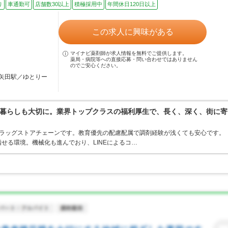
り
車通勤可
店舗数30以上
積極採用中
年間休日120日以上
この求人に興味がある
マイナビ薬剤師が求人情報を無料でご提供します。
薬局・病院等への直接応募・問い合わせではありません
のでご安心ください。
矢田駅／ゆとりー
暮らしも大切に。業界トップクラスの福利厚生で、長く、深く、街に寄
うドラッグストアチェーンです。教育優先の配慮配属で調剤経験が浅くても安心です。
せる環境。機械化も進んでおり、LINEによるコ…