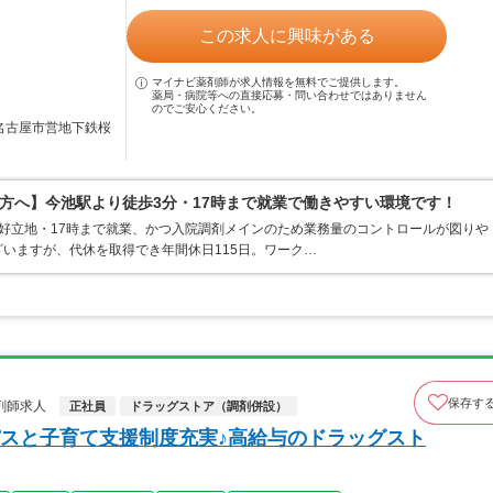
この求人に興味がある
マイナビ薬剤師が求人情報を無料でご提供します。
薬局・病院等への直接応募・問い合わせではありません
のでご安心ください。
／名古屋市営地下鉄桜
方へ】今池駅より徒歩3分・17時まで就業で働きやすい環境です！
好立地・17時まで就業、かつ入院調剤メインのため業務量のコントロールが図りや
いますが、代休を取得でき年間休日115日。ワーク…
保存す
剤師求人
正社員
ドラッグストア（調剤併設）
スと子育て支援制度充実♪高給与のドラッグスト