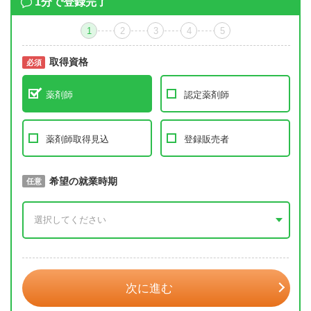
1分で登録完了
1
2
3
4
5
取得資格
必須
必須
薬剤師
認定薬剤師
薬剤師取得見込
登録販売者
取得予定年
希望の就業時期
必須
任意
年 3月
次に進む