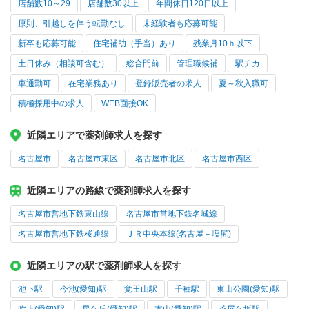
店舗数10～29
店舗数30以上
年間休日120日以上
原則、引越しを伴う転勤なし
未経験者も応募可能
新卒も応募可能
住宅補助（手当）あり
残業月10ｈ以下
土日休み（相談可含む）
総合門前
管理職候補
駅チカ
車通勤可
在宅業務あり
登録販売者の求人
夏～秋入職可
積極採用中の求人
WEB面接OK
近隣エリアで薬剤師求人を探す
名古屋市
名古屋市東区
名古屋市北区
名古屋市西区
近隣エリアの路線で薬剤師求人を探す
名古屋市営地下鉄東山線
名古屋市営地下鉄名城線
名古屋市営地下鉄桜通線
ＪＲ中央本線(名古屋－塩尻)
近隣エリアの駅で薬剤師求人を探す
池下駅
今池(愛知)駅
覚王山駅
千種駅
東山公園(愛知)駅