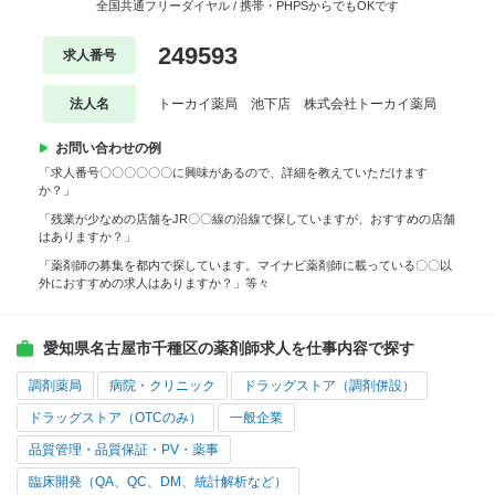
全国共通フリーダイヤル / 携帯・PHPSからでもOKです
249593
求人番号
法人名
トーカイ薬局 池下店 株式会社トーカイ薬局
お問い合わせの例
「求人番号〇〇〇〇〇〇に興味があるので、詳細を教えていただけます
か？」
「残業が少なめの店舗をJR〇〇線の沿線で探していますが、おすすめの店舗
はありますか？」
「薬剤師の募集を都内で探しています。マイナビ薬剤師に載っている〇〇以
外におすすめの求人はありますか？」等々
愛知県名古屋市千種区の薬剤師求人を仕事内容で探す
調剤薬局
病院・クリニック
ドラッグストア（調剤併設）
ドラッグストア（OTCのみ）
一般企業
品質管理・品質保証・PV・薬事
臨床開発（QA、QC、DM、統計解析など）