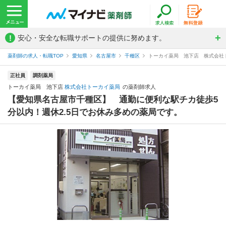
!
安心・安全な転職サポートの提供に努めます。
薬剤師の求人・転職TOP
愛知県
名古屋市
千種区
トーカイ薬局 池下店 株式会社
正社員
調剤薬局
トーカイ薬局 池下店
株式会社トーカイ薬局
の薬剤師求人
【愛知県名古屋市千種区】 通勤に便利な駅チカ徒歩5
分以内！週休2.5日でお休み多めの薬局です。