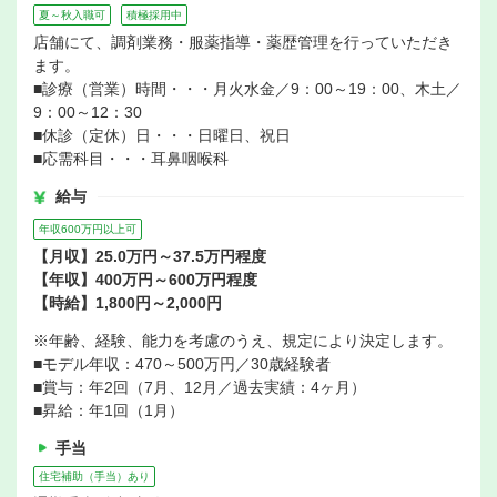
夏～秋入職可
積極採用中
店舗にて、調剤業務・服薬指導・薬歴管理を行っていただき
ます。
■診療（営業）時間・・・月火水金／9：00～19：00、木土／
9：00～12：30
■休診（定休）日・・・日曜日、祝日
■応需科目・・・耳鼻咽喉科
給与
年収600万円以上可
【月収】25.0万円～37.5万円程度
【年収】400万円～600万円程度
【時給】1,800円～2,000円
※年齢、経験、能力を考慮のうえ、規定により決定します。
■モデル年収：470～500万円／30歳経験者
■賞与：年2回（7月、12月／過去実績：4ヶ月）
■昇給：年1回（1月）
手当
住宅補助（手当）あり