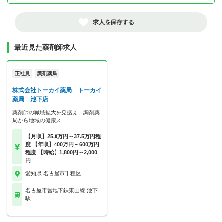
求人を保存する
最近見た薬剤師求人
正社員
調剤薬局
株式会社トーカイ薬局 トーカイ
薬局 池下店
薬剤師の職域拡大を見据え、調剤薬
局から地域の健康ス…
【月収】25.0万円～37.5万円程
度 【年収】400万円～600万円
程度 【時給】1,800円～2,000
円
愛知県 名古屋市千種区
名古屋市営地下鉄東山線 池下
駅