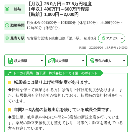
【月収】25.0万円～37.5万円程度
【年収】400万円～600万円程度
給与
【時給】1,800円～2,000円
月火水金:09時00分～19時00分（休憩120分）,土:09時00分～
勤務時間
12時30分（休憩0分）
最寄り駅
名古屋市営地下鉄東山線「池下駅」 徒歩3分
アクセス
更新日：2026/05/26 求人番号：249593
求人情報
法人情報
類似の求人
トーカイ薬局 池下店 株式会社トーカイ薬…のポイント
転居者には借り上げ社宅制度があります。
◆転居を伴って就業される方には借り上げ社宅制度があります。ま
た、転居費用も全額会社が負担しており、転居時の負担軽減を行っ
ています。
年間2～3店舗の新規出店を続けている成長企業です。
◆愛知県、岐阜県を中心に年間2～3店舗の新規出店を行っていま
す。薬局の独立支援制度も整えており、将来的に独立を考えている
方も歓迎しています。