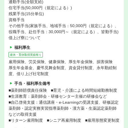
通勤手当(全額支給)
住宅手当(50,000円（規定による）)
残業手当(15分単位)
資格手当
その他手当(家族手当、地域手当：50,000円（規定による）、
役職手当、赴任手当：30,000円～（規定による）、皆勤手当)
借上げ寮について
福利厚生
産休・育休取得実績有り
雇用保険、労災保険、健康保険、厚生年金保険、損害保険
厚生年金基金、慶弔見舞金制度、資金貸付制度、永年勤続制
度、借り上げ社宅制度
手当・福利厚生備考
■薬剤師賠償責任保険 ■育児・介護による時間短縮勤務制度
■生涯教育：薬剤師会・研修センター主催の研修会など
■自己啓発支援：通信講座・e-Learningの受講支援、研修認定
薬剤師・認定実務実習指導薬剤師・漢方薬・生薬認定薬剤師
などの取得支援
■リターン雇用制度 ■シニア再雇用制度 ■雇用形態変更制度