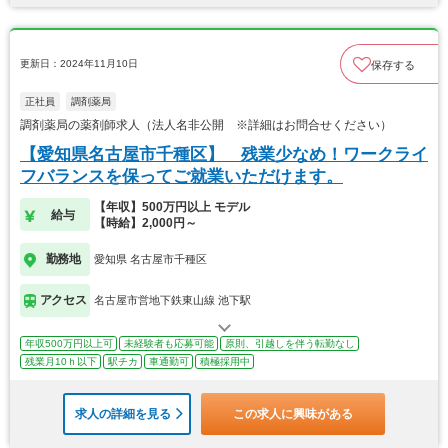
更新日：2024年11月10日
保存する
正社員
調剤薬局
調剤薬局の薬剤師求人（法人名非公開 ※詳細はお問合せください）
【愛知県名古屋市千種区】 残業少なめ！ワークライ
フバランスを保ってご就業いただけます。
【年収】500万円以上 モデル
給与
【時給】2,000円～
勤務地
愛知県 名古屋市千種区
アクセス
名古屋市営地下鉄東山線 池下駅
年収500万円以上可
未経験者も応募可能
原則、引越しを伴う転勤なし
残業月10ｈ以下
駅チカ
車通勤可
積極採用中
求人の詳細を見る
この求人に興味がある