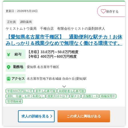
更新日：2026年5月19日
保存する
正社員
調剤薬局
ケミストムトウ薬局 千種台店 有限会社ケミストの薬剤師求人
【愛知県名古屋市千種区】 通勤便利な駅チカ！お休
みしっかり＆残業少なめで無理なく働ける環境です。
【月収】33.0万円～50.0万円程度
給与
【年収】400万円～600万円程度
勤務地
愛知県 名古屋市千種区
アクセス
名古屋市営地下鉄名城線 自由ケ丘(愛知)駅
年収600万円以上可
新卒も応募可能
未経験者も応募可能
原則、引越しを伴う転勤なし
残業月10ｈ以下
駅チカ
店舗数1～9
積極採用中
管理職候補
求人の詳細を見る
この求人に興味がある