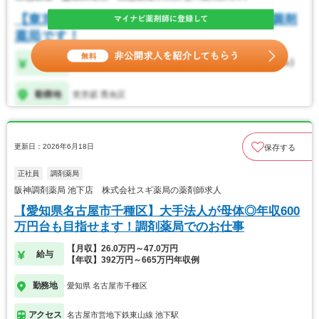
更新日：2026年6月18日
保存する
正社員
調剤薬局
阪神調剤薬局 池下店 株式会社スギ薬局の薬剤師求人
【愛知県名古屋市千種区】大手法人が母体◎年収600
万円台も目指せます！調剤薬局でのお仕事
【月収】26.0万円～47.0万円
給与
【年収】392万円～665万円年収例
勤務地
愛知県 名古屋市千種区
アクセス
名古屋市営地下鉄東山線 池下駅