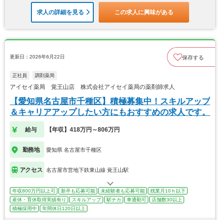
求人の詳細を見る
この求人に興味がある
更新日：2026年6月22日
保存する
正社員
調剤薬局
アイセイ薬局 覚王山店 株式会社アイセイ薬局の薬剤師求人
【愛知県名古屋市千種区】積極募集中！スキルアップ
＆キャリアアップしたい方にもおすすめの求人です。
給与
【年収】418万円～806万円
勤務地
愛知県 名古屋市千種区
アクセス
名古屋市営地下鉄東山線 覚王山駅
年収800万円以上可
新卒も応募可能
未経験者も応募可能
残業月10ｈ以下
産休・育休取得実績有り
スキルアップ
駅チカ
車通勤可
店舗数30以上
積極採用中
年間休日120日以上