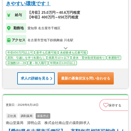
きやすい環境です！
【月収】25.0万円～40.6万円程度
給与
【年収】400万円～650万円程度
勤務地
愛知県 名古屋市千種区
アクセス
名古屋市営地下鉄鶴舞線 川名駅
年収650万円以上可
新卒も応募可能
未経験者も応募可能
原則、引越しを伴う転勤なし
残業月10ｈ以下
産休・育休取得実績有り
車通勤可
店舗数10～29
夏～秋入職可
年間休日120日以上
求人の詳細を見る
最新の募集状況を問い合わせる
更新日：2026年6月18日
保存する
正社員
調剤薬局
募集停止
南山堂薬局 清明山店 株式会社南山堂の薬剤師求人