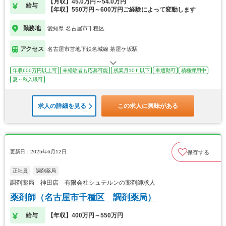
【月収】45.0万円～54.0万円
給与
【年収】550万円～600万円ご経験によって変動します
勤務地
愛知県 名古屋市千種区
アクセス
名古屋市営地下鉄名城線 茶屋ケ坂駅
年収600万円以上可
未経験者も応募可能
残業月10ｈ以下
車通勤可
積極採用中
夏～秋入職可
求人の詳細を見る
この求人に興味がある
更新日：2025年6月12日
保存する
正社員
調剤薬局
調剤薬局 神田店 有限会社シュテルンの薬剤師求人
薬剤師（名古屋市千種区 調剤薬局）
給与
【年収】400万円～550万円