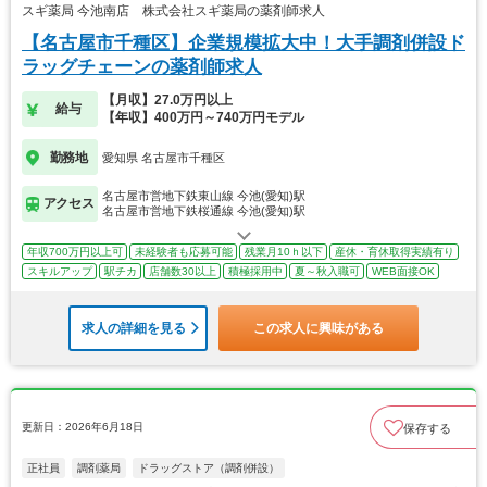
スギ薬局 今池南店 株式会社スギ薬局の薬剤師求人
【名古屋市千種区】企業規模拡大中！大手調剤併設ド
ラッグチェーンの薬剤師求人
【月収】27.0万円以上
給与
【年収】400万円～740万円モデル
勤務地
愛知県 名古屋市千種区
名古屋市営地下鉄東山線 今池(愛知)駅
アクセス
名古屋市営地下鉄桜通線 今池(愛知)駅
年収700万円以上可
未経験者も応募可能
残業月10ｈ以下
産休・育休取得実績有り
スキルアップ
駅チカ
店舗数30以上
積極採用中
夏～秋入職可
WEB面接OK
求人の詳細を見る
この求人に興味がある
更新日：2026年6月18日
保存する
正社員
調剤薬局
ドラッグストア（調剤併設）