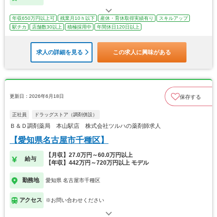
年収650万円以上可
残業月10ｈ以下
産休・育休取得実績有り
スキルアップ
駅チカ
店舗数30以上
積極採用中
年間休日120日以上
求人の詳細を見る
この求人に興味がある
更新日：2026年6月18日
保存する
正社員
ドラッグストア（調剤併設）
Ｂ＆Ｄ調剤薬局 本山駅店 株式会社ツルハの薬剤師求人
【愛知県名古屋市千種区】
【月収】27.0万円～60.0万円以上
給与
【年収】442万円～720万円以上 モデル
勤務地
愛知県 名古屋市千種区
アクセス
※お問い合わせください