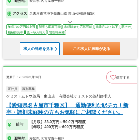
勤務地
愛知県 名古屋市千種区
アクセス
名古屋市営地下鉄東山線 東山公園(愛知)駅
年収700万円以上可
新卒も応募可能
未経験者も応募可能
残業月10ｈ以下
駅チカ
積極採用中
夏～秋入職可
管理職候補
求人の詳細を見る
この求人に興味がある
更新日：2026年5月26日
保存する
正社員
調剤薬局
ケミストムトウ薬局 東山店 有限会社ケミストの薬剤師求人
【愛知県名古屋市千種区】 通勤便利な駅チカ！新
卒・調剤未経験の方もお気軽にご相談ください。
【月収】33.0万円～50.0万円程度
給与
【年収】400万円～600万円程度
勤務地
愛知県 名古屋市千種区