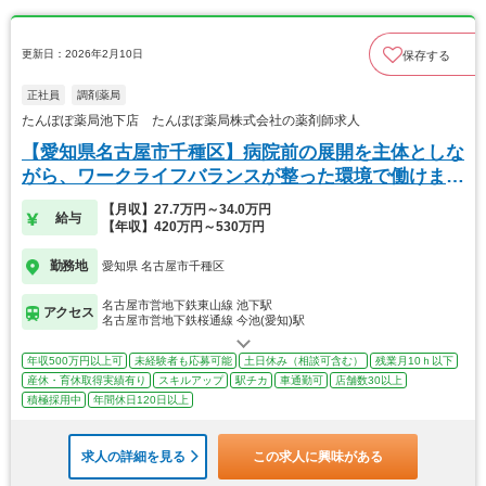
更新日：2026年2月10日
保存する
正社員
調剤薬局
たんぽぽ薬局池下店 たんぽぽ薬局株式会社の薬剤師求人
【愛知県名古屋市千種区】病院前の展開を主体としな
がら、ワークライフバランスが整った環境で働けま
す。
【月収】27.7万円～34.0万円
給与
【年収】420万円～530万円
勤務地
愛知県 名古屋市千種区
名古屋市営地下鉄東山線 池下駅
アクセス
名古屋市営地下鉄桜通線 今池(愛知)駅
年収500万円以上可
未経験者も応募可能
土日休み（相談可含む）
残業月10ｈ以下
産休・育休取得実績有り
スキルアップ
駅チカ
車通勤可
店舗数30以上
積極採用中
年間休日120日以上
求人の詳細を見る
この求人に興味がある