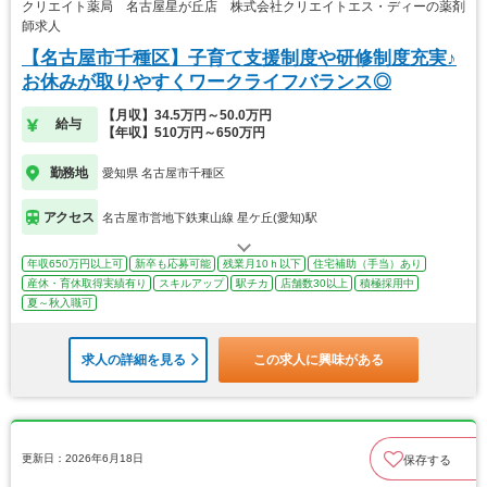
クリエイト薬局 名古屋星が丘店 株式会社クリエイトエス・ディーの薬剤
師求人
【名古屋市千種区】子育て支援制度や研修制度充実♪
お休みが取りやすくワークライフバランス◎
【月収】34.5万円～50.0万円
給与
【年収】510万円～650万円
勤務地
愛知県 名古屋市千種区
アクセス
名古屋市営地下鉄東山線 星ケ丘(愛知)駅
年収650万円以上可
新卒も応募可能
残業月10ｈ以下
住宅補助（手当）あり
産休・育休取得実績有り
スキルアップ
駅チカ
店舗数30以上
積極採用中
夏～秋入職可
求人の詳細を見る
この求人に興味がある
更新日：2026年6月18日
保存する