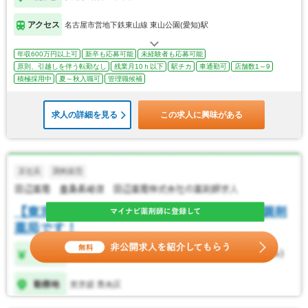
アクセス
名古屋市営地下鉄東山線 東山公園(愛知)駅
年収600万円以上可
新卒も応募可能
未経験者も応募可能
原則、引越しを伴う転勤なし
残業月10ｈ以下
駅チカ
車通勤可
店舗数1～9
積極採用中
夏～秋入職可
管理職候補
求人の詳細を見る
この求人に興味がある