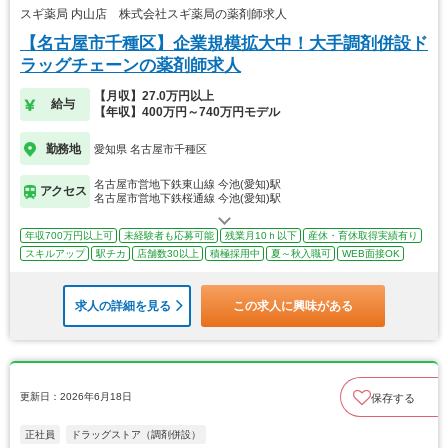
スギ薬局 内山店 株式会社スギ薬局の薬剤師求人
【名古屋市千種区】企業規模拡大中！大手調剤併設ド
ラッグチェーンの薬剤師求人
【月収】27.0万円以上
給与
【年収】400万円～740万円モデル
勤務地
愛知県 名古屋市千種区
名古屋市営地下鉄東山線 今池(愛知)駅
アクセス
名古屋市営地下鉄桜通線 今池(愛知)駅
年収700万円以上可
未経験者も応募可能
残業月10ｈ以下
産休・育休取得実績有り
スキルアップ
駅チカ
店舗数30以上
積極採用中
夏～秋入職可
WEB面接OK
求人の詳細を見る
この求人に興味がある
更新日：2026年6月18日
保存する
正社員
ドラッグストア（調剤併設）