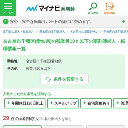
!
安心・安全な転職サポートの提供に努めます。
薬剤師の求人・転職TOP
愛知県の薬剤師求人
名古屋市の薬剤師求人
千種区の薬剤師求
名古屋市千種区(愛知県)の残業月10ｈ以下の薬剤師求人・転
職情報一覧
勤務地
名古屋市千種区(愛知県)
その他
残業月10ｈ以下
条件を変更する
人気のこだわり条件を追加する
年間休日120日以上
スキルアップ
在宅業務あり
管理
29
件の薬剤師求人
※ 非公開求人を除く