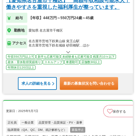
【愛知県名古屋市千種区】 高額年収相談可能求人！
働きやすさを重視した福利厚生が整っています。
給与
【年収】448万円～550万円24歳～45歳
勤務地
愛知県 名古屋市千種区
名古屋市営地下鉄東山線 覚王山駅
アクセス
名古屋市営地下鉄名城線 砂田橋駅…ほか
年収550万円以上可
新卒も応募可能
未経験者も応募可能
残業月10ｈ以下
産休・育休取得実績有り
スキルアップ
車通勤可
店舗数30以上
年間休日120日以上
求人の詳細を見る
最新の募集状況を問い合わせる
更新日：2025年5月7日
保存する
正社員
一般企業
品質管理・品質保証・PV・薬事
臨床開発（QA、QC、DM、統計解析など）
募集停止