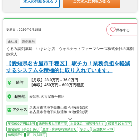
求人の詳細を見る
この求人に興味がある
更新日：2026年6月18日
保存する
正社員
調剤薬局
くるみ調剤薬局 いまいけ店 ウォルナットファーマシーズ株式会社の薬剤
師求人
【愛知県名古屋市千種区】 駅チカ！業務負担を軽減
するシステムを積極的に取り入れています。
【月収】28.0万円～36.0万円
給与
【年収】450万円～600万円程度
勤務地
愛知県 名古屋市千種区
名古屋市営地下鉄東山線 今池(愛知)駅
アクセス
名古屋市営地下鉄桜通線 今池(愛知)駅
年収600万円以上可
未経験者も応募可能
土日休み（相談可含む）
残業月10ｈ以下
住宅補助（手当）あり
産休・育休取得実績有り
駅チカ
店舗数10～29
積極採用中
夏～秋入職可