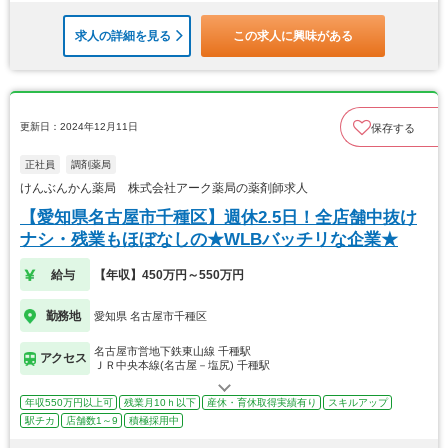
求人の詳細を見る
この求人に興味がある
更新日：2024年12月11日
保存する
正社員
調剤薬局
けんぶんかん薬局 株式会社アーク薬局の薬剤師求人
【愛知県名古屋市千種区】週休2.5日！全店舗中抜け
ナシ・残業もほぼなしの★WLBバッチリな企業★
給与
【年収】450万円～550万円
勤務地
愛知県 名古屋市千種区
名古屋市営地下鉄東山線 千種駅
アクセス
ＪＲ中央本線(名古屋－塩尻) 千種駅
年収550万円以上可
残業月10ｈ以下
産休・育休取得実績有り
スキルアップ
駅チカ
店舗数1～9
積極採用中