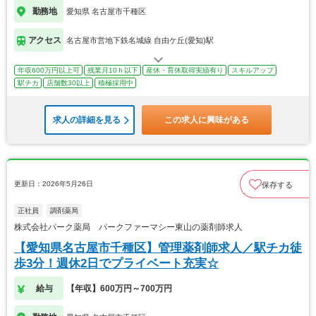
勤務地
愛知県 名古屋市千種区
アクセス
名古屋市営地下鉄名城線 自由ケ丘(愛知)駅
年収600万円以上可
残業月10ｈ以下
産休・育休取得実績有り
スキルアップ
駅チカ
店舗数30以上
積極採用中
求人の詳細を見る
この求人に興味がある
更新日：2026年5月26日
保存する
正社員
調剤薬局
株式会社パーク薬局 パークファーマシー東山の薬剤師求人
【愛知県名古屋市千種区】管理薬剤師求人／駅チカ徒
歩3分！週休2日でプライベート充実☆
給与
【年収】600万円～700万円