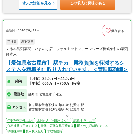
求人の詳細を見る
この求人に興味がある
更新日：2026年6月18日
保存する
正社員
調剤薬局
くるみ調剤薬局 いまいけ店 ウォルナットファーマシーズ株式会社の薬剤
師求人
【愛知県名古屋市】 駅チカ！業務負担を軽減するシ
ステムを積極的に取り入れています。＜管理薬剤師＞
【月収】36.0万円～44.0万円
給与
【年収】600万円～750万円程度
勤務地
愛知県 名古屋市千種区
名古屋市営地下鉄東山線 今池(愛知)駅
アクセス
名古屋市営地下鉄桜通線 今池(愛知)駅
年収700万円以上可
土日休み（相談可含む）
残業月10ｈ以下
住宅補助（手当）あり
産休・育休取得実績有り
駅チカ
店舗数10～29
積極採用中
夏～秋入職可
管理職候補