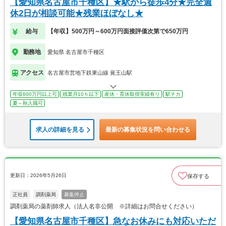
【愛知県名古屋市千種区】★駅から徒歩4分★完全週
休2日が相談可能★残業ほぼなし★
給与
【年収】500万円～600万円面接評価次第で650万円
勤務地
愛知県 名古屋市千種区
アクセス
名古屋市営地下鉄東山線 覚王山駅
年収600万円以上可
残業月10ｈ以下
産休・育休取得実績有り
駅チカ
夏～秋入職可
求人の詳細を見る
最新の募集状況を問い合わせる
更新日：2026年5月26日
保存する
正社員
調剤薬局
募集停止
調剤薬局の薬剤師求人（法人名非公開 ※詳細はお問合せください）
【愛知県名古屋市千種区】急なお休みにも対応いただ