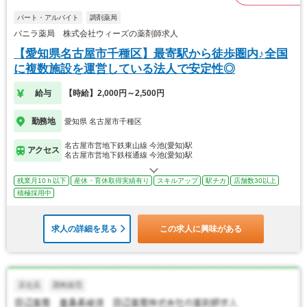
パート・アルバイト
調剤薬局
バニラ薬局 株式会社ウィーズの薬剤師求人
【愛知県名古屋市千種区】最寄駅から徒歩圏内♪全国
に複数施設を運営している法人で安定性◎
給与
【時給】2,000円～2,500円
勤務地
愛知県 名古屋市千種区
名古屋市営地下鉄東山線 今池(愛知)駅
アクセス
名古屋市営地下鉄桜通線 今池(愛知)駅
残業月10ｈ以下
産休・育休取得実績有り
スキルアップ
駅チカ
店舗数30以上
積極採用中
求人の詳細を見る
この求人に興味がある