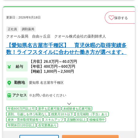
更新日：2026年6月18日
保存する
正社員
調剤薬局
クオール薬局 自由ヶ丘店 クオール株式会社の薬剤師求人
【愛知県名古屋市千種区】 育児休暇の取得実績多
数！ライフスタイルに合わせた働き方が選べます。
【月収】26.0万円～40.0万円
給与
【年収】400万円～600万円
【時給】1,800円～2,500円
勤務地
愛知県 名古屋市千種区
アクセス
※お問い合わせください
年収600万円以上可
新卒も応募可能
未経験者も応募可能
原則、引越しを伴う転勤なし
残業月10ｈ以下
住宅補助（手当）あり
産休・育休取得実績有り
スキルアップ
店舗数30以上
積極採用中
年間休日120日以上
在宅業務あり