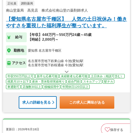
正社員
調剤薬局
南山堂薬局 高見店 株式会社南山堂の薬剤師求人
【愛知県名古屋市千種区】 人気の土日祝休み！働き
やすさを重視した福利厚生が整っています。
【年収】448万円～550万円24歳～45歳
給与
【時給】2,000円～
勤務地
愛知県 名古屋市千種区
名古屋市営地下鉄東山線 今池(愛知)駅
アクセス
名古屋市営地下鉄桜通線 今池(愛知)駅
年収550万円以上可
新卒も応募可能
未経験者も応募可能
土日休み（相談可含む）
残業月10ｈ以下
産休・育休取得実績有り
総合門前
スキルアップ
駅チカ
車通勤可
店舗数30以上
積極採用中
年間休日120日以上
求人の詳細を見る
この求人に興味がある
更新日：2026年6月18日
保存する