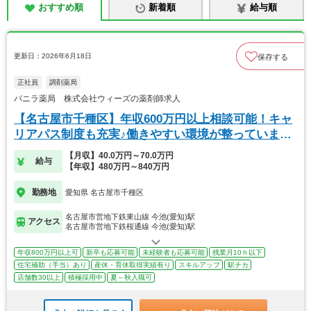
おすすめ順
新着順
給与順
更新日：2026年6月18日
保存する
正社員
調剤薬局
バニラ薬局 株式会社ウィーズの薬剤師求人
【名古屋市千種区】年収600万円以上相談可能！キャ
リアパス制度も充実♪働きやすい環境が整っています
◎
【月収】40.0万円～70.0万円
給与
【年収】480万円～840万円
勤務地
愛知県 名古屋市千種区
名古屋市営地下鉄東山線 今池(愛知)駅
アクセス
名古屋市営地下鉄桜通線 今池(愛知)駅
年収800万円以上可
新卒も応募可能
未経験者も応募可能
残業月10ｈ以下
住宅補助（手当）あり
産休・育休取得実績有り
スキルアップ
駅チカ
店舗数30以上
積極採用中
夏～秋入職可