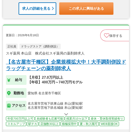
求人の詳細を見る
この求人に興味がある
更新日：2026年6月18日
保存する
正社員
ドラッグストア（調剤併設）
スギ薬局 本山店 株式会社スギ薬局の薬剤師求人
【名古屋市千種区】企業規模拡大中！大手調剤併設ド
ラッグチェーンの薬剤師求人
【月収】27.0万円以上
給与
【年収】400万円～740万円モデル
勤務地
愛知県 名古屋市千種区
名古屋市営地下鉄東山線 本山(愛知)駅
アクセス
名古屋市営地下鉄名城線 本山(愛知)駅
年収700万円以上可
未経験者も応募可能
残業月10ｈ以下
産休・育休取得実績有り
スキルアップ
駅チカ
店舗数30以上
積極採用中
夏～秋入職可
WEB面接OK