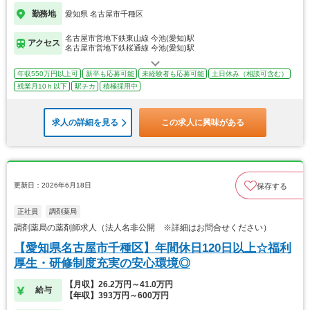
勤務地
愛知県 名古屋市千種区
名古屋市営地下鉄東山線 今池(愛知)駅
アクセス
名古屋市営地下鉄桜通線 今池(愛知)駅
年収550万円以上可
新卒も応募可能
未経験者も応募可能
土日休み（相談可含む）
残業月10ｈ以下
駅チカ
積極採用中
求人の詳細を見る
この求人に興味がある
更新日：2026年6月18日
保存する
正社員
調剤薬局
調剤薬局の薬剤師求人（法人名非公開 ※詳細はお問合せください）
【愛知県名古屋市千種区】年間休日120日以上☆福利
厚生・研修制度充実の安心環境◎
【月収】26.2万円～41.0万円
給与
【年収】393万円～600万円