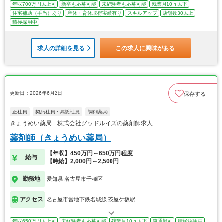
年収700万円以上可
新卒も応募可能
未経験者も応募可能
残業月10ｈ以下
住宅補助（手当）あり
産休・育休取得実績有り
スキルアップ
店舗数30以上
積極採用中
求人の詳細を見る
この求人に興味がある
更新日：2026年6月2日
保存する
正社員
契約社員・嘱託社員
調剤薬局
きょうめい薬局 株式会社グッドルイズの薬剤師求人
薬剤師（きょうめい薬局）
【年収】450万円～650万円程度
給与
【時給】2,000円～2,500円
勤務地
愛知県 名古屋市千種区
アクセス
名古屋市営地下鉄名城線 茶屋ケ坂駅
年収650万円以上可
未経験者も応募可能
残業月10ｈ以下
車通勤可
積極採用中