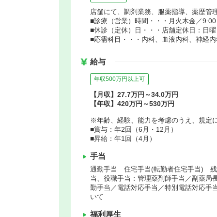
店舗にて、調剤業務、服薬指導、薬歴管
■診療（営業）時間・・・月火木金／9:00～19:
■休診（定休）日・・・店舗定休日：日曜
■応需科目・・・内科、血液内科、神経内
給与
年収500万円以上可
【月収】27.7万円～34.0万円
【年収】420万円～530万円
※年齢、経験、能力を考慮のうえ、規定
■賞与：年2回（6月・12月）
■昇給：年1回（4月）
手当
通勤手当 住宅手当(転勤者住宅手当) 
当、役職手当：管理薬剤師手当／副薬局
勤手当／電話対応手当／特別電話対応手
いて
福利厚生