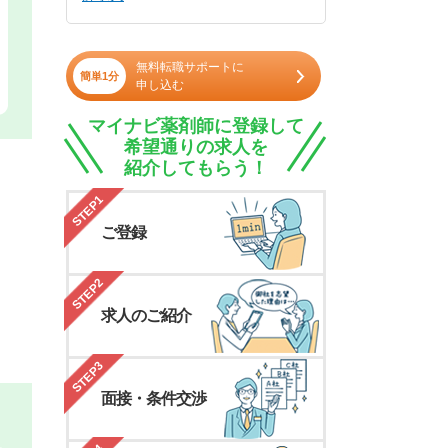
無料転職サポートに
簡単1分
申し込む
マイナビ薬剤師に登録して
希望通りの求人を
紹介してもらう！
STEP1
ご登録
STEP2
求人のご紹介
STEP3
面接・条件交渉