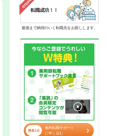
STEP4
転職成功！！
最後まで納得のいく転職先をお探しします。
無料転職サポート
簡単1分
に申し込む