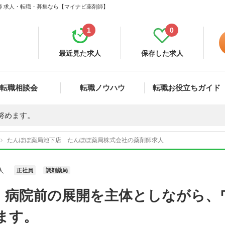
師 求人・転職・募集なら【マイナビ薬剤師】
1
0
最近見た求人
保存した求人
転職相談会
転職ノウハウ
転職お役立ちガイド
努めます。
たんぽぽ薬局池下店 たんぽぽ薬局株式会社の薬剤師求人
人
正社員
調剤薬局
】病院前の展開を主体としながら、
ます。