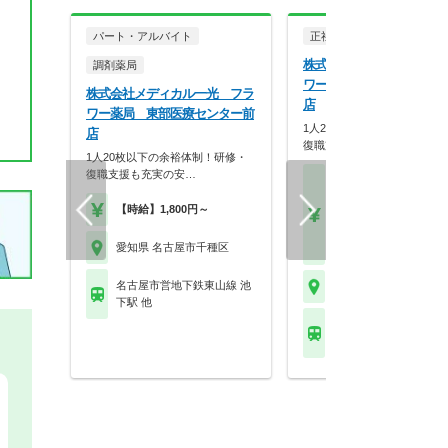
パート・アルバイト
正社員
調剤薬局
株式会社メディカル一光 
調剤薬局
ワー薬局 東部医療センタ
株式会社メディカル一光 フラ
店
ワー薬局 東部医療センター前
1人20枚以下の余裕体制！研
店
復職支援も充実の安…
1人20枚以下の余裕体制！研修・
復職支援も充実の安…
【月収】27.0万円～33.
円程度 24歳～モデル
【時給】1,800円～
【年収】450万円～52
程度 30歳～モデル
愛知県 名古屋市千種区
【時給】1,800円～
名古屋市営地下鉄東山線 池
愛知県 名古屋市千種区
下駅 他
名古屋市営地下鉄東山線
下駅 他