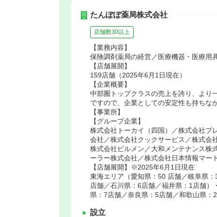
たんぽぽ薬局株式会社
店舗数30以上
【業務内容】
保険調剤薬局の経営／医療機器・医療用
【店舗展開】
159店舗（2025年6月1日現在）
【企業概要】
中部圏トップクラスの売上を誇り、より
ですので、企業としての安定性も持ちな
【事業所】
【グループ企業】
株式会社トーカイ（四国）／株式会社プ
会社／株式会社クックサービス／株式会
株式会社ビルメン／大和メンテナンス株
ーラー株式会社／株式会社日本情報マー
【店舗展開】※2025年6月1日現在
東海エリア（愛知県：50 店舗／岐阜県：
店舗／石川県：6店舗／福井県：1店舗）
県：7店舗／奈良県：5店舗／和歌山県：
設立