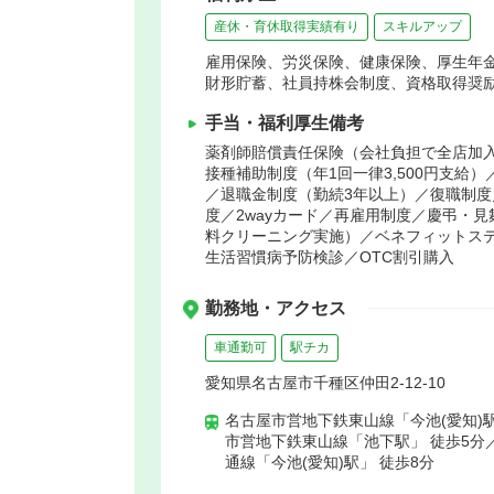
産休・育休取得実績有り
スキルアップ
雇用保険、労災保険、健康保険、厚生年
財形貯蓄、社員持株会制度、資格取得奨
手当・福利厚生備考
薬剤師賠償責任保険（会社負担で全店加入
接種補助制度（年1回一律3,500円支
／退職金制度（勤続3年以上）／復職制
度／2wayカード／再雇用制度／慶弔・
料クリーニング実施）／ベネフィットス
生活習慣病予防検診／OTC割引購入
勤務地・アクセス
車通勤可
駅チカ
愛知県名古屋市千種区仲田2-12-10
名古屋市営地下鉄東山線「今池(愛知)駅
市営地下鉄東山線「池下駅」 徒歩5分
通線「今池(愛知)駅」 徒歩8分