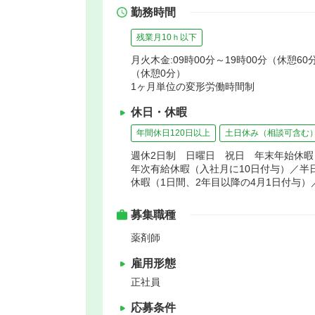
勤務時間
残業月10ｈ以下
月火木金:09時00分～19時00分（休憩60分
（休憩0分）
1ヶ月単位の変形労働時間制
休日・休暇
年間休日120日以上
土日休み（相談可含む
週休2日制 日曜日 祝日 年末年始休
年次有給休暇（入社月に10日付与）／半日
休暇（1日間、2年目以降の4月1日付与）
募集職種
薬剤師
雇用形態
正社員
応募条件