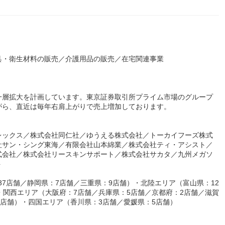
具・衛生材料の販売／介護用品の販売／在宅関連事業
一層拡大を計画しています。東京証券取引所プライム市場のグループ
がら、直近は毎年右肩上がりで売上増加しております。
レックス／株式会社同仁社／ゆうえる株式会社／トーカイフーズ株式
社サン・シング東海／有限会社山本綿業／株式会社ティ・アシスト／
式会社／株式会社リースキンサポート／株式会社サカタ／九州メガソ
ト
37店舗／静岡県：7店舗／三重県：9店舗）・北陸エリア（富山県：12
・関西エリア（大阪府：7店舗／兵庫県：5店舗／京都府：2店舗／滋賀
2店舗）・四国エリア（香川県：3店舗／愛媛県：5店舗）