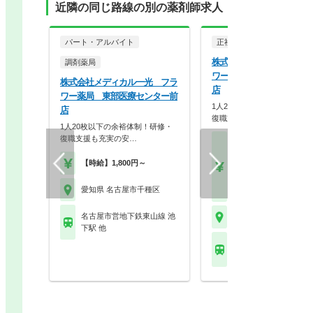
近隣の同じ路線の別の薬剤師求人
パート・アルバイト
正社員
調剤薬局
株式会社メディカル一光 
調剤薬局
ワー薬局 東部医療センタ
株式会社メディカル一光 フラ
店
ワー薬局 東部医療センター前
1人20枚以下の余裕体制！研
店
復職支援も充実の安…
1人20枚以下の余裕体制！研修・
復職支援も充実の安…
【月収】27.0万円～33.
円程度 24歳～モデル
【時給】1,800円～
【年収】450万円～52
程度 30歳～モデル
愛知県 名古屋市千種区
【時給】1,800円～
名古屋市営地下鉄東山線 池
愛知県 名古屋市千種区
下駅 他
名古屋市営地下鉄東山線
下駅 他