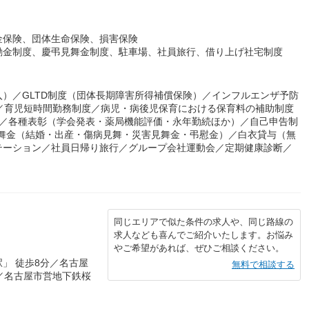
金保険、団体生命保険、損害保険
励金制度、慶弔見舞金制度、駐車場、社員旅行、借り上げ社宅制度
）／GLTD制度（団体長期障害所得補償保険）／インフルエンザ予防
給）／育児短時間勤務制度／病児・病後児保育における保育料の補助制度
度／各種表彰（学会発表・薬局機能評価・永年勤続ほか）／自己申告制
見舞金（結婚・出産・傷病見舞・災害見舞金・弔慰金）／白衣貸与（無
テーション／社員日帰り旅行／グループ会社運動会／定期健康診断／
同じエリアで似た条件の求人や、同じ路線の
求人なども喜んでご紹介いたします。お悩み
やご希望があれば、ぜひご相談ください。
」 徒歩8分／名古屋
無料で相談する
／名古屋市営地下鉄桜