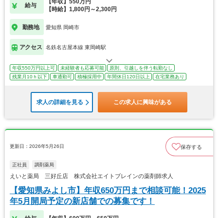
【年収】550万円
給与
【時給】1,800円～2,300円
勤務地
愛知県 岡崎市
アクセス
名鉄名古屋本線 東岡崎駅
年収550万円以上可
未経験者も応募可能
原則、引越しを伴う転勤なし
残業月10ｈ以下
車通勤可
積極採用中
年間休日120日以上
在宅業務あり
求人の詳細を見る
この求人に興味がある
更新日：2026年5月26日
保存する
正社員
調剤薬局
えいと薬局 三好丘店 株式会社エイトブレインの薬剤師求人
【愛知県みよし市】年収650万円まで相談可能！2025
年5月開局予定の新店舗での募集です！