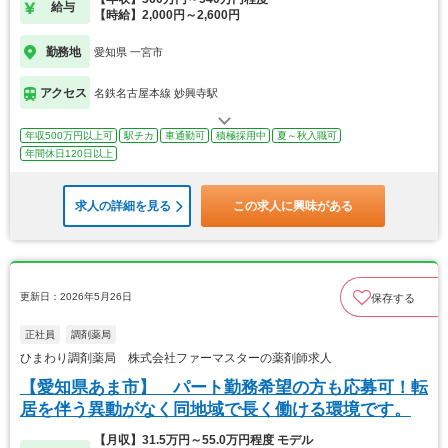
給与
【時給】2,000円～2,600円
勤務地
愛知県 一宮市
アクセス
名鉄名古屋本線 妙興寺駅
年収500万円以上可
駅チカ
車通勤可
積極採用中
夏～秋入職可
年間休日120日以上
求人の詳細を見る
この求人に興味がある
更新日：2026年5月26日
保存する
正社員
調剤薬局
ひまわり調剤薬局 株式会社ファーマスターの薬剤師求人
【愛知県あま市】 パート勤務希望の方も応募可！転
居を伴う異動がなく同地域で長く働ける環境です。
【月収】31.5万円～55.0万円程度 モデル