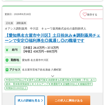
更新日：2026年6月18日
保存する
正社員
調剤薬局
オアシス調剤薬局 中川店 キョーワ薬局株式会社の薬剤師求人
【愛知県名古屋市中川区】土日祝休み★調剤薬局チェ
ーンで安定◎福利厚生◎風通し◎の職場です
【月収】26.0万円～37.5万円
給与
【年収】430万円～600万円
勤務地
愛知県 名古屋市中川区
アクセス
名古屋市営地下鉄名港線 六番町駅
年収600万円以上可
新卒も応募可能
未経験者も応募可能
住宅補助（手当）あり
産休・育休取得実績有り
スキルアップ
車通勤可
店舗数30以上
積極採用中
年間休日120日以上
求人の詳細を見る
この求人に興味がある