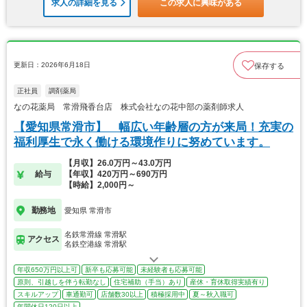
求人の詳細を見る
この求人に興味がある
更新日：2026年6月18日
保存する
正社員
調剤薬局
なの花薬局 常滑飛香台店 株式会社なの花中部の薬剤師求人
【愛知県常滑市】 幅広い年齢層の方が来局！充実の
福利厚生で永く働ける環境作りに努めています。
【月収】26.0万円～43.0万円
給与
【年収】420万円～690万円
【時給】2,000円～
勤務地
愛知県 常滑市
名鉄常滑線 常滑駅
アクセス
名鉄空港線 常滑駅
年収650万円以上可
新卒も応募可能
未経験者も応募可能
原則、引越しを伴う転勤なし
住宅補助（手当）あり
産休・育休取得実績有り
スキルアップ
車通勤可
店舗数30以上
積極採用中
夏～秋入職可
年間休日120日以上