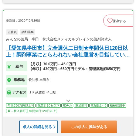
更新日：2026年5月26日
保存する
正社員
調剤薬局
みんなの薬局 半田 株式会社メディカルブレインの薬剤師求人
【愛知県半田市】完全週休二日制★年間休日120日以
上！調剤事業にとらわれない会社運営を目指していま
す
【月収】30.0万円～45.0万円
給与
【年収】430万円～650万円モデル：管理薬剤師650万円
勤務地
愛知県 半田市
アクセス
ＪＲ武豊線 半田駅
年収650万円以上可
残業月10ｈ以下
駅チカ
車通勤可
店舗数1～9
積極採用中
夏～秋入職可
年間休日120日以上
求人の詳細を見る
この求人に興味がある