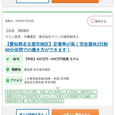
更新日：2026年7月23日
保存する
正社員
調剤薬局
マリン薬局 大磯通店 株式会社マリンの薬剤師求人
【愛知県名古屋市南区】定着率が高く完全週休2日制
60分休憩での働き方ができます！
給与
【年収】450万円～600万円程度 モデル
勤務地
愛知県 名古屋市南区
ＪＲ東海道本線(熱海－米原) 笠寺駅
アクセス
名鉄名古屋本線 本笠寺駅
年収600万円以上可
原則、引越しを伴う転勤なし
土日休み（相談可含む）
残業月10ｈ以下
総合門前
スキルアップ
駅チカ
車通勤可
店舗数1～9
積極採用中
夏～秋入職可
年間休日120日以上
求人の詳細を見る
この求人に興味がある