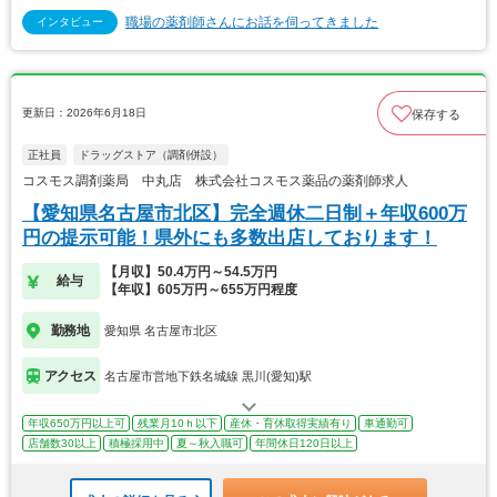
職場の薬剤師さんにお話を伺ってきました
インタビュー
更新日：2026年6月18日
保存する
正社員
ドラッグストア（調剤併設）
コスモス調剤薬局 中丸店 株式会社コスモス薬品の薬剤師求人
【愛知県名古屋市北区】完全週休二日制＋年収600万
円の提示可能！県外にも多数出店しております！
【月収】50.4万円～54.5万円
給与
【年収】605万円～655万円程度
勤務地
愛知県 名古屋市北区
アクセス
名古屋市営地下鉄名城線 黒川(愛知)駅
年収650万円以上可
残業月10ｈ以下
産休・育休取得実績有り
車通勤可
店舗数30以上
積極採用中
夏～秋入職可
年間休日120日以上