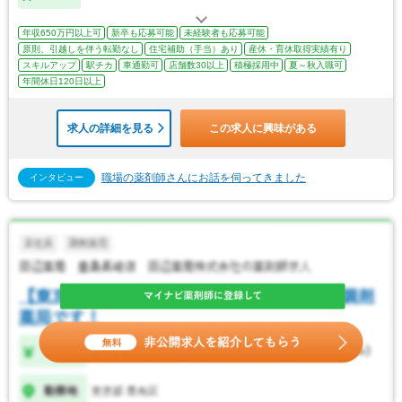
年収650万円以上可
新卒も応募可能
未経験者も応募可能
原則、引越しを伴う転勤なし
住宅補助（手当）あり
産休・育休取得実績有り
スキルアップ
駅チカ
車通勤可
店舗数30以上
積極採用中
夏～秋入職可
年間休日120日以上
求人の詳細を見る
この求人に興味がある
職場の薬剤師さんにお話を伺ってきました
インタビュー