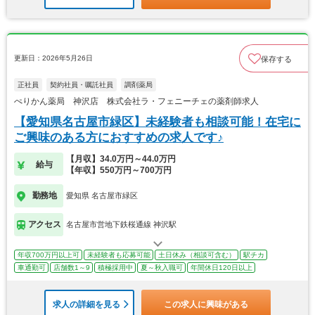
更新日：2026年5月26日
保存する
正社員
契約社員・嘱託社員
調剤薬局
ぺりかん薬局 神沢店 株式会社ラ・フェニーチェの薬剤師求人
【愛知県名古屋市緑区】未経験者も相談可能！在宅に
ご興味のある方におすすめの求人です♪
【月収】34.0万円～44.0万円
給与
【年収】550万円～700万円
勤務地
愛知県 名古屋市緑区
アクセス
名古屋市営地下鉄桜通線 神沢駅
年収700万円以上可
未経験者も応募可能
土日休み（相談可含む）
駅チカ
車通勤可
店舗数1～9
積極採用中
夏～秋入職可
年間休日120日以上
求人の詳細を見る
この求人に興味がある