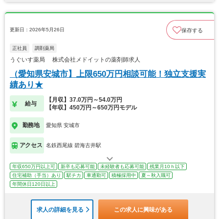
更新日：2026年5月26日
保存する
正社員
調剤薬局
うぐいす薬局 株式会社メドイットの薬剤師求人
（愛知県安城市】上限650万円相談可能！独立支援実
績あり★
【月収】37.0万円～54.0万円
給与
【年収】450万円～650万円モデル
勤務地
愛知県 安城市
アクセス
名鉄西尾線 碧海古井駅
年収650万円以上可
新卒も応募可能
未経験者も応募可能
残業月10ｈ以下
住宅補助（手当）あり
駅チカ
車通勤可
積極採用中
夏～秋入職可
年間休日120日以上
求人の詳細を見る
この求人に興味がある