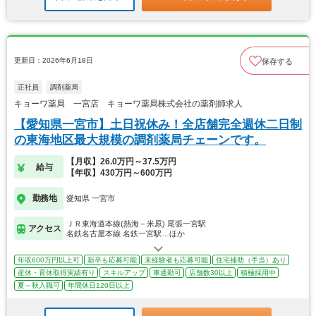
更新日：2026年6月18日
保存する
正社員
調剤薬局
キョーワ薬局 一宮店 キョーワ薬局株式会社の薬剤師求人
【愛知県一宮市】土日祝休み！全店舗完全週休二日制
の東海地区最大規模の調剤薬局チェーンです。
【月収】26.0万円～37.5万円
給与
【年収】430万円～600万円
勤務地
愛知県 一宮市
ＪＲ東海道本線(熱海－米原) 尾張一宮駅
アクセス
名鉄名古屋本線 名鉄一宮駅…ほか
年収600万円以上可
新卒も応募可能
未経験者も応募可能
住宅補助（手当）あり
産休・育休取得実績有り
スキルアップ
車通勤可
店舗数30以上
積極採用中
夏～秋入職可
年間休日120日以上