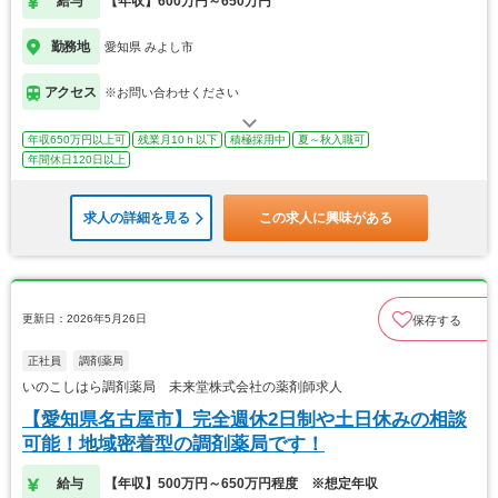
給与
【年収】600万円～650万円
勤務地
愛知県 みよし市
アクセス
※お問い合わせください
年収650万円以上可
残業月10ｈ以下
積極採用中
夏～秋入職可
年間休日120日以上
求人の詳細を見る
この求人に興味がある
更新日：2026年5月26日
保存する
正社員
調剤薬局
いのこしはら調剤薬局 未来堂株式会社の薬剤師求人
【愛知県名古屋市】完全週休2日制や土日休みの相談
可能！地域密着型の調剤薬局です！
給与
【年収】500万円～650万円程度 ※想定年収