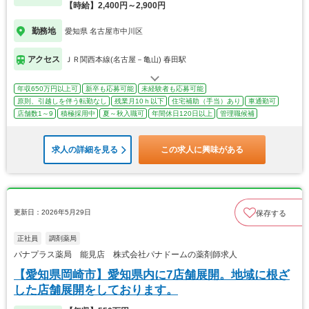
【時給】2,400円～2,900円
勤務地
愛知県 名古屋市中川区
アクセス
ＪＲ関西本線(名古屋－亀山) 春田駅
年収650万円以上可
新卒も応募可能
未経験者も応募可能
原則、引越しを伴う転勤なし
残業月10ｈ以下
住宅補助（手当）あり
車通勤可
店舗数1～9
積極採用中
夏～秋入職可
年間休日120日以上
管理職候補
求人の詳細を見る
この求人に興味がある
更新日：2026年5月29日
保存する
正社員
調剤薬局
パナプラス薬局 能見店 株式会社パナドームの薬剤師求人
【愛知県岡崎市】愛知県内に7店舗展開。地域に根ざ
した店舗展開をしております。