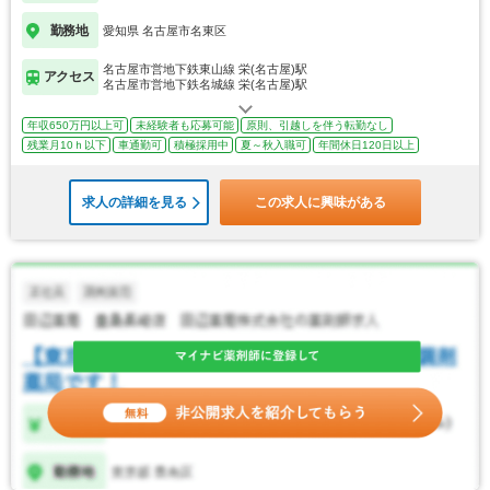
勤務地
愛知県 名古屋市名東区
名古屋市営地下鉄東山線 栄(名古屋)駅
アクセス
名古屋市営地下鉄名城線 栄(名古屋)駅
年収650万円以上可
未経験者も応募可能
原則、引越しを伴う転勤なし
残業月10ｈ以下
車通勤可
積極採用中
夏～秋入職可
年間休日120日以上
求人の詳細を見る
この求人に興味がある