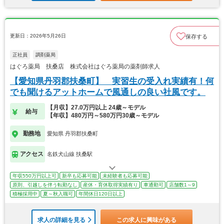
更新日：2026年5月26日
保存する
正社員
調剤薬局
はぐろ薬局 扶桑店 株式会社はぐろ薬局の薬剤師求人
【愛知県丹羽郡扶桑町】 実習生の受入れ実績有！何
でも聞けるアットホームで風通しの良い社風です。
【月収】27.0万円以上 24歳～モデル
給与
【年収】480万円～580万円30歳～モデル
勤務地
愛知県 丹羽郡扶桑町
アクセス
名鉄犬山線 扶桑駅
年収550万円以上可
新卒も応募可能
未経験者も応募可能
原則、引越しを伴う転勤なし
産休・育休取得実績有り
車通勤可
店舗数1～9
積極採用中
夏～秋入職可
年間休日120日以上
求人の詳細を見る
この求人に興味がある