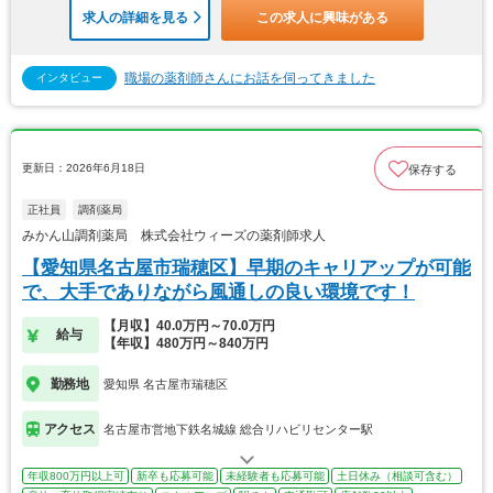
求人の詳細を見る
この求人に興味がある
職場の薬剤師さんにお話を伺ってきました
インタビュー
更新日：2026年6月18日
保存する
正社員
調剤薬局
みかん山調剤薬局 株式会社ウィーズの薬剤師求人
【愛知県名古屋市瑞穂区】早期のキャリアップが可能
で、大手でありながら風通しの良い環境です！
【月収】40.0万円～70.0万円
給与
【年収】480万円～840万円
勤務地
愛知県 名古屋市瑞穂区
アクセス
名古屋市営地下鉄名城線 総合リハビリセンター駅
年収800万円以上可
新卒も応募可能
未経験者も応募可能
土日休み（相談可含む）