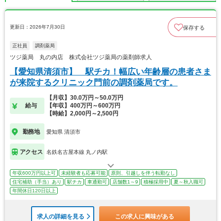
更新日：2026年7月30日
保存する
正社員
調剤薬局
ツジ薬局 丸の内店 株式会社ツジ薬局の薬剤師求人
【愛知県清須市】 駅チカ！幅広い年齢層の患者さま
が来院するクリニック門前の調剤薬局です。
【月収】30.0万円～50.0万円
給与
【年収】400万円～600万円
【時給】2,000円～2,500円
勤務地
愛知県 清須市
アクセス
名鉄名古屋本線 丸ノ内駅
年収600万円以上可
未経験者も応募可能
原則、引越しを伴う転勤なし
住宅補助（手当）あり
駅チカ
車通勤可
店舗数1～9
積極採用中
夏～秋入職可
年間休日120日以上
求人の詳細を見る
この求人に興味がある