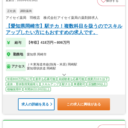
更新日：2026年6月18日
保存する
正社員
調剤薬局
アイセイ薬局 羽根店 株式会社アイセイ薬局の薬剤師求人
【愛知県岡崎市】駅チカ！複数科目を扱うのでスキル
アップしたい方にもおすすめの求人です。
給与
【年収】418万円～806万円
勤務地
愛知県 岡崎市
ＪＲ東海道本線(熱海－米原) 岡崎駅
アクセス
愛知環状鉄道 岡崎駅
年収800万円以上可
新卒も応募可能
未経験者も応募可能
残業月10ｈ以下
産休・育休取得実績有り
スキルアップ
駅チカ
車通勤可
店舗数30以上
積極採用中
年間休日120日以上
求人の詳細を見る
この求人に興味がある