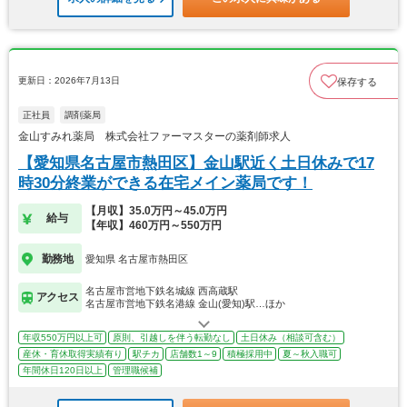
更新日：2026年7月13日
保存する
正社員
調剤薬局
金山すみれ薬局 株式会社ファーマスターの薬剤師求人
【愛知県名古屋市熱田区】金山駅近く土日休みで17
時30分終業ができる在宅メイン薬局です！
【月収】35.0万円～45.0万円
給与
【年収】460万円～550万円
勤務地
愛知県 名古屋市熱田区
名古屋市営地下鉄名城線 西高蔵駅
アクセス
名古屋市営地下鉄名港線 金山(愛知)駅…ほか
年収550万円以上可
原則、引越しを伴う転勤なし
土日休み（相談可含む）
産休・育休取得実績有り
駅チカ
店舗数1～9
積極採用中
夏～秋入職可
年間休日120日以上
管理職候補