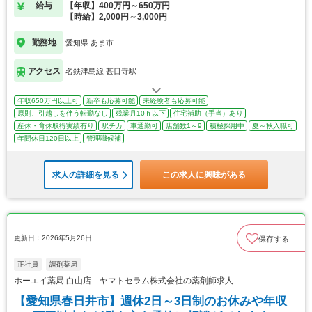
給与
【年収】400万円～650万円
【時給】2,000円～3,000円
勤務地
愛知県 あま市
アクセス
名鉄津島線 甚目寺駅
年収650万円以上可
新卒も応募可能
未経験者も応募可能
原則、引越しを伴う転勤なし
残業月10ｈ以下
住宅補助（手当）あり
産休・育休取得実績有り
駅チカ
車通勤可
店舗数1～9
積極採用中
夏～秋入職可
年間休日120日以上
管理職候補
求人の詳細を見る
この求人に興味がある
更新日：2026年5月26日
保存する
正社員
調剤薬局
ホーエイ薬局 白山店 ヤマトセラム株式会社の薬剤師求人
【愛知県春日井市】週休2日～3日制のお休みや年収