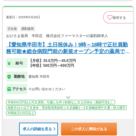
更新日：2026年5月26日
保存する
正社員
調剤薬局
おひさま薬局 半田店 株式会社ファーマスターの薬剤師求人
【愛知県半田市】土日祝休み！9時～18時で正社員勤
務可能★総合病院門前の新規オープン予定の薬局で
す！
【月収】35.0万円～45.0万円
給与
【年収】500万円～600万円
勤務地
愛知県 半田市
アクセス
※お問い合わせください
年収600万円以上可
原則、引越しを伴う転勤なし
土日休み（相談可含む）
残業月10ｈ以下
産休・育休取得実績有り
店舗数1～9
積極採用中
夏～秋入職可
年間休日120日以上
求人の詳細を見る
この求人に興味がある