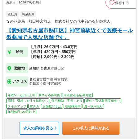
更新日：2026年6月18日
保存する
正社員
調剤薬局
なの花薬局 熱田神宮前店 株式会社なの花中部の薬剤師求人
【愛知県名古屋市熱田区】神宮前駅近くで医療モール
型薬局で人気な店舗です。
【月収】26.0万円～43.0万円
給与
【年収】420万円～550万円
【時給】2,000円～2,300円
勤務地
愛知県 名古屋市熱田区
名鉄名古屋本線 神宮前駅
アクセス
名鉄常滑線 神宮前駅
年収550万円以上可
新卒も応募可能
未経験者も応募可能
原則、引越しを伴う転勤なし
住宅補助（手当）あり
産休・育休取得実績有り
スキルアップ
駅チカ
店舗数30以上
積極採用中
夏～秋入職可
年間休日120日以上
求人の詳細を見る
この求人に興味がある