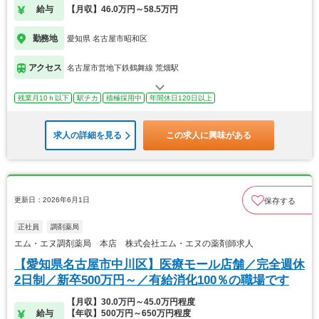
給与
【月収】46.0万円～58.5万円
勤務地
愛知県 名古屋市昭和区
アクセス
名古屋市営地下鉄鶴舞線 荒畑駅
残業月10ｈ以下
駅チカ
積極採用中
年間休日120日以上
求人の詳細を見る
この求人に興味がある
更新日：2026年6月1日
保存する
正社員
調剤薬局
エム・エヌ調剤薬局 本店 株式会社エム・エヌの薬剤師求人
【愛知県名古屋市中川区】医療モール店舗／完全週休
2日制／新卒500万円～／有給消化100％の職場です
【月収】30.0万円～45.0万円程度
給与
【年収】500万円～650万円程度