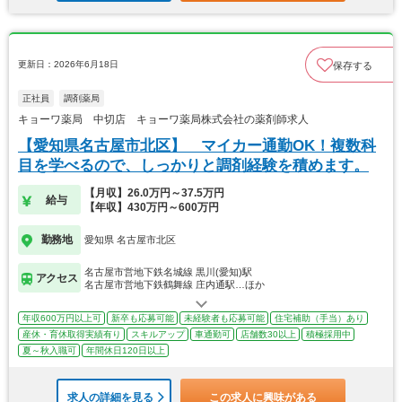
更新日：2026年6月18日
保存する
正社員
調剤薬局
キョーワ薬局 中切店 キョーワ薬局株式会社の薬剤師求人
【愛知県名古屋市北区】 マイカー通勤OK！複数科
目を学べるので、しっかりと調剤経験を積めます。
【月収】26.0万円～37.5万円
給与
【年収】430万円～600万円
勤務地
愛知県 名古屋市北区
名古屋市営地下鉄名城線 黒川(愛知)駅
アクセス
名古屋市営地下鉄鶴舞線 庄内通駅…ほか
年収600万円以上可
新卒も応募可能
未経験者も応募可能
住宅補助（手当）あり
産休・育休取得実績有り
スキルアップ
車通勤可
店舗数30以上
積極採用中
夏～秋入職可
年間休日120日以上
求人の詳細を見る
この求人に興味がある