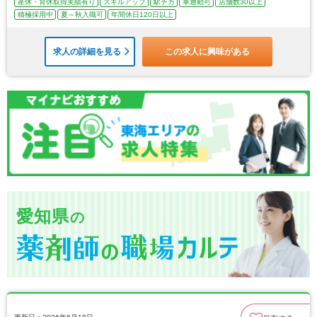
産休・育休取得実績有り
スキルアップ
駅チカ
車通勤可
店舗数30以上
積極採用中
夏～秋入職可
年間休日120日以上
求人の詳細を見る
この求人に興味がある
愛知県
の