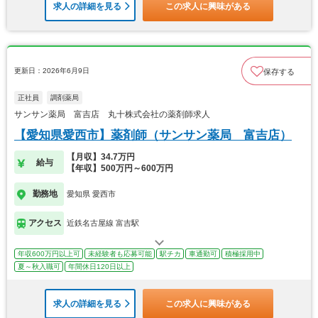
求人の詳細を見る
この求人に興味がある
更新日：2026年6月9日
保存する
正社員
調剤薬局
サンサン薬局 富吉店 丸十株式会社の薬剤師求人
【愛知県愛西市】薬剤師（サンサン薬局 富吉店）
【月収】34.7万円
給与
【年収】500万円～600万円
勤務地
愛知県 愛西市
アクセス
近鉄名古屋線 富吉駅
年収600万円以上可
未経験者も応募可能
駅チカ
車通勤可
積極採用中
夏～秋入職可
年間休日120日以上
求人の詳細を見る
この求人に興味がある