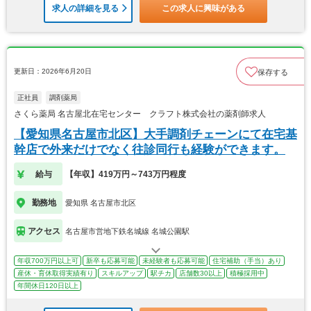
求人の詳細を見る
この求人に興味がある
更新日：2026年6月20日
保存する
正社員
調剤薬局
さくら薬局 名古屋北在宅センター クラフト株式会社の薬剤師求人
【愛知県名古屋市北区】大手調剤チェーンにて在宅基
幹店で外来だけでなく往診同行も経験ができます。
給与
【年収】419万円～743万円程度
勤務地
愛知県 名古屋市北区
アクセス
名古屋市営地下鉄名城線 名城公園駅
年収700万円以上可
新卒も応募可能
未経験者も応募可能
住宅補助（手当）あり
産休・育休取得実績有り
スキルアップ
駅チカ
店舗数30以上
積極採用中
年間休日120日以上