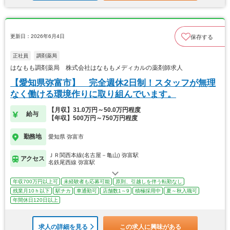
更新日：2026年6月4日
保存する
正社員
調剤薬局
はなもも調剤薬局 株式会社はなももメディカルの薬剤師求人
【愛知県弥富市】 完全週休2日制！スタッフが無理
なく働ける環境作りに取り組んでいます。
【月収】31.0万円～50.0万円程度
給与
【年収】500万円～750万円程度
勤務地
愛知県 弥富市
ＪＲ関西本線(名古屋－亀山) 弥富駅
アクセス
名鉄尾西線 弥富駅
年収700万円以上可
未経験者も応募可能
原則、引越しを伴う転勤なし
残業月10ｈ以下
駅チカ
車通勤可
店舗数1～9
積極採用中
夏～秋入職可
年間休日120日以上
求人の詳細を見る
この求人に興味がある