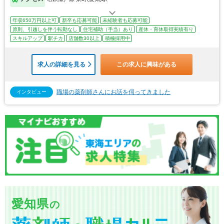
年収650万円以上可
新卒も応募可能
未経験者も応募可能
原則、引越しを伴う転勤なし
住宅補助（手当）あり
産休・育休取得実績有り
スキルアップ
駅チカ
店舗数30以上
積極採用中
求人の詳細を見る
この求人に興味がある
職場の薬剤師さんにお話を伺ってきました
インタビュー
愛知県
の