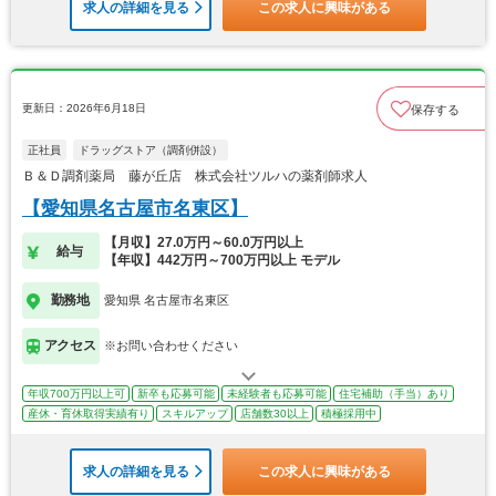
求人の詳細を見る
この求人に興味がある
更新日：2026年6月18日
保存する
正社員
ドラッグストア（調剤併設）
Ｂ＆Ｄ調剤薬局 藤が丘店 株式会社ツルハの薬剤師求人
【愛知県名古屋市名東区】
【月収】27.0万円～60.0万円以上
給与
【年収】442万円～700万円以上 モデル
勤務地
愛知県 名古屋市名東区
アクセス
※お問い合わせください
年収700万円以上可
新卒も応募可能
未経験者も応募可能
住宅補助（手当）あり
産休・育休取得実績有り
スキルアップ
店舗数30以上
積極採用中
求人の詳細を見る
この求人に興味がある