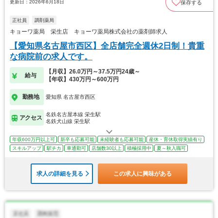
更新日：2026年6月18日
保存する
正社員
調剤薬局
キョーワ薬局 栄生店 キョーワ薬局株式会社の薬剤師求人
【愛知県名古屋市西区】全店舗完全週休2日制！貴重
な病院前の求人です。
【月収】26.0万円～37.5万円24歳～
給与
【年収】430万円～600万円
勤務地
愛知県 名古屋市西区
名鉄名古屋本線 栄生駅
アクセス
名鉄犬山線 栄生駅
年収600万円以上可
新卒も応募可能
未経験者も応募可能
産休・育休取得実績有り
スキルアップ
駅チカ
車通勤可
店舗数30以上
積極採用中
夏～秋入職可
求人の詳細を見る
この求人に興味がある