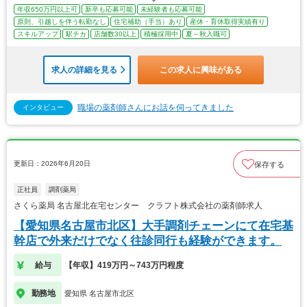
年収650万円以上可
新卒も応募可能
未経験者も応募可能
原則、引越しを伴う転勤なし
住宅補助（手当）あり
産休・育休取得実績有り
スキルアップ
駅チカ
店舗数30以上
積極採用中
夏～秋入職可
求人の詳細を見る
この求人に興味がある
職場の薬剤師さんにお話を伺ってきました
インタビュー
更新日：2026年6月20日
保存する
正社員
調剤薬局
さくら薬局 名古屋北在宅センター クラフト株式会社の薬剤師求人
【愛知県名古屋市北区】大手調剤チェーンにて在宅基
幹店で外来だけでなく往診同行も経験ができます。
給与
【年収】419万円～743万円程度
勤務地
愛知県 名古屋市北区