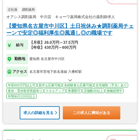
正社員
調剤薬局
オアシス調剤薬局 中川店 キョーワ薬局株式会社の薬剤師求人
【愛知県名古屋市中川区】土日祝休み★調剤薬局チェ
ーンで安定◎福利厚生◎風通し◎の職場です
【月収】26.0万円～37.5万円
給与
【年収】430万円～600万円
勤務地
愛知県 名古屋市中川区
アクセス
名古屋市営地下鉄名港線 六番町駅
年収600万円以上可
新卒も応募可能
未経験者も応募可能
住宅補助（手当）あり
産休・育休取得実績有り
スキルアップ
車通勤可
店舗数30以上
積極採用中
年間休日120日以上
求人の詳細を見る
この求人に興味がある