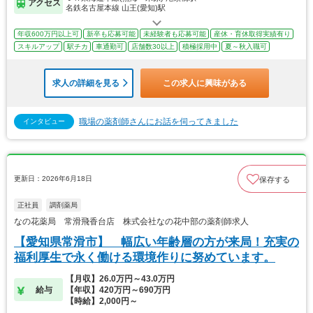
アクセス
名鉄名古屋本線 山王(愛知)駅
年収600万円以上可
新卒も応募可能
未経験者も応募可能
産休・育休取得実績有り
スキルアップ
駅チカ
車通勤可
店舗数30以上
積極採用中
夏～秋入職可
求人の詳細を見る
この求人に興味がある
職場の薬剤師さんにお話を伺ってきました
インタビュー
更新日：2026年6月18日
保存する
正社員
調剤薬局
なの花薬局 常滑飛香台店 株式会社なの花中部の薬剤師求人
【愛知県常滑市】 幅広い年齢層の方が来局！充実の
福利厚生で永く働ける環境作りに努めています。
【月収】26.0万円～43.0万円
給与
【年収】420万円～690万円
【時給】2,000円～