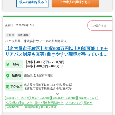
求人の詳細を見る
この求人に興味がある
更新日：2026年6月18日
保存する
正社員
調剤薬局
バニラ薬局 株式会社ウィーズの薬剤師求人
【名古屋市千種区】年収600万円以上相談可能！キャ
リアパス制度も充実♪働きやすい環境が整っています
◎
【月収】40.0万円～70.0万円
給与
【年収】480万円～840万円
勤務地
愛知県 名古屋市千種区
名古屋市営地下鉄東山線 今池(愛知)駅
アクセス
名古屋市営地下鉄桜通線 今池(愛知)駅
年収800万円以上可
新卒も応募可能
未経験者も応募可能
残業月10ｈ以下
住宅補助（手当）あり
産休・育休取得実績有り
スキルアップ
駅チカ
店舗数30以上
積極採用中
夏～秋入職可