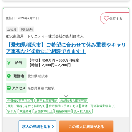
更新日：2026年7月21日
保存する
正社員
調剤薬局
稲沢南薬局 トリニティー株式会社の薬剤師求人
【愛知県稲沢市】ご希望に合わせて休み重視やキャリ
ア重視など柔軟にご相談できます！
【年収】450万円～650万円程度
給与
【時給】2,000円～2,200円
勤務地
愛知県 稲沢市
アクセス
名鉄尾西線 六輪駅
年収650万円以上可
新卒も応募可能
未経験者も応募可能
原則、引越しを伴う転勤なし
住宅補助（手当）あり
産休・育休取得実績有り
駅チカ
車通勤可
店舗数30以上
積極採用中
夏～秋入職可
求人の詳細を見る
この求人に興味がある