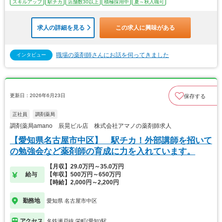
スキルアップ
駅チカ
店舗数30以上
積極採用中
夏～秋入職可
求人の詳細を見る
この求人に興味がある
職場の薬剤師さんにお話を伺ってきました
インタビュー
更新日：2026年6月23日
保存する
正社員
調剤薬局
調剤薬局amano 辰晃ビル店 株式会社アマノの薬剤師求人
【愛知県名古屋市中区】 駅チカ！外部講師を招いて
の勉強会など薬剤師の育成に力を入れています。
【月収】29.0万円～35.0万円
給与
【年収】500万円～650万円
【時給】2,000円～2,200円
勤務地
愛知県 名古屋市中区
アクセス
名鉄瀬戸線 栄町(愛知)駅