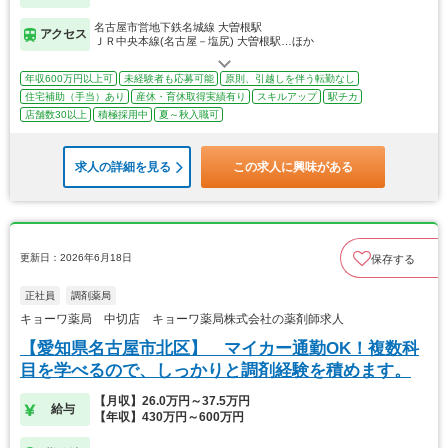
名古屋市営地下鉄名城線 大曽根駅
アクセス
ＪＲ中央本線(名古屋－塩尻) 大曽根駅…ほか
年収600万円以上可
未経験者も応募可能
原則、引越しを伴う転勤なし
住宅補助（手当）あり
産休・育休取得実績有り
スキルアップ
駅チカ
店舗数30以上
積極採用中
夏～秋入職可
求人の詳細を見る
この求人に興味がある
更新日：2026年6月18日
保存する
正社員
調剤薬局
キョーワ薬局 中切店 キョーワ薬局株式会社の薬剤師求人
【愛知県名古屋市北区】 マイカー通勤OK！複数科
目を学べるので、しっかりと調剤経験を積めます。
【月収】26.0万円～37.5万円
給与
【年収】430万円～600万円