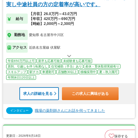
実し中途社員の方の定着率が高いです。
【月収】26.0万円～43.0万円
給与
【年収】420万円～690万円
【時給】2,000円～2,300円
勤務地
愛知県 名古屋市中川区
アクセス
近鉄名古屋線 伏屋駅
年収650万円以上可
新卒も応募可能
未経験者も応募可能
原則、引越しを伴う転勤なし
住宅補助（手当）あり
産休・育休取得実績有り
スキルアップ
駅チカ
車通勤可
店舗数30以上
積極採用中
夏～秋入職可
年間休日120日以上
求人の詳細を見る
この求人に興味がある
職場の薬剤師さんにお話を伺ってきました
インタビュー
更新日：2026年6月18日
保存する