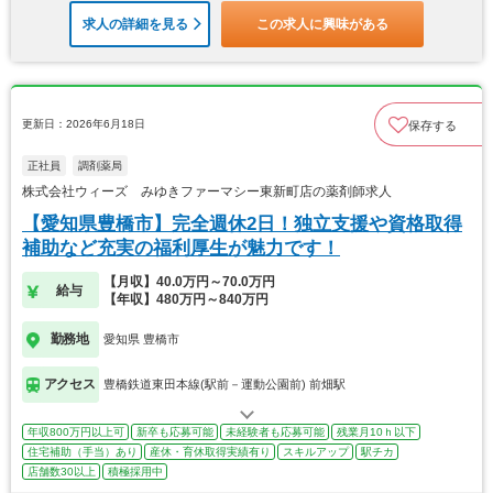
求人の詳細を見る
この求人に興味がある
更新日：2026年6月18日
保存する
正社員
調剤薬局
株式会社ウィーズ みゆきファーマシー東新町店の薬剤師求人
【愛知県豊橋市】完全週休2日！独立支援や資格取得
補助など充実の福利厚生が魅力です！
【月収】40.0万円～70.0万円
給与
【年収】480万円～840万円
勤務地
愛知県 豊橋市
アクセス
豊橋鉄道東田本線(駅前－運動公園前) 前畑駅
年収800万円以上可
新卒も応募可能
未経験者も応募可能
残業月10ｈ以下
住宅補助（手当）あり
産休・育休取得実績有り
スキルアップ
駅チカ
店舗数30以上
積極採用中