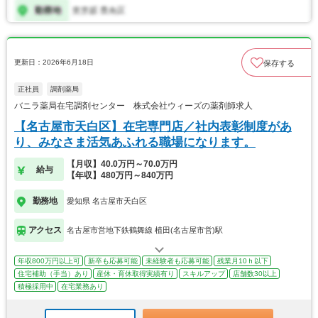
更新日：2026年6月18日
保存する
正社員
調剤薬局
バニラ薬局在宅調剤センター 株式会社ウィーズの薬剤師求人
【名古屋市天白区】在宅専門店／社内表彰制度があ
り、みなさま活気あふれる職場になります。
【月収】40.0万円～70.0万円
給与
【年収】480万円～840万円
勤務地
愛知県 名古屋市天白区
アクセス
名古屋市営地下鉄鶴舞線 植田(名古屋市営)駅
年収800万円以上可
新卒も応募可能
未経験者も応募可能
残業月10ｈ以下
住宅補助（手当）あり
産休・育休取得実績有り
スキルアップ
店舗数30以上
積極採用中
在宅業務あり