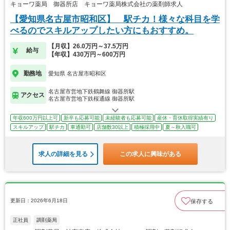
キョーワ薬局 御器所店 キョーワ薬局株式会社の薬剤師求人
【愛知県名古屋市昭和区】 駅チカ！様々な科目を学
べるのでスキルアップしたい方にもおすすめ。
【月収】26.0万円～37.5万円
給与
【年収】430万円～600万円
勤務地
愛知県 名古屋市昭和区
名古屋市営地下鉄鶴舞線 御器所駅
アクセス
名古屋市営地下鉄桜通線 御器所駅
年収600万円以上可
新卒も応募可能
未経験者も応募可能
産休・育休取得実績有り
スキルアップ
駅チカ
車通勤可
店舗数30以上
積極採用中
夏～秋入職可
求人の詳細を見る
この求人に興味がある
更新日：2026年6月18日
保存する
正社員
調剤薬局