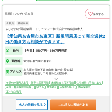
更新日：2026年7月21日
保存する
正社員
調剤薬局
ふじがおか調剤薬局 トリニティー株式会社の薬剤師求人
【愛知県名古屋市名東区】新規開局店にて完全週休2
日の働き方も相談ができます。
給与
【年収】450万円～650万円程度
勤務地
愛知県 名古屋市名東区
名古屋市営地下鉄東山線 藤が丘(愛知)駅
アクセス
愛知高速交通リニモ 藤が丘(愛知)駅
年収650万円以上可
新卒も応募可能
未経験者も応募可能
住宅補助（手当）あり
産休・育休取得実績有り
駅チカ
車通勤可
店舗数30以上
積極採用中
夏～秋入職可
求人の詳細を見る
この求人に興味がある