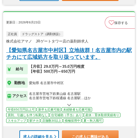
更新日：2026年6月23日
保存する
正社員
ドラッグストア（調剤併設）
株式会社アマノ JRゲートタワー店の薬剤師求人
【愛知県名古屋市中村区】立地抜群！名古屋市内の駅
チカにて広域処方を取り扱っています。
【月収】29.0万円～35.0万円程度
給与
【年収】500万円～650万円
勤務地
愛知県 名古屋市中村区
名古屋市営地下鉄東山線 名古屋駅
アクセス
名古屋市営地下鉄桜通線 名古屋駅…ほか
年収650万円以上可
新卒も応募可能
未経験者も応募可能
原則、引越しを伴う転勤なし
住宅補助（手当）あり
産休・育休取得実績有り
スキルアップ
駅チカ
店舗数30以上
積極採用中
夏～秋入職可
求人の詳細を見る
この求人に興味がある