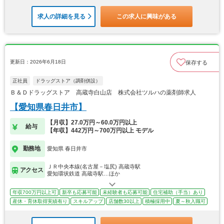
求人の詳細を見る
この求人に興味がある
更新日：2026年6月18日
保存する
正社員
ドラッグストア（調剤併設）
Ｂ＆Ｄドラッグストア 高蔵寺白山店 株式会社ツルハの薬剤師求人
【愛知県春日井市】
【月収】27.0万円～60.0万円以上
給与
【年収】442万円～700万円以上 モデル
勤務地
愛知県 春日井市
ＪＲ中央本線(名古屋－塩尻) 高蔵寺駅
アクセス
愛知環状鉄道 高蔵寺駅…ほか
年収700万円以上可
新卒も応募可能
未経験者も応募可能
住宅補助（手当）あり
産休・育休取得実績有り
スキルアップ
店舗数30以上
積極採用中
夏～秋入職可