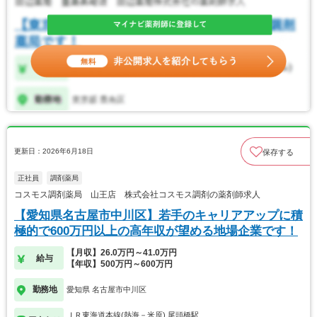
更新日：2026年6月18日
保存する
正社員
調剤薬局
コスモス調剤薬局 山王店 株式会社コスモス調剤の薬剤師求人
【愛知県名古屋市中川区】若手のキャリアアップに積
極的で600万円以上の高年収が望める地場企業です！
【月収】26.0万円～41.0万円
給与
【年収】500万円～600万円
勤務地
愛知県 名古屋市中川区
ＪＲ東海道本線(熱海－米原) 尾頭橋駅