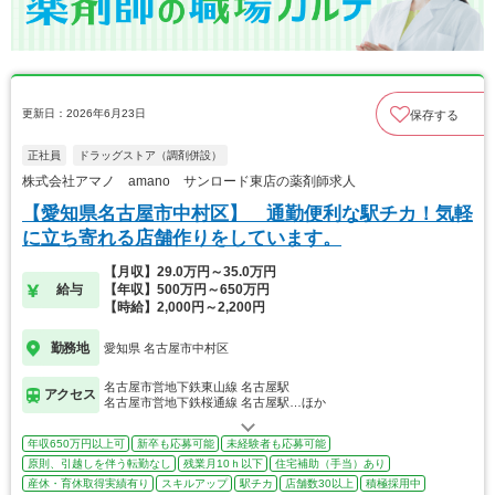
更新日：2026年6月23日
保存する
正社員
ドラッグストア（調剤併設）
株式会社アマノ amano サンロード東店の薬剤師求人
【愛知県名古屋市中村区】 通勤便利な駅チカ！気軽
に立ち寄れる店舗作りをしています。
【月収】29.0万円～35.0万円
給与
【年収】500万円～650万円
【時給】2,000円～2,200円
勤務地
愛知県 名古屋市中村区
名古屋市営地下鉄東山線 名古屋駅
アクセス
名古屋市営地下鉄桜通線 名古屋駅…ほか
年収650万円以上可
新卒も応募可能
未経験者も応募可能
原則、引越しを伴う転勤なし
残業月10ｈ以下
住宅補助（手当）あり
産休・育休取得実績有り
スキルアップ
駅チカ
店舗数30以上
積極採用中