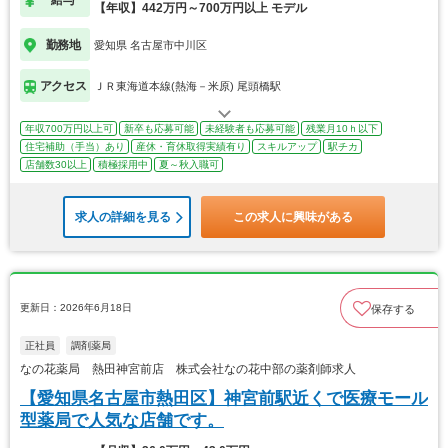
給与
【年収】442万円～700万円以上 モデル
勤務地
愛知県 名古屋市中川区
アクセス
ＪＲ東海道本線(熱海－米原) 尾頭橋駅
年収700万円以上可
新卒も応募可能
未経験者も応募可能
残業月10ｈ以下
住宅補助（手当）あり
産休・育休取得実績有り
スキルアップ
駅チカ
店舗数30以上
積極採用中
夏～秋入職可
求人の詳細を見る
この求人に興味がある
更新日：2026年6月18日
保存する
正社員
調剤薬局
なの花薬局 熱田神宮前店 株式会社なの花中部の薬剤師求人
【愛知県名古屋市熱田区】神宮前駅近くで医療モール
型薬局で人気な店舗です。