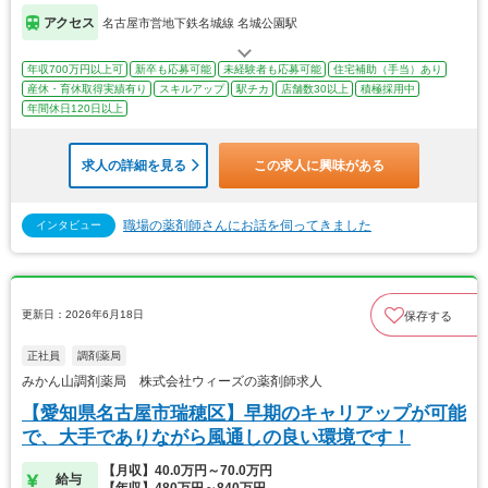
アクセス
名古屋市営地下鉄名城線 名城公園駅
年収700万円以上可
新卒も応募可能
未経験者も応募可能
住宅補助（手当）あり
産休・育休取得実績有り
スキルアップ
駅チカ
店舗数30以上
積極採用中
年間休日120日以上
求人の詳細を見る
この求人に興味がある
職場の薬剤師さんにお話を伺ってきました
インタビュー
更新日：2026年6月18日
保存する
正社員
調剤薬局
みかん山調剤薬局 株式会社ウィーズの薬剤師求人
【愛知県名古屋市瑞穂区】早期のキャリアップが可能
で、大手でありながら風通しの良い環境です！
【月収】40.0万円～70.0万円
給与