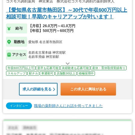
コスモス調剤薬局 神宮東店 株式会社コスモス調剤の薬剤師求人
【愛知県名古屋市熱田区】～30代で年収600万円以上
相談可能！早期のキャリアアップが叶います！
【月収】26.0万円～41.0万円
給与
【年収】500万円～600万円
勤務地
愛知県 名古屋市熱田区
名鉄名古屋本線 神宮前駅
アクセス
名鉄常滑線 神宮前駅
年収600万円以上可
新卒も応募可能
未経験者も応募可能
産休・育休取得実績有り
スキルアップ
駅チカ
車通勤可
店舗数30以上
積極採用中
求人の詳細を見る
この求人に興味がある
職場の薬剤師さんにお話を伺ってきました
インタビュー