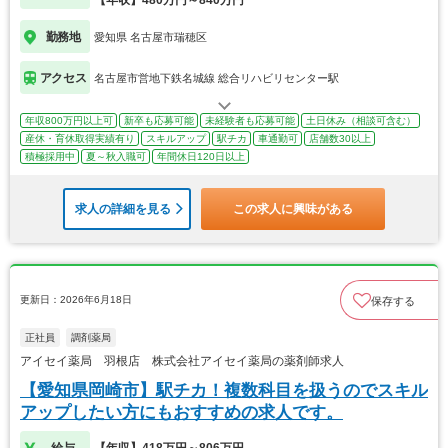
【年収】480万円～840万円
勤務地
愛知県 名古屋市瑞穂区
アクセス
名古屋市営地下鉄名城線 総合リハビリセンター駅
年収800万円以上可
新卒も応募可能
未経験者も応募可能
土日休み（相談可含む）
産休・育休取得実績有り
スキルアップ
駅チカ
車通勤可
店舗数30以上
積極採用中
夏～秋入職可
年間休日120日以上
求人の詳細を見る
この求人に興味がある
更新日：2026年6月18日
保存する
正社員
調剤薬局
アイセイ薬局 羽根店 株式会社アイセイ薬局の薬剤師求人
【愛知県岡崎市】駅チカ！複数科目を扱うのでスキル
アップしたい方にもおすすめの求人です。
給与
【年収】418万円～806万円