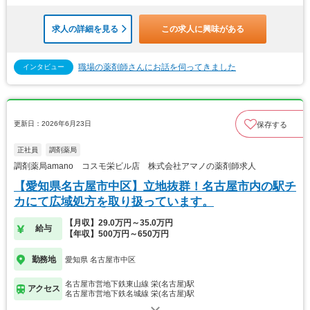
求人の詳細を見る
この求人に興味がある
職場の薬剤師さんにお話を伺ってきました
インタビュー
更新日：2026年6月23日
保存する
正社員
調剤薬局
調剤薬局amano コスモ栄ビル店 株式会社アマノの薬剤師求人
【愛知県名古屋市中区】立地抜群！名古屋市内の駅チ
カにて広域処方を取り扱っています。
【月収】29.0万円～35.0万円
給与
【年収】500万円～650万円
勤務地
愛知県 名古屋市中区
名古屋市営地下鉄東山線 栄(名古屋)駅
アクセス
名古屋市営地下鉄名城線 栄(名古屋)駅