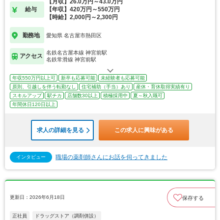
【月収】26.0万円～43.0万円
給与
【年収】420万円～550万円
【時給】2,000円～2,300円
勤務地
愛知県 名古屋市熱田区
名鉄名古屋本線 神宮前駅
アクセス
名鉄常滑線 神宮前駅
年収550万円以上可
新卒も応募可能
未経験者も応募可能
原則、引越しを伴う転勤なし
住宅補助（手当）あり
産休・育休取得実績有り
スキルアップ
駅チカ
店舗数30以上
積極採用中
夏～秋入職可
年間休日120日以上
求人の詳細を見る
この求人に興味がある
職場の薬剤師さんにお話を伺ってきました
インタビュー
更新日：2026年6月18日
保存する
正社員
ドラッグストア（調剤併設）