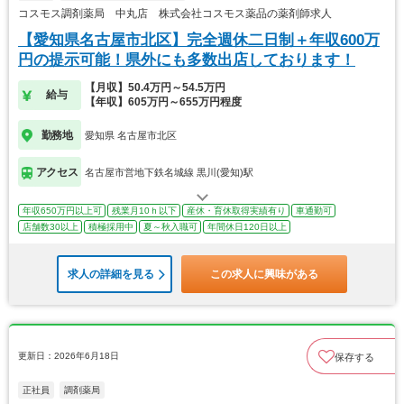
コスモス調剤薬局 中丸店 株式会社コスモス薬品の薬剤師求人
【愛知県名古屋市北区】完全週休二日制＋年収600万
円の提示可能！県外にも多数出店しております！
【月収】50.4万円～54.5万円
給与
【年収】605万円～655万円程度
勤務地
愛知県 名古屋市北区
アクセス
名古屋市営地下鉄名城線 黒川(愛知)駅
年収650万円以上可
残業月10ｈ以下
産休・育休取得実績有り
車通勤可
店舗数30以上
積極採用中
夏～秋入職可
年間休日120日以上
求人の詳細を見る
この求人に興味がある
更新日：2026年6月18日
保存する
正社員
調剤薬局