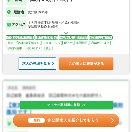
勤務地
愛知県 岡崎市
ＪＲ東海道本線(熱海－米原) 岡崎駅
アクセス
愛知環状鉄道 岡崎駅
年収800万円以上可
新卒も応募可能
未経験者も応募可能
残業月10ｈ以下
産休・育休取得実績有り
スキルアップ
駅チカ
車通勤可
店舗数30以上
積極採用中
年間休日120日以上
求人の詳細を見る
この求人に興味がある