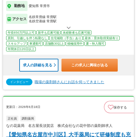
勤務地
愛知県 常滑市
名鉄常滑線 常滑駅
アクセス
名鉄空港線 常滑駅
年収650万円以上可
新卒も応募可能
未経験者も応募可能
原則、引越しを伴う転勤なし
住宅補助（手当）あり
産休・育休取得実績有り
スキルアップ
車通勤可
店舗数30以上
積極採用中
夏～秋入職可
年間休日120日以上
求人の詳細を見る
この求人に興味がある
職場の薬剤師さんにお話を伺ってきました
インタビュー
更新日：2026年6月18日
保存する
正社員
調剤薬局
なの花薬局 名古屋長須賀店 株式会社なの花中部の薬剤師求人
【愛知県名古屋市中川区】大手薬局にて研修制度も充