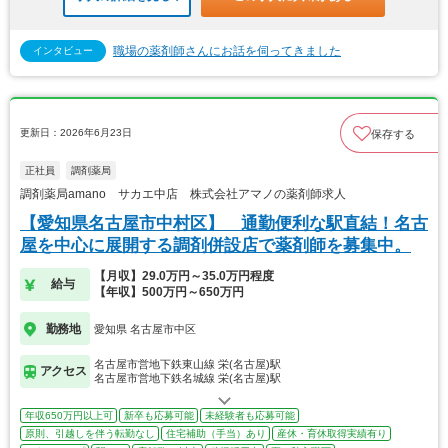
職場の薬剤師さんにお話を伺ってきました
インタビュー
更新日：2026年6月23日
保存する
正社員
調剤薬局
調剤薬局amano サカエ中店 株式会社アマノの薬剤師求人
【愛知県名古屋市中村区】 通勤便利な駅直結！名古
屋を中心に展開する調剤併設店で薬剤師を募集中。
【月収】29.0万円～35.0万円程度
給与
【年収】500万円～650万円
勤務地
愛知県 名古屋市中区
名古屋市営地下鉄東山線 栄(名古屋)駅
アクセス
名古屋市営地下鉄名城線 栄(名古屋)駅
年収650万円以上可
新卒も応募可能
未経験者も応募可能
原則、引越しを伴う転勤なし
住宅補助（手当）あり
産休・育休取得実績有り