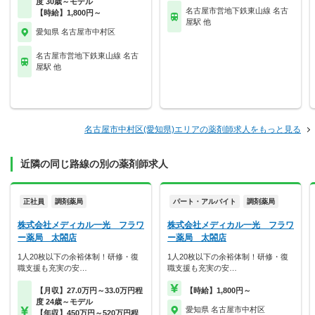
度 30歳～モデル
名古屋市営地下鉄東山線 名古
【時給】1,800円～
屋駅 他
愛知県 名古屋市中村区
名古屋市営地下鉄東山線 名古
屋駅 他
名古屋市中村区(愛知県)エリアの薬剤師求人をもっと見る
近隣の同じ路線の別の薬剤師求人
正社員
調剤薬局
パート・アルバイト
調剤薬局
株式会社メディカル一光 フラワ
株式会社メディカル一光 フラワ
ー薬局 太閤店
ー薬局 太閤店
1人20枚以下の余裕体制！研修・復
1人20枚以下の余裕体制！研修・復
職支援も充実の安…
職支援も充実の安…
【月収】27.0万円～33.0万円程
【時給】1,800円～
度 24歳～モデル
愛知県 名古屋市中村区
【年収】450万円～520万円程