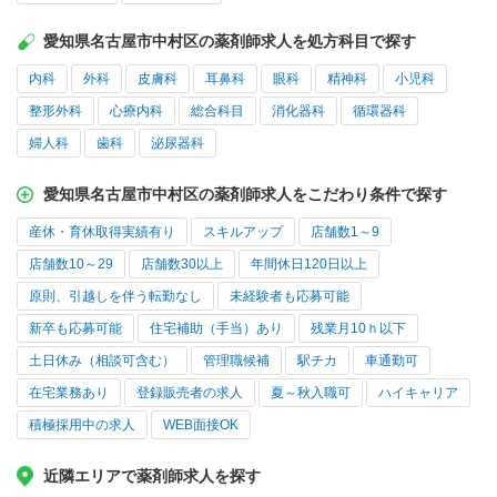
愛知県名古屋市中村区の薬剤師求人を処方科目で探す
内科
外科
皮膚科
耳鼻科
眼科
精神科
小児科
整形外科
心療内科
総合科目
消化器科
循環器科
婦人科
歯科
泌尿器科
愛知県名古屋市中村区の薬剤師求人をこだわり条件で探す
産休・育休取得実績有り
スキルアップ
店舗数1～9
店舗数10～29
店舗数30以上
年間休日120日以上
原則、引越しを伴う転勤なし
未経験者も応募可能
新卒も応募可能
住宅補助（手当）あり
残業月10ｈ以下
土日休み（相談可含む）
管理職候補
駅チカ
車通勤可
在宅業務あり
登録販売者の求人
夏～秋入職可
ハイキャリア
積極採用中の求人
WEB面接OK
近隣エリアで薬剤師求人を探す