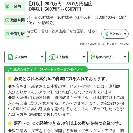
【月収】29.0万円～35.0万円程度
給与
【年収】500万円～650万円
月～金:09時00分～20時00分（休憩60分）,土:09時00分～18時
勤務時間
30分（休憩60分）
名古屋市営地下鉄東山線「名古屋駅」 徒歩3
最寄り駅
アクセス
分
更新日：2026/06/23 求人番号：592282
求人情報
法人情報
類似の求人
株式会社アマノ JRゲートタワー店のポイント
必要とされる薬剤師の育成に力を入れております。
◆お客さま・患者さまに本物のサービスを提供するには、薬剤師一
人ひとりがスキルアップしなければならないと考えています。
◆新人研修や階層別研修、通信教育も充実させ、計90種類以上の講
座から自由に選んで勉強することができます。また、外部講師を招
いて専門性の高い勉強会を開催するなど、スキルアップしたいとが
んばる方を積極的に支援しています。
調剤・OTCが経験できる50年以上の歴史を持つ企業です。
◆愛知県名古屋市を中心に展開する調剤・ドラッグストアです。調