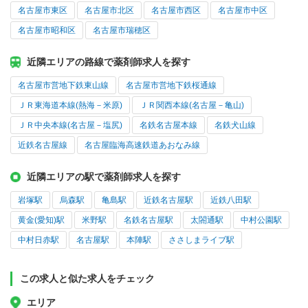
名古屋市東区
名古屋市北区
名古屋市西区
名古屋市中区
名古屋市昭和区
名古屋市瑞穂区
近隣エリアの路線で薬剤師求人を探す
名古屋市営地下鉄東山線
名古屋市営地下鉄桜通線
ＪＲ東海道本線(熱海－米原)
ＪＲ関西本線(名古屋－亀山)
ＪＲ中央本線(名古屋－塩尻)
名鉄名古屋本線
名鉄犬山線
近鉄名古屋線
名古屋臨海高速鉄道あおなみ線
近隣エリアの駅で薬剤師求人を探す
岩塚駅
烏森駅
亀島駅
近鉄名古屋駅
近鉄八田駅
黄金(愛知)駅
米野駅
名鉄名古屋駅
太閤通駅
中村公園駅
中村日赤駅
名古屋駅
本陣駅
ささしまライブ駅
この求人と似た求人をチェック
エリア