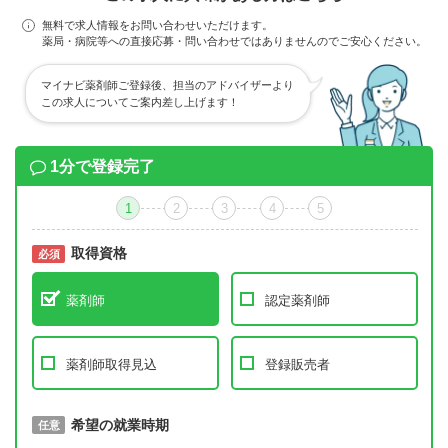
無料で求人情報をお問い合わせいただけます。
薬局・病院等への直接応募・問い合わせではありませんのでご安心ください。
マイナビ薬剤師ご登録後、担当のアドバイザーより
この求人についてご案内差し上げます！
1分で登録完了
1
2
3
4
5
取得資格
必須
必須
薬剤師
認定薬剤師
薬剤師取得見込
登録販売者
取得予定年
希望の就業時期
必須
任意