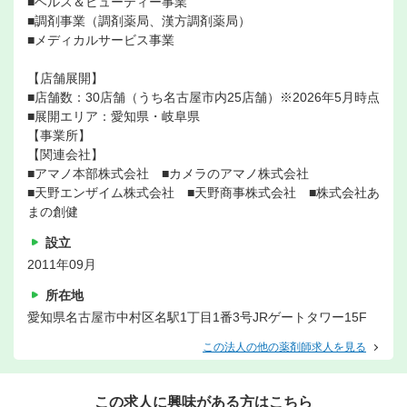
■ヘルス＆ビューティー事業
■調剤事業（調剤薬局、漢方調剤薬局）
■メディカルサービス事業
【店舗展開】
■店舗数：30店舗（うち名古屋市内25店舗）※2026年5月時点
■展開エリア：愛知県・岐阜県
【事業所】
【関連会社】
■アマノ本部株式会社 ■カメラのアマノ株式会社
■天野エンザイム株式会社 ■天野商事株式会社 ■株式会社あ
まの創健
設立
2011年09月
所在地
愛知県名古屋市中村区名駅1丁目1番3号JRゲートタワー15F
この法人の他の薬剤師求人を見る
この求人に興味がある方はこちら