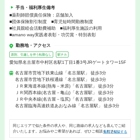
手当・福利厚生備考
■薬剤師賠償責任保険：店舗加入
■団体保険割引制度 ■育児短時間勤務制度
■社員親睦会活動費補助 ■福利厚生施設の利用
■amano way実践者表彰・功労賞・特別表彰
勤務地・アクセス
原則、引越しを伴う転勤なし
駅チカ
愛知県名古屋市中村区名駅1丁目1番3号JRゲートタワー15F
名古屋市営地下鉄東山線「名古屋駅」 徒歩3分
名古屋市営地下鉄桜通線「名古屋駅」 徒歩3分
ＪＲ東海道本線(熱海－米原)「名古屋駅」 徒歩3分
ＪＲ関西本線(名古屋－亀山)「名古屋駅」 徒歩3分
ＪＲ中央本線(名古屋－塩尻)「名古屋駅」 徒歩3分
名古屋臨海高速鉄道あおなみ線「名古屋駅」 徒歩3分
同じエリアで似た条件の求人や、同じ路線の求人なども喜んでご紹
介いたします。お悩みやご希望があれば、ぜひご相談ください。
無料で相談する