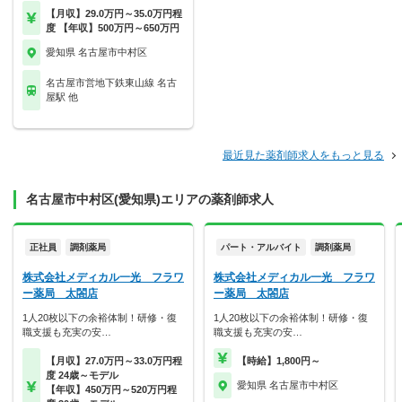
【月収】29.0万円～35.0万円程
度 【年収】500万円～650万円
愛知県 名古屋市中村区
名古屋市営地下鉄東山線 名古
屋駅 他
最近見た薬剤師求人をもっと見る
名古屋市中村区(愛知県)エリアの薬剤師求人
正社員
調剤薬局
パート・アルバイト
調剤薬局
株式会社メディカル一光 フラワ
株式会社メディカル一光 フラワ
ー薬局 太閤店
ー薬局 太閤店
1人20枚以下の余裕体制！研修・復
1人20枚以下の余裕体制！研修・復
職支援も充実の安…
職支援も充実の安…
【月収】27.0万円～33.0万円程
【時給】1,800円～
度 24歳～モデル
愛知県 名古屋市中村区
【年収】450万円～520万円程