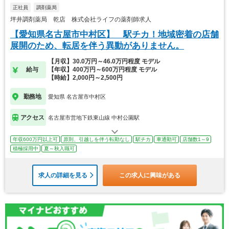
正社員
調剤薬局
坪井調剤薬局 乾店 株式会社ライフの薬剤師求人
【愛知県名古屋市中村区】 駅チカ！地域密着の店舗
展開のため、転居を伴う異動がありません。
【月収】30.0万円～46.0万円程度 モデル
給与
【年収】400万円～600万円程度 モデル
【時給】2,000円～2,500円
勤務地
愛知県 名古屋市中村区
アクセス
名古屋市営地下鉄東山線 中村公園駅
年収600万円以上可
原則、引越しを伴う転勤なし
駅チカ
車通勤可
店舗数1～9
積極採用中
夏～秋入職可
求人の詳細を見る
この求人に興味がある