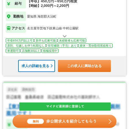
【年収】450万円～650万円程度
給与
【時給】2,000円～2,200円
勤務地
愛知県 海部郡大治町
アクセス
名古屋市営地下鉄東山線 中村公園駅
年収650万円以上可
新卒も応募可能
未経験者も応募可能
原則、引越しを伴う転勤なし
住宅補助（手当）あり
産休・育休取得実績有り
車通勤可
店舗数30以上
積極採用中
求人の詳細を見る
この求人に興味がある