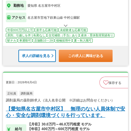
勤務地
愛知県 名古屋市中村区
アクセス
名古屋市営地下鉄東山線 中村公園駅
年収600万円以上可
新卒も応募可能
未経験者も応募可能
原則、引越しを伴う転勤なし
住宅補助（手当）あり
産休・育休取得実績有り
駅チカ
車通勤可
店舗数10～29
積極採用中
夏～秋入職可
求人の詳細を見る
この求人に興味がある
更新日：2026年6月4日
保存する
正社員
調剤薬局
調剤薬局の薬剤師求人（法人名非公開 ※詳細はお問合せください）
【愛知県名古屋市中村区】 無理のない人員体制で安
心・安全な調剤環境づくりを行っています。
【月収】30.0万円～46.0万円程度 モデル
給与
【年収】400万円～600万円程度 モデル