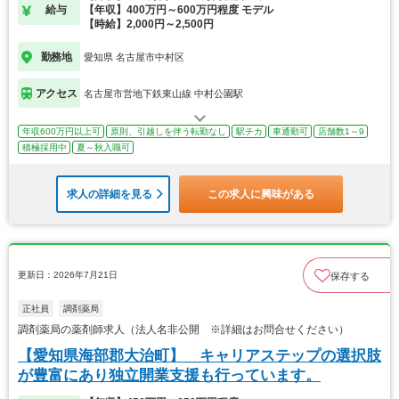
給与
【年収】400万円～600万円程度 モデル
【時給】2,000円～2,500円
勤務地
愛知県 名古屋市中村区
アクセス
名古屋市営地下鉄東山線 中村公園駅
年収600万円以上可
原則、引越しを伴う転勤なし
駅チカ
車通勤可
店舗数1～9
積極採用中
夏～秋入職可
求人の詳細を見る
この求人に興味がある
更新日：2026年7月21日
保存する
正社員
調剤薬局
調剤薬局の薬剤師求人（法人名非公開 ※詳細はお問合せください）
【愛知県海部郡大治町】 キャリアステップの選択肢
が豊富にあり独立開業支援も行っています。