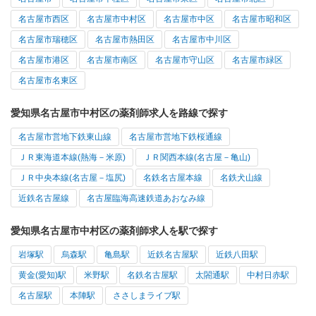
名古屋市西区
名古屋市中村区
名古屋市中区
名古屋市昭和区
名古屋市瑞穂区
名古屋市熱田区
名古屋市中川区
名古屋市港区
名古屋市南区
名古屋市守山区
名古屋市緑区
名古屋市名東区
愛知県名古屋市中村区の薬剤師求人を路線で探す
名古屋市営地下鉄東山線
名古屋市営地下鉄桜通線
ＪＲ東海道本線(熱海－米原)
ＪＲ関西本線(名古屋－亀山)
ＪＲ中央本線(名古屋－塩尻)
名鉄名古屋本線
名鉄犬山線
近鉄名古屋線
名古屋臨海高速鉄道あおなみ線
愛知県名古屋市中村区の薬剤師求人を駅で探す
岩塚駅
烏森駅
亀島駅
近鉄名古屋駅
近鉄八田駅
黄金(愛知)駅
米野駅
名鉄名古屋駅
太閤通駅
中村日赤駅
名古屋駅
本陣駅
ささしまライブ駅