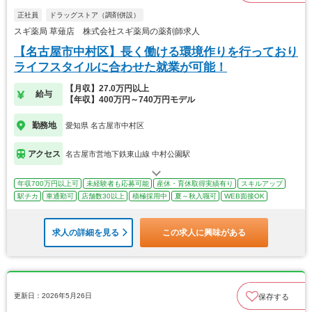
正社員
ドラッグストア（調剤併設）
スギ薬局 草薙店 株式会社スギ薬局の薬剤師求人
【名古屋市中村区】長く働ける環境作りを行っており
ライフスタイルに合わせた就業が可能！
【月収】27.0万円以上
給与
【年収】400万円～740万円モデル
勤務地
愛知県 名古屋市中村区
アクセス
名古屋市営地下鉄東山線 中村公園駅
年収700万円以上可
未経験者も応募可能
産休・育休取得実績有り
スキルアップ
駅チカ
車通勤可
店舗数30以上
積極採用中
夏～秋入職可
WEB面接OK
求人の詳細を見る
この求人に興味がある
更新日：2026年5月26日
保存する