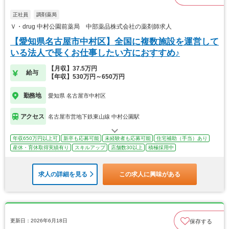
正社員
調剤薬局
Ｖ・drug 中村公園前薬局 中部薬品株式会社の薬剤師求人
【愛知県名古屋市中村区】全国に複数施設を運営して
いる法人で長くお仕事したい方におすすめ♪
【月収】37.5万円
給与
【年収】530万円～650万円
勤務地
愛知県 名古屋市中村区
アクセス
名古屋市営地下鉄東山線 中村公園駅
年収650万円以上可
新卒も応募可能
未経験者も応募可能
住宅補助（手当）あり
産休・育休取得実績有り
スキルアップ
店舗数30以上
積極採用中
求人の詳細を見る
この求人に興味がある
更新日：2026年6月18日
保存する