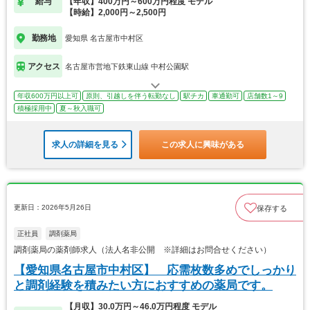
給与
【年収】400万円～600万円程度 モデル
【時給】2,000円～2,500円
勤務地
愛知県 名古屋市中村区
アクセス
名古屋市営地下鉄東山線 中村公園駅
年収600万円以上可
原則、引越しを伴う転勤なし
駅チカ
車通勤可
店舗数1～9
積極採用中
夏～秋入職可
求人の詳細を見る
この求人に興味がある
更新日：2026年5月26日
保存する
正社員
調剤薬局
調剤薬局の薬剤師求人（法人名非公開 ※詳細はお問合せください）
【愛知県名古屋市中村区】 応需枚数多めでしっかり
と調剤経験を積みたい方におすすめの薬局です。
【月収】30.0万円～46.0万円程度 モデル