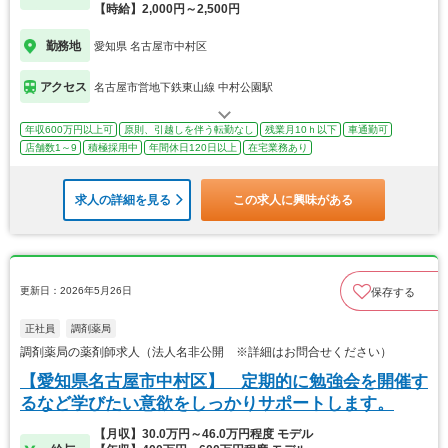
【時給】2,000円～2,500円
勤務地
愛知県 名古屋市中村区
アクセス
名古屋市営地下鉄東山線 中村公園駅
年収600万円以上可
原則、引越しを伴う転勤なし
残業月10ｈ以下
車通勤可
店舗数1～9
積極採用中
年間休日120日以上
在宅業務あり
求人の詳細を見る
この求人に興味がある
更新日：2026年5月26日
保存する
正社員
調剤薬局
調剤薬局の薬剤師求人（法人名非公開 ※詳細はお問合せください）
【愛知県名古屋市中村区】 定期的に勉強会を開催す
るなど学びたい意欲をしっかりサポートします。
【月収】30.0万円～46.0万円程度 モデル