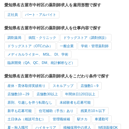
愛知県名古屋市中村区の薬剤師求人を雇用形態で探す
正社員
パート・アルバイト
愛知県名古屋市中村区の薬剤師求人を仕事内容で探す
調剤薬局
病院・クリニック
ドラッグストア（調剤併設）
ドラッグストア（OTCのみ）
一般企業
学術・管理薬剤師
メディカルライター、 MSL、 DI、学術
臨床開発（QA、QC、DM、統計解析など）
愛知県名古屋市中村区の薬剤師求人をこだわり条件で探す
産休・育休取得実績有り
スキルアップ
店舗数1～9
店舗数10～29
店舗数30以上
年間休日120日以上
原則、引越しを伴う転勤なし
未経験者も応募可能
新卒も応募可能
住宅補助（手当）あり
残業月10ｈ以下
土日休み（相談可含む）
管理職候補
駅チカ
車通勤可
夏～秋入職可
ハイキャリア
積極採用中の求人
WEB面接OK