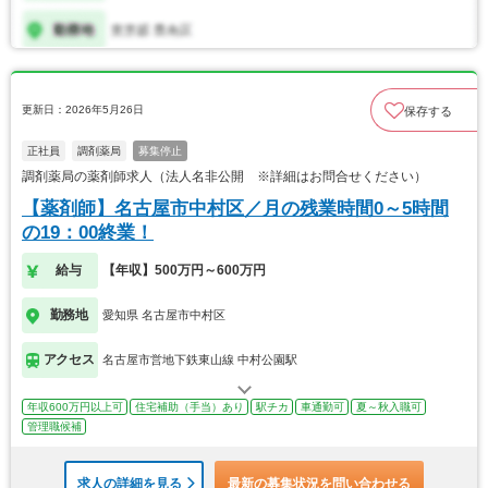
更新日：2026年5月26日
保存する
正社員
調剤薬局
募集停止
調剤薬局の薬剤師求人（法人名非公開 ※詳細はお問合せください）
【薬剤師】名古屋市中村区／月の残業時間0～5時間
の19：00終業！
給与
【年収】500万円～600万円
勤務地
愛知県 名古屋市中村区
アクセス
名古屋市営地下鉄東山線 中村公園駅
年収600万円以上可
住宅補助（手当）あり
駅チカ
車通勤可
夏～秋入職可
管理職候補
求人の詳細を見る
最新の募集状況を問い合わせる