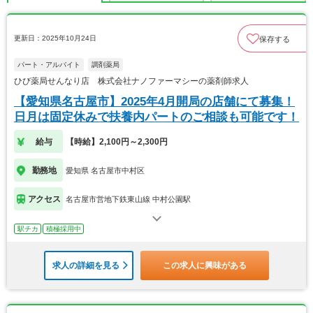
更新日：2025年10月24日
保存する
パート・アルバイト
調剤薬局
ひび薬局せんなり店 株式会社ナノファーマシーの薬剤師求人
【愛知県名古屋市】2025年4月開局の店舗にて募集！
日月は固定休みで扶養内パートのご相談も可能です！
給与
【時給】2,100円～2,300円
勤務地
愛知県 名古屋市中村区
アクセス
名古屋市営地下鉄東山線 中村公園駅
駅チカ
積極採用中
求人の詳細を見る
この求人に興味がある