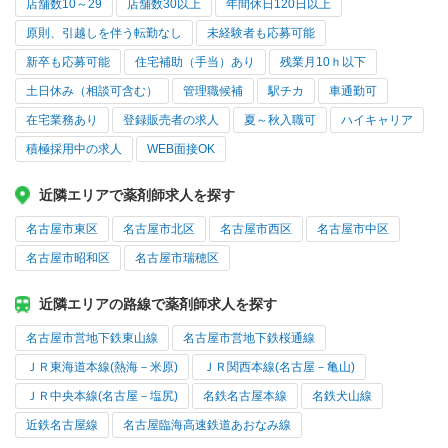
店舗数10～29
店舗数30以上
年間休日120日以上
原則、引越しを伴う転勤なし
未経験者も応募可能
新卒も応募可能
住宅補助（手当）あり
残業月10ｈ以下
土日休み（相談可含む）
管理職候補
駅チカ
車通勤可
在宅業務あり
登録販売者の求人
夏～秋入職可
ハイキャリア
積極採用中の求人
WEB面接OK
近隣エリアで薬剤師求人を探す
名古屋市東区
名古屋市北区
名古屋市西区
名古屋市中区
名古屋市昭和区
名古屋市瑞穂区
近隣エリアの路線で薬剤師求人を探す
名古屋市営地下鉄東山線
名古屋市営地下鉄桜通線
ＪＲ東海道本線(熱海－米原)
ＪＲ関西本線(名古屋－亀山)
ＪＲ中央本線(名古屋－塩尻)
名鉄名古屋本線
名鉄犬山線
近鉄名古屋線
名古屋臨海高速鉄道あおなみ線