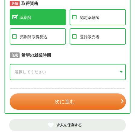
取得資格
必須
必須
薬剤師
認定薬剤師
薬剤師取得見込
登録販売者
取得予定年
希望の就業時期
必須
任意
年 3月
次に進む
求人を保存する