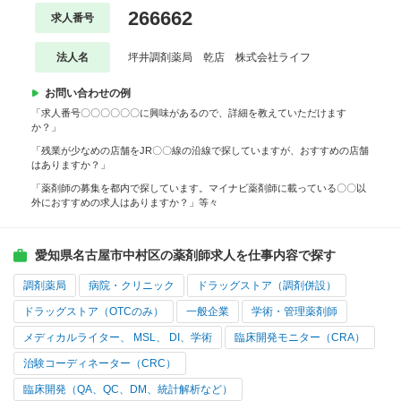
266662
求人番号
法人名
坪井調剤薬局 乾店 株式会社ライフ
お問い合わせの例
「求人番号〇〇〇〇〇〇に興味があるので、詳細を教えていただけます
か？」
「残業が少なめの店舗をJR〇〇線の沿線で探していますが、おすすめの店舗
はありますか？」
「薬剤師の募集を都内で探しています。マイナビ薬剤師に載っている〇〇以
外におすすめの求人はありますか？」等々
愛知県名古屋市中村区の薬剤師求人を仕事内容で探す
調剤薬局
病院・クリニック
ドラッグストア（調剤併設）
ドラッグストア（OTCのみ）
一般企業
学術・管理薬剤師
メディカルライター、 MSL、 DI、学術
臨床開発モニター（CRA）
治験コーディネーター（CRC）
臨床開発（QA、QC、DM、統計解析など）