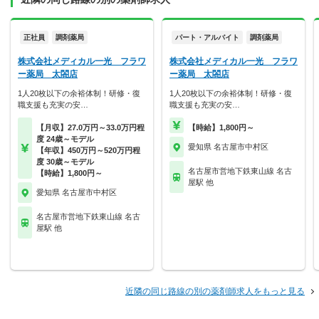
正社員
調剤薬局
パート・アルバイト
調剤薬局
株式会社メディカル一光 フラワ
株式会社メディカル一光 フラワ
ー薬局 太閤店
ー薬局 太閤店
1人20枚以下の余裕体制！研修・復
1人20枚以下の余裕体制！研修・復
職支援も充実の安…
職支援も充実の安…
【月収】27.0万円～33.0万円程
【時給】1,800円～
度 24歳～モデル
愛知県 名古屋市中村区
【年収】450万円～520万円程
度 30歳～モデル
名古屋市営地下鉄東山線 名古
【時給】1,800円～
屋駅 他
愛知県 名古屋市中村区
名古屋市営地下鉄東山線 名古
屋駅 他
近隣の同じ路線の別の薬剤師求人をもっと見る