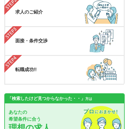
求人のご紹介
面接・条件交渉
転職成功!!
「検索したけど見つからなかった・・」
方は
あなたの
希望条件に合う
理想の求人