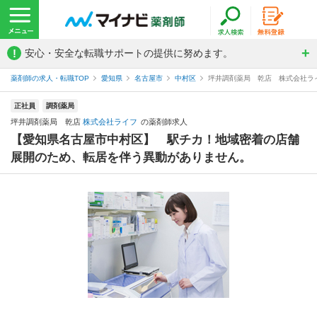
!
安心・安全な転職サポートの提供に努めます。
薬剤師の求人・転職TOP
愛知県
名古屋市
中村区
坪井調剤薬局 乾店 株式会社ラ
正社員
調剤薬局
坪井調剤薬局 乾店
株式会社ライフ
の薬剤師求人
【愛知県名古屋市中村区】 駅チカ！地域密着の店舗
展開のため、転居を伴う異動がありません。