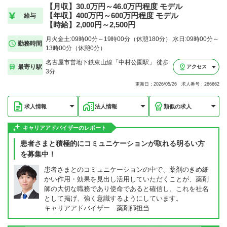
【月収】30.0万円～46.0万円程度 モデル
【年収】400万円～600万円程度 モデル
給与
【時給】2,000円～2,500円
月火金土:09時00分～19時00分（休憩180分）,水日:09時00分～
勤務時間
13時00分（休憩0分）
名古屋市営地下鉄東山線「中村公園駅」 徒歩
最寄り駅
アクセス
3分
更新日：2026/05/26 求人番号：266662
求人情報
法人情報
類似の求人
キャリアアドバイザーのレポート
患者さまと積極的にコミュニケーションが取れる明るい方
を募集中！
患者さまとのコミュニケーションの中で、薬剤のきめ細
かい作用・効果を見出し活用していただくことが、薬剤
師の大切な職務であり使命であると確信し、これを社名
として掲げ、強く意識するようにしています。
キャリアアドバイザー 薬剤師担当