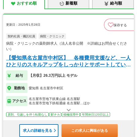
おすすめ順
新着順
給与順
更新日：2025年1月28日
保存する
契約社員・嘱託社員
病院・クリニック
病院・クリニックの薬剤師求人（法人名非公開 ※詳細はお問合せくださ
い）
【愛知県名古屋市中村区】 各種費用支援など、一人
ひとりのスキルアップをしっかりとサポートしていま
す。
給与
【月収】26.3万円以上 モデル
勤務地
愛知県 名古屋市中村区
名古屋市営地下鉄東山線 名古屋駅
アクセス
名古屋市営地下鉄桜通線 名古屋駅…ほか
原則、引越しを伴う転勤なし
駅チカ
積極採用中
年間休日120日以上
求人の詳細を見る
この求人に興味がある