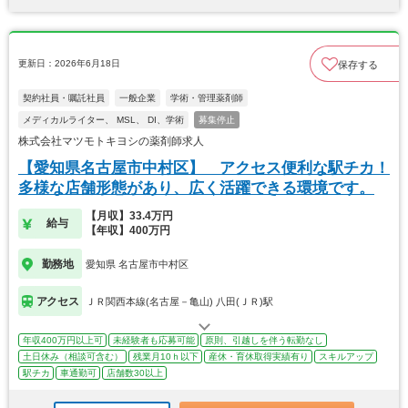
更新日：2026年6月18日
保存する
契約社員・嘱託社員
一般企業
学術・管理薬剤師
メディカルライター、 MSL、 DI、学術
募集停止
株式会社マツモトキヨシの薬剤師求人
【愛知県名古屋市中村区】 アクセス便利な駅チカ！
多様な店舗形態があり、広く活躍できる環境です。
【月収】33.4万円
給与
【年収】400万円
勤務地
愛知県 名古屋市中村区
アクセス
ＪＲ関西本線(名古屋－亀山) 八田(ＪＲ)駅
年収400万円以上可
未経験者も応募可能
原則、引越しを伴う転勤なし
土日休み（相談可含む）
残業月10ｈ以下
産休・育休取得実績有り
スキルアップ
駅チカ
車通勤可
店舗数30以上