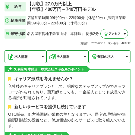
【月収】27.0万円以上
給与
【年収】400万円～740万円モデル
店舗営業時間:09時00分～22時00分（休憩60分）,調剤営業時
勤務時間
間:09時00分～22時00分（休憩60分）
最寄り駅
名古屋市営地下鉄東山線「本陣駅」 徒歩2分
アクセス
更新日：2026/06/18 求人番号：493497
求人情報
法人情報
類似の求人
スギ薬局 本陣店 株式会社スギ薬局のポイント
キャリア形成を考えませんか？
入社後のキャリアプランとして、明確なステップアップができるフ
ローが作られており、薬剤師としても、一企業人としても成長でき
る場所が用意されています。
新しいサービスを提供し続けています
OTC販売、処方箋調剤が業務の主となりますが、居宅管理指導や無
菌調剤施設の設置など、付加価値のあるサービスに取り組んでいま
す。