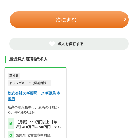
年 3月
次に進む
求人を保存する
最近見た薬剤師求人
正社員
ドラッグストア（調剤併設）
株式会社スギ薬局 スギ薬局 本
陣店
最高の服薬指導は、最高の休息か
ら。年2回の4連休、…
【月収】27.0万円以上 【年
収】400万円～740万円モデル
愛知県 名古屋市中村区