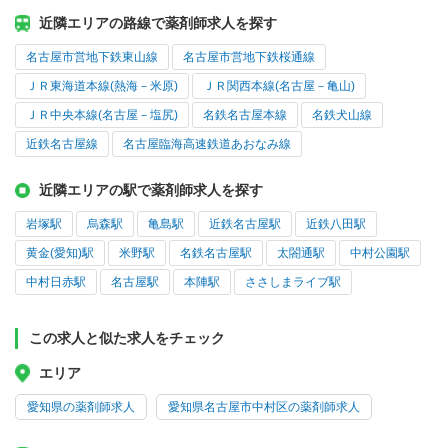
近隣エリアの路線で薬剤師求人を探す
名古屋市営地下鉄東山線
名古屋市営地下鉄桜通線
ＪＲ東海道本線(熱海－米原)
ＪＲ関西本線(名古屋－亀山)
ＪＲ中央本線(名古屋－塩尻)
名鉄名古屋本線
名鉄犬山線
近鉄名古屋線
名古屋臨海高速鉄道あおなみ線
近隣エリアの駅で薬剤師求人を探す
岩塚駅
烏森駅
亀島駅
近鉄名古屋駅
近鉄八田駅
黄金(愛知)駅
米野駅
名鉄名古屋駅
太閤通駅
中村公園駅
中村日赤駅
名古屋駅
本陣駅
ささしまライブ駅
この求人と似た求人をチェック
エリア
愛知県の薬剤師求人
愛知県名古屋市中村区の薬剤師求人