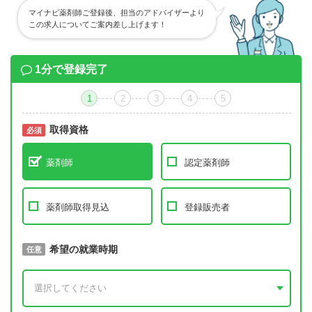
マイナビ薬剤師ご登録後、担当のアドバイザーより
この求人についてご案内差し上げます！
1分で登録完了
1
2
3
4
5
取得資格
必須
必須
薬剤師
認定薬剤師
薬剤師取得見込
登録販売者
取得予定年
希望の就業時期
必須
任意