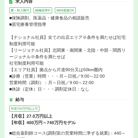
求人内容
夏～秋入職可
積極採用中
WEB面接OK
■保険調剤、医薬品・健康食品の相談販売
■居宅療養管理指導
【ナショナル社員】全ての出店エリア※条件を満たせば社宅
制度利用可能
【リージョナル社員】北関東・南関東・北陸・中部・関西リ
ージョナル※条件を満たせば
社宅制度利用可能
【エリア社員】拠点から片道90分又は50km圏内
■診療（営業）時間・・・月～日祝／9:00～22:00
営業時間（調剤）：月～日祝／9:00～22:00
■休診（定休）日・・・調剤定休日：なし
給与
年収700万円以上可
【月収】27.0万円以上
【年収】400万円～740万円モデル
■総合薬剤師コース(調剤室の営業時間に準ずる就業)：440～