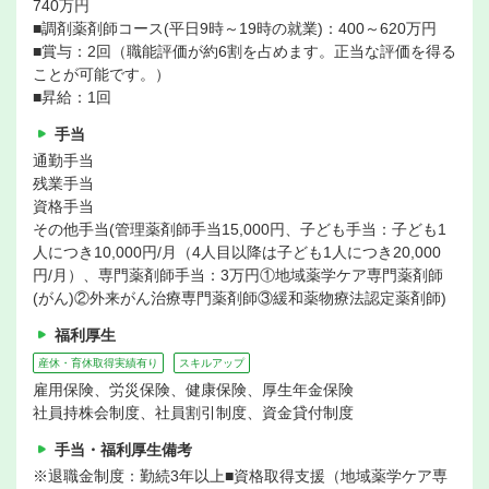
740万円
■調剤薬剤師コース(平日9時～19時の就業)：400～620万円
■賞与：2回（職能評価が約6割を占めます。正当な評価を得る
ことが可能です。）
■昇給：1回
手当
通勤手当
残業手当
資格手当
その他手当(管理薬剤師手当15,000円、子ども手当：子ども1
人につき10,000円/月（4人目以降は子ども1人につき20,000
円/月）、専門薬剤師手当：3万円①地域薬学ケア専門薬剤師
(がん)②外来がん治療専門薬剤師③緩和薬物療法認定薬剤師)
福利厚生
産休・育休取得実績有り
スキルアップ
雇用保険、労災保険、健康保険、厚生年金保険
社員持株会制度、社員割引制度、資金貸付制度
手当・福利厚生備考
※退職金制度：勤続3年以上■資格取得支援（地域薬学ケア専