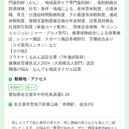
門薬剤師（がん）、地域薬学ケア専門薬剤師）、薬剤師責任
賠償保険、社宅：条件・地域による、産休育休制度、介護休
職、育児・介護短時間勤務制度、子の看護等休暇制度、連続
休暇制度、復職支援制度確定拠出年金制度、従業員持株会、
社員割引制度（家族カード配布）、団体生命保険、N-コンシ
ェルジュ(レジャー・グルメ割引)、健康保険組合による保養施
設、レジャー施設、スポーツ施設各種割引、労働組合あり
（スギ薬局ユニオン）など
【その他】
プラチナくるみん認定企業（7年連続取得）
健康経営優良法人2024（大規模法人部門）認定
職場の悩み・なんでも相談ダイヤル設置
勤務地・アクセス
車通勤可
駅チカ
愛知県名古屋市中村区鳥居通2-28
名古屋市営地下鉄東山線「本陣駅」 徒歩2分
同じエリアで似た条件の求人や、同じ路線の求人なども喜んでご紹
介いたします。お悩みやご希望があれば、ぜひご相談ください。
無料で相談する