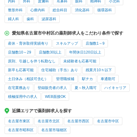
内科
外科
皮膚科
耳鼻科
眼科
精神科
小児科
整形外科
心療内科
総合科目
消化器科
循環器科
婦人科
歯科
泌尿器科
愛知県名古屋市中村区の薬剤師求人をこだわり条件で探す
産休・育休取得実績有り
スキルアップ
店舗数1～9
店舗数10～29
店舗数30以上
年間休日120日以上
原則、引越しを伴う転勤なし
未経験者も応募可能
新卒も応募可能
住宅補助（手当）あり
残業月10ｈ以下
土日休み（相談可含む）
管理職候補
駅チカ
車通勤可
在宅業務あり
登録販売者の求人
夏～秋入職可
ハイキャリア
積極採用中の求人
WEB面接OK
近隣エリアで薬剤師求人を探す
名古屋市東区
名古屋市北区
名古屋市西区
名古屋市中区
名古屋市昭和区
名古屋市瑞穂区