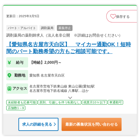
更新日：2025年3月5日
保存する
パート・アルバイト
調剤薬局
募集停止
調剤薬局の薬剤師求人（法人名非公開 ※詳細はお問合せください）
【愛知県名古屋市天白区】 マイカー通勤OK！短時
間のパート勤務希望の方もご相談可能です。
給与
【時給】2,000円～
勤務地
愛知県 名古屋市天白区
名古屋市営地下鉄東山線 東山公園(愛知)駅
アクセス
名古屋市営地下鉄名城線 八事駅…ほか
未経験者も応募可能
原則、引越しを伴う転勤なし
残業月10ｈ以下
車通勤可
店舗数1～9
求人の詳細を見る
最新の募集状況を問い合わせる