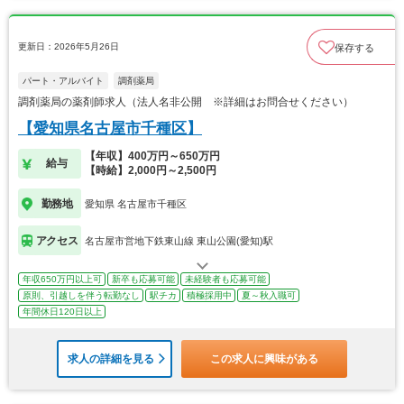
更新日：2026年5月26日
保存する
パート・アルバイト
調剤薬局
調剤薬局の薬剤師求人（法人名非公開 ※詳細はお問合せください）
【愛知県名古屋市千種区】
【年収】400万円～650万円
給与
【時給】2,000円～2,500円
勤務地
愛知県 名古屋市千種区
アクセス
名古屋市営地下鉄東山線 東山公園(愛知)駅
年収650万円以上可
新卒も応募可能
未経験者も応募可能
原則、引越しを伴う転勤なし
駅チカ
積極採用中
夏～秋入職可
年間休日120日以上
求人の詳細を見る
この求人に興味がある