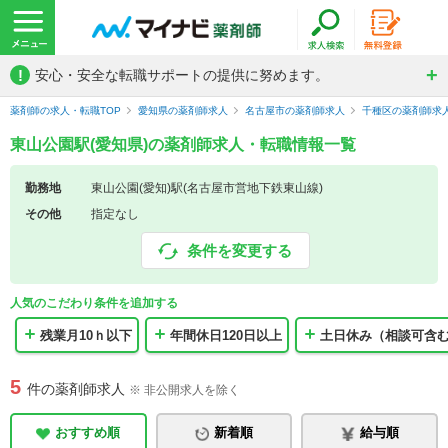
!
安心・安全な転職サポートの提供に努めます。
薬剤師の求人・転職TOP
愛知県の薬剤師求人
名古屋市の薬剤師求人
千種区の薬剤師求
東山公園駅(愛知県)の薬剤師求人・転職情報一覧
勤務地
東山公園(愛知)駅(名古屋市営地下鉄東山線)
その他
指定なし
条件を変更する
人気のこだわり条件を追加する
残業月10ｈ以下
年間休日120日以上
土日休み（相談可含
5
件の薬剤師求人
※ 非公開求人を除く
おすすめ順
新着順
給与順