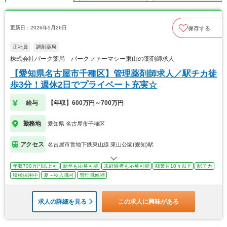
更新日：2026年5月26日
保存する
正社員
調剤薬局
株式会社パーク薬局 パークファーマシー東山の薬剤師求人
【愛知県名古屋市千種区】管理薬剤師求人／駅チカ徒
歩3分！週休2日でプライベート充実☆
給与
【年収】600万円～700万円
勤務地
愛知県 名古屋市千種区
アクセス
名古屋市営地下鉄東山線 東山公園(愛知)駅
年収700万円以上可
新卒も応募可能
未経験者も応募可能
残業月10ｈ以下
駅チカ
積極採用中
夏～秋入職可
管理職候補
求人の詳細を見る
この求人に興味がある