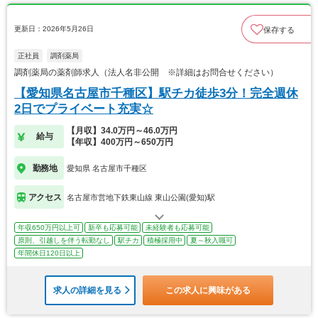
更新日：2026年5月26日
保存する
正社員
調剤薬局
調剤薬局の薬剤師求人（法人名非公開 ※詳細はお問合せください）
【愛知県名古屋市千種区】駅チカ徒歩3分！完全週休
2日でプライベート充実☆
【月収】34.0万円～46.0万円
給与
【年収】400万円～650万円
勤務地
愛知県 名古屋市千種区
アクセス
名古屋市営地下鉄東山線 東山公園(愛知)駅
年収650万円以上可
新卒も応募可能
未経験者も応募可能
原則、引越しを伴う転勤なし
駅チカ
積極採用中
夏～秋入職可
年間休日120日以上
求人の詳細を見る
この求人に興味がある