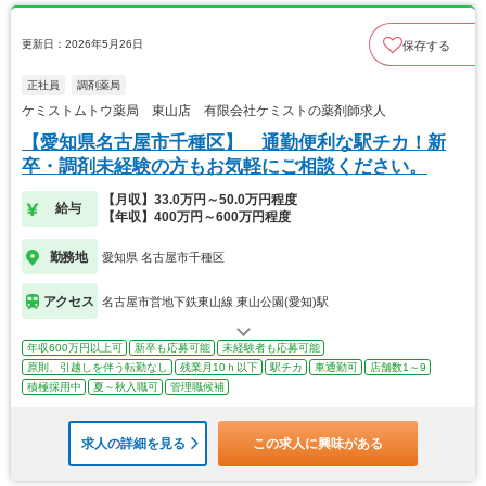
更新日：2026年5月26日
保存する
正社員
調剤薬局
ケミストムトウ薬局 東山店 有限会社ケミストの薬剤師求人
【愛知県名古屋市千種区】 通勤便利な駅チカ！新
卒・調剤未経験の方もお気軽にご相談ください。
【月収】33.0万円～50.0万円程度
給与
【年収】400万円～600万円程度
勤務地
愛知県 名古屋市千種区
アクセス
名古屋市営地下鉄東山線 東山公園(愛知)駅
年収600万円以上可
新卒も応募可能
未経験者も応募可能
原則、引越しを伴う転勤なし
残業月10ｈ以下
駅チカ
車通勤可
店舗数1～9
積極採用中
夏～秋入職可
管理職候補
求人の詳細を見る
この求人に興味がある