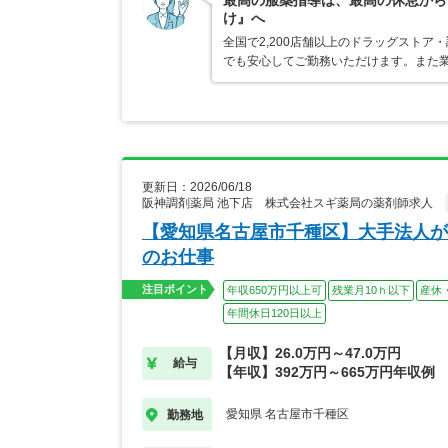
最高の服薬指導は、最高の休息から
け』へ
全国で2,200店舗以上のドラッグスト
でも安心してご勤務いただけます。また業
更新日：2026/06/18
阪神調剤薬局 池下店 株式会社スギ薬局の薬剤師求人
【愛知県名古屋市千種区】大手法人が
のお仕事
注目ポイント
年収650万円以上可
残業月10ｈ以下
産休
年間休日120日以上
【月収】26.0万円～47.0万円
給与
【年収】392万円～665万円年収例
愛知県 名古屋市千種区
勤務地