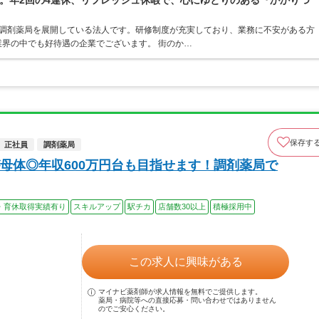
。年2回の4連休、リフレッシュ休暇で、心にゆとりのある『かかりつ
ア・調剤薬局を展開している法人です。研修制度が充実しており、業務に不安がある方
界の中でも好待遇の企業でございます。 街のか…
保存す
正社員
調剤薬局
母体◎年収600万円台も目指せます！調剤薬局で
・育休取得実績有り
スキルアップ
駅チカ
店舗数30以上
積極採用中
この求人に興味がある
マイナビ薬剤師が求人情報を無料でご提供します。
薬局・病院等への直接応募・問い合わせではありません
のでご安心ください。