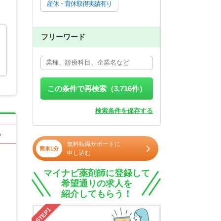
産休・育休取得実績有り
フリーワード
この条件で再検索（
3,716
件）
検索条件を保存する
る
無料転職サポートに
簡単1分
申し込む
マイナビ薬剤師に登録して
希望通りの求人を
紹介してもらう！
STEP1