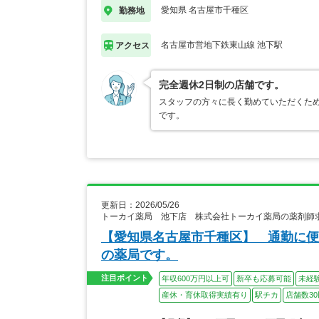
愛知県 名古屋市千種区
勤務地
名古屋市営地下鉄東山線 池下駅
アクセス
完全週休2日制の店舗です。
スタッフの方々に長く勤めていただくた
です。
更新日：2026/05/26
トーカイ薬局 池下店 株式会社トーカイ薬局の薬剤師
【愛知県名古屋市千種区】 通勤に便
の薬局です。
注目ポイント
年収600万円以上可
新卒も応募可能
未経
産休・育休取得実績有り
駅チカ
店舗数3