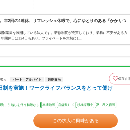
。年2回の4連休、リフレッシュ休暇で、心にゆとりのある『かかりつ
・調剤薬局を展開している法人です。研修制度が充実しており、業務に不安がある方
年間休日は124日もあり。プライベートを大切にし…
保存す
師求人
パート・アルバイト
調剤薬局
日制を実施！ワークライフバランスをとって働け
原則、引越しを伴う転勤なし
車通勤可
店舗数1～9
積極採用中
夏～秋入職可
この求人に興味がある