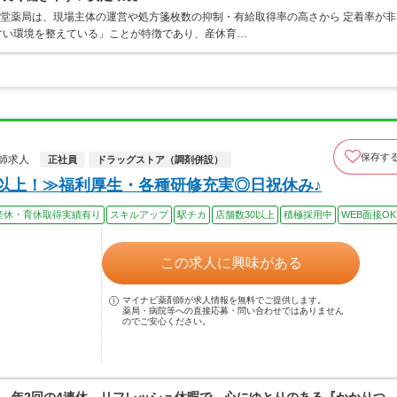
山堂薬局は、現場主体の運営や処方箋枚数の抑制・有給取得率の高さから 定着率が非
すい環境を整えている」ことが特徴であり、産休育…
保存す
師求人
正社員
ドラッグストア（調剤併設）
日以上！≫福利厚生・各種研修充実◎日祝休み♪
産休・育休取得実績有り
スキルアップ
駅チカ
店舗数30以上
積極採用中
WEB面接OK
この求人に興味がある
マイナビ薬剤師が求人情報を無料でご提供します。
薬局・病院等への直接応募・問い合わせではありません
のでご安心ください。