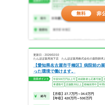
更新日：2026/02/10
たんぽぽ薬局池下店 たんぽぽ薬局株式会社の薬剤師求
【愛知県名古屋市千種区】病院前の展
った環境で働けます。
注目ポイント
年収500万円以上可
未経験者も応募可能
車通勤可
店舗数30以上
積極採用中
年間
【月収】27.7万円～34.0万円
給与
【年収】420万円～530万円