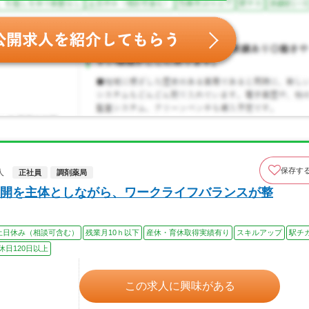
保存す
人
正社員
調剤薬局
開を主体としながら、ワークライフバランスが整
土日休み（相談可含む）
残業月10ｈ以下
産休・育休取得実績有り
スキルアップ
駅チ
休日120日以上
この求人に興味がある