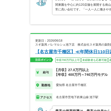
関東圏を中心に約120店舗を展開する南
常に高い会社です。「一人一人に働きや
更新日：2026/06/18
スギ薬局 パレマルシェ池下店 株式会社スギ薬局の薬剤
【名古屋市千種区】≪年間休日110
注目ポイント
年収700万円以上可
未経験者も応募可能
【月収】27.0万円以上
給与
【年収】400万円～740万円モデル
愛知県 名古屋市千種区
勤務地
名古屋市営地下鉄東山線 池下駅
アクセス