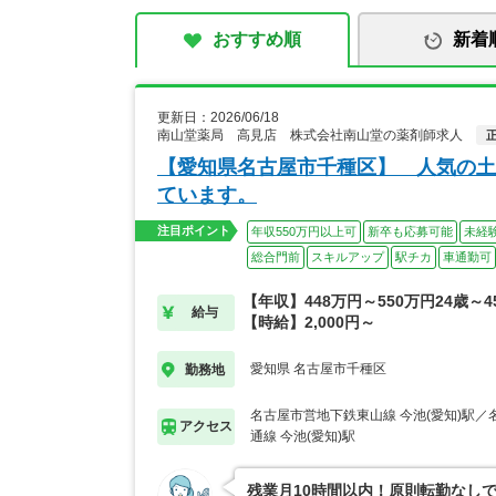
おすすめ順
新着
更新日：2026/06/18
南山堂薬局 高見店 株式会社南山堂の薬剤師求人
【愛知県名古屋市千種区】 人気の土
ています。
注目ポイント
年収550万円以上可
新卒も応募可能
未経
総合門前
スキルアップ
駅チカ
車通勤可
【年収】448万円～550万円24歳～4
給与
【時給】2,000円～
愛知県 名古屋市千種区
勤務地
名古屋市営地下鉄東山線 今池(愛知)駅
アクセス
通線 今池(愛知)駅
残業月10時間以内！原則転勤なし