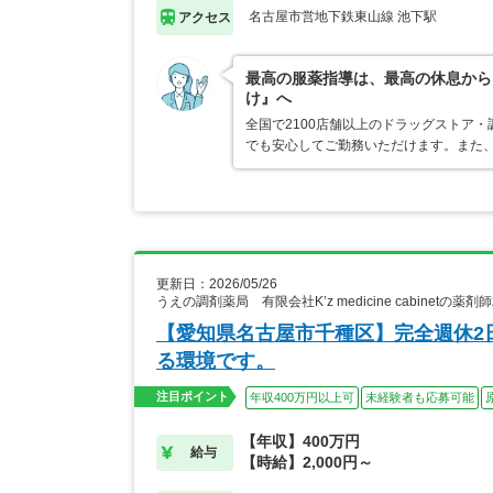
名古屋市営地下鉄東山線 池下駅
アクセス
最高の服薬指導は、最高の休息から
け』へ
全国で2100店舗以上のドラッグストア
でも安心してご勤務いただけます。また、
更新日：2026/05/26
うえの調剤薬局 有限会社K’z medicine cabinetの薬剤
【愛知県名古屋市千種区】完全週休2
る環境です。
注目ポイント
年収400万円以上可
未経験者も応募可能
【年収】400万円
給与
【時給】2,000円～