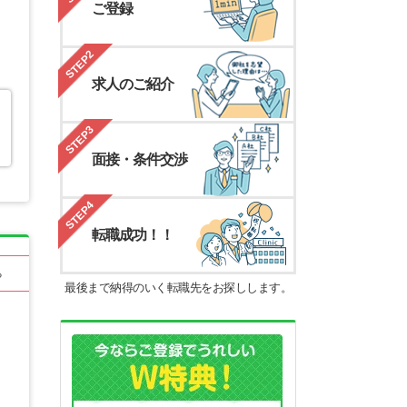
ご登録
STEP2
求人のご紹介
STEP3
面接・条件交渉
STEP4
転職成功！！
る
最後まで納得のいく転職先をお探しします。