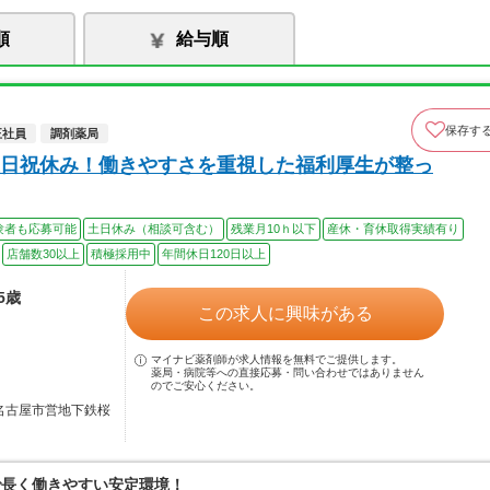
順
給与順
保存す
正社員
調剤薬局
日祝休み！働きやすさを重視した福利厚生が整っ
験者も応募可能
土日休み（相談可含む）
残業月10ｈ以下
産休・育休取得実績有り
店舗数30以上
積極採用中
年間休日120日以上
5歳
この求人に興味がある
マイナビ薬剤師が求人情報を無料でご提供します。
薬局・病院等への直接応募・問い合わせではありません
のでご安心ください。
／名古屋市営地下鉄桜
で長く働きやすい安定環境！