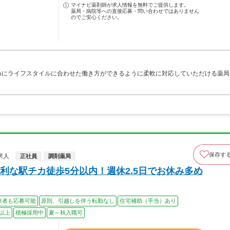
マイナビ薬剤師が求人情報を無料でご提供します。
薬局・病院等への直接応募・問い合わせではありません
のでご安心ください。
めにライフスタイルに合わせた働き方ができるように柔軟に対応していただける薬局
保存す
求人
正社員
調剤薬局
利な駅チカ徒歩5分以内！週休2.5日でお休み多め
験者も応募可能
原則、引越しを伴う転勤なし
住宅補助（手当）あり
0以上
積極採用中
夏～秋入職可