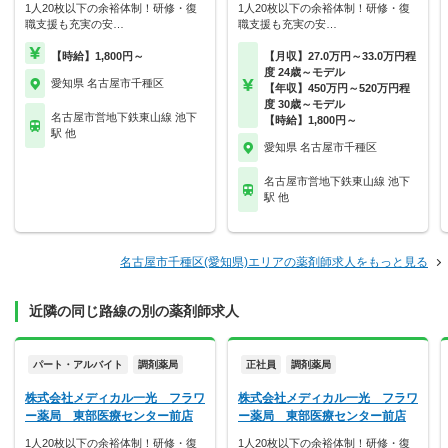
1人20枚以下の余裕体制！研修・復
1人20枚以下の余裕体制！研修・復
職支援も充実の安…
職支援も充実の安…
【時給】1,800円～
【月収】27.0万円～33.0万円程
度 24歳～モデル
愛知県 名古屋市千種区
【年収】450万円～520万円程
度 30歳～モデル
名古屋市営地下鉄東山線 池下
【時給】1,800円～
駅 他
愛知県 名古屋市千種区
名古屋市営地下鉄東山線 池下
駅 他
名古屋市千種区(愛知県)エリアの薬剤師求人をもっと見る
近隣の同じ路線の別の薬剤師求人
パート・アルバイト
調剤薬局
正社員
調剤薬局
株式会社メディカル一光 フラワ
株式会社メディカル一光 フラワ
ー薬局 東部医療センター前店
ー薬局 東部医療センター前店
1人20枚以下の余裕体制！研修・復
1人20枚以下の余裕体制！研修・復