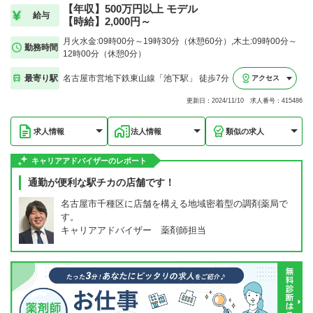
【年収】500万円以上 モデル
給与
【時給】2,000円～
月火水金:09時00分～19時30分（休憩60分）,木土:09時00分～
勤務時間
12時00分（休憩0分）
最寄り駅
名古屋市営地下鉄東山線「池下駅」 徒歩7分
アクセス
更新日：2024/11/10 求人番号：415486
求人情報
法人情報
類似の求人
キャリアアドバイザーのレポート
通勤が便利な駅チカの店舗です！
名古屋市千種区に店舗を構える地域密着型の調剤薬局で
す。
キャリアアドバイザー 薬剤師担当