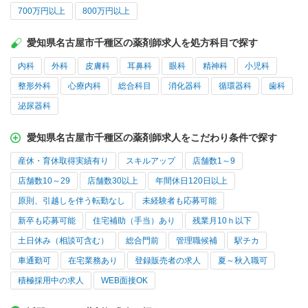
700万円以上
800万円以上
愛知県名古屋市千種区の薬剤師求人を処方科目で探す
内科
外科
皮膚科
耳鼻科
眼科
精神科
小児科
整形外科
心療内科
総合科目
消化器科
循環器科
歯科
泌尿器科
愛知県名古屋市千種区の薬剤師求人をこだわり条件で探す
産休・育休取得実績有り
スキルアップ
店舗数1～9
店舗数10～29
店舗数30以上
年間休日120日以上
原則、引越しを伴う転勤なし
未経験者も応募可能
新卒も応募可能
住宅補助（手当）あり
残業月10ｈ以下
土日休み（相談可含む）
総合門前
管理職候補
駅チカ
車通勤可
在宅業務あり
登録販売者の求人
夏～秋入職可
積極採用中の求人
WEB面接OK