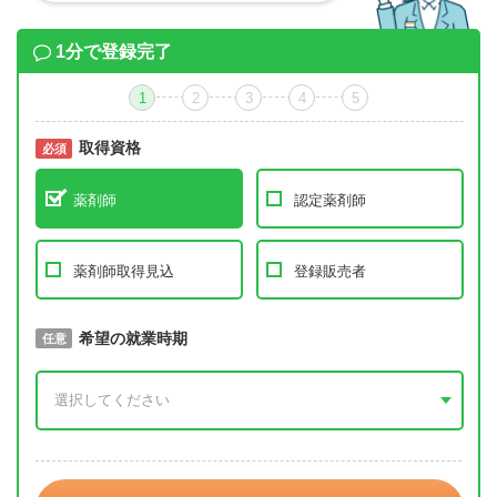
1分で登録完了
1
2
3
4
5
取得資格
必須
必須
薬剤師
認定薬剤師
薬剤師取得見込
登録販売者
取得予定年
希望の就業時期
必須
任意
年 3月