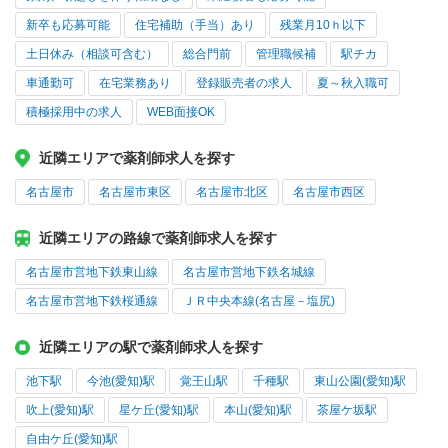
新卒も応募可能
住宅補助（手当）あり
残業月10ｈ以下
土日休み（相談可含む）
総合門前
管理職候補
駅チカ
車通勤可
在宅業務あり
登録販売者の求人
夏～秋入職可
積極採用中の求人
WEB面接OK
近隣エリアで薬剤師求人を探す
名古屋市
名古屋市東区
名古屋市北区
名古屋市西区
近隣エリアの路線で薬剤師求人を探す
名古屋市営地下鉄東山線
名古屋市営地下鉄名城線
名古屋市営地下鉄桜通線
ＪＲ中央本線(名古屋－塩尻)
近隣エリアの駅で薬剤師求人を探す
池下駅
今池(愛知)駅
覚王山駅
千種駅
東山公園(愛知)駅
吹上(愛知)駅
星ケ丘(愛知)駅
本山(愛知)駅
茶屋ケ坂駅
自由ケ丘(愛知)駅