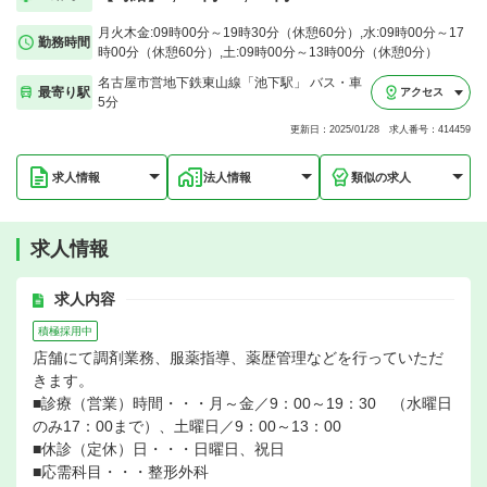
月火木金:09時00分～19時30分（休憩60分）,水:09時00分～17
勤務時間
時00分（休憩60分）,土:09時00分～13時00分（休憩0分）
名古屋市営地下鉄東山線「池下駅」 バス・車
最寄り駅
アクセス
5分
更新日：2025/01/28 求人番号：414459
求人情報
法人情報
類似の求人
求人情報
求人内容
積極採用中
店舗にて調剤業務、服薬指導、薬歴管理などを行っていただ
きます。
■診療（営業）時間・・・月～金／9：00～19：30 （水曜日
のみ17：00まで）、土曜日／9：00～13：00
■休診（定休）日・・・日曜日、祝日
■応需科目・・・整形外科