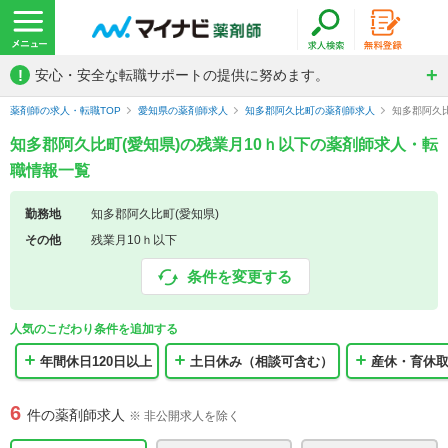
!
安心・安全な転職サポートの提供に努めます。
薬剤師の求人・転職TOP
愛知県の薬剤師求人
知多郡阿久比町の薬剤師求人
知多郡阿久
知多郡阿久比町(愛知県)の残業月10ｈ以下の薬剤師求人・転
職情報一覧
勤務地
知多郡阿久比町(愛知県)
その他
残業月10ｈ以下
条件を変更する
人気のこだわり条件を追加する
年間休日120日以上
土日休み（相談可含む）
産休・育休
6
件の薬剤師求人
※ 非公開求人を除く