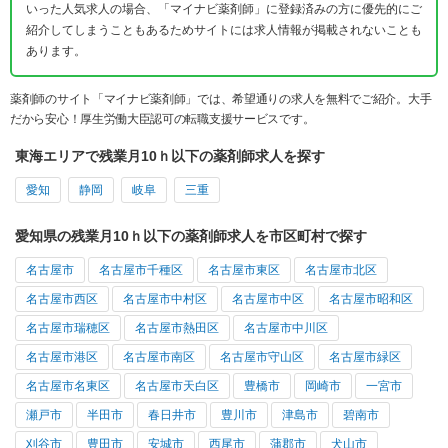
いった人気求人の場合、「マイナビ薬剤師」に登録済みの方に優先的にご
紹介してしまうこともあるためサイトには求人情報が掲載されないことも
あります。
薬剤師のサイト「マイナビ薬剤師」では、希望通りの求人を無料でご紹介。大手
だから安心！厚生労働大臣認可の転職支援サービスです。
東海エリアで残業月10ｈ以下の薬剤師求人を探す
愛知
静岡
岐阜
三重
愛知県の残業月10ｈ以下の薬剤師求人を市区町村で探す
名古屋市
名古屋市千種区
名古屋市東区
名古屋市北区
名古屋市西区
名古屋市中村区
名古屋市中区
名古屋市昭和区
名古屋市瑞穂区
名古屋市熱田区
名古屋市中川区
名古屋市港区
名古屋市南区
名古屋市守山区
名古屋市緑区
名古屋市名東区
名古屋市天白区
豊橋市
岡崎市
一宮市
瀬戸市
半田市
春日井市
豊川市
津島市
碧南市
刈谷市
豊田市
安城市
西尾市
蒲郡市
犬山市