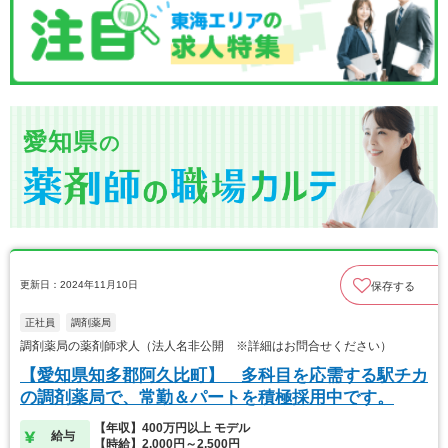
愛知県
の
更新日：2024年11月10日
保存する
正社員
調剤薬局
調剤薬局の薬剤師求人（法人名非公開 ※詳細はお問合せください）
【愛知県知多郡阿久比町】 多科目を応需する駅チカ
の調剤薬局で、常勤＆パートを積極採用中です。
【年収】400万円以上 モデル
給与
【時給】2,000円～2,500円