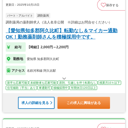
更新日：2025年10月15日
保存する
パート・アルバイト
調剤薬局
調剤薬局の薬剤師求人（法人名非公開 ※詳細はお問合せください）
【愛知県知多郡阿久比町】転勤なし＆マイカー通勤
OK！勤務薬剤師さんを積極採用中です。
給与
【時給】2,000円～2,200円
勤務地
愛知県 知多郡阿久比町
アクセス
名鉄河和線 阿久比駅
新卒も応募可能
未経験者も応募可能
原則、引越しを伴う転勤なし
残業月10ｈ以下
住宅補助（手当）あり
車通勤可
積極採用中
年間休日120日以上
求人の詳細を見る
この求人に興味がある