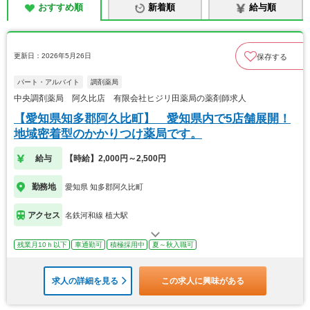
おすすめ順
新着順
給与順
更新日：2026年5月26日
保存する
パート・アルバイト
調剤薬局
中央調剤薬局 阿久比店 有限会社ヒジリ田薬局の薬剤師求人
【愛知県知多郡阿久比町】 愛知県内で5店舗展開！
地域密着型のかかりつけ薬局です。
給与
【時給】2,000円～2,500円
勤務地
愛知県 知多郡阿久比町
アクセス
名鉄河和線 植大駅
残業月10ｈ以下
車通勤可
積極採用中
夏～秋入職可
求人の詳細を見る
この求人に興味がある