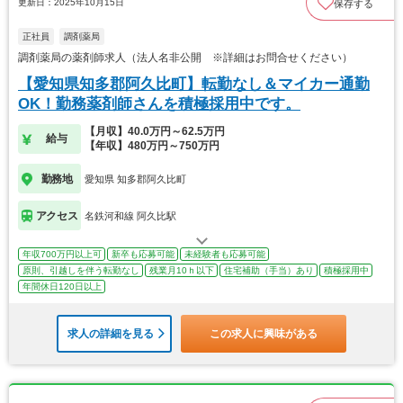
更新日：2025年10月15日
保存する
正社員
調剤薬局
調剤薬局の薬剤師求人（法人名非公開 ※詳細はお問合せください）
【愛知県知多郡阿久比町】転勤なし＆マイカー通勤
OK！勤務薬剤師さんを積極採用中です。
【月収】40.0万円～62.5万円
給与
【年収】480万円～750万円
勤務地
愛知県 知多郡阿久比町
アクセス
名鉄河和線 阿久比駅
年収700万円以上可
新卒も応募可能
未経験者も応募可能
原則、引越しを伴う転勤なし
残業月10ｈ以下
住宅補助（手当）あり
積極採用中
年間休日120日以上
求人の詳細を見る
この求人に興味がある