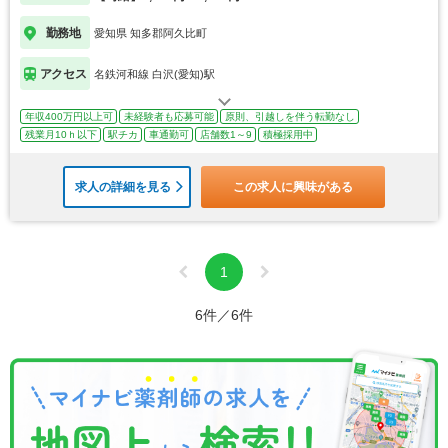
勤務地
愛知県 知多郡阿久比町
アクセス
名鉄河和線 白沢(愛知)駅
年収400万円以上可
未経験者も応募可能
原則、引越しを伴う転勤なし
残業月10ｈ以下
駅チカ
車通勤可
店舗数1～9
積極採用中
求人の詳細を見る
この求人に興味がある
1
6件／6件