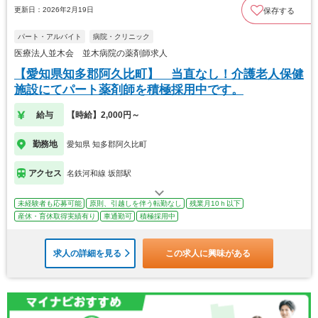
更新日：2026年2月19日
保存する
パート・アルバイト
病院・クリニック
医療法人並木会 並木病院の薬剤師求人
【愛知県知多郡阿久比町】 当直なし！介護老人保健
施設にてパート薬剤師を積極採用中です。
給与
【時給】2,000円～
勤務地
愛知県 知多郡阿久比町
アクセス
名鉄河和線 坂部駅
未経験者も応募可能
原則、引越しを伴う転勤なし
残業月10ｈ以下
産休・育休取得実績有り
車通勤可
積極採用中
求人の詳細を見る
この求人に興味がある