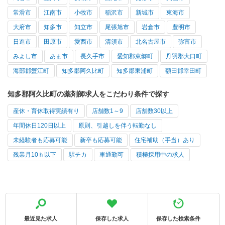
常滑市
江南市
小牧市
稲沢市
新城市
東海市
大府市
知多市
知立市
尾張旭市
岩倉市
豊明市
日進市
田原市
愛西市
清須市
北名古屋市
弥富市
みよし市
あま市
長久手市
愛知郡東郷町
丹羽郡大口町
海部郡蟹江町
知多郡阿久比町
知多郡東浦町
額田郡幸田町
知多郡阿久比町の薬剤師求人をこだわり条件で探す
産休・育休取得実績有り
店舗数1～9
店舗数30以上
年間休日120日以上
原則、引越しを伴う転勤なし
未経験者も応募可能
新卒も応募可能
住宅補助（手当）あり
残業月10ｈ以下
駅チカ
車通勤可
積極採用中の求人
最近見た求人
保存した求人
保存した検索条件