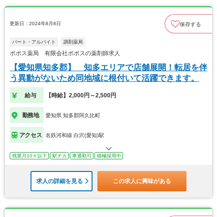
更新日：2024年8月8日
保存する
パート・アルバイト
調剤薬局
ポポス薬局 有限会社ポポスの薬剤師求人
【愛知県知多郡】 知多エリアで店舗展開！転居を伴
う異動がないため同地域に根付いて活躍できます。
給与
【時給】2,000円～2,500円
勤務地
愛知県 知多郡阿久比町
アクセス
名鉄河和線 白沢(愛知)駅
残業月10ｈ以下
駅チカ
車通勤可
積極採用中
求人の詳細を見る
この求人に興味がある