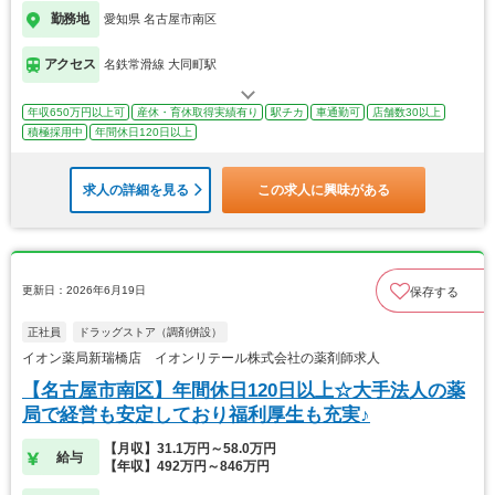
勤務地
愛知県 名古屋市南区
アクセス
名鉄常滑線 大同町駅
年収650万円以上可
産休・育休取得実績有り
駅チカ
車通勤可
店舗数30以上
積極採用中
年間休日120日以上
求人の詳細を見る
この求人に興味がある
更新日：2026年6月19日
保存する
正社員
ドラッグストア（調剤併設）
イオン薬局新瑞橋店 イオンリテール株式会社の薬剤師求人
【名古屋市南区】年間休日120日以上☆大手法人の薬
局で経営も安定しており福利厚生も充実♪
【月収】31.1万円～58.0万円
給与
【年収】492万円～846万円