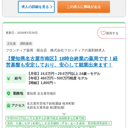
求人の詳細を見る
この求人に興味がある
更新日：2026年5月26日
保存する
正社員
調剤薬局
フロンティア薬局 桜台店 株式会社フロンティアの薬剤師求人
【愛知県名古屋市南区】18時台終業の薬局です！経
営基盤も安定しており、安心して就業出来ます！
【月収】24.0万円～29.0万円以上 24歳～モデル
給与
【年収】460万円～500万円程度 モデル
【時給】1,800円～
勤務地
愛知県 名古屋市南区
名古屋市営地下鉄桜通線 桜本町駅
アクセス
名鉄名古屋本線 桜(愛知)駅
年収500万円以上可
新卒も応募可能
未経験者も応募可能
原則、引越しを伴う転勤なし
住宅補助（手当）あり
産休・育休取得実績有り