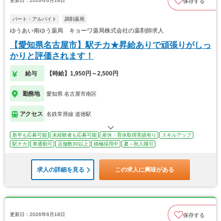
更新日：2026年6月18日
保存する
パート・アルバイト
調剤薬局
ゆうあい南ゆう薬局 キョーワ薬局株式会社の薬剤師求人
【愛知県名古屋市】駅チカ★昇給ありで頑張りがしっ
かりと評価されます！
給与
【時給】1,950円～2,500円
勤務地
愛知県 名古屋市南区
アクセス
名鉄常滑線 道徳駅
新卒も応募可能
未経験者も応募可能
産休・育休取得実績有り
スキルアップ
駅チカ
車通勤可
店舗数30以上
積極採用中
夏～秋入職可
求人の詳細を見る
この求人に興味がある
更新日：2026年6月18日
保存する