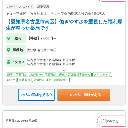
パート・アルバイト
調剤薬局
キョーワ薬局 あらたま店 キョーワ薬局株式会社の薬剤師求人
【愛知県名古屋市南区】働きやすさを重視した福利厚
生が整った薬局です。
給与
【時給】2,000円～
勤務地
愛知県 名古屋市南区
名古屋市営地下鉄名城線 新瑞橋駅
アクセス
名古屋市営地下鉄桜通線 新瑞橋駅
新卒も応募可能
未経験者も応募可能
産休・育休取得実績有り
スキルアップ
駅チカ
車通勤可
店舗数30以上
積極採用中
求人の詳細を見る
この求人に興味がある
更新日：2026年6月29日
保存する