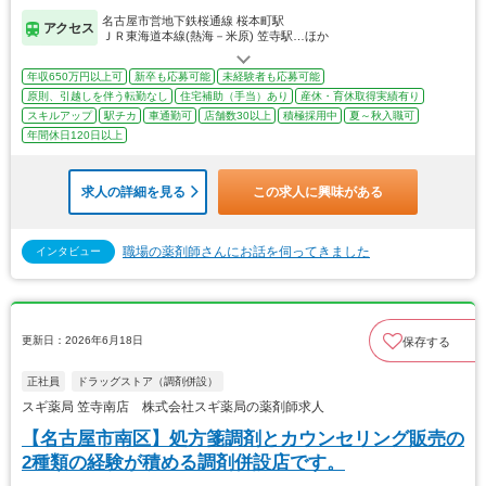
名古屋市営地下鉄桜通線 桜本町駅
アクセス
ＪＲ東海道本線(熱海－米原) 笠寺駅…ほか
年収650万円以上可
新卒も応募可能
未経験者も応募可能
原則、引越しを伴う転勤なし
住宅補助（手当）あり
産休・育休取得実績有り
スキルアップ
駅チカ
車通勤可
店舗数30以上
積極採用中
夏～秋入職可
年間休日120日以上
求人の詳細を見る
この求人に興味がある
職場の薬剤師さんにお話を伺ってきました
インタビュー
更新日：2026年6月18日
保存する
正社員
ドラッグストア（調剤併設）
スギ薬局 笠寺南店 株式会社スギ薬局の薬剤師求人
【名古屋市南区】処方箋調剤とカウンセリング販売の
2種類の経験が積める調剤併設店です。