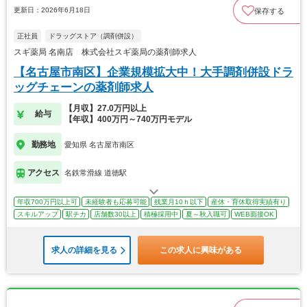
更新日：2026年6月18日
保存する
正社員
ドラッグストア（調剤併設）
スギ薬局 名南店 株式会社スギ薬局の薬剤師求人
【名古屋市南区】企業規模拡大中！大手調剤併設ドラ
ッグチェーンの薬剤師求人
【月収】27.0万円以上
給与
【年収】400万円～740万円モデル
勤務地
愛知県 名古屋市南区
アクセス
名鉄常滑線 道徳駅
年収700万円以上可
未経験者も応募可能
残業月10ｈ以下
産休・育休取得実績有り
スキルアップ
駅チカ
店舗数30以上
積極採用中
夏～秋入職可
WEB面接OK
求人の詳細を見る
この求人に興味がある