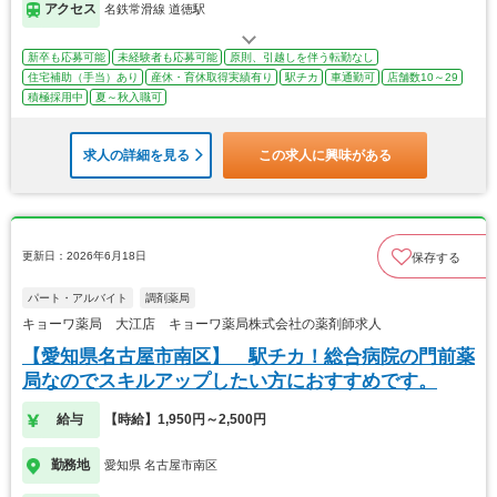
アクセス
名鉄常滑線 道徳駅
新卒も応募可能
未経験者も応募可能
原則、引越しを伴う転勤なし
住宅補助（手当）あり
産休・育休取得実績有り
駅チカ
車通勤可
店舗数10～29
積極採用中
夏～秋入職可
求人の詳細を見る
この求人に興味がある
更新日：2026年6月18日
保存する
パート・アルバイト
調剤薬局
キョーワ薬局 大江店 キョーワ薬局株式会社の薬剤師求人
【愛知県名古屋市南区】 駅チカ！総合病院の門前薬
局なのでスキルアップしたい方におすすめです。
給与
【時給】1,950円～2,500円
勤務地
愛知県 名古屋市南区