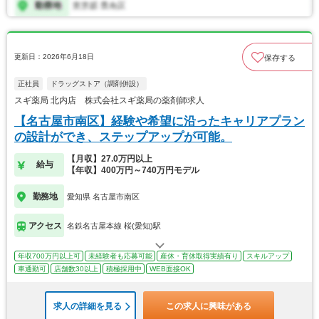
更新日：2026年6月18日
保存する
正社員
ドラッグストア（調剤併設）
スギ薬局 北内店 株式会社スギ薬局の薬剤師求人
【名古屋市南区】経験や希望に沿ったキャリアプラン
の設計ができ、ステップアップが可能。
【月収】27.0万円以上
給与
【年収】400万円～740万円モデル
勤務地
愛知県 名古屋市南区
アクセス
名鉄名古屋本線 桜(愛知)駅
年収700万円以上可
未経験者も応募可能
産休・育休取得実績有り
スキルアップ
車通勤可
店舗数30以上
積極採用中
WEB面接OK
求人の詳細を見る
この求人に興味がある