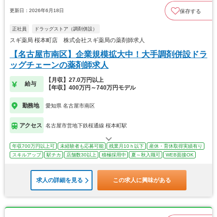
更新日：2026年6月18日
保存する
正社員
ドラッグストア（調剤併設）
スギ薬局 桜本町店 株式会社スギ薬局の薬剤師求人
【名古屋市南区】企業規模拡大中！大手調剤併設ドラ
ッグチェーンの薬剤師求人
【月収】27.0万円以上
給与
【年収】400万円～740万円モデル
勤務地
愛知県 名古屋市南区
アクセス
名古屋市営地下鉄桜通線 桜本町駅
年収700万円以上可
未経験者も応募可能
残業月10ｈ以下
産休・育休取得実績有り
スキルアップ
駅チカ
店舗数30以上
積極採用中
夏～秋入職可
WEB面接OK
求人の詳細を見る
この求人に興味がある