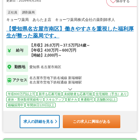
更新日：2026年6月29日
保存する
正社員
調剤薬局
キョーワ薬局 あらたま店 キョーワ薬局株式会社の薬剤師求人
【愛知県名古屋市南区】働きやすさを重視した福利厚
生が整った薬局です。
【月収】26.0万円～37.5万円24歳～
給与
【年収】430万円～600万円
【時給】2,000円～
勤務地
愛知県 名古屋市南区
名古屋市営地下鉄名城線 新瑞橋駅
アクセス
名古屋市営地下鉄桜通線 新瑞橋駅
年収600万円以上可
新卒も応募可能
未経験者も応募可能
住宅補助（手当）あり
産休・育休取得実績有り
スキルアップ
駅チカ
車通勤可
店舗数30以上
積極採用中
年間休日120日以上
求人の詳細を見る
この求人に興味がある