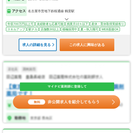
アクセス
名古屋市営地下鉄桜通線 鶴里駅
年収700万円以上可
未経験者も応募可能
残業月10ｈ以下
産休・育休取得実績有り
スキルアップ
駅チカ
店舗数30以上
積極採用中
夏～秋入職可
WEB面接OK
求人の詳細を見る
この求人に興味がある