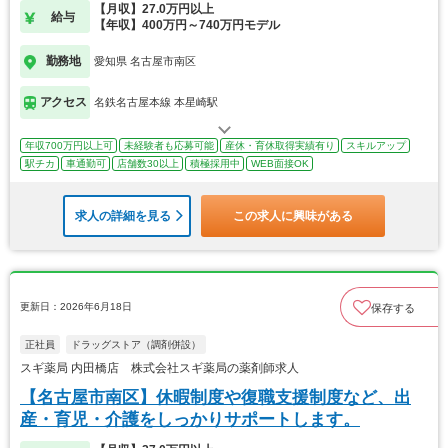
【月収】27.0万円以上
給与
【年収】400万円～740万円モデル
勤務地
愛知県 名古屋市南区
アクセス
名鉄名古屋本線 本星崎駅
年収700万円以上可
未経験者も応募可能
産休・育休取得実績有り
スキルアップ
駅チカ
車通勤可
店舗数30以上
積極採用中
WEB面接OK
求人の詳細を見る
この求人に興味がある
更新日：2026年6月18日
保存する
正社員
ドラッグストア（調剤併設）
スギ薬局 内田橋店 株式会社スギ薬局の薬剤師求人
【名古屋市南区】休暇制度や復職支援制度など、出
産・育児・介護をしっかりサポートします。