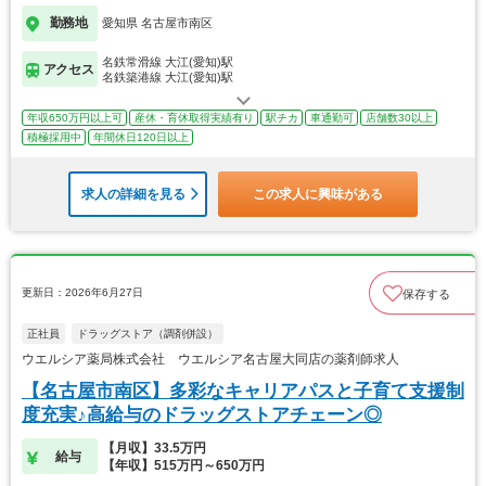
勤務地
愛知県 名古屋市南区
名鉄常滑線 大江(愛知)駅
アクセス
名鉄築港線 大江(愛知)駅
年収650万円以上可
産休・育休取得実績有り
駅チカ
車通勤可
店舗数30以上
積極採用中
年間休日120日以上
求人の詳細を見る
この求人に興味がある
更新日：2026年6月27日
保存する
正社員
ドラッグストア（調剤併設）
ウエルシア薬局株式会社 ウエルシア名古屋大同店の薬剤師求人
【名古屋市南区】多彩なキャリアパスと子育て支援制
度充実♪高給与のドラッグストアチェーン◎
【月収】33.5万円
給与
【年収】515万円～650万円