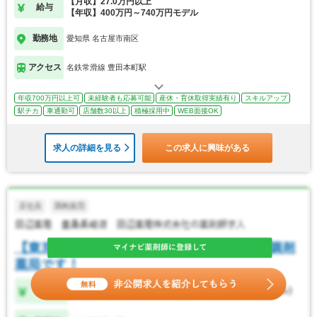
【月収】27.0万円以上
給与
【年収】400万円～740万円モデル
勤務地
愛知県 名古屋市南区
アクセス
名鉄常滑線 豊田本町駅
年収700万円以上可
未経験者も応募可能
産休・育休取得実績有り
スキルアップ
駅チカ
車通勤可
店舗数30以上
積極採用中
WEB面接OK
求人の詳細を見る
この求人に興味がある