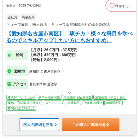
更新日：2026年6月29日
保存する
正社員
調剤薬局
キョーワ薬局 南三条店 キョーワ薬局株式会社の薬剤師求人
【愛知県名古屋市南区】 駅チカ！様々な科目を学べ
るのでスキルアップしたい方にもおすすめ。
【月収】26.0万円～37.5万円
給与
【年収】430万円～600万円
【時給】2,000円～
勤務地
愛知県 名古屋市南区
アクセス
名鉄常滑線 道徳駅
年収600万円以上可
新卒も応募可能
未経験者も応募可能
住宅補助（手当）あり
産休・育休取得実績有り
スキルアップ
車通勤可
店舗数30以上
積極採用中
年間休日120日以上
求人の詳細を見る
この求人に興味がある