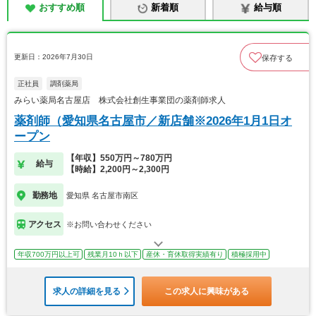
おすすめ順
新着順
給与順
更新日：2026年7月30日
保存する
正社員
調剤薬局
みらい薬局名古屋店 株式会社創生事業団の薬剤師求人
薬剤師（愛知県名古屋市／新店舗※2026年1月1日オ
ープン
【年収】550万円～780万円
給与
【時給】2,200円～2,300円
勤務地
愛知県 名古屋市南区
アクセス
※お問い合わせください
年収700万円以上可
残業月10ｈ以下
産休・育休取得実績有り
積極採用中
求人の詳細を見る
この求人に興味がある