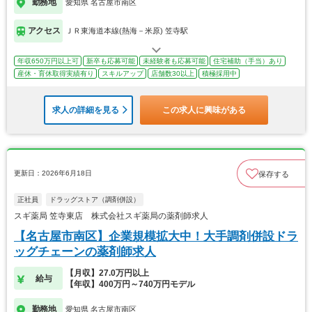
勤務地
愛知県 名古屋市南区
アクセス
ＪＲ東海道本線(熱海－米原) 笠寺駅
年収650万円以上可
新卒も応募可能
未経験者も応募可能
住宅補助（手当）あり
産休・育休取得実績有り
スキルアップ
店舗数30以上
積極採用中
求人の詳細を見る
この求人に興味がある
更新日：2026年6月18日
保存する
正社員
ドラッグストア（調剤併設）
スギ薬局 笠寺東店 株式会社スギ薬局の薬剤師求人
【名古屋市南区】企業規模拡大中！大手調剤併設ドラ
ッグチェーンの薬剤師求人
【月収】27.0万円以上
給与
【年収】400万円～740万円モデル
勤務地
愛知県 名古屋市南区