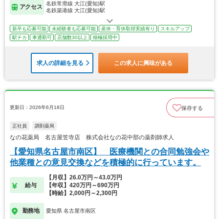
名鉄常滑線 大江(愛知)駅
アクセス
名鉄築港線 大江(愛知)駅
新卒も応募可能
未経験者も応募可能
産休・育休取得実績有り
スキルアップ
駅チカ
車通勤可
店舗数30以上
積極採用中
求人の詳細を見る
この求人に興味がある
更新日：2026年6月18日
保存する
正社員
調剤薬局
なの花薬局 名古屋笠寺店 株式会社なの花中部の薬剤師求人
【愛知県名古屋市南区】 医療機関との合同勉強会や
他業種との意見交換などを積極的に行っています。
【月収】26.0万円～43.0万円
給与
【年収】420万円～690万円
【時給】2,000円～2,300円
勤務地
愛知県 名古屋市南区