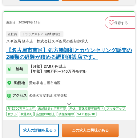
更新日：2026年6月18日
保存する
正社員
ドラッグストア（調剤併設）
スギ薬局 笠寺店 株式会社スギ薬局の薬剤師求人
【名古屋市南区】処方箋調剤とカウンセリング販売の
2種類の経験が積める調剤併設店です。
【月収】27.0万円以上
給与
【年収】400万円～740万円モデル
勤務地
愛知県 名古屋市南区
アクセス
名鉄名古屋本線 本笠寺駅
年収700万円以上可
未経験者も応募可能
産休・育休取得実績有り
スキルアップ
駅チカ
車通勤可
店舗数30以上
積極採用中
WEB面接OK
求人の詳細を見る
この求人に興味がある