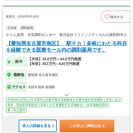
更新日：2026年6月18日
保存する
正社員
調剤薬局
かりん薬局 氷室調剤センター 株式会社ファインメディカルの薬剤師求人
【愛知県名古屋市南区】 駅チカ！多岐にわたる科目
を経験できる医療モール内の調剤薬局です。
【月収】30.0万円～44.0万円程度
給与
【年収】452万円～620万円程度
勤務地
愛知県 名古屋市南区
アクセス
名鉄常滑線 道徳駅
年収600万円以上可
新卒も応募可能
未経験者も応募可能
住宅補助（手当）あり
産休・育休取得実績有り
駅チカ
車通勤可
店舗数10～29
積極採用中
夏～秋入職可
求人の詳細を見る
この求人に興味がある