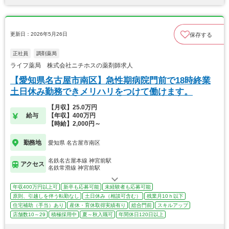
更新日：2026年5月26日
保存する
正社員
調剤薬局
ライフ薬局 株式会社ニチホスの薬剤師求人
【愛知県名古屋市南区】急性期病院門前で18時終業
土日休み勤務できメリハリをつけて働けます。
【月収】25.0万円
給与
【年収】400万円
【時給】2,000円～
勤務地
愛知県 名古屋市南区
名鉄名古屋本線 神宮前駅
アクセス
名鉄常滑線 神宮前駅
年収400万円以上可
新卒も応募可能
未経験者も応募可能
原則、引越しを伴う転勤なし
土日休み（相談可含む）
残業月10ｈ以下
住宅補助（手当）あり
産休・育休取得実績有り
総合門前
スキルアップ
店舗数10～29
積極採用中
夏～秋入職可
年間休日120日以上