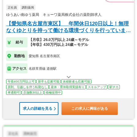
正社員
調剤薬局
ゆうあい南ゆう薬局 キョーワ薬局株式会社の薬剤師求人
【愛知県名古屋市東区】 年間休日120日以上！無理
なくゆとりを持って働ける環境づくりを行っていま
す。
【月収】26.0万円以上 24歳～モデル
給与
【年収】430万円以上 24歳～モデル
勤務地
愛知県 名古屋市南区
アクセス
名鉄常滑線 道徳駅
年収400万円以上可
新卒も応募可能
未経験者も応募可能
原則、引越しを伴う転勤なし
産休・育休取得実績有り
スキルアップ
駅チカ
車通勤可
店舗数30以上
積極採用中
求人の詳細を見る
この求人に興味がある