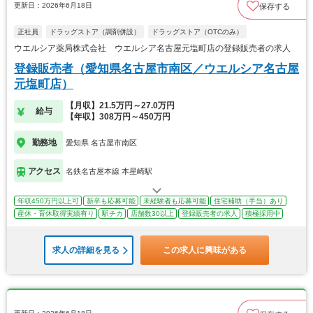
更新日：2026年6月18日
保存する
正社員
ドラッグストア（調剤併設）
ドラッグストア（OTCのみ）
ウエルシア薬局株式会社 ウエルシア名古屋元塩町店の登録販売者の求人
登録販売者（愛知県名古屋市南区／ウエルシア名古屋
元塩町店）
【月収】21.5万円～27.0万円
給与
【年収】308万円～450万円
勤務地
愛知県 名古屋市南区
アクセス
名鉄名古屋本線 本星崎駅
年収450万円以上可
新卒も応募可能
未経験者も応募可能
住宅補助（手当）あり
産休・育休取得実績有り
駅チカ
店舗数30以上
登録販売者の求人
積極採用中
求人の詳細を見る
この求人に興味がある