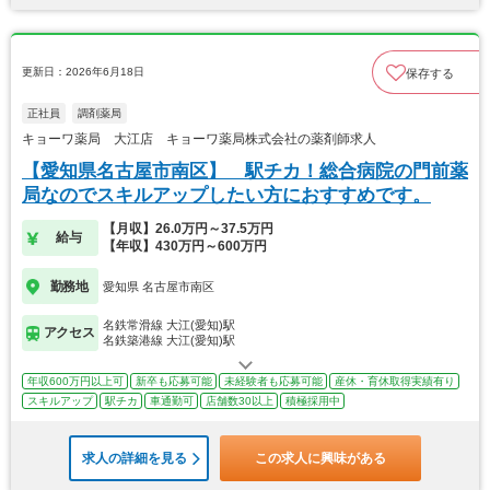
更新日：2026年6月18日
保存する
正社員
調剤薬局
キョーワ薬局 大江店 キョーワ薬局株式会社の薬剤師求人
【愛知県名古屋市南区】 駅チカ！総合病院の門前薬
局なのでスキルアップしたい方におすすめです。
【月収】26.0万円～37.5万円
給与
【年収】430万円～600万円
勤務地
愛知県 名古屋市南区
名鉄常滑線 大江(愛知)駅
アクセス
名鉄築港線 大江(愛知)駅
年収600万円以上可
新卒も応募可能
未経験者も応募可能
産休・育休取得実績有り
スキルアップ
駅チカ
車通勤可
店舗数30以上
積極採用中
求人の詳細を見る
この求人に興味がある