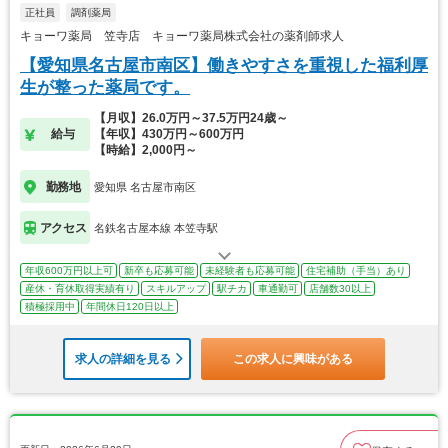
正社員
調剤薬局
キョーワ薬局 笠寺店 キョーワ薬局株式会社の薬剤師求人
【愛知県名古屋市南区】働きやすさを重視した福利厚
生が整った薬局です。
【月収】26.0万円～37.5万円24歳～
給与
【年収】430万円～600万円
【時給】2,000円～
勤務地
愛知県 名古屋市南区
アクセス
名鉄名古屋本線 本笠寺駅
年収600万円以上可
新卒も応募可能
未経験者も応募可能
住宅補助（手当）あり
産休・育休取得実績有り
スキルアップ
駅チカ
車通勤可
店舗数30以上
積極採用中
年間休日120日以上
求人の詳細を見る
この求人に興味がある