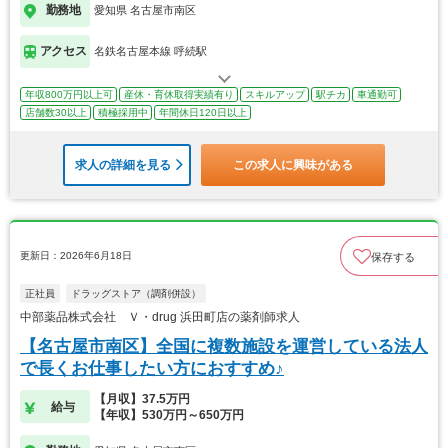
勤務地
愛知県 名古屋市南区
アクセス
名鉄名古屋本線 呼続駅
年収800万円以上可
産休・育休取得実績有り
スキルアップ
駅チカ
車通勤可
店舗数30以上
積極採用中
年間休日120日以上
求人の詳細を見る
この求人に興味がある
更新日：2026年6月18日
保存する
正社員
ドラッグストア（調剤併設）
中部薬品株式会社 Ｖ・drug 浜田町店の薬剤師求人
【名古屋市南区】全国に複数施設を運営している法人
で長くお仕事したい方におすすめ♪
【月収】37.5万円
給与
【年収】530万円～650万円