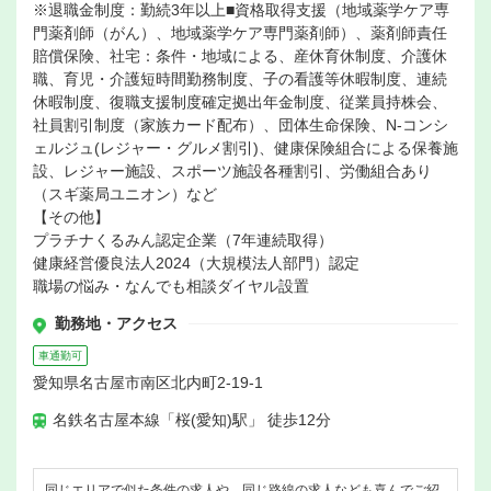
※退職金制度：勤続3年以上■資格取得支援（地域薬学ケア専
門薬剤師（がん）、地域薬学ケア専門薬剤師）、薬剤師責任
賠償保険、社宅：条件・地域による、産休育休制度、介護休
職、育児・介護短時間勤務制度、子の看護等休暇制度、連続
休暇制度、復職支援制度確定拠出年金制度、従業員持株会、
社員割引制度（家族カード配布）、団体生命保険、N-コンシ
ェルジュ(レジャー・グルメ割引)、健康保険組合による保養施
設、レジャー施設、スポーツ施設各種割引、労働組合あり
（スギ薬局ユニオン）など
【その他】
プラチナくるみん認定企業（7年連続取得）
健康経営優良法人2024（大規模法人部門）認定
職場の悩み・なんでも相談ダイヤル設置
勤務地・アクセス
車通勤可
愛知県名古屋市南区北内町2-19-1
名鉄名古屋本線「桜(愛知)駅」 徒歩12分
同じエリアで似た条件の求人や、同じ路線の求人なども喜んでご紹