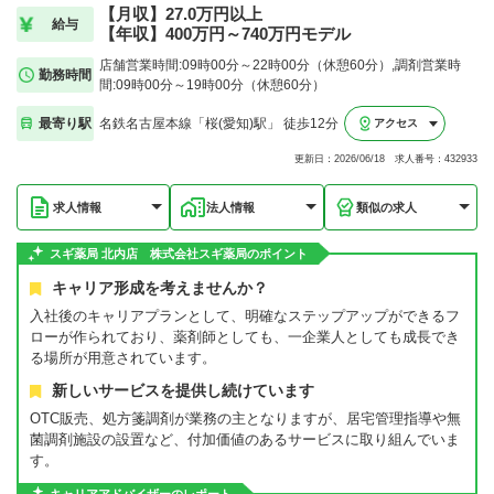
【月収】27.0万円以上
給与
【年収】400万円～740万円モデル
店舗営業時間:09時00分～22時00分（休憩60分）,調剤営業時
勤務時間
間:09時00分～19時00分（休憩60分）
最寄り駅
名鉄名古屋本線「桜(愛知)駅」 徒歩12分
アクセス
更新日：2026/06/18 求人番号：432933
求人情報
法人情報
類似の求人
スギ薬局 北内店 株式会社スギ薬局のポイント
キャリア形成を考えませんか？
入社後のキャリアプランとして、明確なステップアップができるフ
ローが作られており、薬剤師としても、一企業人としても成長でき
る場所が用意されています。
新しいサービスを提供し続けています
OTC販売、処方箋調剤が業務の主となりますが、居宅管理指導や無
菌調剤施設の設置など、付加価値のあるサービスに取り組んでいま
す。