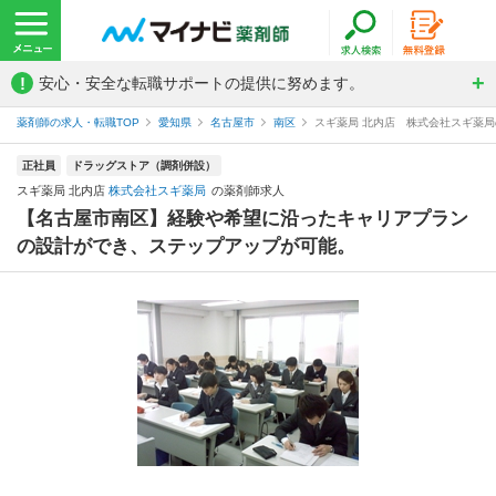
!
安心・安全な転職サポートの提供に努めます。
薬剤師の求人・転職TOP
愛知県
名古屋市
南区
スギ薬局 北内店 株式会社スギ薬
正社員
ドラッグストア（調剤併設）
スギ薬局 北内店
株式会社スギ薬局
の薬剤師求人
【名古屋市南区】経験や希望に沿ったキャリアプラン
の設計ができ、ステップアップが可能。