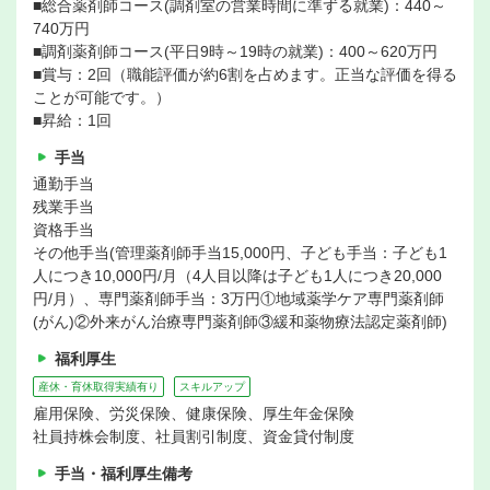
■総合薬剤師コース(調剤室の営業時間に準ずる就業)：440～
740万円
■調剤薬剤師コース(平日9時～19時の就業)：400～620万円
■賞与：2回（職能評価が約6割を占めます。正当な評価を得る
ことが可能です。）
■昇給：1回
手当
通勤手当
残業手当
資格手当
その他手当(管理薬剤師手当15,000円、子ども手当：子ども1
人につき10,000円/月（4人目以降は子ども1人につき20,000
円/月）、専門薬剤師手当：3万円①地域薬学ケア専門薬剤師
(がん)②外来がん治療専門薬剤師③緩和薬物療法認定薬剤師)
福利厚生
産休・育休取得実績有り
スキルアップ
雇用保険、労災保険、健康保険、厚生年金保険
社員持株会制度、社員割引制度、資金貸付制度
手当・福利厚生備考