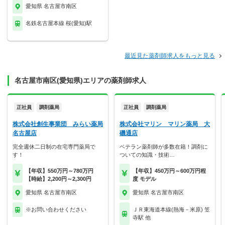
愛知県 名古屋市南区
名鉄名古屋本線 桜(愛知)駅
最近見た薬剤師求人をもっと見る
名古屋市南区(愛知県)エリアの薬剤師求人
正社員
調剤薬局
正社員
調剤薬局
株式会社創生事業団 みらい薬局
株式会社マリン マリン薬局 大
名古屋店
磯通店
完全週休二日制の在宅専門薬局で
ベテラン薬剤師が多数在籍！調剤に
す！
ついての知識・技術…
【年収】550万円～780万円
【年収】450万円～600万円程
【時給】2,200円～2,300円
度 モデル
愛知県 名古屋市南区
愛知県 名古屋市南区
※お問い合わせください
ＪＲ東海道本線(熱海－米原) 笠
寺駅 他