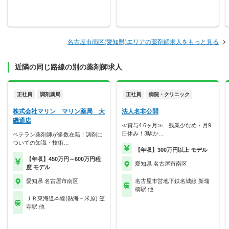
名古屋市南区(愛知県)エリアの薬剤師求人をもっと見る
近隣の同じ路線の別の薬剤師求人
正社員
調剤薬局
正社員
病院・クリニック
株式会社マリン マリン薬局 大
法人名非公開
磯通店
≪賞与4.6ヶ月≫ 残業少なめ・月9
日休み！3駅か…
ベテラン薬剤師が多数在籍！調剤に
ついての知識・技術…
【年収】300万円以上 モデル
【年収】450万円～600万円程
愛知県 名古屋市南区
度 モデル
愛知県 名古屋市南区
名古屋市営地下鉄名城線 新瑞
橋駅 他
ＪＲ東海道本線(熱海－米原) 笠
寺駅 他