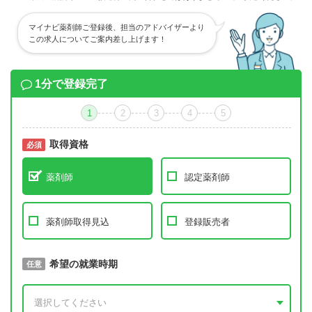
マイナビ薬剤師ご登録後、担当のアドバイザーより
この求人についてご案内差し上げます！
1分で登録完了
1
2
3
4
5
取得資格
必須
必須
薬剤師
認定薬剤師
薬剤師取得見込
登録販売者
取得予定年
希望の就業時期
必須
任意