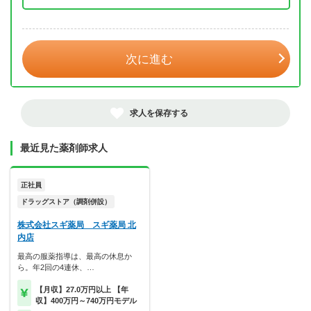
年 3月
次に進む
求人を保存する
最近見た薬剤師求人
正社員
ドラッグストア（調剤併設）
株式会社スギ薬局 スギ薬局 北
内店
最高の服薬指導は、最高の休息か
ら。年2回の4連休、…
【月収】27.0万円以上 【年
収】400万円～740万円モデル