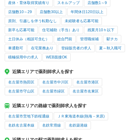
産休・育休取得実績有り
スキルアップ
店舗数1～9
店舗数10～29
店舗数30以上
年間休日120日以上
原則、引越しを伴う転勤なし
未経験者も応募可能
新卒も応募可能
住宅補助（手当）あり
残業月10ｈ以下
土日休み（相談可含む）
総合門前
管理職候補
駅チカ
車通勤可
在宅業務あり
登録販売者の求人
夏～秋入職可
積極採用中の求人
WEB面接OK
近隣エリアで薬剤師求人を探す
名古屋市熱田区
名古屋市中川区
名古屋市港区
名古屋市守山区
名古屋市緑区
名古屋市名東区
近隣エリアの路線で薬剤師求人を探す
名古屋市営地下鉄桜通線
ＪＲ東海道本線(熱海－米原)
名鉄名古屋本線
名鉄常滑線
名鉄築港線
近隣エリアの駅で薬剤師求人を探す