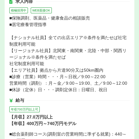
求人内容
積極採用中
WEB面接OK
■保険調剤、医薬品・健康食品の相談販売
■居宅療養管理指導
【ナショナル社員】全ての出店エリア※条件を満たせば社宅
制度利用可能
【リージョナル社員】北関東・南関東・北陸・中部・関西リ
ージョナル※条件を満たせば
社宅制度利用可能
【エリア社員】拠点から片道90分又は50km圏内
■診療（営業）時間・・・月～日祝／9:00～22:00
営業時間（調剤）：月～金／9:00～19:00、土／9:00～12:00
■休診（定休）日・・・調剤定休日：日曜日、祝日
給与
年収700万円以上可
【月収】27.0万円以上
【年収】400万円～740万円モデル
■総合薬剤師コース(調剤室の営業時間に準ずる就業)：440～