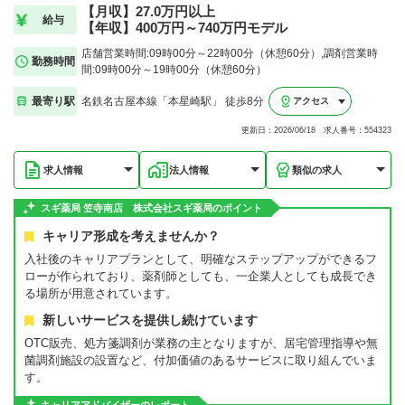
【月収】27.0万円以上
給与
【年収】400万円～740万円モデル
店舗営業時間:09時00分～22時00分（休憩60分）,調剤営業時
勤務時間
間:09時00分～19時00分（休憩60分）
最寄り駅
名鉄名古屋本線「本星崎駅」 徒歩8分
アクセス
更新日：2026/06/18 求人番号：554323
求人情報
法人情報
類似の求人
スギ薬局 笠寺南店 株式会社スギ薬局のポイント
キャリア形成を考えませんか？
入社後のキャリアプランとして、明確なステップアップができるフ
ローが作られており、薬剤師としても、一企業人としても成長でき
る場所が用意されています。
新しいサービスを提供し続けています
OTC販売、処方箋調剤が業務の主となりますが、居宅管理指導や無
菌調剤施設の設置など、付加価値のあるサービスに取り組んでいま
す。