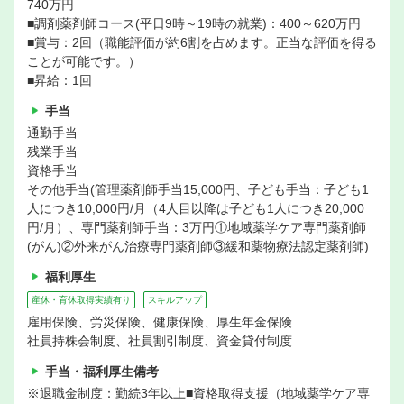
740万円
■調剤薬剤師コース(平日9時～19時の就業)：400～620万円
■賞与：2回（職能評価が約6割を占めます。正当な評価を得る
ことが可能です。）
■昇給：1回
手当
通勤手当
残業手当
資格手当
その他手当(管理薬剤師手当15,000円、子ども手当：子ども1
人につき10,000円/月（4人目以降は子ども1人につき20,000
円/月）、専門薬剤師手当：3万円①地域薬学ケア専門薬剤師
(がん)②外来がん治療専門薬剤師③緩和薬物療法認定薬剤師)
福利厚生
産休・育休取得実績有り
スキルアップ
雇用保険、労災保険、健康保険、厚生年金保険
社員持株会制度、社員割引制度、資金貸付制度
手当・福利厚生備考
※退職金制度：勤続3年以上■資格取得支援（地域薬学ケア専