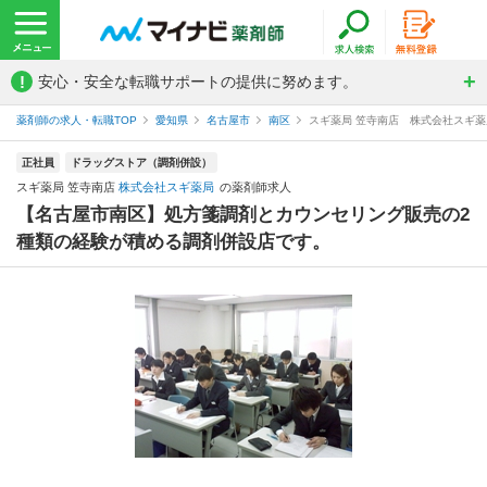
!
安心・安全な転職サポートの提供に努めます。
薬剤師の求人・転職TOP
愛知県
名古屋市
南区
スギ薬局 笠寺南店 株式会社スギ
正社員
ドラッグストア（調剤併設）
スギ薬局 笠寺南店
株式会社スギ薬局
の薬剤師求人
【名古屋市南区】処方箋調剤とカウンセリング販売の2
種類の経験が積める調剤併設店です。