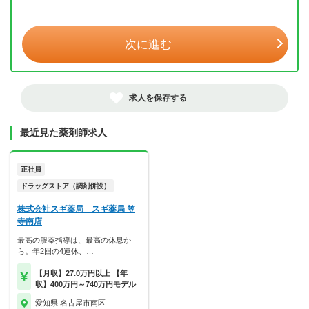
年 3月
次に進む
求人を保存する
最近見た薬剤師求人
正社員
ドラッグストア（調剤併設）
株式会社スギ薬局 スギ薬局 笠
寺南店
最高の服薬指導は、最高の休息か
ら。年2回の4連休、…
【月収】27.0万円以上 【年
収】400万円～740万円モデル
愛知県 名古屋市南区