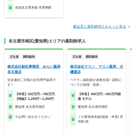
名鉄名古屋本線 本星崎駅
最近見た薬剤師求人をもっと見る
名古屋市南区(愛知県)エリアの薬剤師求人
正社員
調剤薬局
正社員
調剤薬局
株式会社創生事業団 みらい薬局
株式会社マリン マリン薬局 大
名古屋店
磯通店
完全週休二日制の在宅専門薬局で
ベテラン薬剤師が多数在籍！調剤に
す！
ついての知識・技術…
【年収】550万円～780万円
【年収】450万円～600万円程
【時給】2,200円～2,300円
度 モデル
愛知県 名古屋市南区
愛知県 名古屋市南区
※お問い合わせください
ＪＲ東海道本線(熱海－米原) 笠
寺駅 他