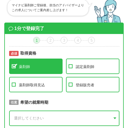
マイナビ薬剤師ご登録後、担当のアドバイザーより
この求人についてご案内差し上げます！
1分で登録完了
1
2
3
4
5
取得資格
必須
必須
薬剤師
認定薬剤師
薬剤師取得見込
登録販売者
取得予定年
希望の就業時期
必須
任意