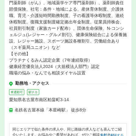
門薬剤師（がん）、地域薬学ケア専門薬剤師）、薬剤師責任
賠償保険、社宅：条件・地域による、産休育休制度、介護休
職、育児・介護短時間勤務制度、子の看護等休暇制度、連続
休暇制度、復職支援制度確定拠出年金制度、従業員持株会、
社員割引制度（家族カード配布）、団体生命保険、N-コンシ
ェルジュ(レジャー・グルメ割引)、健康保険組合による保養施
設、レジャー施設、スポーツ施設各種割引、労働組合あり
（スギ薬局ユニオン）など
【その他】
プラチナくるみん認定企業（7年連続取得）
健康経営優良法人2024（大規模法人部門）認定
職場の悩み・なんでも相談ダイヤル設置
勤務地・アクセス
車通勤可
駅チカ
愛知県名古屋市南区粕畠町3-14
名鉄名古屋本線「本星崎駅」 徒歩8分
同じエリアで似た条件の求人や、同じ路線の求人なども喜んでご紹
介いたします。お悩みやご希望があれば、ぜひご相談ください。
無料で相談する