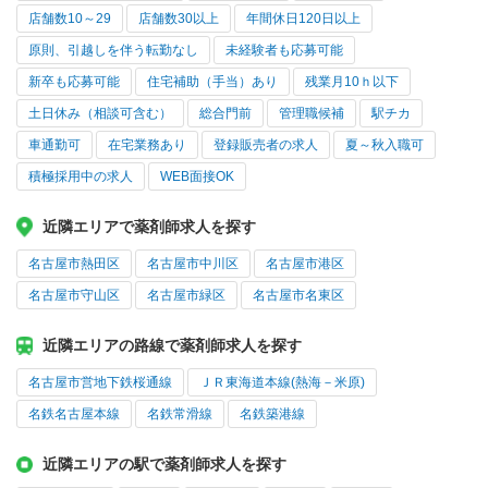
店舗数10～29
店舗数30以上
年間休日120日以上
原則、引越しを伴う転勤なし
未経験者も応募可能
新卒も応募可能
住宅補助（手当）あり
残業月10ｈ以下
土日休み（相談可含む）
総合門前
管理職候補
駅チカ
車通勤可
在宅業務あり
登録販売者の求人
夏～秋入職可
積極採用中の求人
WEB面接OK
近隣エリアで薬剤師求人を探す
名古屋市熱田区
名古屋市中川区
名古屋市港区
名古屋市守山区
名古屋市緑区
名古屋市名東区
近隣エリアの路線で薬剤師求人を探す
名古屋市営地下鉄桜通線
ＪＲ東海道本線(熱海－米原)
名鉄名古屋本線
名鉄常滑線
名鉄築港線
近隣エリアの駅で薬剤師求人を探す