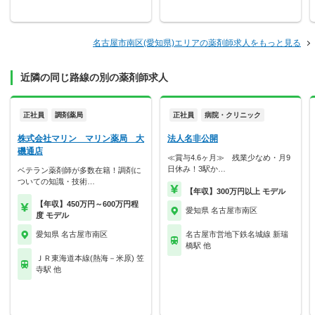
名古屋市南区(愛知県)エリアの薬剤師求人をもっと見る
近隣の同じ路線の別の薬剤師求人
正社員
調剤薬局
正社員
病院・クリニック
株式会社マリン マリン薬局 大
法人名非公開
磯通店
≪賞与4.6ヶ月≫ 残業少なめ・月9
日休み！3駅か…
ベテラン薬剤師が多数在籍！調剤に
ついての知識・技術…
【年収】300万円以上 モデル
【年収】450万円～600万円程
愛知県 名古屋市南区
度 モデル
愛知県 名古屋市南区
名古屋市営地下鉄名城線 新瑞
橋駅 他
ＪＲ東海道本線(熱海－米原) 笠
寺駅 他