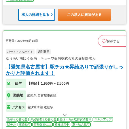
求人の詳細を見る
この求人に興味がある
更新日：2026年6月18日
保存する
パート・アルバイト
調剤薬局
ゆうあい南ゆう薬局 キョーワ薬局株式会社の薬剤師求人
【愛知県名古屋市】駅チカ★昇給ありで頑張りがしっ
かりと評価されます！
給与
【時給】1,950円～2,500円
勤務地
愛知県 名古屋市南区
アクセス
名鉄常滑線 道徳駅
新卒も応募可能
未経験者も応募可能
産休・育休取得実績有り
スキルアップ
駅チカ
車通勤可
店舗数30以上
積極採用中
夏～秋入職可