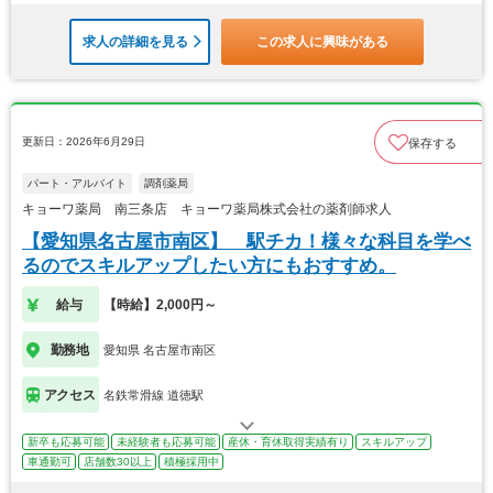
求人の詳細を見る
この求人に興味がある
更新日：2026年6月29日
保存する
パート・アルバイト
調剤薬局
キョーワ薬局 南三条店 キョーワ薬局株式会社の薬剤師求人
【愛知県名古屋市南区】 駅チカ！様々な科目を学べ
るのでスキルアップしたい方にもおすすめ。
給与
【時給】2,000円～
勤務地
愛知県 名古屋市南区
アクセス
名鉄常滑線 道徳駅
新卒も応募可能
未経験者も応募可能
産休・育休取得実績有り
スキルアップ
車通勤可
店舗数30以上
積極採用中