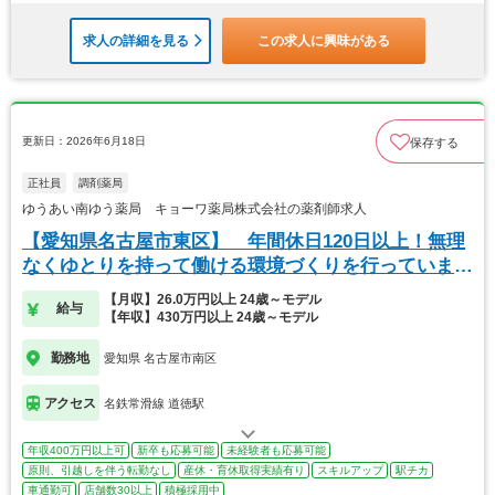
求人の詳細を見る
この求人に興味がある
更新日：2026年6月18日
保存する
正社員
調剤薬局
ゆうあい南ゆう薬局 キョーワ薬局株式会社の薬剤師求人
【愛知県名古屋市東区】 年間休日120日以上！無理
なくゆとりを持って働ける環境づくりを行っていま
す。
【月収】26.0万円以上 24歳～モデル
給与
【年収】430万円以上 24歳～モデル
勤務地
愛知県 名古屋市南区
アクセス
名鉄常滑線 道徳駅
年収400万円以上可
新卒も応募可能
未経験者も応募可能
原則、引越しを伴う転勤なし
産休・育休取得実績有り
スキルアップ
駅チカ
車通勤可
店舗数30以上
積極採用中