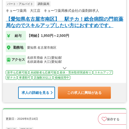
パート・アルバイト
調剤薬局
キョーワ薬局 大江店 キョーワ薬局株式会社の薬剤師求人
【愛知県名古屋市南区】 駅チカ！総合病院の門前薬
局なのでスキルアップしたい方におすすめです。
給与
【時給】1,950円～2,500円
勤務地
愛知県 名古屋市南区
名鉄常滑線 大江(愛知)駅
アクセス
名鉄築港線 大江(愛知)駅
新卒も応募可能
未経験者も応募可能
産休・育休取得実績有り
スキルアップ
駅チカ
車通勤可
店舗数30以上
積極採用中
求人の詳細を見る
この求人に興味がある
更新日：2026年6月18日
保存する