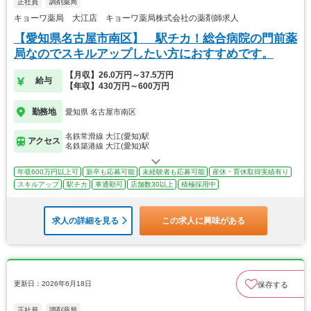
正社員
調剤薬局
キョーワ薬局 大江店 キョーワ薬局株式会社の薬剤師求人
【愛知県名古屋市南区】 駅チカ！総合病院の門前薬
局なのでスキルアップしたい方におすすめです。
【月収】26.0万円～37.5万円
給与
【年収】430万円～600万円
勤務地
愛知県 名古屋市南区
名鉄常滑線 大江(愛知)駅
アクセス
名鉄築港線 大江(愛知)駅
年収600万円以上可
新卒も応募可能
未経験者も応募可能
産休・育休取得実績有り
スキルアップ
駅チカ
車通勤可
店舗数30以上
積極採用中
求人の詳細を見る
この求人に興味がある
更新日：2026年6月18日
保存する
正社員
調剤薬局