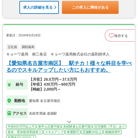
求人の詳細を見る
この求人に興味がある
更新日：2026年6月29日
保存する
正社員
調剤薬局
キョーワ薬局 南三条店 キョーワ薬局株式会社の薬剤師求人
【愛知県名古屋市南区】 駅チカ！様々な科目を学べ
るのでスキルアップしたい方にもおすすめ。
【月収】26.0万円～37.5万円
給与
【年収】430万円～600万円
【時給】2,000円～
勤務地
愛知県 名古屋市南区
アクセス
名鉄常滑線 道徳駅
年収600万円以上可
新卒も応募可能
未経験者も応募可能
住宅補助（手当）あり
産休・育休取得実績有り
スキルアップ
車通勤可
店舗数30以上
積極採用中
年間休日120日以上