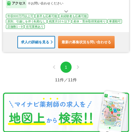
アクセス
※お問い合わせください
年収600万円以上可
新卒も応募可能
未経験者も応募可能
原則、引越しを伴う転勤なし
残業月10ｈ以下
産休・育休取得実績有り
車通勤可
店舗数1～9
在宅業務あり
求人の詳細を見る
最新の募集状況を問い合わせる
1
11件／11件