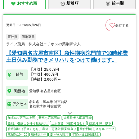
おすすめ順
新着順
給与順
更新日：2026年5月26日
保存する
正社員
調剤薬局
ライフ薬局 株式会社ニチホスの薬剤師求人
【愛知県名古屋市南区】急性期病院門前で18時終業
土日休み勤務できメリハリをつけて働けます。
【月収】25.0万円
給与
【年収】400万円
【時給】2,000円～
勤務地
愛知県 名古屋市南区
名鉄名古屋本線 神宮前駅
アクセス
名鉄常滑線 神宮前駅
年収400万円以上可
新卒も応募可能
未経験者も応募可能
原則、引越しを伴う転勤なし
土日休み（相談可含む）
残業月10ｈ以下
住宅補助（手当）あり
産休・育休取得実績有り
総合門前
スキルアップ
店舗数10～29
積極採用中
夏～秋入職可
年間休日120日以上