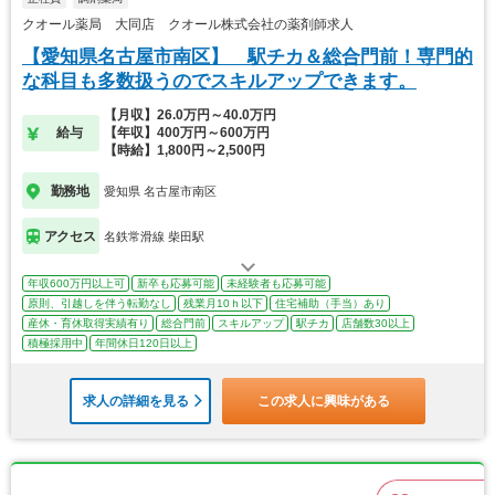
クオール薬局 大同店 クオール株式会社の薬剤師求人
【愛知県名古屋市南区】 駅チカ＆総合門前！専門的
な科目も多数扱うのでスキルアップできます。
【月収】26.0万円～40.0万円
給与
【年収】400万円～600万円
【時給】1,800円～2,500円
勤務地
愛知県 名古屋市南区
アクセス
名鉄常滑線 柴田駅
年収600万円以上可
新卒も応募可能
未経験者も応募可能
原則、引越しを伴う転勤なし
残業月10ｈ以下
住宅補助（手当）あり
産休・育休取得実績有り
総合門前
スキルアップ
駅チカ
店舗数30以上
積極採用中
年間休日120日以上
求人の詳細を見る
この求人に興味がある