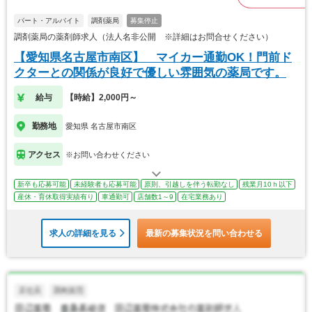
パート・アルバイト
調剤薬局
募集停止
調剤薬局の薬剤師求人（法人名非公開 ※詳細はお問合せください）
【愛知県名古屋市南区】 マイカー通勤OK！門前ド
クターとの関係が良好で優しい雰囲気の薬局です。
給与
【時給】2,000円～
勤務地
愛知県 名古屋市南区
アクセス
※お問い合わせください
新卒も応募可能
未経験者も応募可能
原則、引越しを伴う転勤なし
残業月10ｈ以下
産休・育休取得実績有り
車通勤可
店舗数1～9
在宅業務あり
求人の詳細を見る
最新の募集状況を問い合わせる