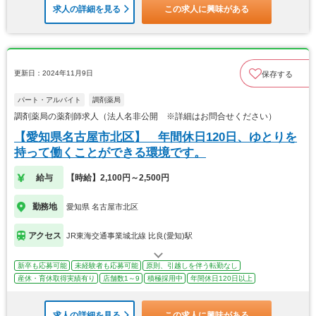
求人の詳細を見る
この求人に興味がある
更新日：2024年11月9日
保存する
パート・アルバイト
調剤薬局
調剤薬局の薬剤師求人（法人名非公開 ※詳細はお問合せください）
【愛知県名古屋市北区】 年間休日120日、ゆとりを
持って働くことができる環境です。
給与
【時給】2,100円～2,500円
勤務地
愛知県 名古屋市北区
アクセス
JR東海交通事業城北線 比良(愛知)駅
新卒も応募可能
未経験者も応募可能
原則、引越しを伴う転勤なし
産休・育休取得実績有り
店舗数1～9
積極採用中
年間休日120日以上
求人の詳細を見る
この求人に興味がある