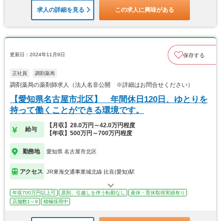
求人の詳細を見る
この求人に興味がある
更新日：2024年11月9日
保存する
正社員
調剤薬局
調剤薬局の薬剤師求人（法人名非公開 ※詳細はお問合せください）
【愛知県名古屋市北区】 年間休日120日、ゆとりを
持って働くことができる環境です。
【月収】28.0万円～42.0万円程度
給与
【年収】500万円～700万円程度
勤務地
愛知県 名古屋市北区
アクセス
JR東海交通事業城北線 比良(愛知)駅
年収700万円以上可
原則、引越しを伴う転勤なし
産休・育休取得実績有り
店舗数1～9
積極採用中