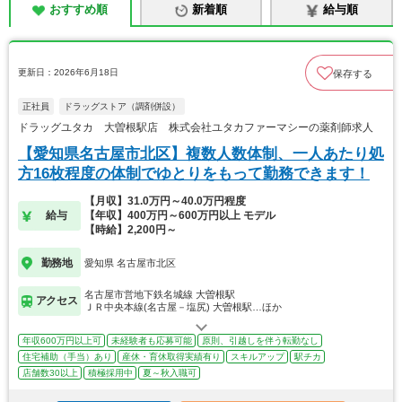
おすすめ順
新着順
給与順
更新日：2026年6月18日
保存する
正社員
ドラッグストア（調剤併設）
ドラッグユタカ 大曽根駅店 株式会社ユタカファーマシーの薬剤師求人
【愛知県名古屋市北区】複数人数体制、一人あたり処
方16枚程度の体制でゆとりをもって勤務できます！
【月収】31.0万円～40.0万円程度
給与
【年収】400万円～600万円以上 モデル
【時給】2,200円～
勤務地
愛知県 名古屋市北区
名古屋市営地下鉄名城線 大曽根駅
アクセス
ＪＲ中央本線(名古屋－塩尻) 大曽根駅…ほか
年収600万円以上可
未経験者も応募可能
原則、引越しを伴う転勤なし
住宅補助（手当）あり
産休・育休取得実績有り
スキルアップ
駅チカ
店舗数30以上
積極採用中
夏～秋入職可