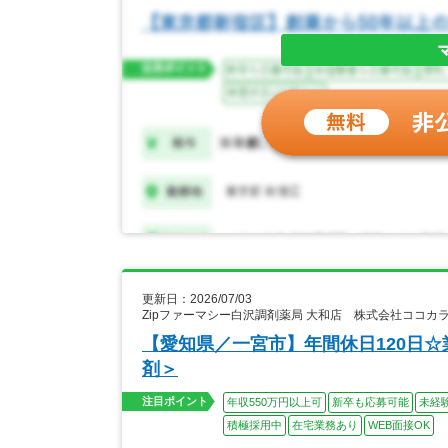
更新日：2026/07/03
Zipファーマシー白沢調剤薬局 大和店 株式会社ココ
【愛知県／一宮市】年間休日120日☆
剤＞
注目ポイント
年収550万円以上可
新卒も応募可能
未経
積極採用中
在宅業務あり
WEB面接OK