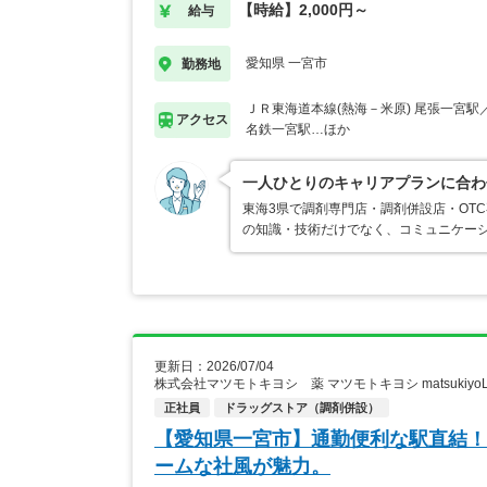
【時給】2,000円～
給与
愛知県 一宮市
勤務地
ＪＲ東海道本線(熱海－米原) 尾張一宮
アクセス
名鉄一宮駅…ほか
一人ひとりのキャリアプランに合わ
東海3県で調剤専門店・調剤併設店・OT
の知識・技術だけでなく、コミュニケー
更新日：2026/07/04
株式会社マツモトキヨシ 薬 マツモトキヨシ matsukiy
正社員
ドラッグストア（調剤併設）
【愛知県一宮市】通勤便利な駅直結！
ームな社風が魅力。