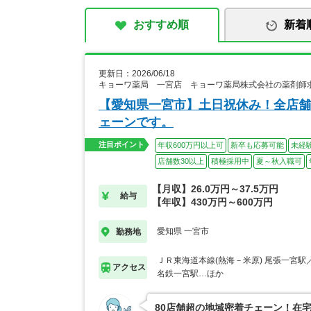
おすすめ順
新着
更新日：2026/06/18
キョーワ薬局 一宮店 キョーワ薬局株式会社の薬剤師
【愛知県一宮市】土日祝休み！全店舗
ェーンです。
注目ポイント
年収600万円以上可
新卒も応募可能
未経
店舗数30以上
積極採用中
夏～秋入職可
【月収】26.0万円～37.5万円
給与
【年収】430万円～600万円
愛知県 一宮市
勤務地
ＪＲ東海道本線(熱海－米原) 尾張一宮
アクセス
名鉄一宮駅…ほか
80店舗超の地域密着チェーン！在