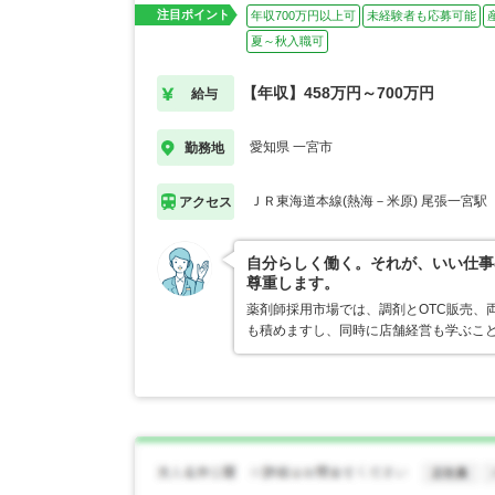
注目ポイント
年収700万円以上可
未経験者も応募可能
夏～秋入職可
【年収】458万円～700万円
給与
愛知県 一宮市
勤務地
ＪＲ東海道本線(熱海－米原) 尾張一宮駅
アクセス
自分らしく働く。それが、いい仕事
尊重します。
薬剤師採用市場では、調剤とOTC販売、
も積めますし、同時に店舗経営も学ぶこ