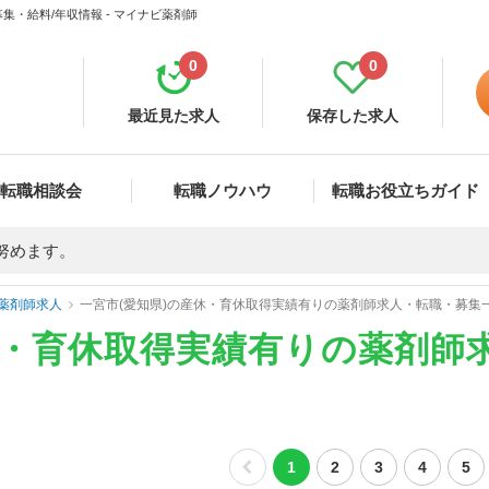
・給料/年収情報 - マイナビ薬剤師
0
0
最近見た求人
保存した求人
転職相談会
転職ノウハウ
転職お役立ちガイド
努めます。
薬剤師求人
一宮市(愛知県)の産休・育休取得実績有りの薬剤師求人・転職・募集
休・育休取得実績有りの薬剤師
1
2
3
4
5