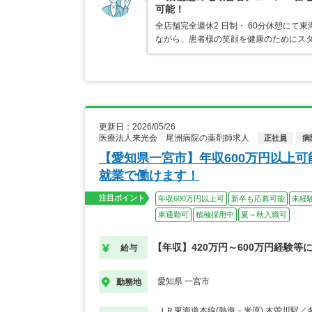
可能！
全店舗完全週休2 日制・ 60分休憩にて
ながら、患者様の笑顔を健康のためにス
更新日：2026/05/26
医療法人来光会 尾洲病院の薬剤師求人
正社員
病
【愛知県一宮市】年収600万円以上可
就業で働けます！
注目ポイント
年収600万円以上可
新卒も応募可能
未経
車通勤可
積極採用中
夏～秋入職可
【年収】420万円～600万円経験等
給与
愛知県 一宮市
勤務地
ＪＲ東海道本線(熱海－米原) 木曽川駅／