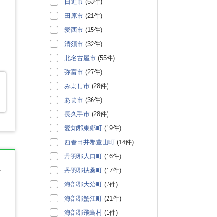
日進市
(53件)
田原市
(21件)
愛西市
(15件)
清須市
(32件)
北名古屋市
(55件)
弥富市
(27件)
みよし市
(28件)
あま市
(36件)
長久手市
(28件)
愛知郡東郷町
(19件)
西春日井郡豊山町
(14件)
丹羽郡大口町
(16件)
丹羽郡扶桑町
(17件)
る
海部郡大治町
(7件)
海部郡蟹江町
(21件)
海部郡飛島村
(1件)