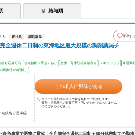
順
給与順
保存す
求人
正社員
調剤薬局
完全週休二日制の東海地区最大規模の調剤薬局チ
験者も応募可能
住宅補助（手当）あり
産休・育休取得実績有り
スキルアップ
車通勤
年間休日120日以上
この求人に興味がある
マイナビ薬剤師が求人情報を無料でご提供します。
薬局・病院等への直接応募・問い合わせではありません
のでご安心ください。
駅／名鉄名古屋本線
宅×多角事業で医療に貢献！全店舗完全週休二日制＋60分休憩制での勤務