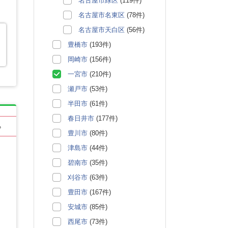
名古屋市緑区
(119件)
名古屋市名東区
(78件)
名古屋市天白区
(56件)
豊橋市
(193件)
岡崎市
(156件)
一宮市
(210件)
瀬戸市
(53件)
半田市
(61件)
春日井市
(177件)
る
豊川市
(80件)
津島市
(44件)
碧南市
(35件)
刈谷市
(63件)
豊田市
(167件)
安城市
(85件)
西尾市
(73件)