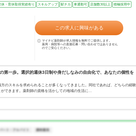
産休・育休取得実績有り
スキルアップ
駅チカ
車通勤可
店舗数30以上
積極採用中
この求人に興味がある
マイナビ薬剤師が求人情報を無料でご提供します。
薬局・病院等への直接応募・問い合わせではありません
のでご安心ください。
の第一歩。選択的週休3日制や身だしなみの自由化で、あなたの個性を
両方のスキルを求められることが多くなってきました。同社であれば、どちらの経験
とができます。薬剤師の資格を活かしての地域の生活に…