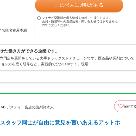
この求人に興味がある
マイナビ薬剤師が求人情報を無料でご提供します。
薬局・病院等への直接応募・問い合わせではありません
のでご安心ください。
駅／名鉄名古屋本線
せた働き方ができる企業です。
C専門店を展開をしている大手ドラッグストアチェーンです。医薬品や調剤について
ション力を磨く研修など、実践的で分かりやすく、現場…
保存す
oLAB アスティ一宮店の薬剤師求人
スタッフ同士が自由に意見を言いあえるアットホ