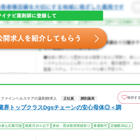
保存す
カラファインヘルスケアの薬剤師求人
正社員
調剤薬局
業界トップクラスDgsチェーンの安心母体◎＜調
験者も応募可能
残業月10ｈ以下
産休・育休取得実績有り
車通勤可
店舗数30以上