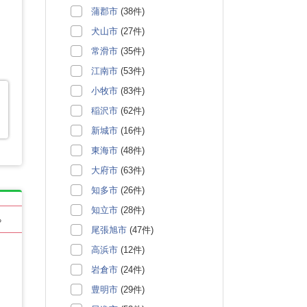
蒲郡市
(38件)
犬山市
(27件)
常滑市
(35件)
江南市
(53件)
小牧市
(83件)
稲沢市
(62件)
新城市
(16件)
東海市
(48件)
大府市
(63件)
知多市
(26件)
知立市
(28件)
る
尾張旭市
(47件)
高浜市
(12件)
岩倉市
(24件)
豊明市
(29件)