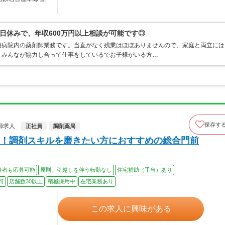
日休みで、年収600万円以上相談が可能です◎
期病院内の薬剤師業務です。当直がなく残業はほぼありませんので、家庭と両立には
、みんなが協力し合って仕事をしているでお子様がいる方…
保存す
師求人
正社員
調剤薬局
！調剤スキルを磨きたい方におすすめの総合門前
験者も応募可能
原則、引越しを伴う転勤なし
住宅補助（手当）あり
可
店舗数30以上
積極採用中
在宅業務あり
この求人に興味がある