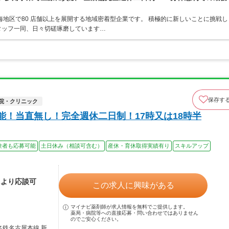
東海地区で80 店舗以上を展開する地域密着型企業です。 積極的に新しいことに挑戦し
タッフ一同、日々切磋琢磨しています…
保存す
院・クリニック
能！当直無し！完全週休二日制！17時又は18時半
験者も応募可能
土日休み（相談可含む）
産休・育休取得実績有り
スキルアップ
により応談可
この求人に興味がある
マイナビ薬剤師が求人情報を無料でご提供します。
薬局・病院等への直接応募・問い合わせではありません
のでご安心ください。
名鉄名古屋本線 新