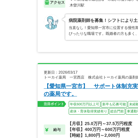
アクセス
木曽川駅
病院薬剤師を募集！シフトにより土
当直なし！愛知県一宮市に位置する慢性
ぴったりな職場です。既婚者の方も多く
更新日：2026/03/17
トーカイ薬局 一宮西店 株式会社トーカイ薬局の薬剤
【愛知県一宮市】 サポート体制充実
の薬局です。
注目ポイント
年収600万円以上可
新卒も応募可能
未経
産休・育休取得実績有り
総合門前
車通勤
【月収】25.0万円～37.5万円程度
【年収】400万円～600万円程度
給与
【時給】1,800円～2,000円