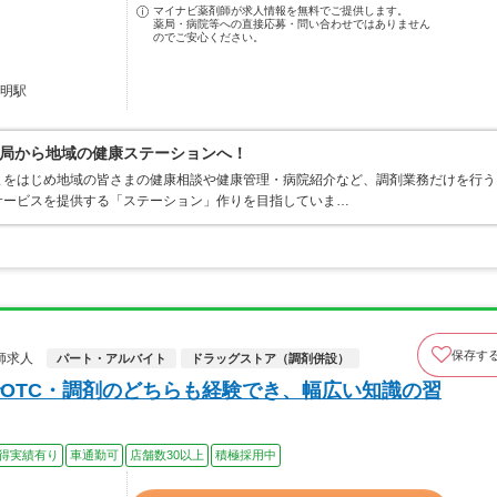
マイナビ薬剤師が求人情報を無料でご提供します。
薬局・病院等への直接応募・問い合わせではありません
のでご安心ください。
開明駅
局から地域の健康ステーションへ！
まをはじめ地域の皆さまの健康相談や健康管理・病院紹介など、調剤業務だけを行う
サービスを提供する「ステーション」作りを目指していま…
保存す
師求人
パート・アルバイト
ドラッグストア（調剤併設）
OTC・調剤のどちらも経験でき、幅広い知識の習
得実績有り
車通勤可
店舗数30以上
積極採用中