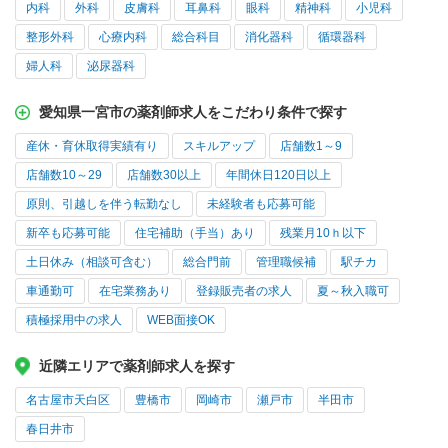
内科
外科
皮膚科
耳鼻科
眼科
精神科
小児科
整形外科
心療内科
総合科目
消化器科
循環器科
婦人科
泌尿器科
愛知県一宮市の薬剤師求人をこだわり条件で探す
産休・育休取得実績有り
スキルアップ
店舗数1～9
店舗数10～29
店舗数30以上
年間休日120日以上
原則、引越しを伴う転勤なし
未経験者も応募可能
新卒も応募可能
住宅補助（手当）あり
残業月10ｈ以下
土日休み（相談可含む）
総合門前
管理職候補
駅チカ
車通勤可
在宅業務あり
登録販売者の求人
夏～秋入職可
積極採用中の求人
WEB面接OK
近隣エリアで薬剤師求人を探す
名古屋市天白区
豊橋市
岡崎市
瀬戸市
半田市
春日井市