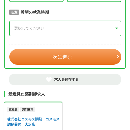
取得予定年
希望の就業時期
必須
任意
年 3月
次に進む
求人を保存する
最近見た薬剤師求人
正社員
調剤薬局
株式会社コスモス調剤 コスモス
調剤薬局 大浜店