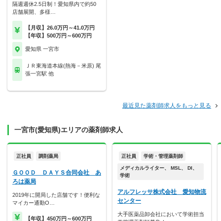
隔週週休2.5日制！愛知県内で約50
店舗展開、多様…
【月収】26.0万円～41.0万円
【年収】500万円～600万円
愛知県 一宮市
ＪＲ東海道本線(熱海－米原) 尾
張一宮駅 他
最近見た薬剤師求人をもっと見る
一宮市(愛知県)エリアの薬剤師求人
正社員
調剤薬局
正社員
学術・管理薬剤師
メディカルライター、 MSL、 DI、
ＧＯＯＤ ＤＡＹＳ合同会社 あ
学術
ろは薬局
アルフレッサ株式会社 愛知物流
2019年に開局した店舗です！便利な
センター
マイカー通勤O…
大手医薬品卸会社において学術担当
【年収】450万円～600万円