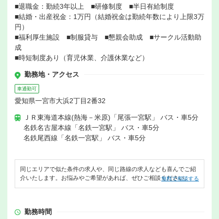
■退職金：勤続3年以上 ■研修制度 ■半日有給制度
■結婚・出産祝金：1万円（結婚祝金は勤続年数により上限3万
円）
■福利厚生施設 ■制服貸与 ■懇親会助成 ■サークル活動助
成
■時短制度あり（育児休業、介護休業など）
勤務地・アクセス
車通勤可
愛知県一宮市大浜2丁目2番32
ＪＲ東海道本線(熱海－米原)「尾張一宮駅」 バス・車5分
名鉄名古屋本線「名鉄一宮駅」 バス・車5分
名鉄尾西線「名鉄一宮駅」 バス・車5分
同じエリアで似た条件の求人や、同じ路線の求人なども喜んでご紹
介いたします。お悩みやご希望があれば、ぜひご相談ください。
無料で相談する
勤務時間