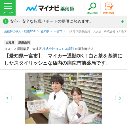
!
安心・安全な転職サポートの提供に努めます。
薬剤師の求人・転職TOP
愛知県
一宮市
コスモス調剤薬局 大浜店 株式会社コスモス
正社員
調剤薬局
コスモス調剤薬局 大浜店
株式会社コスモス調剤
の薬剤師求人
【愛知県一宮市】 マイカー通勤OK！白と茶を基調に
したスタイリッシュな店内の病院門前薬局です。