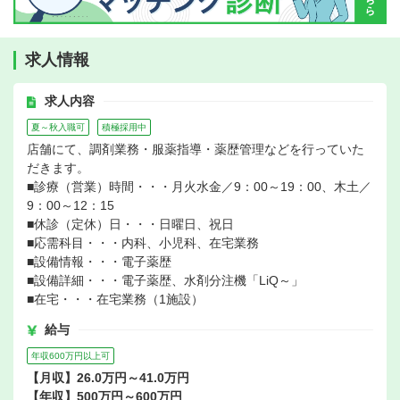
求人情報
求人内容
夏～秋入職可
積極採用中
店舗にて、調剤業務・服薬指導・薬歴管理などを行っていた
だきます。
■診療（営業）時間・・・月火水金／9：00～19：00、木土／
9：00～12：15
■休診（定休）日・・・日曜日、祝日
■応需科目・・・内科、小児科、在宅業務
■設備情報・・・電子薬歴
■設備詳細・・・電子薬歴、水剤分注機「LiQ～」
■在宅・・・在宅業務（1施設）
給与
年収600万円以上可
【月収】26.0万円～41.0万円
【年収】500万円～600万円