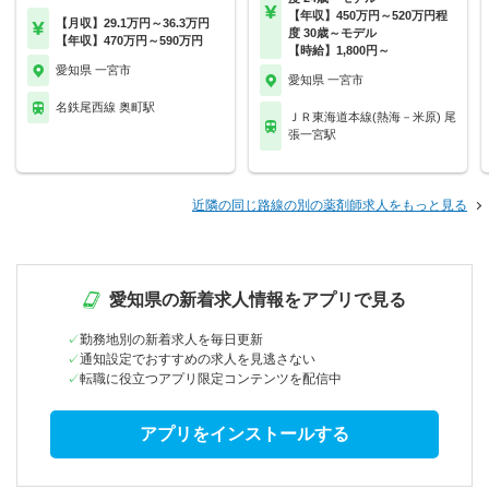
【年収】450万円～520万円程
【月収】29.1万円～36.3万円
度 30歳～モデル
【年収】470万円～590万円
【時給】1,800円～
愛知県 一宮市
愛知県 一宮市
名鉄尾西線 奥町駅
ＪＲ東海道本線(熱海－米原) 尾
張一宮駅
近隣の同じ路線の別の薬剤師求人をもっと見る
愛知県の新着求人情報をアプリで見る
勤務地別の新着求人を毎日更新
通知設定でおすすめの求人を見逃さない
転職に役立つアプリ限定コンテンツを配信中
アプリをインストールする