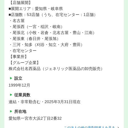
【店舗展開】
■展開エリア：愛知県・岐阜県
■店舗数：53店舗（うち、在宅センター：1店舗）
・名古屋
・尾張西（一宮・稲沢・岐南）
・尾張北（小牧・岩倉・北名古屋・豊山・江南）
・尾張東（春日井・尾張旭）
・三河・知多（刈谷・知立・大府・豊田）
・在宅センター
【事業所】
【グループ企業】
株式会社名西薬品（ジェネリック医薬品の卸売販売）
設立
1999年12月
従業員数
連結・非常勤含む・2025年3月31日現在
所在地
愛知県一宮市大浜2丁目2番32
この法人の他の薬剤師求人を見る