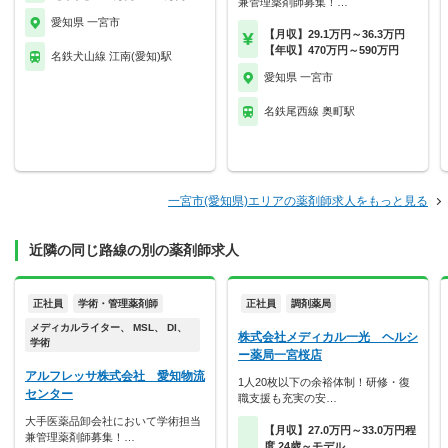
兼管理薬剤師募集！…
愛知県 一宮市
【月収】29.1万円～36.3万円
【年収】470万円～590万円
名鉄犬山線 江南(愛知)駅
愛知県 一宮市
名鉄尾西線 奥町駅
一宮市(愛知県)エリアの薬剤師求人をもっと見る
近隣の同じ路線の別の薬剤師求人
正社員
学術・管理薬剤師
正社員
調剤薬局
メディカルライター、 MSL、 DI、
株式会社メディカル一光 ヘルシ
学術
ー薬局一宮桜店
アルフレッサ株式会社 愛知物流
1人20枚以下の余裕体制！研修・復
センター
職支援も充実の安…
大手医薬品卸会社において学術担当
【月収】27.0万円～33.0万円程
兼管理薬剤師募集！…
度 24歳～モデル