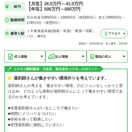
【月収】26.0万円～41.0万円
給与
【年収】500万円～600万円
月火水金:09時00分～19時00分（休憩60分）,木土:09時00分～
勤務時間
12時15分（休憩0分）
ＪＲ東海道本線(熱海－米原)「尾張一宮駅」
最寄り駅
アクセス
バス・車5分
更新日：2026/06/18 求人番号：245182
求人情報
法人情報
類似の求人
コスモス調剤薬局 大浜店 株式会社コスモ…のポイント
薬剤師さんが働きやすい環境作りを考えています。
薬剤師さんが考える「働きやすい環境」のビジョンをしっかりと受
け止め、どのような体制が薬剤師さんにとって働きやすい環境であ
るのかを考えています。
■先輩薬剤師さんがいるところで働きたい
■時間にメリハリをつけたい
■余裕を持って勤務したい
■管理薬剤師に挑戦していきたい