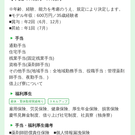
※年齢、経験、能力を考慮のうえ、規定により決定します。
■モデル年収：600万円／35歳経験者
■賞与：年2回（6月、12月）
■昇給：年1回（7月）
手当
通勤手当
住宅手当
残業手当(固定残業手当)
資格手当(薬剤師手当)
その他手当(地域手当：全地域勤務手当、役職手当：管理薬剤
師手当、夜勤手当、)
借上げ寮について
福利厚生
産休・育休取得実績有り
スキルアップ
雇用保険、労災保険、健康保険、厚生年金保険、損害保険
慶弔見舞金制度、借り上げ社宅制度、社員寮（独身寮）
手当・福利厚生備考
■薬剤師賠償責任保険 ■個人情報漏洩保険