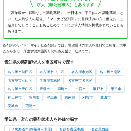
求人（非公開求人）もあります
「高年収かつ転勤なしの調剤薬局」「土日休み＋平日休みの調剤薬局」と
いった人気求人の場合、「マイナビ薬剤師」に登録済みの方に優先的にご
紹介してしまうこともあるためサイトには求人情報が掲載されないことも
あります。
薬剤師のサイト「マイナビ薬剤師」では、希望通りの求人を無料でご紹介。大手
だから安心！厚生労働大臣認可の転職支援サービスです。
愛知県の薬剤師求人を市区町村で探す
名古屋市熱田区
名古屋市中川区
名古屋市港区
名古屋市南区
名古屋市守山区
名古屋市緑区
名古屋市名東区
名古屋市天白区
豊橋市
岡崎市
一宮市
瀬戸市
半田市
春日井市
豊川市
津島市
碧南市
刈谷市
豊田市
安城市
西尾市
愛知県一宮市の薬剤師求人を路線で探す
ＪＲ東海道本線(熱海－米原)
名鉄名古屋本線
名鉄尾西線