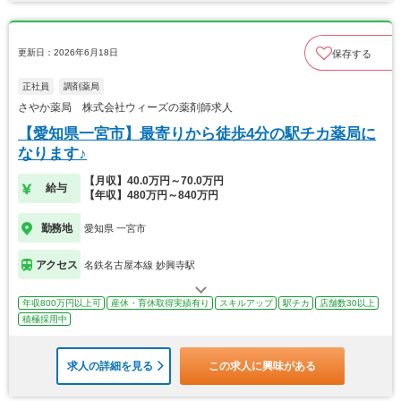
更新日：2026年6月18日
保存する
正社員
調剤薬局
さやか薬局 株式会社ウィーズの薬剤師求人
【愛知県一宮市】最寄りから徒歩4分の駅チカ薬局に
なります♪
【月収】40.0万円～70.0万円
給与
【年収】480万円～840万円
勤務地
愛知県 一宮市
アクセス
名鉄名古屋本線 妙興寺駅
年収800万円以上可
産休・育休取得実績有り
スキルアップ
駅チカ
店舗数30以上
積極採用中
求人の詳細を見る
この求人に興味がある