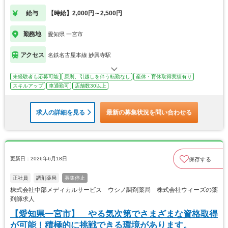
給与
【時給】2,000円～2,500円
勤務地
愛知県 一宮市
アクセス
名鉄名古屋本線 妙興寺駅
未経験者も応募可能
原則、引越しを伴う転勤なし
産休・育休取得実績有り
スキルアップ
車通勤可
店舗数30以上
求人の詳細を見る
最新の募集状況を問い合わせる
更新日：2026年6月18日
保存する
正社員
調剤薬局
募集停止
株式会社中部メディカルサービス ウシノ調剤薬局 株式会社ウィーズの薬
剤師求人
【愛知県一宮市】 やる気次第でさまざまな資格取得
が可能！積極的に挑戦できる環境があります。