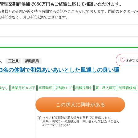
管理薬剤師候補で650万円もご経験に応じて相談いただけます。
患者様との距離が近く待ち時間でも会話をこころがけております。門前のドクターが
業時間少なく、月1時間未満でございます。
保存す
人
正社員
調剤薬局
～3名の体制で和気あいあいとした風通しの良い環
勤なし
残業月10ｈ以下
車通勤可
店舗数1～9
積極採用中
夏～秋入職可
管理職候補
この求人に興味がある
マイナビ薬剤師が求人情報を無料でご提供します。
薬局・病院等への直接応募・問い合わせではありません
のでご安心ください。