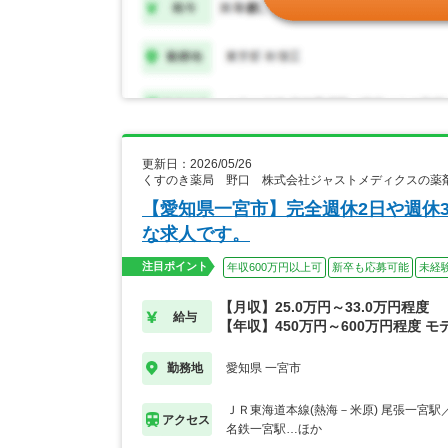
更新日：2026/05/26
くすのき薬局 野口 株式会社ジャストメディクスの薬
【愛知県一宮市】完全週休2日や週休
な求人です。
注目ポイント
年収600万円以上可
新卒も応募可能
未経
【月収】25.0万円～33.0万円程度
給与
【年収】450万円～600万円程度 モ
愛知県 一宮市
勤務地
ＪＲ東海道本線(熱海－米原) 尾張一宮
アクセス
名鉄一宮駅…ほか