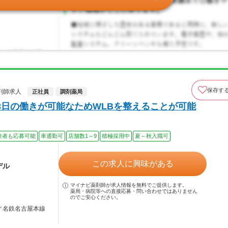
保存す
剤師求人
正社員
調剤薬局
3日の働きが可能なためWLBを整えることが可能
験者も応募可能
車通勤可
店舗数1～9
積極採用中
夏～秋入職可
この求人に興味がある
デル
マイナビ薬剤師が求人情報を無料でご提供します。
薬局・病院等への直接応募・問い合わせではありません
のでご安心ください。
駅／名鉄名古屋本線