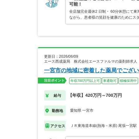
可能！
全店舗完全週休2 日制・ 60分休憩にて
ながら、患者様の笑顔を健康のためにス
更新日：2026/06/09
エース西成薬局 株式会社エースファルマの薬剤師求人
一宮市の地域に密着した薬局でござい
注目ポイント
年収700万円以上可
車通勤可
積極採用中
【年収】420万円～700万円
給与
愛知県 一宮市
勤務地
ＪＲ東海道本線(熱海－米原) 尾張一宮駅
アクセス