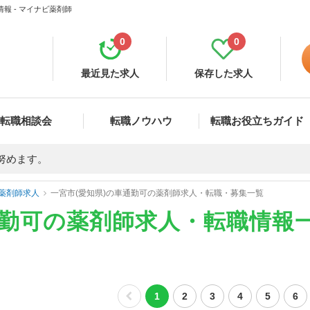
報 - マイナビ薬剤師
0
0
最近見た求人
保存した求人
転職相談会
転職ノウハウ
転職お役立ちガイド
努めます。
薬剤師求人
一宮市(愛知県)の車通勤可の薬剤師求人・転職・募集一覧
通勤可の薬剤師求人・転職情報
1
2
3
4
5
6