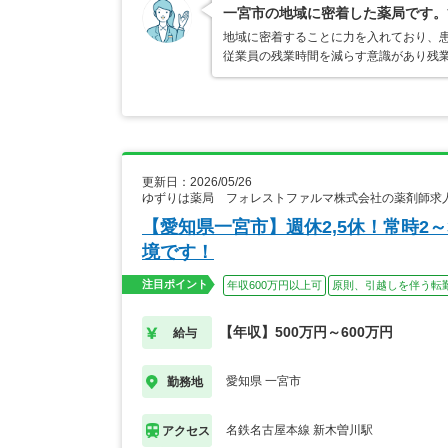
一宮市の地域に密着した薬局です。
地域に密着することに力を入れており、
従業員の残業時間を減らす意識があり残
更新日：2026/05/26
ゆずりは薬局 フォレストファルマ株式会社の薬剤師求
【愛知県一宮市】週休2,5休！常時2
境です！
注目ポイント
年収600万円以上可
原則、引越しを伴う転
【年収】500万円～600万円
給与
愛知県 一宮市
勤務地
名鉄名古屋本線 新木曽川駅
アクセス