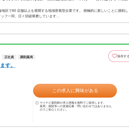
東海地区で80 店舗以上を展開する地域密着型企業です。 積極的に新しいことに挑戦し
タッフ一同、日々切磋琢磨しています…
保存す
正社員
調剤薬局
ます。
この求人に興味がある
マイナビ薬剤師が求人情報を無料でご提供します。
薬局・病院等への直接応募・問い合わせではありません
のでご安心ください。