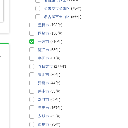
名古屋市緑区
(119件)
名古屋市名東区
(78件)
名古屋市天白区
(56件)
豊橋市
(193件)
岡崎市
(156件)
一宮市
(210件)
瀬戸市
(53件)
る
半田市
(61件)
春日井市
(177件)
豊川市
(80件)
津島市
(44件)
碧南市
(35件)
刈谷市
(63件)
豊田市
(167件)
安城市
(85件)
西尾市
(73件)