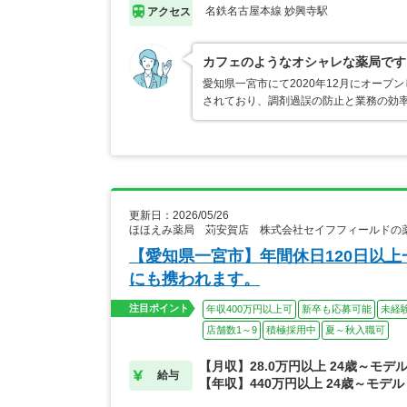
名鉄名古屋本線 妙興寺駅
アクセス
カフェのようなオシャレな薬局です
愛知県一宮市にて2020年12月にオー
されており、調剤過誤の防止と業務の効
更新日：2026/05/26
ほほえみ薬局 苅安賀店 株式会社セイフフィールドの
【愛知県一宮市】年間休日120日以
にも携われます。
注目ポイント
年収400万円以上可
新卒も応募可能
未経
店舗数1～9
積極採用中
夏～秋入職可
【月収】28.0万円以上 24歳～モデ
給与
【年収】440万円以上 24歳～モデル