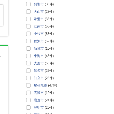
蒲郡市
(38件)
犬山市
(27件)
常滑市
(35件)
江南市
(53件)
小牧市
(83件)
稲沢市
(62件)
新城市
(16件)
東海市
(48件)
る
大府市
(63件)
知多市
(26件)
知立市
(28件)
尾張旭市
(47件)
高浜市
(12件)
岩倉市
(24件)
豊明市
(29件)