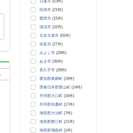
日進市
(53件)
田原市
(21件)
愛西市
(15件)
清須市
(32件)
北名古屋市
(55件)
弥富市
(27件)
みよし市
(28件)
あま市
(36件)
長久手市
(28件)
る
愛知郡東郷町
(19件)
西春日井郡豊山町
(14件)
丹羽郡大口町
(16件)
丹羽郡扶桑町
(17件)
海部郡大治町
(7件)
海部郡蟹江町
(21件)
海部郡飛島村
(1件)