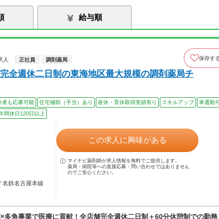
順
給与順
保存す
求人
正社員
調剤薬局
完全週休二日制の東海地区最大規模の調剤薬局チ
験者も応募可能
住宅補助（手当）あり
産休・育休取得実績有り
スキルアップ
車通勤
年間休日120日以上
この求人に興味がある
マイナビ薬剤師が求人情報を無料でご提供します。
薬局・病院等への直接応募・問い合わせではありません
のでご安心ください。
駅／名鉄名古屋本線
宅×多角事業で医療に貢献！全店舗完全週休二日制＋60分休憩制での勤務