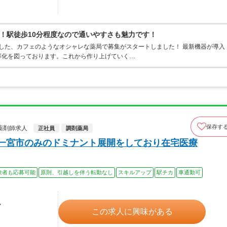
！駅徒歩10分程度なので通いやすさも魅力です！
プンした、カフェのようなオシャレな薬局で募集がスタートしました！ 最新機器が導入
率化を図っております。これから作り上げていく…
保存す
薬剤師求人
正社員
調剤薬局
上一宮市のみのドミナント展開をしており在宅医療
験者も応募可能
原則、引越しを伴う転勤なし
スキルアップ
駅チカ
車通勤可
ル
この求人に興味がある