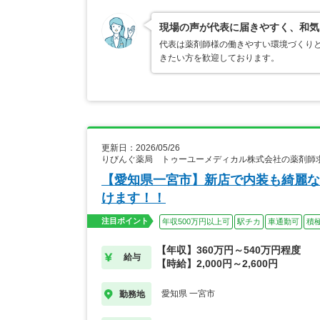
現場の声が代表に届きやすく、和気
代表は薬剤師様の働きやすい環境づくり
きたい方を歓迎しております。
更新日：2026/05/26
りびんぐ薬局 トゥーユーメディカル株式会社の薬剤師
【愛知県一宮市】新店で内装も綺麗な
けます！！
注目ポイント
年収500万円以上可
駅チカ
車通勤可
積
【年収】360万円～540万円程度
給与
【時給】2,000円～2,600円
愛知県 一宮市
勤務地