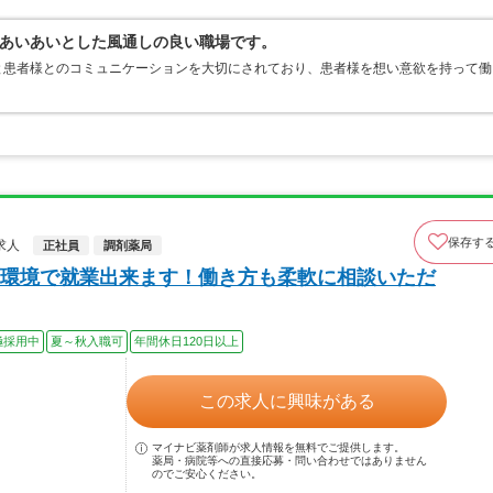
あいあいとした風通しの良い職場です。
と患者様とのコミュニケーションを大切にされており、患者様を想い意欲を持って働
保存す
求人
正社員
調剤薬局
環境で就業出来ます！働き方も柔軟に相談いただ
極採用中
夏～秋入職可
年間休日120日以上
この求人に興味がある
マイナビ薬剤師が求人情報を無料でご提供します。
薬局・病院等への直接応募・問い合わせではありません
のでご安心ください。