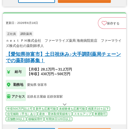
更新日：2026年6月18日
保存する
正社員
調剤薬局
ｎｅｘｔ ＰＨ株式会社 ファーマライズ薬局 海南病院前店 ファーマライ
ズ株式会社の薬剤師求人
【愛知県弥富市】土日祝休み♪大手調剤薬局チェーン
での薬剤師募集！
【月収】28.1万円～31.2万円
給与
【年収】430万円～500万円
勤務地
愛知県 弥富市
アクセス
近鉄名古屋線 近鉄弥富駅
年収500万円以上可
新卒も応募可能
未経験者も応募可能
残業月10ｈ以下
住宅補助（手当）あり
産休・育休取得実績有り
スキルアップ
車通勤可
店舗数30以上
積極採用中
年間休日120日以上