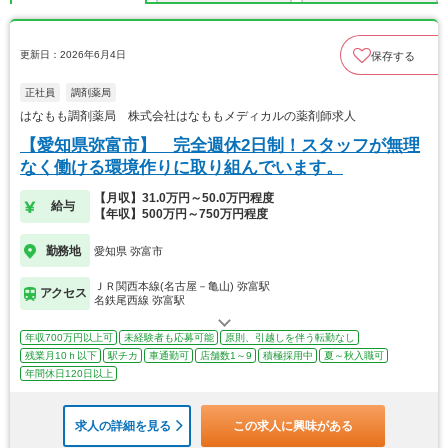
更新日：2026年6月4日
保存する
正社員
調剤薬局
はなもも調剤薬局 株式会社はなももメディカルの薬剤師求人
【愛知県弥富市】 完全週休2日制！スタッフが無理
なく働ける環境作りに取り組んでいます。
【月収】31.0万円～50.0万円程度
給与
【年収】500万円～750万円程度
勤務地
愛知県 弥富市
ＪＲ関西本線(名古屋－亀山) 弥富駅
アクセス
名鉄尾西線 弥富駅
年収700万円以上可
未経験者も応募可能
原則、引越しを伴う転勤なし
残業月10ｈ以下
駅チカ
車通勤可
店舗数1～9
積極採用中
夏～秋入職可
年間休日120日以上
求人の詳細を見る
この求人に興味がある