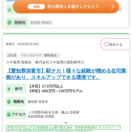
更新日：2026年6月18日
保存する
正社員
ドラッグストア（調剤併設）
スギ薬局 海南店 株式会社スギ薬局の薬剤師求人
【愛知県弥富市】駅チカ！様々な経験が積める在宅業
務があり、スキルアップできる環境です。
【月収】27.0万円以上
給与
【年収】400万円～740万円モデル
勤務地
愛知県 弥富市
ＪＲ関西本線(名古屋－亀山) 弥富駅
アクセス
名鉄尾西線 弥富駅
年収700万円以上可
未経験者も応募可能
産休・育休取得実績有り
スキルアップ