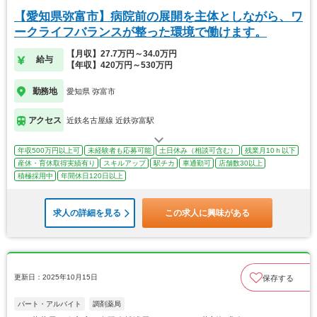
【愛知県弥富市】病院前の展開を主体としながら、ワ
ークライフバランスが整った環境で働けます。
【月収】27.7万円～34.0万円
給与
【年収】420万円～530万円
勤務地
愛知県 弥富市
アクセス
近鉄名古屋線 近鉄弥富駅
年収500万円以上可
未経験者も応募可能
土日休み（相談可含む）
残業月10ｈ以下
産休・育休取得実績有り
スキルアップ
駅チカ
車通勤可
店舗数30以上
積極採用中
年間休日120日以上
求人の詳細を見る
この求人に興味がある
更新日：2025年10月15日
保存する
パート・アルバイト
調剤薬局