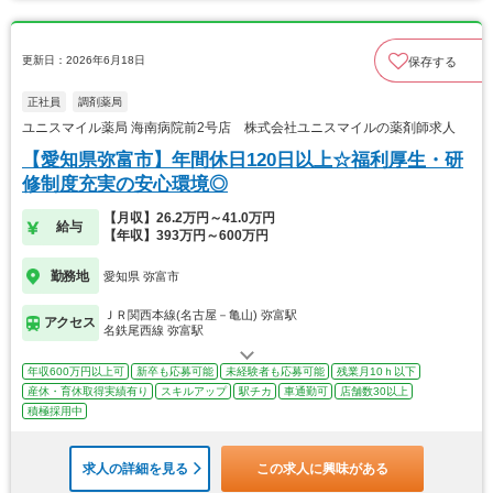
更新日：2026年6月18日
保存する
正社員
調剤薬局
ユニスマイル薬局 海南病院前2号店 株式会社ユニスマイルの薬剤師求人
【愛知県弥富市】年間休日120日以上☆福利厚生・研
修制度充実の安心環境◎
【月収】26.2万円～41.0万円
給与
【年収】393万円～600万円
勤務地
愛知県 弥富市
ＪＲ関西本線(名古屋－亀山) 弥富駅
アクセス
名鉄尾西線 弥富駅
年収600万円以上可
新卒も応募可能
未経験者も応募可能
残業月10ｈ以下
産休・育休取得実績有り
スキルアップ
駅チカ
車通勤可
店舗数30以上
積極採用中
求人の詳細を見る
この求人に興味がある