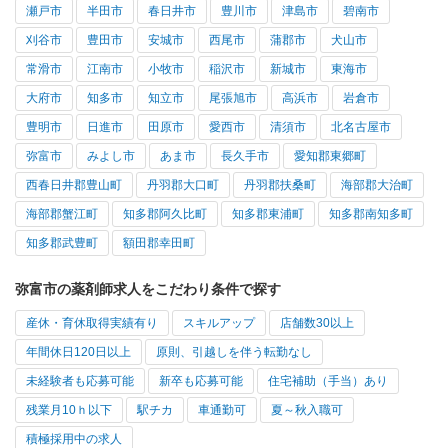
瀬戸市
半田市
春日井市
豊川市
津島市
碧南市
刈谷市
豊田市
安城市
西尾市
蒲郡市
犬山市
常滑市
江南市
小牧市
稲沢市
新城市
東海市
大府市
知多市
知立市
尾張旭市
高浜市
岩倉市
豊明市
日進市
田原市
愛西市
清須市
北名古屋市
弥富市
みよし市
あま市
長久手市
愛知郡東郷町
西春日井郡豊山町
丹羽郡大口町
丹羽郡扶桑町
海部郡大治町
海部郡蟹江町
知多郡阿久比町
知多郡東浦町
知多郡南知多町
知多郡武豊町
額田郡幸田町
弥富市の薬剤師求人をこだわり条件で探す
産休・育休取得実績有り
スキルアップ
店舗数30以上
年間休日120日以上
原則、引越しを伴う転勤なし
未経験者も応募可能
新卒も応募可能
住宅補助（手当）あり
残業月10ｈ以下
駅チカ
車通勤可
夏～秋入職可
積極採用中の求人