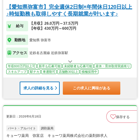
【愛知県弥富市】完全週休2日制×年間休日120日以上
♪時短勤務も取得しやすく長期就業が叶います♪
【月収】26.0万円～37.5万円
給与
【年収】430万円～600万円
勤務地
愛知県 弥富市
アクセス
近鉄名古屋線 近鉄弥富駅
年収600万円以上可
新卒も応募可能
未経験者も応募可能
産休・育休取得実績有り
スキルアップ
駅チカ
車通勤可
店舗数30以上
積極採用中
求人の詳細を見る
この求人に興味がある
更新日：2026年6月18日
保存する
パート・アルバイト
調剤薬局
キョーワ薬局 弥富店 キョーワ薬局株式会社の薬剤師求人