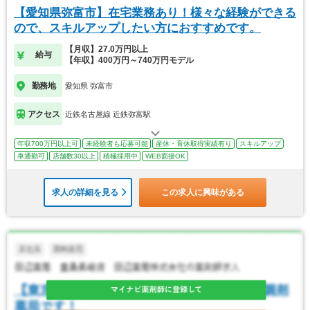
【愛知県弥富市】在宅業務あり！様々な経験ができる
ので、スキルアップしたい方におすすめです。
【月収】27.0万円以上
給与
【年収】400万円～740万円モデル
勤務地
愛知県 弥富市
アクセス
近鉄名古屋線 近鉄弥富駅
年収700万円以上可
未経験者も応募可能
産休・育休取得実績有り
スキルアップ
車通勤可
店舗数30以上
積極採用中
WEB面接OK
求人の詳細を見る
この求人に興味がある