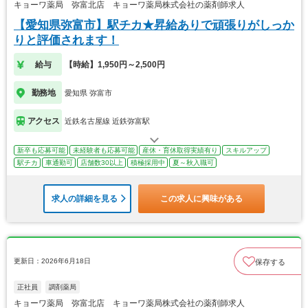
キョーワ薬局 弥富北店 キョーワ薬局株式会社の薬剤師求人
【愛知県弥富市】駅チカ★昇給ありで頑張りがしっか
りと評価されます！
給与
【時給】1,950円～2,500円
勤務地
愛知県 弥富市
アクセス
近鉄名古屋線 近鉄弥富駅
新卒も応募可能
未経験者も応募可能
産休・育休取得実績有り
スキルアップ
駅チカ
車通勤可
店舗数30以上
積極採用中
夏～秋入職可
求人の詳細を見る
この求人に興味がある
更新日：2026年6月18日
保存する
正社員
調剤薬局
キョーワ薬局 弥富北店 キョーワ薬局株式会社の薬剤師求人