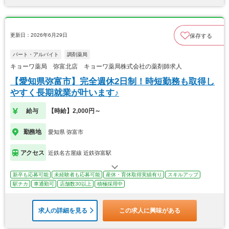
更新日：2026年6月29日
保存する
パート・アルバイト
調剤薬局
キョーワ薬局 弥富北店 キョーワ薬局株式会社の薬剤師求人
【愛知県弥富市】完全週休2日制！時短勤務も取得し
やすく長期就業が叶います♪
給与
【時給】2,000円～
勤務地
愛知県 弥富市
アクセス
近鉄名古屋線 近鉄弥富駅
新卒も応募可能
未経験者も応募可能
産休・育休取得実績有り
スキルアップ
駅チカ
車通勤可
店舗数30以上
積極採用中
求人の詳細を見る
この求人に興味がある