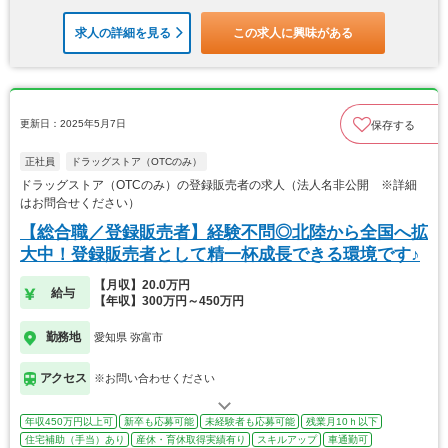
求人の詳細を見る
この求人に興味がある
更新日：2025年5月7日
保存する
正社員
ドラッグストア（OTCのみ）
ドラッグストア（OTCのみ）の登録販売者の求人（法人名非公開 ※詳細
はお問合せください）
【総合職／登録販売者】経験不問◎北陸から全国へ拡
大中！登録販売者として精一杯成長できる環境です♪
【月収】20.0万円
給与
【年収】300万円～450万円
勤務地
愛知県 弥富市
アクセス
※お問い合わせください
年収450万円以上可
新卒も応募可能
未経験者も応募可能
残業月10ｈ以下
住宅補助（手当）あり
産休・育休取得実績有り
スキルアップ
車通勤可