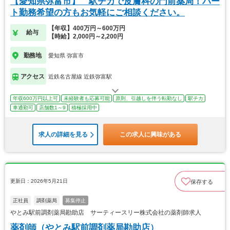
【愛知県弥富市】 駅チカで皮膚科の門前薬局！パー
ト勤務希望の方もお気軽にご相談ください。
【年収】400万円～600万円
給与
【時給】2,000円～2,200円
勤務地
愛知県 弥富市
アクセス
近鉄名古屋線 近鉄弥富駅
年収600万円以上可
未経験者も応募可能
原則、引越しを伴う転勤なし
駅チカ
車通勤可
店舗数1～9
積極採用中
求人の詳細を見る
この求人に興味がある
更新日：2026年5月21日
保存する
正社員
調剤薬局
募集停止
やとみ駅前調剤薬局勘助店 サーティースリー株式会社の薬剤師求人
薬剤師（やとみ駅前調剤薬局勘助店）