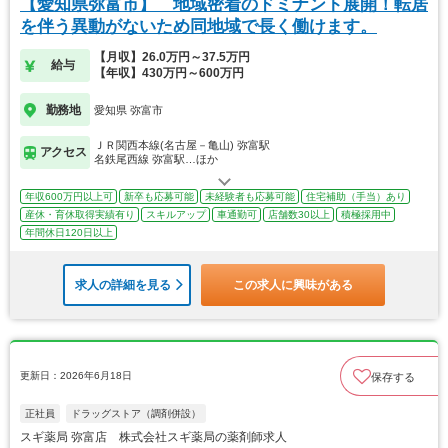
【愛知県弥富市】 地域密着のドミナント展開！転居
を伴う異動がないため同地域で長く働けます。
【月収】26.0万円～37.5万円
給与
【年収】430万円～600万円
勤務地
愛知県 弥富市
ＪＲ関西本線(名古屋－亀山) 弥富駅
アクセス
名鉄尾西線 弥富駅…ほか
年収600万円以上可
新卒も応募可能
未経験者も応募可能
住宅補助（手当）あり
産休・育休取得実績有り
スキルアップ
車通勤可
店舗数30以上
積極採用中
年間休日120日以上
求人の詳細を見る
この求人に興味がある
更新日：2026年6月18日
保存する
正社員
ドラッグストア（調剤併設）
スギ薬局 弥富店 株式会社スギ薬局の薬剤師求人