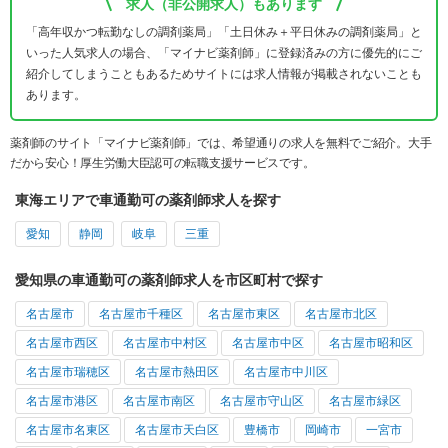
求人（非公開求人）もあります
「高年収かつ転勤なしの調剤薬局」「土日休み＋平日休みの調剤薬局」と
いった人気求人の場合、「マイナビ薬剤師」に登録済みの方に優先的にご
紹介してしまうこともあるためサイトには求人情報が掲載されないことも
あります。
薬剤師のサイト「マイナビ薬剤師」では、希望通りの求人を無料でご紹介。大手
だから安心！厚生労働大臣認可の転職支援サービスです。
東海エリアで車通勤可の薬剤師求人を探す
愛知
静岡
岐阜
三重
愛知県の車通勤可の薬剤師求人を市区町村で探す
名古屋市
名古屋市千種区
名古屋市東区
名古屋市北区
名古屋市西区
名古屋市中村区
名古屋市中区
名古屋市昭和区
名古屋市瑞穂区
名古屋市熱田区
名古屋市中川区
名古屋市港区
名古屋市南区
名古屋市守山区
名古屋市緑区
名古屋市名東区
名古屋市天白区
豊橋市
岡崎市
一宮市