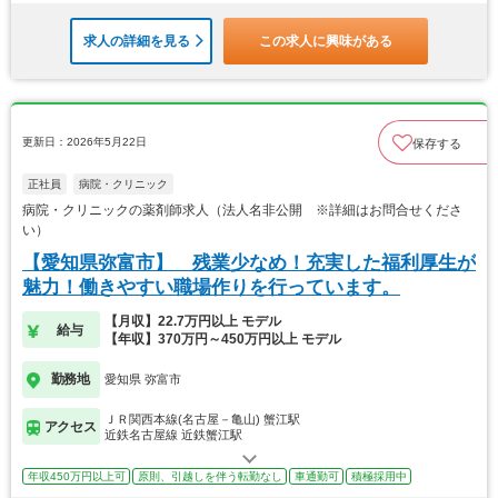
求人の詳細を見る
この求人に興味がある
更新日：2026年5月22日
保存する
正社員
病院・クリニック
病院・クリニックの薬剤師求人（法人名非公開 ※詳細はお問合せくださ
い）
【愛知県弥富市】 残業少なめ！充実した福利厚生が
魅力！働きやすい職場作りを行っています。
【月収】22.7万円以上 モデル
給与
【年収】370万円～450万円以上 モデル
勤務地
愛知県 弥富市
ＪＲ関西本線(名古屋－亀山) 蟹江駅
アクセス
近鉄名古屋線 近鉄蟹江駅
年収450万円以上可
原則、引越しを伴う転勤なし
車通勤可
積極採用中