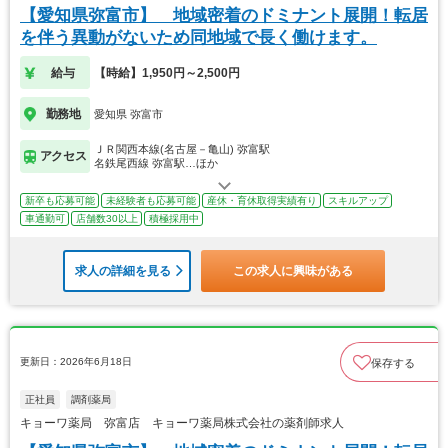
【愛知県弥富市】 地域密着のドミナント展開！転居
を伴う異動がないため同地域で長く働けます。
給与
【時給】1,950円～2,500円
勤務地
愛知県 弥富市
ＪＲ関西本線(名古屋－亀山) 弥富駅
アクセス
名鉄尾西線 弥富駅…ほか
新卒も応募可能
未経験者も応募可能
産休・育休取得実績有り
スキルアップ
車通勤可
店舗数30以上
積極採用中
求人の詳細を見る
この求人に興味がある
更新日：2026年6月18日
保存する
正社員
調剤薬局
キョーワ薬局 弥富店 キョーワ薬局株式会社の薬剤師求人