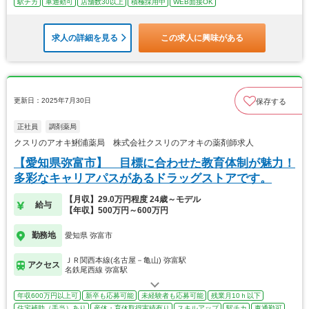
駅チカ
車通勤可
店舗数30以上
積極採用中
WEB面接OK
求人の詳細を見る
この求人に興味がある
更新日：2025年7月30日
保存する
正社員
調剤薬局
クスリのアオキ鯏浦薬局 株式会社クスリのアオキの薬剤師求人
【愛知県弥富市】 目標に合わせた教育体制が魅力！
多彩なキャリアパスがあるドラッグストアです。
【月収】29.0万円程度 24歳～モデル
給与
【年収】500万円～600万円
勤務地
愛知県 弥富市
ＪＲ関西本線(名古屋－亀山) 弥富駅
アクセス
名鉄尾西線 弥富駅
年収600万円以上可
新卒も応募可能
未経験者も応募可能
残業月10ｈ以下
住宅補助（手当）あり
産休・育休取得実績有り
スキルアップ
駅チカ
車通勤可