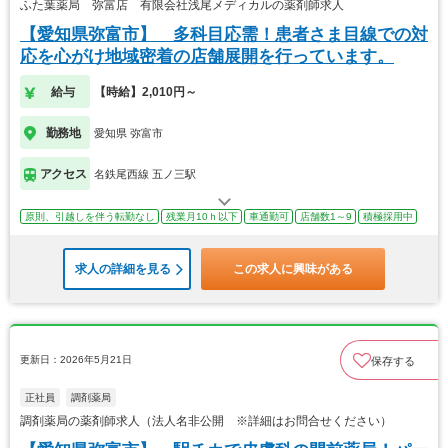
ふた葉薬局 弥富店 有限会社浅尾メディカルの薬剤師求人
【愛知県弥富市】 多科目応需！患者さま目線での対
応を心がけ地域密着の店舗展開を行っています。
給与
【時給】2,010円～
勤務地
愛知県 弥富市
アクセス
名鉄尾西線 五ノ三駅
原則、引越しを伴う転勤なし
残業月10ｈ以下
車通勤可
店舗数1～9
積極採用中
求人の詳細を見る
この求人に興味がある
更新日：2026年5月21日
保存する
正社員
調剤薬局
調剤薬局の薬剤師求人（法人名非公開 ※詳細はお問合せください）