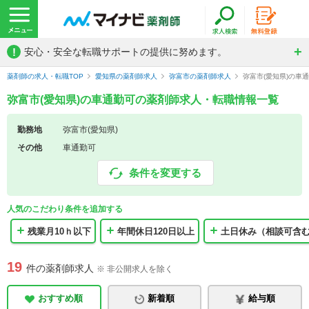
!
安心・安全な転職サポートの提供に努めます。
薬剤師の求人・転職TOP
愛知県の薬剤師求人
弥富市の薬剤師求人
弥富市(愛知県)の車
弥富市(愛知県)の車通勤可の薬剤師求人・転職情報一覧
勤務地
弥富市(愛知県)
その他
車通勤可
条件を変更する
人気のこだわり条件を追加する
残業月10ｈ以下
年間休日120日以上
土日休み（相談可含
19
件の薬剤師求人
※ 非公開求人を除く
おすすめ順
新着順
給与順