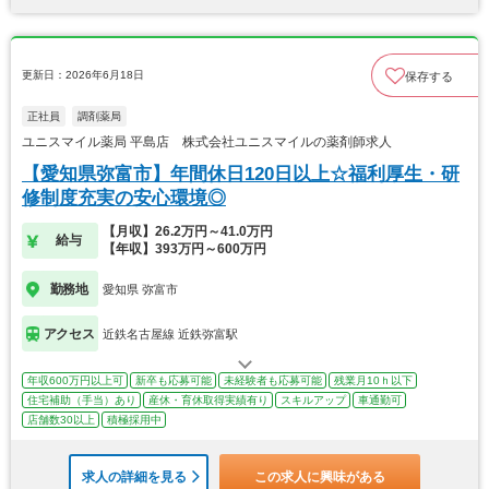
更新日：2026年6月18日
保存する
正社員
調剤薬局
ユニスマイル薬局 平島店 株式会社ユニスマイルの薬剤師求人
【愛知県弥富市】年間休日120日以上☆福利厚生・研
修制度充実の安心環境◎
【月収】26.2万円～41.0万円
給与
【年収】393万円～600万円
勤務地
愛知県 弥富市
アクセス
近鉄名古屋線 近鉄弥富駅
年収600万円以上可
新卒も応募可能
未経験者も応募可能
残業月10ｈ以下
住宅補助（手当）あり
産休・育休取得実績有り
スキルアップ
車通勤可
店舗数30以上
積極採用中
求人の詳細を見る
この求人に興味がある