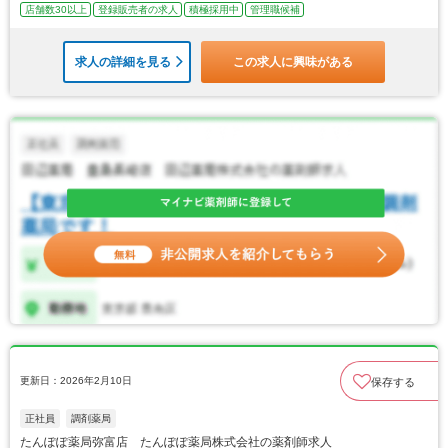
店舗数30以上
登録販売者の求人
積極採用中
管理職候補
求人の詳細を見る
この求人に興味がある
更新日：2026年2月10日
保存する
正社員
調剤薬局
たんぽぽ薬局弥富店 たんぽぽ薬局株式会社の薬剤師求人