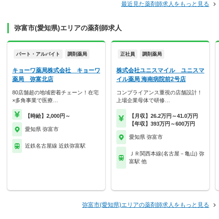
最近見た薬剤師求人をもっと見る
弥富市(愛知県)エリアの薬剤師求人
パート・アルバイト
調剤薬局
正社員
調剤薬局
キョーワ薬局株式会社 キョーワ
株式会社ユニスマイル ユニスマ
薬局 弥富北店
イル薬局 海南病院前2号店
80店舗超の地域密着チェーン！在宅
コンプライアンス重視の店舗設計！
×多角事業で医療…
上場企業母体で研修…
【時給】2,000円～
【月収】26.2万円～41.0万円
【年収】393万円～600万円
愛知県 弥富市
愛知県 弥富市
近鉄名古屋線 近鉄弥富駅
ＪＲ関西本線(名古屋－亀山) 弥
富駅 他
弥富市(愛知県)エリアの薬剤師求人をもっと見る