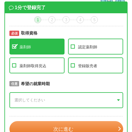
1分で登録完了
1
2
3
4
5
取得資格
必須
必須
薬剤師
認定薬剤師
薬剤師取得見込
登録販売者
取得予定年
希望の就業時期
必須
任意
年 3月
次に進む