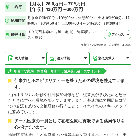
【月収】26.0万円～37.5万円
給与
【年収】430万円～600万円
月水金:09時00分～19時00分（休憩60分）,火木:09時00分～17
勤務時間
時00分（休憩60分）,土:09時00分～14時30分（休憩0分）
ＪＲ関西本線(名古屋－亀山)「弥富駅」 バ
最寄り駅
アクセス
ス・車3分
更新日：2026/06/18 求人番号：483083
求人情報
法人情報
類似の求人
キョーワ薬局 弥富店 キョーワ薬局株式会…のポイント
仕事力とホスピタリティーを養うための環境を整えていま
す。
社内オリジナル研修や社外参加研修など、従業員が学びたいと思っ
たときに学べる環境を整えています。また、各店舗にて周辺店舗間
での交流も兼ねて交換研修を行うことで、それぞれのスキルアップ
に努めています。
チーム医療の一員として在宅医療に貢献できる薬局作りを
心がけています。
地域医療連携による各職種での情報共有を重視することにより、患