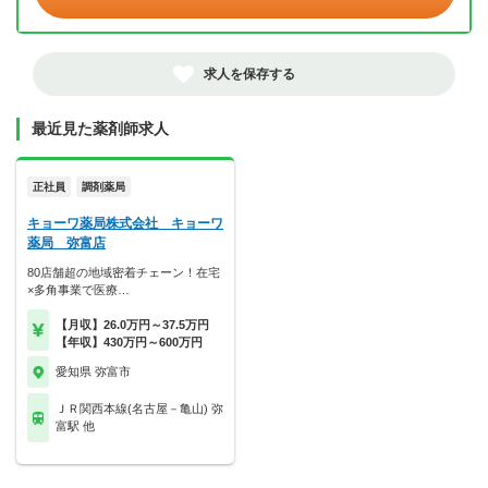
求人を保存する
最近見た薬剤師求人
正社員
調剤薬局
キョーワ薬局株式会社 キョーワ
薬局 弥富店
80店舗超の地域密着チェーン！在宅
×多角事業で医療…
【月収】26.0万円～37.5万円
【年収】430万円～600万円
愛知県 弥富市
ＪＲ関西本線(名古屋－亀山) 弥
富駅 他