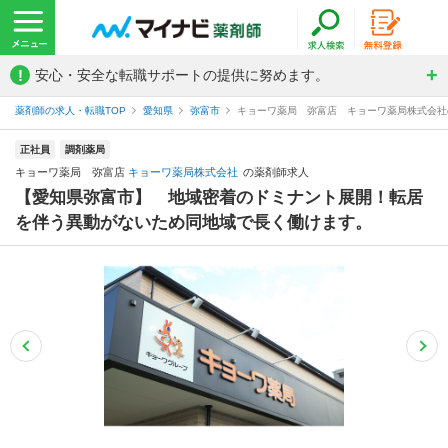
!
安心・安全な転職サポートの提供に努めます。
薬剤師の求人・転職TOP
愛知県
弥富市
キョーワ薬局 弥富店 キョーワ薬局株式会社
正社員
調剤薬局
キョーワ薬局 弥富店
キョーワ薬局株式会社
の薬剤師求人
【愛知県弥富市】 地域密着のドミナント展開！転居
を伴う異動がないため同地域で長く働けます。