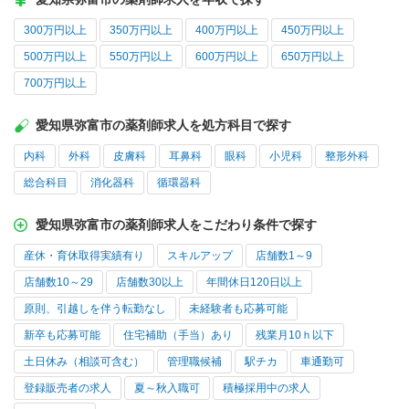
300万円以上
350万円以上
400万円以上
450万円以上
500万円以上
550万円以上
600万円以上
650万円以上
700万円以上
愛知県弥富市の薬剤師求人を処方科目で探す
内科
外科
皮膚科
耳鼻科
眼科
小児科
整形外科
総合科目
消化器科
循環器科
愛知県弥富市の薬剤師求人をこだわり条件で探す
産休・育休取得実績有り
スキルアップ
店舗数1～9
店舗数10～29
店舗数30以上
年間休日120日以上
原則、引越しを伴う転勤なし
未経験者も応募可能
新卒も応募可能
住宅補助（手当）あり
残業月10ｈ以下
土日休み（相談可含む）
管理職候補
駅チカ
車通勤可
登録販売者の求人
夏～秋入職可
積極採用中の求人