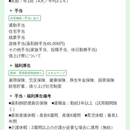
■昇給：年1回（4月／平均3.1％）
手当
住宅補助（手当）あり
通勤手当
住宅手当
残業手当
資格手当(薬剤師手当45,000円)
その他手当(家族手当、役職手当、休日勤務手当)
借上げ寮について
福利厚生
産休・育休取得実績有り
スキルアップ
雇用保険、労災保険、健康保険、厚生年金保険、損害保険
財形貯蓄、借り上げ社宅制度
手当・福利厚生備考
■薬剤師賠償責任保険 ■退職金：勤続1年以上（試用期間除
く）
■産前産後休暇：産前6週間、産後8週間 ■育児休暇：最長1
年間
■介護休暇：2週間以上の介護が必要な場合に適用（無給）