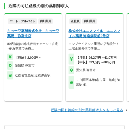
近隣の同じ路線の別の薬剤師求人
パート・アルバイト
調剤薬局
正社員
調剤薬局
キョーワ薬局株式会社 キョーワ
株式会社ユニスマイル ユニスマ
薬局 弥富北店
イル薬局 海南病院前2号店
80店舗超の地域密着チェーン！在宅
コンプライアンス重視の店舗設計！
×多角事業で医療…
上場企業母体で研修…
【時給】2,000円～
【月収】26.2万円～41.0万円
【年収】393万円～600万円
愛知県 弥富市
愛知県 弥富市
近鉄名古屋線 近鉄弥富駅
ＪＲ関西本線(名古屋－亀山) 弥
富駅 他
近隣の同じ路線の別の薬剤師求人をもっと見る